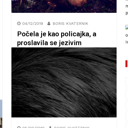
istovremeno je cijenjeni
umjetnički fotograf i režiser
bolesne pornografije (NSFW)
Današnji tekst govori o Japancu po imenu
Daikichi Amano. Ovaj neobičan i kontroverzni
čovjek istovremeno je svjetski priznati
umjetnički fotograf,