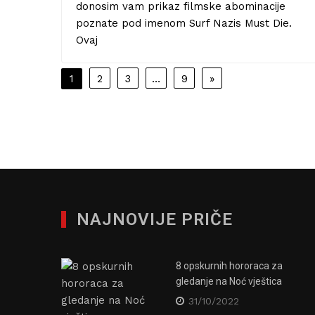
05/09/2019
BORIS KVATERNIK
Priroda je istovremeno i
predivna i jeziva. Upoznajte
dlakavu žabu s kandžama od
vlastitih kostiju!
Priroda istovremeno posjeduje sposobnost
očaravanja svojom ljepotom, kao i
sposobnost leđenja krvnih žila pri
upoznavanju jezivih biljnih i životinjskih oblika