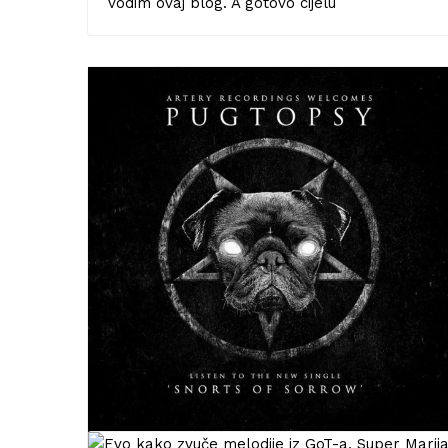
vodim ovaj blog. A gotovo cijelu
Književna recenzija: Roman
Serotonin kontroverznog Miche
Houellebecqa
27/01/2021