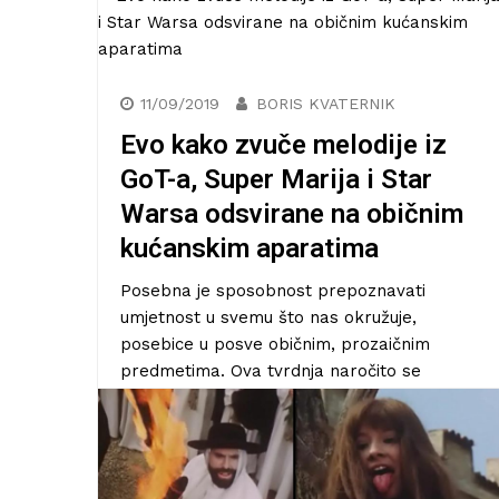
16/12/2019
BORIS KVATERNIK
Pjevači ovih ekstremnih
metal bendova prave su
životinje! Doslovno! Imaju
krzno i perje. WTF?
Zamislite sljedeći dijalog između dvaju
ljubitelja ekstremno opskurnih
teškometalnih bendova i dobit ćete približnu
ideju o tome čemu je današnji
11/09/2019
BORIS KVATERNIK