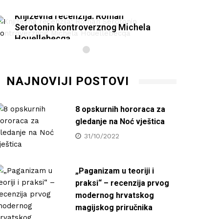
Književna recenzija: Roman
Knjiž
Serotonin kontroverznog Michela
Serot
Houellebecqa
Houel
27/01/2021
27/0
NAJNOVIJI POSTOVI
8 opskurnih hororaca za
gledanje na Noć vještica
31/10/2022
„Paganizam u teoriji i
praksi“ – recenzija prvog
modernog hrvatskog
magijskog priručnika