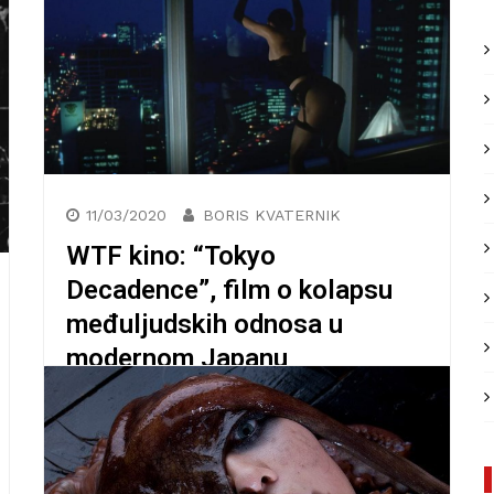
11/03/2020
BORIS KVATERNIK
WTF kino: “Tokyo
Decadence”, film o kolapsu
međuljudskih odnosa u
modernom Japanu
Danas zajedno bacamo oko na jedan
poprilično zanimljiv i neobičan filmski
uradak. Radi se o naslovu Tokyo Decadence
snimljenom 1991.