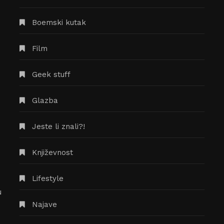
26/07/2019
BORIS KVATERNIK
WTF kino: Recenzija filma
“Naci surferi moraju umrijeti”
U današnjem tekstu iz serije “WTF kino”
donosim vam prikaz filmske abominacije
poznate pod imenom Surf Nazis Must Die.
Ovaj