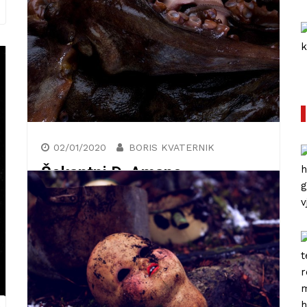
Književna recenzija: Roman
la
Serotonin kontroverznog Michela
Houellebecqa
27/01/2021
02/01/2020
BORIS KVATERNIK
Šokantni D. Amano