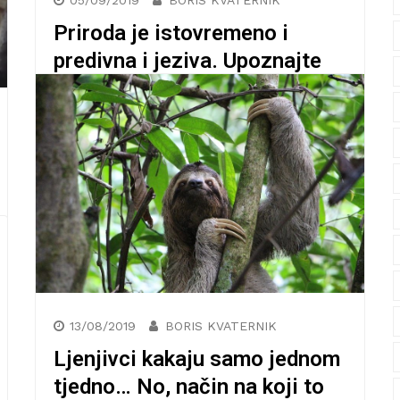
04/12/2019
BORIS KVATERNIK
Počela je kao policajka, a
proslavila se jezivim
kolažnim skulpturama od
starih lutaka
Vizualna umjetnost vrlo je posebno područje
kreativnog stvaralaštva zato što publici
pruža gotovo izravan uvid u umjetničke vizije
koje se