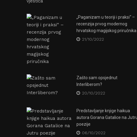
13/08/2019
BORIS KVATERNIK
Ljenjivci kakaju samo jednom
tjedno… No, način na koji to
čine posve je fascinantan!
Obožavam putem interneta s potpunim
strancima dijeliti nasumične informacije.