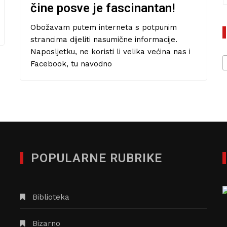
28/08/2019
BORIS KVATERNIK
WTF kino: “Valerie i njezin
tjedan čudesa”, bizarna
čehoslovačka psihoanalitička
bajka
Rijetko ostajem bez riječi kada trebam
početi pisati o nekoj temi. Pa ipak, evo me
ovdje, pred sablasno praznom stranicom,