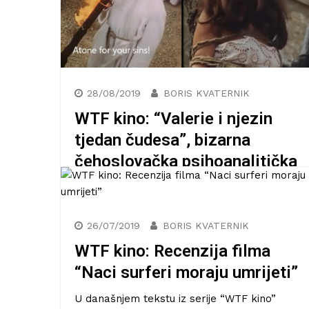
Evo kako zvuče melodije iz
GoT-a, Super Marija i Star
Warsa odsvirane na običnim
kućanskim aparatima
Posebna je sposobnost prepoznavati
umjetnost u svemu što nas okružuje,
posebice u posve običnim, prozaičnim
predmetima. Ova tvrdnja naročito se