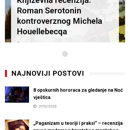
Književna recenzija:
Roman Serotonin
kontroverznog Michela
Houellebecqa
27/01/2021
NAJNOVIJI POSTOVI
8 opskurnih hororaca za gledanje na Noć
vještica
31/10/2022
„Paganizam u teoriji i praksi“ – recenzija