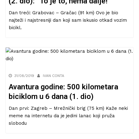
(2. dio): “To je to, nema dalje!”
Dan treći: Grabovac – Gračac (91 km) Ovo je bio
najteži i najstresniji dan koji sam iskusio otkad vozim
bicikl.
31/08/2019
IVAN CONTA
Avantura godine: 500 kilometara
biciklom u 6 dana (1. dio)
Dan prvi: Zagreb – Mrežnički brig (75 km) Kaže neki
meme na internetu da je jedini lanac koji pruža
slobodu