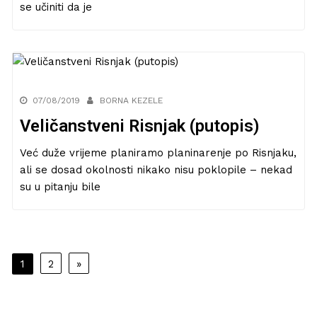
se učiniti da je
07/08/2019
BORNA KEZELE
Veličanstveni Risnjak (putopis)
Već duže vrijeme planiramo planinarenje po Risnjaku,
ali se dosad okolnosti nikako nisu poklopile – nekad
su u pitanju bile
Navigacija
1
2
»
objava