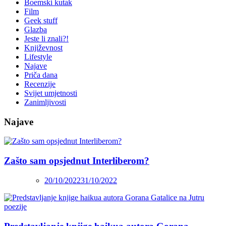
Boemski kutak
Film
Geek stuff
Glazba
Jeste li znali?!
Književnost
Lifestyle
Najave
Priča dana
Recenzije
Svijet umjetnosti
Zanimljivosti
Najave
Zašto sam opsjednut Interliberom?
20/10/2022
31/10/2022