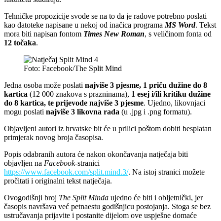
Tehničke propozicije svode se na to da je radove potrebno poslati
kao datoteke napisane u nekoj od inačica programa
MS Word
. Tekst
mora biti napisan fontom
Times New Roman
, s veličinom fonta od
12 točaka
.
Foto: Facebook/The Split Mind
Jedna osoba može poslati
najviše 3 pjesme, 1 priču dužine do 8
kartica
(12 000 znakova s prazninama),
1 esej i/ili kritiku dužine
do 8 kartica, te prijevode najviše 3 pjesme
. Ujedno, likovnjaci
mogu poslati
najviše 3 likovna rada
(u .jpg i .png formatu).
Objavljeni autori iz hrvatske bit će u prilici poštom dobiti besplatan
primjerak novog broja časopisa.
Popis odabranih autora će nakon okončavanja natječaja biti
objavljen na
Facebook
-stranici
https://www.facebook.com/split.mind.3/
. Na istoj stranici možete
pročitati i originalni tekst natječaja.
Ovogodišnji broj
The Split Minda
ujedno će biti i obljetnički, jer
časopis navršava već petnaestu godišnjicu postojanja. Stoga se bez
ustručavanja prijavite i postanite dijelom ove uspješne domaće