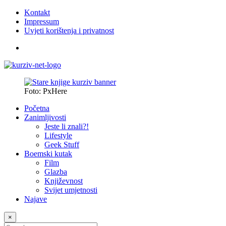
Kontakt
Impressum
Uvjeti korištenja i privatnost
Foto: PxHere
Početna
Zanimljivosti
Jeste li znali?!
Lifestyle
Geek Stuff
Boemski kutak
Film
Glazba
Književnost
Svijet umjetnosti
Najave
×