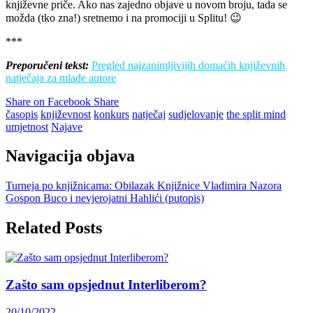
književne priče. Ako nas zajedno objave u novom broju, tada se
možda (tko zna!) sretnemo i na promociji u Splitu! 😉
***
Preporučeni tekst:
Pregled najzanimljivijih domaćih književnih
natječaja za mlade autore
Share on Facebook
Share
časopis
književnost
konkurs
natječaj
sudjelovanje
the split mind
umjetnost
Najave
Navigacija objava
Turneja po knjižnicama: Obilazak Knjižnice Vladimira Nazora
Gospon Buco i nevjerojatni Hahlići (putopis)
Related Posts
Zašto sam opsjednut Interliberom?
20/10/2022