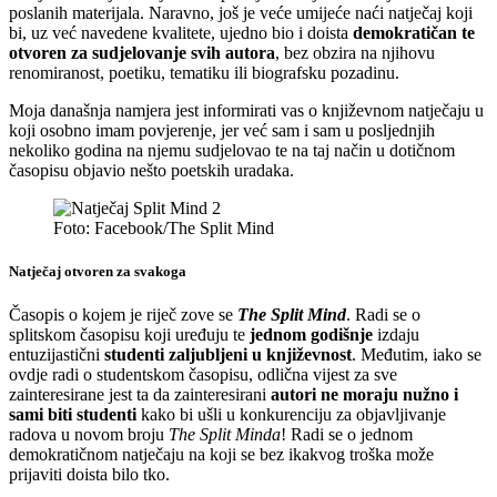
poslanih materijala. Naravno, još je veće umijeće naći natječaj koji
bi, uz već navedene kvalitete, ujedno bio i doista
demokratičan te
otvoren za sudjelovanje svih autora
, bez obzira na njihovu
renomiranost, poetiku, tematiku ili biografsku pozadinu.
Moja današnja namjera jest informirati vas o književnom natječaju u
koji osobno imam povjerenje, jer već sam i sam u posljednjih
nekoliko godina na njemu sudjelovao te na taj način u dotičnom
časopisu objavio nešto poetskih uradaka.
Foto: Facebook/The Split Mind
Natječaj otvoren za svakoga
Časopis o kojem je riječ zove se
The Split Mind
. Radi se o
splitskom časopisu koji uređuju te
jednom godišnje
izdaju
entuzijastični
studenti zaljubljeni u književnost
. Međutim, iako se
ovdje radi o studentskom časopisu, odlična vijest za sve
zainteresirane jest ta da zainteresirani
autori ne moraju nužno i
sami biti studenti
kako bi ušli u konkurenciju za objavljivanje
radova u novom broju
The Split Minda
! Radi se o jednom
demokratičnom natječaju na koji se bez ikakvog troška može
prijaviti doista bilo tko.