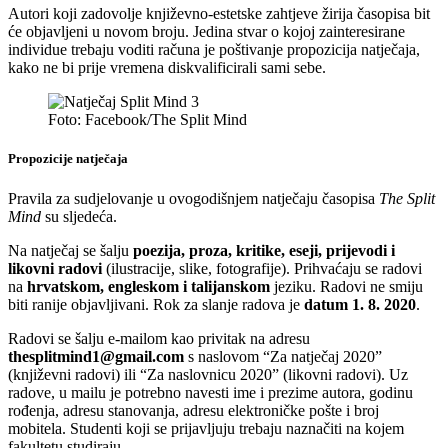
Autori koji zadovolje književno-estetske zahtjeve žirija časopisa bit
će objavljeni u novom broju. Jedina stvar o kojoj zainteresirane
individue trebaju voditi računa je poštivanje propozicija natječaja,
kako ne bi prije vremena diskvalificirali sami sebe.
Foto: Facebook/The Split Mind
Propozicije natječaja
Pravila za sudjelovanje u ovogodišnjem natječaju časopisa
The Split
Mind
su sljedeća.
Na natječaj se šalju
poezija, proza, kritike, eseji, prijevodi i
likovni radovi
(ilustracije, slike, fotografije). Prihvaćaju se radovi
na
hrvatskom, engleskom i talijanskom
jeziku. Radovi ne smiju
biti ranije objavljivani. Rok za slanje radova je
datum 1. 8. 2020
.
Radovi se šalju e-mailom kao privitak na adresu
thesplitmind1@gmail.com
s naslovom “Za natječaj 2020”
(književni radovi) ili “Za naslovnicu 2020” (likovni radovi). Uz
radove, u mailu je potrebno navesti ime i prezime autora, godinu
rođenja, adresu stanovanja, adresu elektroničke pošte i broj
mobitela. Studenti koji se prijavljuju trebaju naznačiti na kojem
fakultetu studiraju.