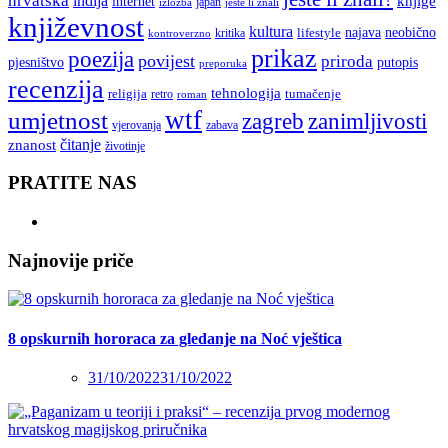
hrvatska
indija
knjige
internet
japan
jeste li znali
izložba
književnost
kultura
najava
lifestyle
neobično
kritika
kontroverzno
prikaz
poezija
povijest
priroda
putopis
pjesništvo
preporuka
recenzija
tehnologija
religija
tumačenje
retro
roman
wtf
umjetnost
zagreb
zanimljivosti
vjerovanja
zabava
čitanje
znanost
životinje
PRATITE NAS
Najnovije priče
8 opskurnih hororaca za gledanje na Noć vještica
31/10/2022
31/10/2022