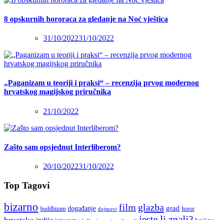
8 opskurnih hororaca za gledanje na Noć vještica
31/10/2022
31/10/2022
„Paganizam u teoriji i praksi“ – recenzija prvog modernog
hrvatskog magijskog priručnika
21/10/2022
Zašto sam opsjednut Interliberom?
20/10/2022
31/10/2022
Top Tagovi
bizarno
film
glazba
grad
događanje
buddhizam
horor
dojmovi
jeste li znali?