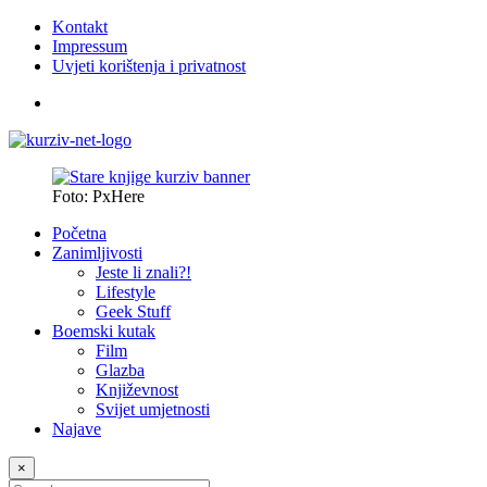
Kontakt
Impressum
Uvjeti korištenja i privatnost
Foto: PxHere
Početna
Zanimljivosti
Jeste li znali?!
Lifestyle
Geek Stuff
Boemski kutak
Film
Glazba
Književnost
Svijet umjetnosti
Najave
×