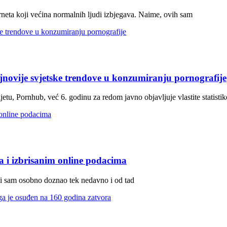
rneta koji većina normalnih ljudi izbjegava. Naime, ovih sam
jnovije svjetske trendove u konzumiranju pornografije
jetu, Pornhub, već 6. godinu za redom javno objavljuje vlastite statistik
a i izbrisanim online podacima
ji sam osobno doznao tek nedavno i od tad