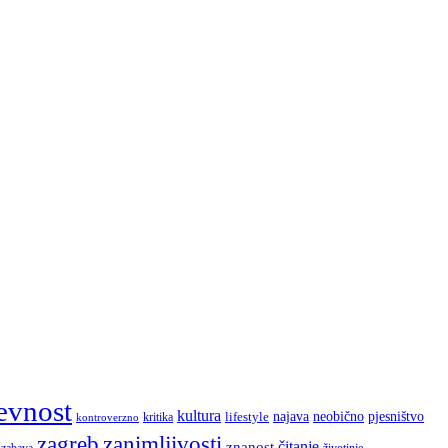
evnost
kultura
najava
lifestyle
neobično
pjesništvo
kritika
kontroverzno
zagreb
zanimljivosti
čitanje
znanost
zabava
životinje