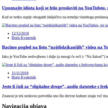
Upoznajte idiota koji se htio proslaviti na YouTubeu
Kad se netko uspije obogatiti isključivo na temelju vlastitoga preda
12/12/2018
Boris Kvaternik
Bacimo pogled na listu “najdislajkanijih” videa na 
Iako je YouTube nedvojbeno i dalje (a mnogi će reći i: “Na žalost!”) na
11/11/2018
Boris Kvaternik
Jeste li čuli za “digitalne droge”, audio datoteke s fre
Znanost je tek nedavno potvrdila ono što drevne kulture znaju već tisu
Navigacija objava