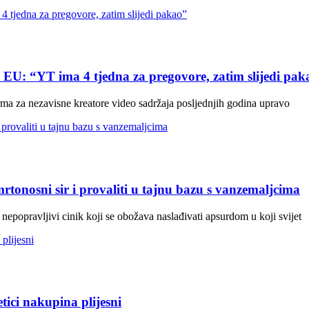
EU: “YT ima 4 tjedna za pregovore, zatim slijedi pak
rma za nezavisne kreatore video sadržaja posljednjih godina upravo
mrtonosni sir i provaliti u tajnu bazu s vanzemaljcima
nepopravljivi cinik koji se obožava naslađivati apsurdom u koji svijet
tici nakupina plijesni