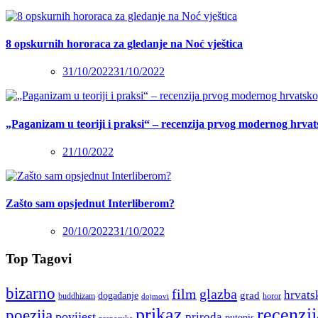
8 opskurnih hororaca za gledanje na Noć vještica
31/10/2022
31/10/2022
„Paganizam u teoriji i praksi“ – recenzija prvog modernog hrva
21/10/2022
Zašto sam opsjednut Interliberom?
20/10/2022
31/10/2022
Top Tagovi
bizarno
film
glazba
hrvats
grad
događanje
buddhizam
horor
dojmovi
recenzij
prikaz
poezija
povijest
priroda
putopis