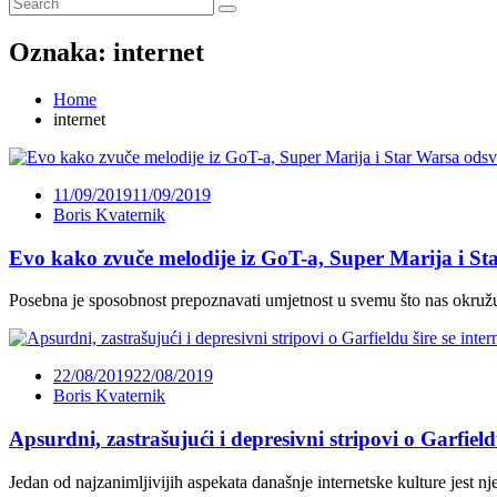
Oznaka:
internet
Home
internet
11/09/2019
11/09/2019
Boris Kvaternik
Evo kako zvuče melodije iz GoT-a, Super Marija i S
Posebna je sposobnost prepoznavati umjetnost u svemu što nas okružu
22/08/2019
22/08/2019
Boris Kvaternik
Apsurdni, zastrašujući i depresivni stripovi o Garfield
Jedan od najzanimljivijih aspekata današnje internetske kulture jest