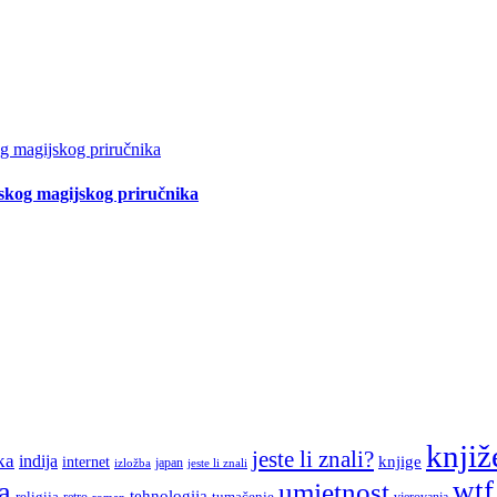
tskog magijskog priručnika
knjiž
jeste li znali?
ka
indija
knjige
internet
japan
jeste li znali
izložba
a
wtf
umjetnost
tehnologija
religija
tumačenje
retro
vjerovanja
roman