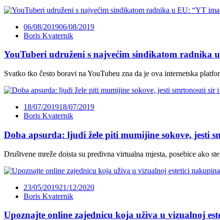
06/08/2019
06/08/2019
Boris Kvaternik
YouTuberi udruženi s najvećim sindikatom radnika u 
Svatko tko često boravi na YouTubeu zna da je ova internetska platfo
18/07/2019
18/07/2019
Boris Kvaternik
Doba apsurda: ljudi žele piti mumijine sokove, jesti s
Društvene mreže doista su predivna virtualna mjesta, posebice ako ste 
23/05/2019
21/12/2020
Boris Kvaternik
Upoznajte online zajednicu koja uživa u vizualnoj este