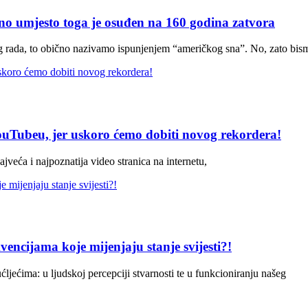
, no umjesto toga je osuđen na 160 godina zatvora
nog rada, to obično nazivamo ispunjenjem “američkog sna”. No, zato bis
YouTubeu, jer uskoro ćemo dobiti novog rekordera!
jveća i najpoznatija video stranica na internetu,
kvencijama koje mijenjaju stanje svijesti?!
ćljećima: u ljudskoj percepciji stvarnosti te u funkcioniranju našeg