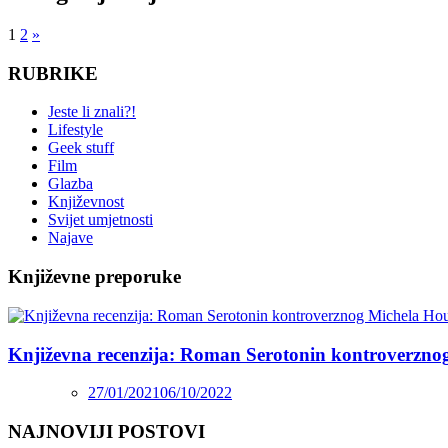
1
2
»
RUBRIKE
Jeste li znali?!
Lifestyle
Geek stuff
Film
Glazba
Književnost
Svijet umjetnosti
Najave
Književne preporuke
Književna recenzija: Roman Serotonin kontroverzno
27/01/2021
06/10/2022
NAJNOVIJI POSTOVI