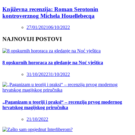
Književna recenzija: Roman Serotonin
kontroverznog Michela Houellebecqa
27/01/2021
06/10/2022
NAJNOVIJI POSTOVI
8 opskurnih hororaca za gledanje na Noć vještica
31/10/2022
31/10/2022
„Paganizam u teoriji i praksi“ – recenzija prvog modernog
hrvatskog magijskog priručnika
21/10/2022