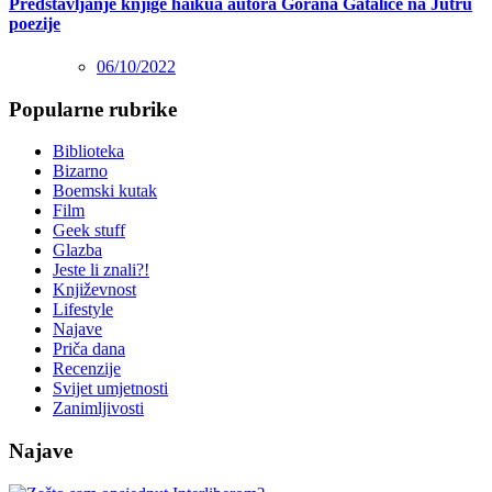
Predstavljanje knjige haikua autora Gorana Gatalice na Jutru
poezije
06/10/2022
Popularne rubrike
Biblioteka
Bizarno
Boemski kutak
Film
Geek stuff
Glazba
Jeste li znali?!
Književnost
Lifestyle
Najave
Priča dana
Recenzije
Svijet umjetnosti
Zanimljivosti
Najave