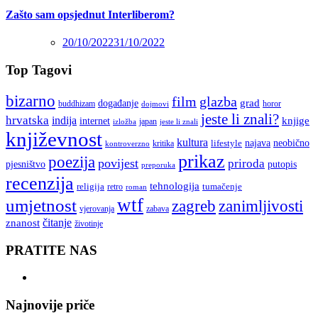
Zašto sam opsjednut Interliberom?
20/10/2022
31/10/2022
Top Tagovi
bizarno
film
glazba
grad
događanje
buddhizam
horor
dojmovi
jeste li znali?
hrvatska
indija
knjige
internet
japan
jeste li znali
izložba
književnost
kultura
najava
lifestyle
neobično
kritika
kontroverzno
prikaz
poezija
povijest
priroda
putopis
pjesništvo
preporuka
recenzija
tehnologija
religija
tumačenje
retro
roman
wtf
umjetnost
zagreb
zanimljivosti
vjerovanja
zabava
čitanje
znanost
životinje
PRATITE NAS
Najnovije priče