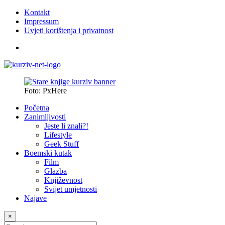
Kontakt
Impressum
Uvjeti korištenja i privatnost
Foto: PxHere
Početna
Zanimljivosti
Jeste li znali?!
Lifestyle
Geek Stuff
Boemski kutak
Film
Glazba
Književnost
Svijet umjetnosti
Najave
×