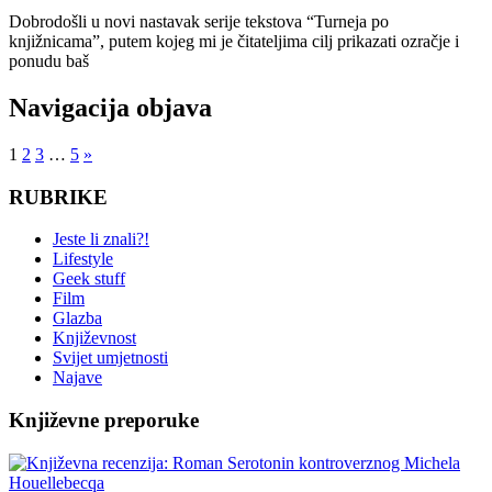
Dobrodošli u novi nastavak serije tekstova “Turneja po
knjižnicama”, putem kojeg mi je čitateljima cilj prikazati ozračje i
ponudu baš
Navigacija objava
1
2
3
…
5
»
RUBRIKE
Jeste li znali?!
Lifestyle
Geek stuff
Film
Glazba
Književnost
Svijet umjetnosti
Najave
Književne preporuke