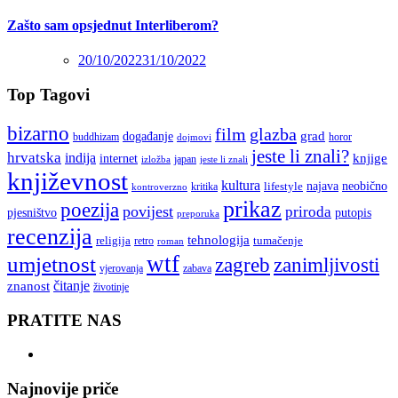
Zašto sam opsjednut Interliberom?
20/10/2022
31/10/2022
Top Tagovi
bizarno
film
glazba
grad
događanje
buddhizam
horor
dojmovi
jeste li znali?
hrvatska
indija
knjige
internet
japan
jeste li znali
izložba
književnost
kultura
najava
lifestyle
neobično
kritika
kontroverzno
prikaz
poezija
povijest
priroda
putopis
pjesništvo
preporuka
recenzija
tehnologija
religija
tumačenje
retro
roman
wtf
umjetnost
zagreb
zanimljivosti
vjerovanja
zabava
čitanje
znanost
životinje
PRATITE NAS
Najnovije priče