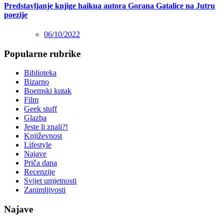
Predstavljanje knjige haikua autora Gorana Gatalice na Jutru
poezije
06/10/2022
Popularne rubrike
Biblioteka
Bizarno
Boemski kutak
Film
Geek stuff
Glazba
Jeste li znali?!
Književnost
Lifestyle
Najave
Priča dana
Recenzije
Svijet umjetnosti
Zanimljivosti
Najave