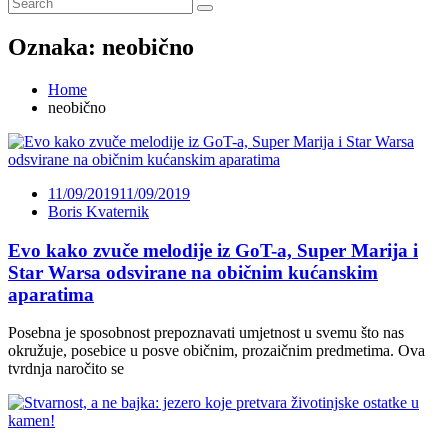
Oznaka:
neobično
Home
neobično
11/09/2019
11/09/2019
Boris Kvaternik
Evo kako zvuče melodije iz GoT-a, Super Marija i
Star Warsa odsvirane na običnim kućanskim
aparatima
Posebna je sposobnost prepoznavati umjetnost u svemu što nas
okružuje, posebice u posve običnim, prozaičnim predmetima. Ova
tvrdnja naročito se