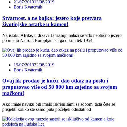
21/07/2019
13/08/2019
Boris Kvaternik
Stvarnost, a ne bajka: jezero koje pretvara
životinjske ostatke u kamen!
Na istoku Afrike, u državi Tanzaniji, nalazi se vrlo neobično jezero
po imenu Natron. Europljani su ga otkrili tek 1954.
19/07/2019
22/08/2019
Boris Kvaternik
Ovaj lik prodao je kuću, dao otkaz na poslu i
proputovao više od 50 000 km zajedno sa svojom
mačkom!
Ako imate naviku biti imalo iskreni sami sa sobom, tada ćete se
prisjetiti koliko ste samo puta poželjeli odustati od