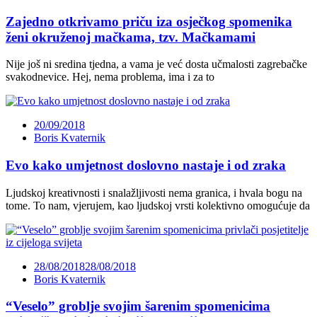
Zajedno otkrivamo priču iza osječkog spomenika
ženi okruženoj mačkama, tzv. Mačkamami
Nije još ni sredina tjedna, a vama je već dosta učmalosti zagrebačke
svakodnevice. Hej, nema problema, ima i za to
20/09/2018
Boris Kvaternik
Evo kako umjetnost doslovno nastaje i od zraka
Ljudskoj kreativnosti i snalažljivosti nema granica, i hvala bogu na
tome. To nam, vjerujem, kao ljudskoj vrsti kolektivno omogućuje da
28/08/2018
28/08/2018
Boris Kvaternik
“Veselo” groblje svojim šarenim spomenicima