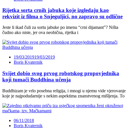
Rijetka sorta crnih jabuka koje izgledaju kao
rekvizit iz filma o Snjeguljici, no zapravo su odlične
Jeste li ikad čuli za sortu jabuke po imenu “crni dijamant”? Ništa
čudno ako niste, jer ova neobična, rijetka i
19/03/2019
19/03/2019
Boris Kvaternik
Svijet dobio svog prvog robotskog propovjednika
koji tumači Buddhina učenja
Buddhizam je vrlo posebna religija, i mnogi u njemu vide vjerovanje
koje je najpodudarnije s nekim aspektima znanstvenog mišljenja. To
06/11/2018
Boris Kvaternik