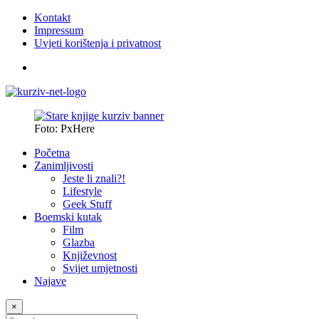
Kontakt
Impressum
Uvjeti korištenja i privatnost
Foto: PxHere
Početna
Zanimljivosti
Jeste li znali?!
Lifestyle
Geek Stuff
Boemski kutak
Film
Glazba
Književnost
Svijet umjetnosti
Najave
×