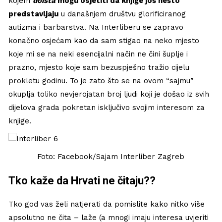
kojem
doista
mogu osjetiti da knjige još nešto
predstavljaju
u današnjem društvu glorificiranog
autizma i barbarstva. Na Interliberu se zapravo
konačno osjećam kao da sam stigao na neko mjesto
koje mi se na neki esencijalni način ne čini šuplje i
prazno, mjesto koje sam bezuspješno tražio cijelu
prokletu godinu. To je zato što se na ovom “sajmu”
okuplja toliko nevjerojatan broj ljudi koji je došao iz svih
dijelova grada pokretan isključivo svojim interesom za
knjige.
Foto: Facebook/Sajam Interliber Zagreb
Tko kaže da Hrvati ne čitaju??
Tko god vas želi natjerati da pomislite kako nitko više
apsolutno ne čita – laže (a mnogi imaju interesa uvjeriti