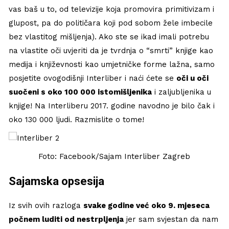
vas baš u to, od televizije koja promovira primitivizam i
glupost, pa do političara koji pod sobom žele imbecile
bez vlastitog mišljenja). Ako ste se ikad imali potrebu
na vlastite oči uvjeriti da je tvrdnja o “smrti” knjige kao
medija i književnosti kao umjetničke forme lažna, samo
posjetite ovogodišnji Interliber i naći ćete se
oči u oči
suočeni s oko 100 000 istomišljenika
i zaljubljenika u
knjige! Na Interliberu 2017. godine navodno je bilo čak i
oko 130 000 ljudi. Razmislite o tome!
Foto: Facebook/Sajam Interliber Zagreb
Sajamska opsesija
Iz svih ovih razloga
svake godine već oko 9. mjeseca
počnem luditi od nestrpljenja
jer sam svjestan da nam