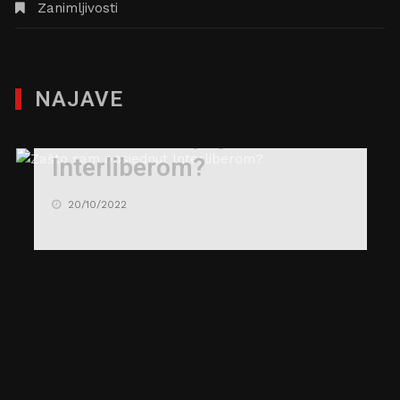
Zanimljivosti
NAJAVE
Zašto sam opsjednut
Interliberom?
20/10/2022