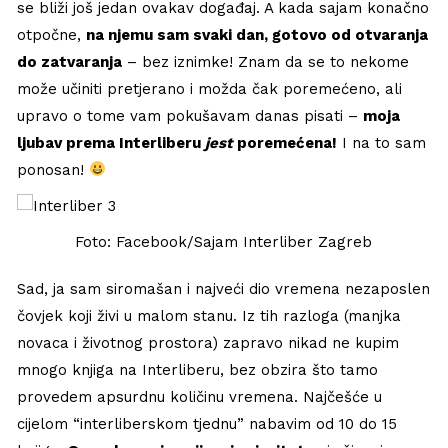
se bliži još jedan ovakav događaj. A kada sajam konačno
otpočne,
na njemu sam svaki dan, gotovo od otvaranja
do zatvaranja
– bez iznimke! Znam da se to nekome
može učiniti pretjerano i možda čak poremećeno, ali
upravo o tome vam pokušavam danas pisati –
moja
ljubav prema Interliberu
jest
poremećena!
I na to sam
ponosan!
Foto: Facebook/Sajam Interliber Zagreb
Sad, ja sam siromašan i najveći dio vremena nezaposlen
čovjek koji živi u malom stanu. Iz tih razloga (manjka
novaca i životnog prostora) zapravo nikad ne kupim
mnogo knjiga na Interliberu, bez obzira što tamo
provedem apsurdnu količinu vremena. Najčešće u
cijelom “interliberskom tjednu” nabavim od 10 do 15