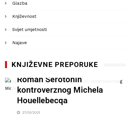
Glazba
Književnost
Svijet umjetnosti
Najave
KNJIŽEVNE PREPORUKE
Književna recenzija:
Roman Serotonin
kontroverznog Michela
Houellebecqa
27/01/2021