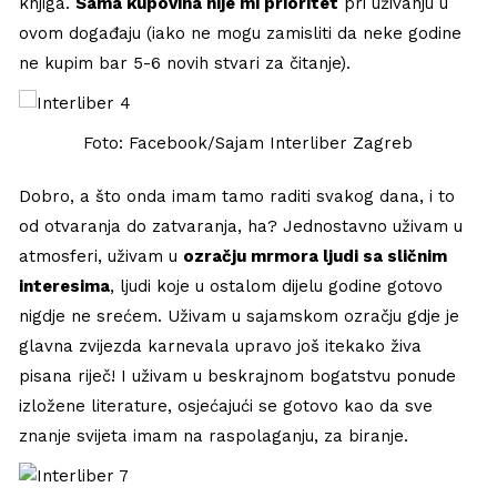
knjiga.
Sama kupovina nije mi prioritet
pri uživanju u
ovom događaju (iako ne mogu zamisliti da neke godine
ne kupim bar 5-6 novih stvari za čitanje).
Foto: Facebook/Sajam Interliber Zagreb
Dobro, a što onda imam tamo raditi svakog dana, i to
od otvaranja do zatvaranja, ha? Jednostavno uživam u
atmosferi, uživam u
ozračju mrmora ljudi sa sličnim
interesima
, ljudi koje u ostalom dijelu godine gotovo
nigdje ne srećem. Uživam u sajamskom ozračju gdje je
glavna zvijezda karnevala upravo još itekako živa
pisana riječ! I uživam u beskrajnom bogatstvu ponude
izložene literature, osjećajući se gotovo kao da sve
znanje svijeta imam na raspolaganju, za biranje.