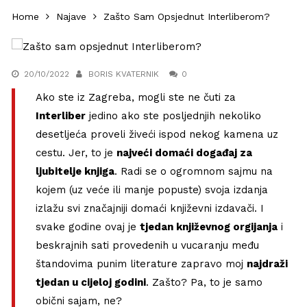
Home
Najave
Zašto Sam Opsjednut Interliberom?
20/10/2022
BORIS KVATERNIK
0
Ako ste iz Zagreba, mogli ste ne čuti za
Interliber
jedino ako ste posljednjih nekoliko
desetljeća proveli živeći ispod nekog kamena uz
cestu. Jer, to je
najveći domaći događaj za
ljubitelje knjiga
. Radi se o ogromnom sajmu na
kojem (uz veće ili manje popuste) svoja izdanja
izlažu svi značajniji domaći književni izdavači. I
svake godine ovaj je
tjedan književnog orgijanja
i
beskrajnih sati provedenih u vucaranju među
štandovima punim literature zapravo moj
najdraži
tjedan u cijeloj godini
. Zašto? Pa, to je samo
obični sajam, ne?