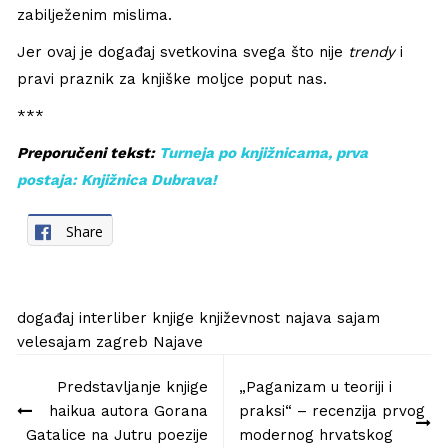
zabilježenim mislima.
Jer ovaj je događaj svetkovina svega što nije
trendy
i
pravi praznik za knjiške moljce poput nas.
***
Preporučeni tekst:
Turneja po knjižnicama, prva
postaja: Knjižnica Dubrava!
Share
događaj
interliber
knjige
književnost
najava
sajam
velesajam
zagreb
Najave
Navigacija
Predstavljanje knjige
„Paganizam u teoriji i
objava
haikua autora Gorana
praksi“ – recenzija prvog
Gatalice na Jutru poezije
modernog hrvatskog