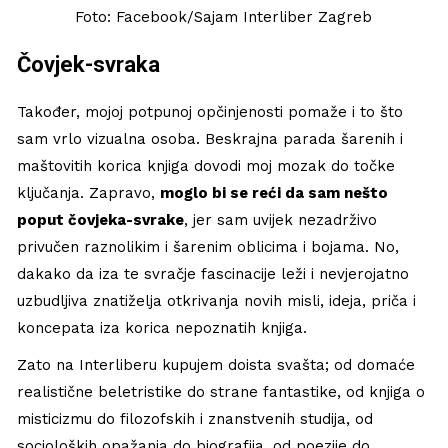
Foto: Facebook/Sajam Interliber Zagreb
Čovjek-svraka
Također, mojoj potpunoj opčinjenosti pomaže i to što
sam vrlo vizualna osoba. Beskrajna parada šarenih i
maštovitih korica knjiga dovodi moj mozak do točke
ključanja. Zapravo,
moglo bi se reći da sam nešto
poput čovjeka-svrake
, jer sam uvijek nezadrživo
privučen raznolikim i šarenim oblicima i bojama. No,
dakako da iza te svračje fascinacije leži i nevjerojatno
uzbudljiva znatiželja otkrivanja novih misli, ideja, priča i
koncepata iza korica nepoznatih knjiga.
Zato na Interliberu kupujem doista svašta; od domaće
realistične beletristike do strane fantastike, od knjiga o
misticizmu do filozofskih i znanstvenih studija, od
socioloških opažanja do biografija, od poezije do