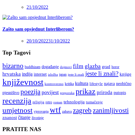
21/10/2022
Zašto sam opsjednut Interliberom?
20/10/2022
31/10/2022
Top Tagovi
bizarno
film
glazba
grad
događanje
buddhizam
horor
dojmovi
jeste li znali?
hrvatska
indija
knjige
internet
japan
jeste li znali
izložba
književnost
kultura
najava
lifestyle
neobično
kritika
kontroverzno
prikaz
poezija
povijest
priroda
putopis
pjesništvo
preporuka
recenzija
tehnologija
religija
tumačenje
retro
roman
wtf
umjetnost
zagreb
zanimljivosti
vjerovanja
zabava
čitanje
znanost
životinje
PRATITE NAS