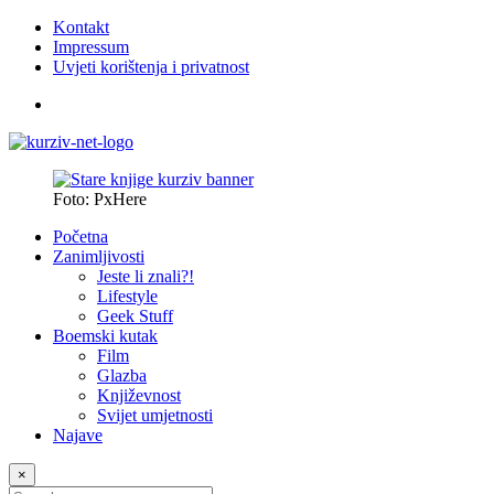
Kontakt
Impressum
Uvjeti korištenja i privatnost
Foto: PxHere
Početna
Zanimljivosti
Jeste li znali?!
Lifestyle
Geek Stuff
Boemski kutak
Film
Glazba
Književnost
Svijet umjetnosti
Najave
×