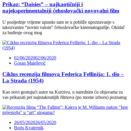
Prikaz: “Daisies” – najkaotičniji i
najeksperimentalniji čehoslovački novovalni film
U posljednje vrijeme upustio sam se u pobliže upoznavanje s
takozvanim “novim valom” čehoslovačke kinematografije. Okidač
za buđenje ovog mog
02/06/2020
02/06/2020
Goran Malešević
Ciklus recenzija filmova Federica Fellinija: 1. dio –
La Strada (1954)
Kao novi gostujući autor na Kurzivu, u narednim ću objavama za
vas prikazati pet najistaknutijih filmova (po mome izboru) poznatog
26/05/2020
26/05/2020
Boris Kvaternik