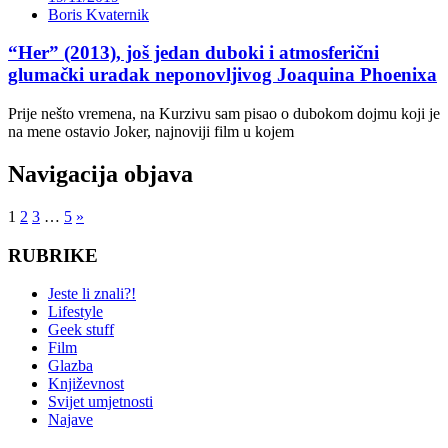
Boris Kvaternik
“Her” (2013), još jedan duboki i atmosferični
glumački uradak neponovljivog Joaquina Phoenixa
Prije nešto vremena, na Kurzivu sam pisao o dubokom dojmu koji je
na mene ostavio Joker, najnoviji film u kojem
Navigacija objava
1
2
3
…
5
»
RUBRIKE
Jeste li znali?!
Lifestyle
Geek stuff
Film
Glazba
Književnost
Svijet umjetnosti
Najave