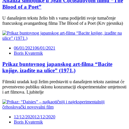
Analiza simbolike u Jean Cocteauovom filmu “The
Blood of a Poet”
U današnjem tekstu želio bih s vama podijeliti svoje tumačenje
francuskog avangardnog filma The Blood of a Poet (Krv pjesnika)
06/01/2021
06/01/2021
Boris Kvaternik
Prikaz buntovnog japanskog art-filma “Bacite
knjige, izađite na ulice” (1971.)
Filmski uradak koji želim predstaviti u današnjem tekstu zanimat će
prvenstveno publiku sklonu konzumaciji eksperimentalne umjetnosti
i art filmova. Ljubitelje
12/12/2020
12/12/2020
Boris Kvaternik