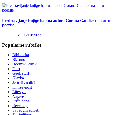
Predstavljanje knjige haikua autora Gorana Gatalice na Jutru
poezije
06/10/2022
Popularne rubrike
Biblioteka
Bizarno
Boemski kutak
Film
Geek stuff
Glazba
Jeste li znali?!
Književnost
Lifestyle
Najave
Priča dana
Recenzije
Svijet umjetnosti
Zanimljivosti