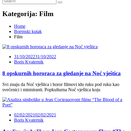
Kategorija:
Film
Home
Boemski kutak
Film
31/10/2022
31/10/2022
Boris Kvaternik
8 opskurnih hororaca za gledanje na Noć vještica
Svi znaju da Noć vještica i horor filmovi idu ruku pod ruku kao
svećenici i ministranti. Popkulturna Noć vještica koju
02/02/2021
02/02/2021
Boris Kvaternik