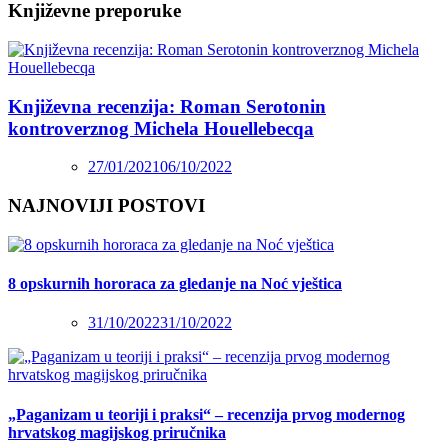
Književne preporuke
Književna recenzija: Roman Serotonin
kontroverznog Michela Houellebecqa
27/01/2021
06/10/2022
NAJNOVIJI POSTOVI
8 opskurnih hororaca za gledanje na Noć vještica
31/10/2022
31/10/2022
„Paganizam u teoriji i praksi“ – recenzija prvog modernog
hrvatskog magijskog priručnika