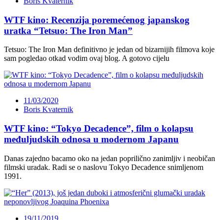
Boris Kvaternik
WTF kino: Recenzija poremećenog japanskog
uratka “Tetsuo: The Iron Man”
Tetsuo: The Iron Man definitivno je jedan od bizarnijih filmova koje
sam pogledao otkad vodim ovaj blog. A gotovo cijelu
11/03/2020
Boris Kvaternik
WTF kino: “Tokyo Decadence”, film o kolapsu
međuljudskih odnosa u modernom Japanu
Danas zajedno bacamo oko na jedan poprilično zanimljiv i neobičan
filmski uradak. Radi se o naslovu Tokyo Decadence snimljenom
1991.
19/11/2019