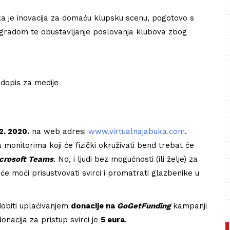
ika je inovacija za domaću klupsku scenu, pogotovo s
gradom te obustavljanje poslovanja klubova zbog
 dopis za medije
2. 2020.
na web adresi
www.virtualnajabuka.com
.
na monitorima koji će fizički okruživati bend trebat će
crosoft Teams
. No, i ljudi bez mogućnosti (ili želje) za
e moći prisustvovati svirci i promatrati glazbenike u
obiti uplaćivanjem
donacije na
GoGetFunding
kampanji
onacija za pristup svirci je
5 eura
.