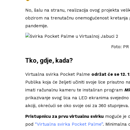
No, šalu na stranu, realizacija ovog projekta vel
obzirom na trenutačnu onemogućenost kretanja 
pandemije.
Foto: PR
Tko, gdje, kada?
Virtualna svirka Pocket Palme
održat će se 12. 1
Publika koja će željeti učiniti svoje lice prisutno 
imati računalnu kameru te instaliran program
Mi
prikazivanje svog lica na LED ekranima svejedno ć
akciji, okrećući se oko svoje osi za 360 stupnjeva.
Pristupnicu za prvu virtualnu svirku
moguće je d
pod
“Virtualna svirka Pocket Palme”
. Minimalna d