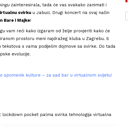
ingu
zainteresirala, tada će vas svakako zanimati i
virtualnu svirku
u Jabuci. Drugi koncert na ovaj način
n Bare i Majke
!
gu vam reći kako izgaram od želje provjeriti kako će
liziranom prostoru meni najdražeg kluba u Zagrebu. S
h tekstova s vama podijelim dojmove sa svirke. Do tada
upske evolucije.
 spomenik kulture – za sad bar u virtualnom svijetu!
t
lockdown
pocket palma
svirka
tehnologija
virtualna