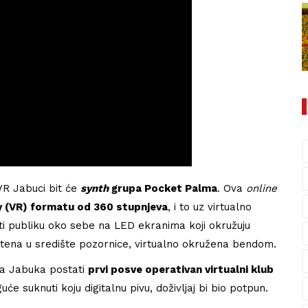
VR Jabuci bit će
synth
grupa Pocket Palma
. Ova
online
ity (VR) formatu od 360 stupnjeva
, i to uz virtualno
eti publiku oko sebe na LED ekranima koji okružuju
štena u središte pozornice, virtualno okružena bendom.
na Jabuka postati
prvi posve operativan virtualni klub
e suknuti koju digitalnu pivu, doživljaj bi bio potpun.