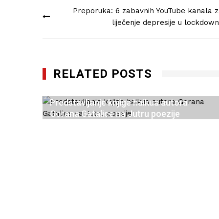
Navigacija
Preporuka: 6 zabavnih YouTube kanala 
objava
liječenje depresije u lockdow
RELATED POSTS
Predstavljanje knjige haikua autora
Gorana Gatalice na Jutru poezije
06/10/2022