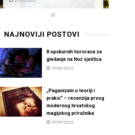
27/01/2021
27/0
NAJNOVIJI POSTOVI
8 opskurnih hororaca za
gledanje na Noć vještica
31/10/2022
„Paganizam u teoriji i
praksi“ – recenzija prvog
modernog hrvatskog
magijskog priručnika
21/10/2022