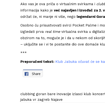
Ako vas je ova priča o virtualnim svirkama i
clubb
informacija kako je
već najavljen i izvođač za 2. 
održat će, ni manje ni više, nego
legendarni Gora
Osobno ću prisustvovati svirci Pocket Palme i mo
izgledati prva
real time
virtualna svirka u digita
obzirom na to, moguće je i da u nekom od skoriji
– uključite se i vi te postanite dio ove domaće kl
***
Preporučeni tekst:
Klub Jabuka očuvat će se kao
Share
clubbing
goran bare
inovacije
izlasci
klub
koncer
jabuka
vr
zagreb
Najave