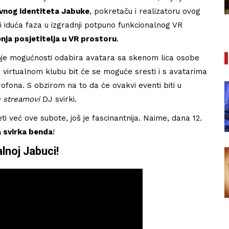
27/01/2021
ivnog identiteta Jabuke
, pokretaču i realizatoru ovog
bi iduća faza u izgradnji potpuno funkcionalnog VR
ja posjetitelja u VR prostoru
.
đenje mogućnosti odabira avatara sa skenom lica osobe
om virtualnom klubu bit će se moguće sresti i s avatarima
krofona. S obzirom na to da će ovakvi eventi biti u
e streamovi
DJ svirki.
ti već ove subote, još je fascinantnija. Naime, dana 12.
a svirka benda
!
lnoj Jabuci!