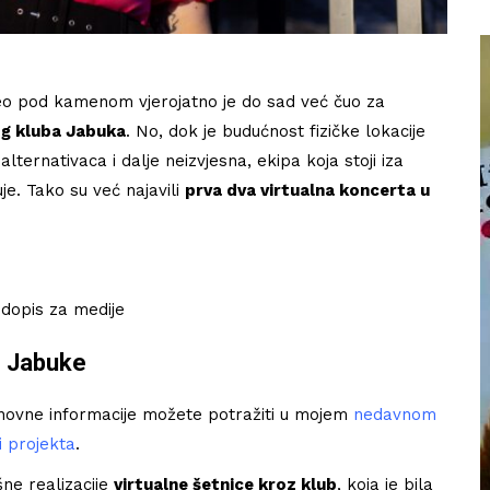
veo pod kamenom vjerojatno je do sad već čuo za
og
kluba Jabuka
. No, dok je budućnost fizičke lokacije
lternativaca i dalje neizvjesna, ekipa koja stoji iza
je. Tako su već najavili
prva dva virtualna koncerta u
 dopis za medije
e Jabuke
Književna recenzija: Roman
osnovne informacije možete potražiti u mojem
nedavnom
la
Serotonin kontroverznog Michela
i projekta
.
Houellebecqa
ne realizacije
virtualne šetnice kroz klub
, koja je bila