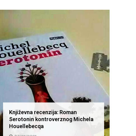
Književna recenzija: Roman
Knjiž
Serotonin kontroverznog Michela
Serot
Houellebecqa
Houel