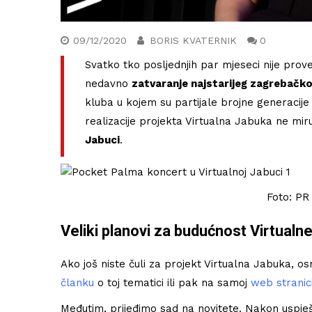
09/12/2020
BORIS KVATERNIK
0
Svatko tko posljednjih par mjeseci nije pro
nedavno
zatvaranje najstarijeg zagrebačk
kluba u kojem su partijale brojne generacije a
realizacije projekta Virtualna Jabuka ne miru
Jabuci
.
Foto: PR
Veliki planovi za budućnost Virtualn
Književna recenzija: Roman
Ako još niste čuli za projekt Virtualna Jabuka, 
Serotonin kontroverznog Miche
članku
o toj tematici ili pak na samoj
web stranic
Houellebecqa
Međutim, prijeđimo sad na novitete. Nakon uspješ