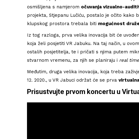
27/01/2021
osmišljena s namjerom
očuvanja vizualno-audit
projekta, Stjepanu Lučiću, postalo je očito kako 
klupskog prostora trebala biti
mogućnost družen
Iz tog razloga, prva velika inovacija bit će uvo
koja želi posjetiti VR Jabuku. Na taj način, u ov
ostalih posjetitelja, te i pričati s njima putem mi
stvarnom vremenu, za njih se planiraju i
real tim
Međutim, druga velika inovacija, koja treba zaživje
12. 2020., u VR Jabuci održat će se prva
virtualn
Prisustvujte prvom koncertu u Virtua