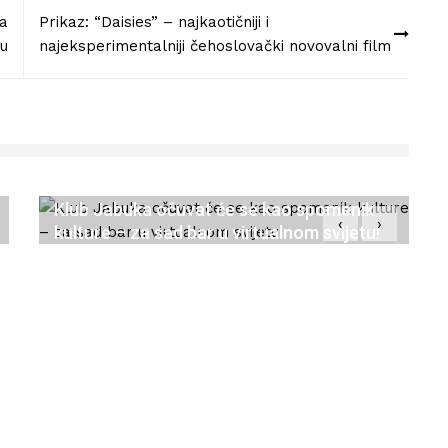
za
Prikaz: “Daisies” – najkaotičniji i
nu
najeksperimentalniji čehoslovački novovalni film
Klub Jabuka očuvat će se kao spomenik
‹
›
kulture – za sad bar u virtualnom svijetu!
27/10/2020