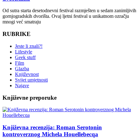
Od sutra starta desetodnevni festival razmješten u sedam zanimljivih
gornjogradskih dvorišta. Ovaj ljetni festival u unikatnom ozračju
mnogi već smatraju
RUBRIKE
Jeste li znali?!
Lifestyle
Geek stuff
Film
Glazba
Književnost
Svijet umjetnosti
Najave
Književne preporuke
Književna recenzija: Roman Serotonin
kontroverznog Michela Houellebecqa