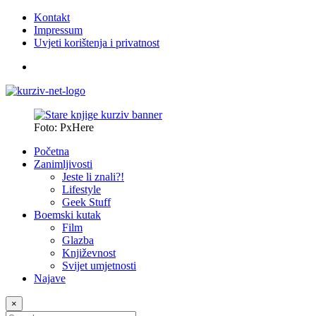
Kontakt
Impressum
Uvjeti korištenja i privatnost
Foto: PxHere
Početna
Zanimljivosti
Jeste li znali?!
Lifestyle
Geek Stuff
Boemski kutak
Film
Glazba
Književnost
Svijet umjetnosti
Najave
×