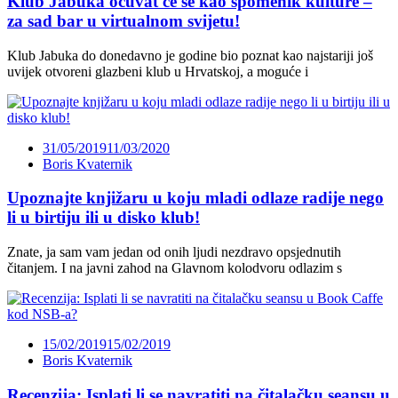
Klub Jabuka očuvat će se kao spomenik kulture –
za sad bar u virtualnom svijetu!
Klub Jabuka do donedavno je godine bio poznat kao najstariji još
uvijek otvoreni glazbeni klub u Hrvatskoj, a moguće i
31/05/2019
11/03/2020
Boris Kvaternik
Upoznajte knjižaru u koju mladi odlaze radije nego
li u birtiju ili u disko klub!
Znate, ja sam vam jedan od onih ljudi nezdravo opsjednutih
čitanjem. I na javni zahod na Glavnom kolodvoru odlazim s
15/02/2019
15/02/2019
Boris Kvaternik
Recenzija: Isplati li se navratiti na čitalačku seansu u