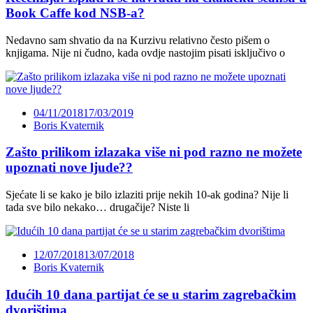
Book Caffe kod NSB-a?
Nedavno sam shvatio da na Kurzivu relativno često pišem o
knjigama. Nije ni čudno, kada ovdje nastojim pisati isključivo o
04/11/2018
17/03/2019
Boris Kvaternik
Zašto prilikom izlazaka više ni pod razno ne možete
upoznati nove ljude??
Sjećate li se kako je bilo izlaziti prije nekih 10-ak godina? Nije li
tada sve bilo nekako… drugačije? Niste li
12/07/2018
13/07/2018
Boris Kvaternik
Idućih 10 dana partijat će se u starim zagrebačkim
dvorištima