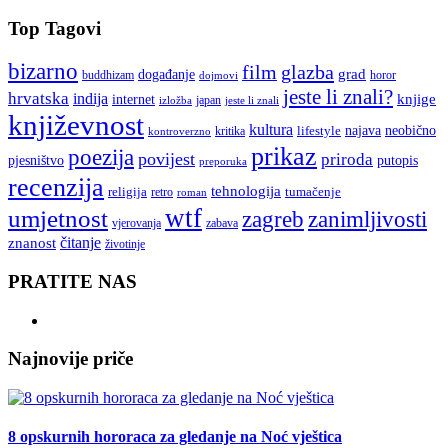
Top Tagovi
bizarno
film
glazba
grad
događanje
buddhizam
horor
dojmovi
jeste li znali?
hrvatska
indija
knjige
internet
japan
jeste li znali
izložba
književnost
kultura
najava
lifestyle
neobično
kritika
kontroverzno
prikaz
poezija
povijest
priroda
putopis
pjesništvo
preporuka
recenzija
tehnologija
religija
tumačenje
retro
roman
wtf
umjetnost
zagreb
zanimljivosti
vjerovanja
zabava
čitanje
znanost
životinje
PRATITE NAS
Najnovije priče
8 opskurnih hororaca za gledanje na Noć vještica