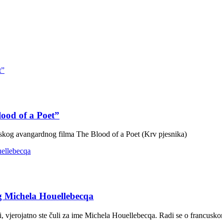
ood of a Poet”
cuskog avangardnog filma The Blood of a Poet (Krv pjesnika)
g Michela Houellebecqa
i, vjerojatno ste čuli za ime Michela Houellebecqa. Radi se o francusk