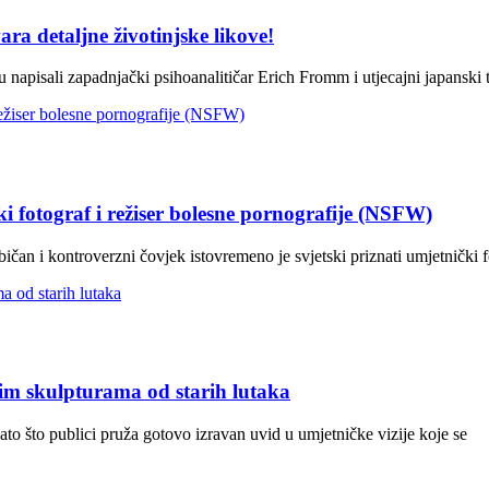
ara detaljne životinjske likove!
napisali zapadnjački psihoanalitičar Erich Fromm i utjecajni japanski t
i fotograf i režiser bolesne pornografije (NSFW)
an i kontroverzni čovjek istovremeno je svjetski priznati umjetnički f
žnim skulpturama od starih lutaka
ato što publici pruža gotovo izravan uvid u umjetničke vizije koje se