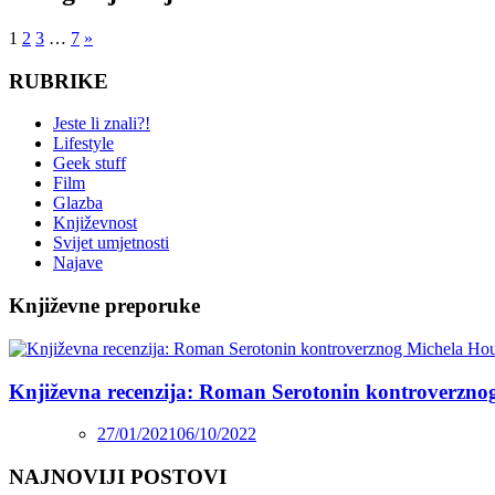
1
2
3
…
7
»
RUBRIKE
Jeste li znali?!
Lifestyle
Geek stuff
Film
Glazba
Književnost
Svijet umjetnosti
Najave
Književne preporuke
Književna recenzija: Roman Serotonin kontroverzno
27/01/2021
06/10/2022
NAJNOVIJI POSTOVI