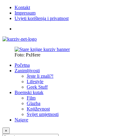
Kontakt
Impressum
Uvjeti korištenja i privatnost
Foto: PxHere
Početna
Zanimljivosti
Jeste li znali?!
Lifestyle
Geek Stuff
Boemski kutak
Film
Glazba
Književnost
Svijet umjetnosti
Najave
×