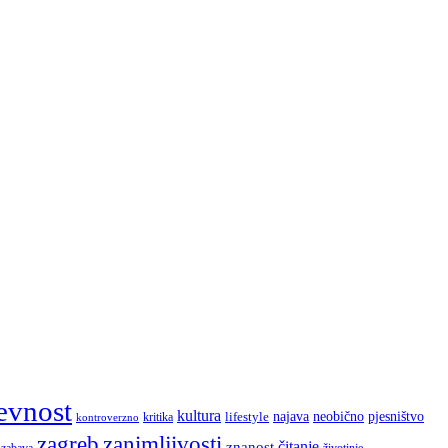
evnost
kultura
najava
lifestyle
neobično
pjesništvo
kritika
kontroverzno
zagreb
zanimljivosti
čitanje
znanost
zabava
životinje