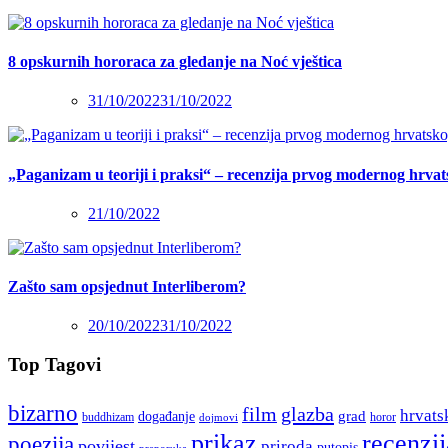
8 opskurnih hororaca za gledanje na Noć vještica
31/10/2022
31/10/2022
„Paganizam u teoriji i praksi“ – recenzija prvog modernog hrva
21/10/2022
Zašto sam opsjednut Interliberom?
20/10/2022
31/10/2022
Top Tagovi
bizarno
film
glazba
hrvats
grad
događanje
buddhizam
horor
dojmovi
recenzij
prikaz
poezija
povijest
priroda
putopis