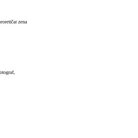
eoretičar zena
otograf,