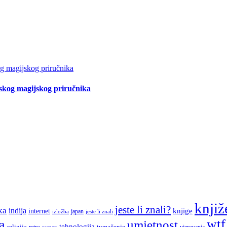
tskog magijskog priručnika
knjiž
jeste li znali?
ka
indija
knjige
internet
japan
jeste li znali
izložba
a
wtf
umjetnost
tehnologija
religija
tumačenje
retro
vjerovanja
roman