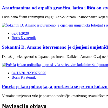
Aranžmanima od otpalih grančica, latica i lišća on stv
Ovih dana čitam zanimljivu knjigu Zen-budizam i psihoanaliza koju su 
02/01/2020
Boris Kvaternik
Šokantni D. Amano istovremeno je cijenjeni umjetničk
Današnji tekst govori o Japancu po imenu Daikichi Amano. Ovaj neobič
04/12/2019
29/07/2020
Boris Kvaternik
Počela je kao policajka, a proslavila se jezivim kola
Vizualna umjetnost vrlo je posebno područje kreativnog stvaralaštva z
Navigacija objava