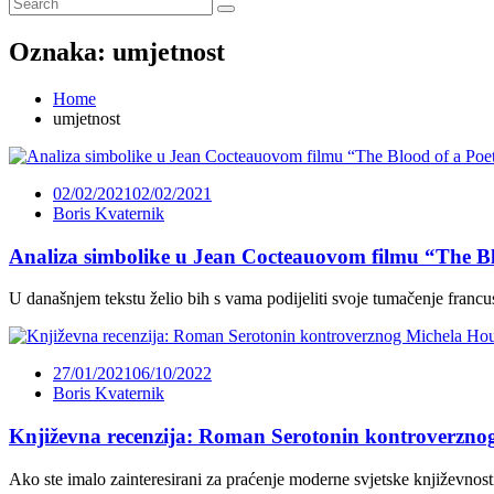
Oznaka:
umjetnost
Home
umjetnost
02/02/2021
02/02/2021
Boris Kvaternik
Analiza simbolike u Jean Cocteauovom filmu “The Bl
U današnjem tekstu želio bih s vama podijeliti svoje tumačenje fran
27/01/2021
06/10/2022
Boris Kvaternik
Književna recenzija: Roman Serotonin kontroverzno
Ako ste imalo zainteresirani za praćenje moderne svjetske književnost