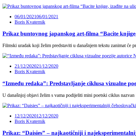
06/01/2021
06/01/2021
Boris Kvaternik
Prikaz buntovnog japanskog art-filma “Bacite knjige, 
Filmski uradak koji želim predstaviti u današnjem tekstu zanimat će p
21/12/2020
21/12/2020
Boris Kvaternik
“Između redaka”: Predstavljanje ciklusa vizualne poe
U današnjoj objavi želim s vama podijeliti mini poetski ciklus nazv
12/12/2020
12/12/2020
Boris Kvaternik
Prikaz: “Daisies” – najkaotičniji i najeksperimentalni