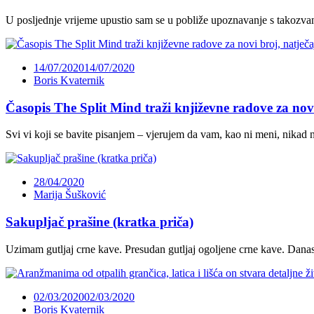
U posljednje vrijeme upustio sam se u pobliže upoznavanje s takoz
14/07/2020
14/07/2020
Boris Kvaternik
Časopis The Split Mind traži književne radove za novi 
Svi vi koji se bavite pisanjem – vjerujem da vam, kao ni meni, nikad n
28/04/2020
Marija Šušković
Sakupljač prašine (kratka priča)
Uzimam gutljaj crne kave. Presudan gutljaj ogoljene crne kave. Danas
02/03/2020
02/03/2020
Boris Kvaternik