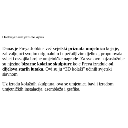
Osebujan umjetnički opus
Danas je Freya Jobbins već
svjetski priznata umjetnica
koja je,
zahvaljujući svojim originalnim i upečatljivim djelima, proputovala
svijet i osvojila brojne umjetničke nagrade. Za sve ovo najzaslužnije
su njezine
bizarne kolažne skulpture
koje Freya izrađuje
od
dijelova starih lutaka
. Ovi su ju “3D kolaži” učinili svjetski
slavnom.
Uz izradu kolažnih skulptura, ova se umjetnica bavi i izradom
umjetničkih instalacija, asemblaža i grafika.