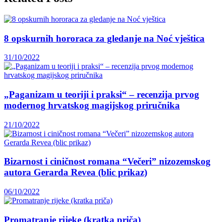
8 opskurnih hororaca za gledanje na Noć vještica
31/10/2022
„Paganizam u teoriji i praksi“ – recenzija prvog
modernog hrvatskog magijskog priručnika
21/10/2022
Bizarnost i ciničnost romana “Večeri” nizozemskog
autora Gerarda Revea (blic prikaz)
06/10/2022
Promatranje rijeke (kratka priča)