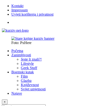
Kontakt
Impressum
Uvjeti korištenja i privatnost
Foto: PxHere
Početna
Zanimljivosti
Jeste li znali?!
Lifestyle
Geek Stuff
Boemski kutak
Film
Glazba
Književnost
Svijet umjetnosti
Najave
×