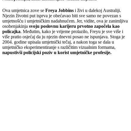
Ova umjetnica zove se
Freya Jobbins
i živi u dalekoj Australiji.
Njezin životni put isprva je obećavao biti sve samo ne povezan s
umjetnošću i umjetničkim nadahnućem. Jer, vidite, ova je zanimljiva
osobenjakinja
svoju poslovnu karijeru prvotno započela kao
policajka
. Međutim, kako je vrijeme prolazilo, Freyu je sve više i
više pratio osjećaj da ju njezin dnevni posao ne ispunjava. Stoga je
2004. godine upisala umjetnički tečaj, a nakon toga se dala u
umjetničko eksperimentiranje s različitim vizualnim formama,
napustivši policijski poziv u korist umjetničke profesije.