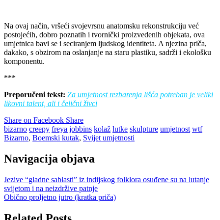
Na ovaj način, vršeći svojevrsnu anatomsku rekonstrukciju već
postojećih, dobro poznatih i tvornički proizvedenih objekata, ova
umjetnica bavi se i seciranjem ljudskog identiteta. A njezina priča,
dakako, s obzirom na oslanjanje na staru plastiku, sadrži i ekološku
komponentu.
***
Preporučeni tekst:
Za umjetnost rezbarenja lišća potreban je veliki
likovni talent, ali i čelični živci
Share on Facebook
Share
bizarno
creepy
freya jobbins
kolaž
lutke
skulpture
umjetnost
wtf
Bizarno
,
Boemski kutak
,
Svijet umjetnosti
Navigacija objava
Jezive “gladne sablasti” iz indijskog folklora osuđene su na lutanje
svijetom i na neizdržive patnje
Obično proljetno jutro (kratka priča)
Related Posts