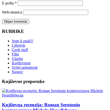
E-pošta
*
Web-stranica
RUBRIKE
Jeste li znali?!
Lifestyle
Geek stuff
Film
Glazba
Književnost
Svijet umjetnosti
Najave
Književne preporuke
Književna recenzija: Roman Serotonin