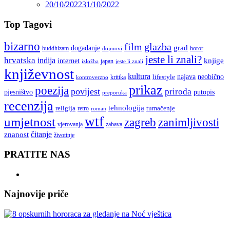
20/10/2022
31/10/2022
Top Tagovi
bizarno
film
glazba
grad
događanje
buddhizam
horor
dojmovi
jeste li znali?
hrvatska
indija
knjige
internet
japan
jeste li znali
izložba
književnost
kultura
najava
lifestyle
neobično
kritika
kontroverzno
prikaz
poezija
povijest
priroda
putopis
pjesništvo
preporuka
recenzija
tehnologija
religija
tumačenje
retro
roman
wtf
umjetnost
zagreb
zanimljivosti
vjerovanja
zabava
čitanje
znanost
životinje
PRATITE NAS
Najnovije priče