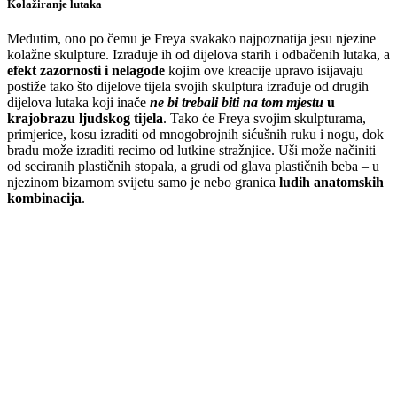
Kolažiranje lutaka
Međutim, ono po čemu je Freya svakako najpoznatija jesu njezine
kolažne skulpture. Izrađuje ih od dijelova starih i odbačenih lutaka, a
efekt zazornosti i nelagode
kojim ove kreacije upravo isijavaju
postiže tako što dijelove tijela svojih skulptura izrađuje od drugih
dijelova lutaka koji inače
ne bi trebali biti na tom mjestu
u
krajobrazu ljudskog tijela
. Tako će Freya svojim skulpturama,
primjerice, kosu izraditi od mnogobrojnih sićušnih ruku i nogu, dok
bradu može izraditi recimo od lutkine stražnjice. Uši može načiniti
od seciranih plastičnih stopala, a grudi od glava plastičnih beba – u
njezinom bizarnom svijetu samo je nebo granica
ludih anatomskih
kombinacija
.