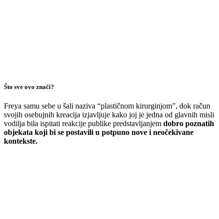
Što sve ovo znači?
Freya samu sebe u šali naziva “plastičnom kirurginjom”, dok račun
svojih osebujnih kreacija izjavljuje kako joj je jedna od glavnih misli
vodilja bila ispitati reakcije publike predstavljanjem
dobro poznatih
objekata koji bi se postavili u potpuno nove i neočekivane
kontekste.