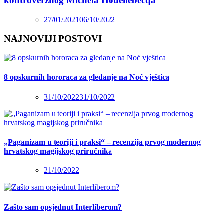
kontroverznog Michela Houellebecqa
27/01/2021
06/10/2022
NAJNOVIJI POSTOVI
8 opskurnih hororaca za gledanje na Noć vještica
31/10/2022
31/10/2022
„Paganizam u teoriji i praksi“ – recenzija prvog modernog
hrvatskog magijskog priručnika
21/10/2022
Zašto sam opsjednut Interliberom?