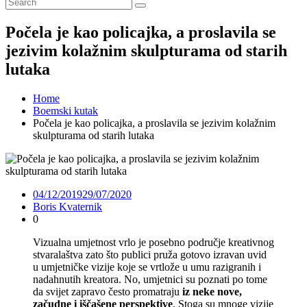
Počela je kao policajka, a proslavila se
jezivim kolažnim skulpturama od starih
lutaka
Home
Boemski kutak
Počela je kao policajka, a proslavila se jezivim kolažnim
skulpturama od starih lutaka
04/12/2019
29/07/2020
Boris Kvaternik
0
Vizualna umjetnost vrlo je posebno područje kreativnog
stvaralaštva zato što publici pruža gotovo izravan uvid
u umjetničke vizije koje se vrtlože u umu razigranih i
nadahnutih kreatora. No, umjetnici su poznati po tome
da svijet zapravo često promatraju
iz neke nove,
začudne i iščašene perspektive
. Stoga su mnoge vizije