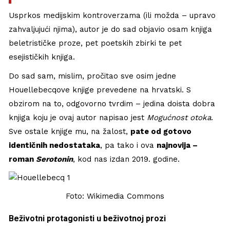
Usprkos medijskim kontroverzama (ili možda – upravo
zahvaljujući njima), autor je do sad objavio osam knjiga
beletrističke proze, pet poetskih zbirki te pet
esejističkih knjiga.
Do sad sam, mislim, pročitao sve osim jedne
Houellebecqove knjige prevedene na hrvatski. S
obzirom na to, odgovorno tvrdim – jedina doista dobra
knjiga koju je ovaj autor napisao jest
Mogućnost otoka
.
Sve ostale knjige mu, na žalost,
pate od gotovo
identičnih nedostataka
, pa tako i ova
najnovija –
roman
Serotonin
, kod nas izdan 2019. godine.
Foto: Wikimedia Commons
Beživotni protagonisti u beživotnoj prozi