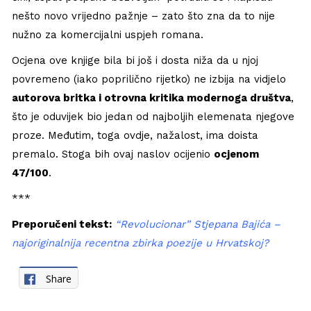
nešto novo vrijedno pažnje – zato što zna da to nije
nužno za komercijalni uspjeh romana.
Ocjena ove knjige bila bi još i dosta niža da u njoj
povremeno (iako poprilično rijetko) ne izbija na vidjelo
autorova britka i otrovna kritika modernoga društva
,
što je oduvijek bio jedan od najboljih elemenata njegove
proze. Međutim, toga ovdje, nažalost, ima doista
premalo. Stoga bih ovaj naslov ocijenio
ocjenom
47/100
.
***
Preporučeni tekst:
“Revolucionar” Stjepana Bajića –
najoriginalnija recentna zbirka poezije u Hrvatskoj?
Share