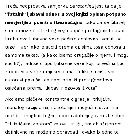
Treća neoprostiva zamjerka
Serotoninu
jest ta da je
“fatalni” ljubavni odnos u ovoj knjizi opisan potpuno
neuvjerljivo, površno i beznačajno
, tako da se čitatelj
samo može pitati zbog čega uopće protagonist nakon
kraha ove ljubavne veze počinje doslovno “venuti od
tuge”? Jer, ako je suditi prema opisima toga odnosa u
samome tekstu (a kako bismo drugačije o njemu i mogli
suditi?), radi se o tipu ljubavne veze koju bi većina ljudi
zaboravila već za mjesec dana. Toliko su ništavni
autorovi pokušaji da nam približi protagonistova
osjećanja prema “ljubavi njegovog života”.
Ako smo piščeve konstantne digresije i trivijalnu
monologizaciju o najmonotonijim mogućim stvarima
možda i mogli nategnuto opravdati njegovim vlastitim
“stilističkim izborom” za ovu knjigu, tim objašnjenjem
definitivno ne možemo opravdati i ovako bijedno te