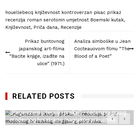
houellebecq
književnost
kontroverzan
pisac
prikaz
recenzija
roman
serotonin
umjetnost
Boemski kutak
,
Književnost
,
Priča dana
,
Recenzije
Navigacija
Prikaz buntovnog
Analiza simbolike u Jean
objava
japanskog art-filma
Cocteauovom filmu “The
“Bacite knjige, izađite na
Blood of a Poet”
ulice” (1971.)
RELATED POSTS
„Paganizam u teoriji i praksi“ – recenzija prvog
‹
›
modernog hrvatskog magijskog priručnika
21/10/2022