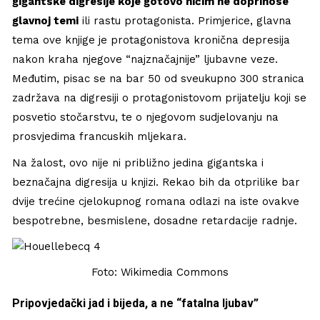
gigantske digresije koje gotovo ničim ne doprinose
glavnoj temi
ili rastu protagonista. Primjerice, glavna
tema ove knjige je protagonistova kronična depresija
nakon kraha njegove “najznačajnije” ljubavne veze.
Međutim, pisac se na bar 50 od sveukupno 300 stranica
zadržava na digresiji o protagonistovom prijatelju koji se
posvetio stočarstvu, te o njegovom sudjelovanju na
prosvjedima francuskih mljekara.
Na žalost, ovo nije ni približno jedina gigantska i
beznačajna digresija u knjizi. Rekao bih da otprilike bar
dvije trećine cjelokupnog romana odlazi na iste ovakve
bespotrebne, besmislene, dosadne retardacije radnje.
Foto: Wikimedia Commons
Pripovjedački jad i bijeda, a ne “fatalna ljubav”