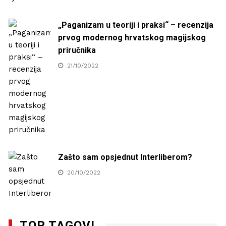
„Paganizam u teoriji i praksi“ – recenzija
prvog modernog hrvatskog magijskog
priručnika
21/10/2022
Zašto sam opsjednut Interliberom?
20/10/2022
TOP TAGOVI