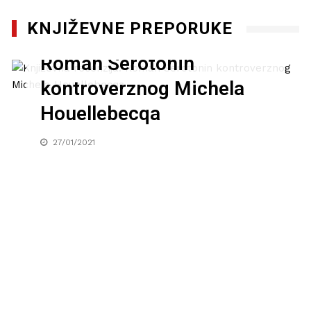
KNJIŽEVNE PREPORUKE
Književna recenzija:
Roman Serotonin
kontroverznog Michela
Houellebecqa
27/01/2021