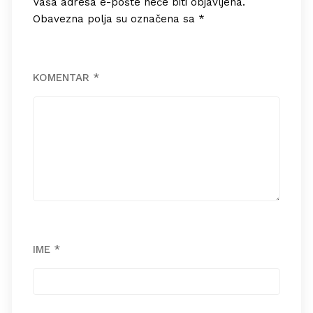
Vaša adresa e-pošte neće biti objavljena.
Obavezna polja su označena sa
*
KOMENTAR
*
IME
*