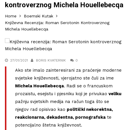
kontroverznog Michela Houellebecqa
Home
Boemski Kutak
Književna Recenzija: Roman Serotonin Kontroverznog
Michela Houellebecqa
27/01/2021
BORIS KVATERNIK
0
Ako ste imalo zainteresirani za praćenje moderne
svjetske književnosti, vjerojatno ste čuli za ime
Michela Houellebecqa
. Radi se o francuskom
prozaistu, esejistu i pjesniku koji je privukao
veliku
pažnju svjetskih medija na račun toga što se
njegov rad opisivao kao
politički nekorektna,
reakcionarna, dekadentna, pornografska
te
potencijalno štetna književnost.