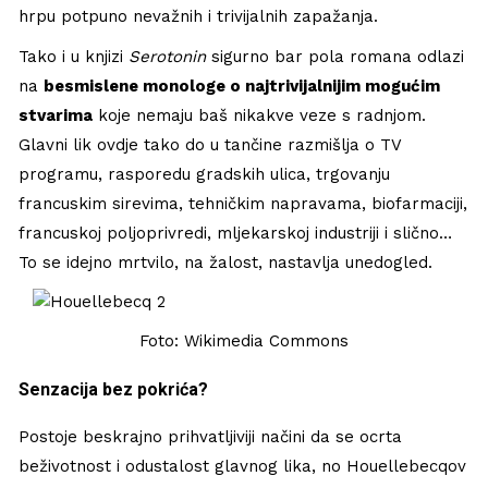
hrpu potpuno nevažnih i trivijalnih zapažanja.
Tako i u knjizi
Serotonin
sigurno bar pola romana odlazi
na
besmislene monologe o najtrivijalnijim mogućim
stvarima
koje nemaju baš nikakve veze s radnjom.
Glavni lik ovdje tako do u tančine razmišlja o TV
programu, rasporedu gradskih ulica, trgovanju
francuskim sirevima, tehničkim napravama, biofarmaciji,
francuskoj poljoprivredi, mljekarskoj industriji i slično…
To se idejno mrtvilo, na žalost, nastavlja unedogled.
Foto: Wikimedia Commons
Senzacija bez pokrića?
Postoje beskrajno prihvatljiviji načini da se ocrta
beživotnost i odustalost glavnog lika, no Houellebecqov