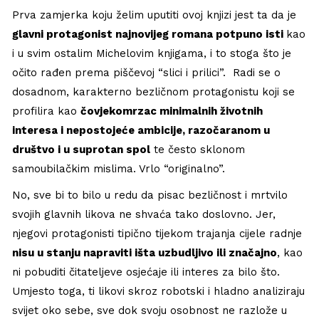
Prva zamjerka koju želim uputiti ovoj knjizi jest ta da je
glavni protagonist najnovijeg romana potpuno isti
kao
i u svim ostalim Michelovim knjigama, i to stoga što je
očito rađen prema piščevoj “slici i prilici”. Radi se o
dosadnom, karakterno bezličnom protagonistu koji se
profilira kao
čovjekomrzac minimalnih životnih
interesa i nepostojeće ambicije, razočaranom u
društvo i u suprotan spol
te često sklonom
samoubilačkim mislima. Vrlo “originalno”.
No, sve bi to bilo u redu da pisac bezličnost i mrtvilo
svojih glavnih likova ne shvaća tako doslovno. Jer,
njegovi protagonisti tipično tijekom trajanja cijele radnje
nisu u stanju napraviti išta uzbudljivo ili značajno
, kao
ni pobuditi čitateljeve osjećaje ili interes za bilo što.
Umjesto toga, ti likovi skroz robotski i hladno analiziraju
svijet oko sebe, sve dok svoju osobnost ne razlože u