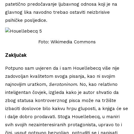
patetično predočavanje ljubavnog odnosa koji je na
glavnog lika navodno trebao ostaviti neizbrisive
psihičke posljedice.
Foto: Wikimedia Commons
Zaključak
Potpuno sam uvjeren da i sam Houellebecq više nije
zadovoljan kvalitetom svoga pisanja, kao ni svojim
najnovijim uratkom,
Serotoninom
. No, kao relativno
inteligentan čovjek, izgleda kako je autor shvatio da
zbog statusa kontroverznog pisca može na tržište
izbaciti doslovce bilo kakvu hrpu gluposti, a knjiga će se
i dalje dobro prodavati. Stoga Houellebecq, u maniri
svih svojih nezainteresiranih protagonista, upravo to i
čini, usput potpuno bezvoljan potruditi se i napisati