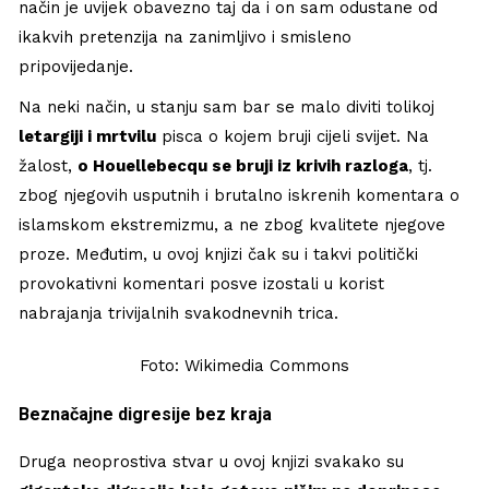
način je uvijek obavezno taj da i on sam odustane od
ikakvih pretenzija na zanimljivo i smisleno
pripovijedanje.
Na neki način, u stanju sam bar se malo diviti tolikoj
letargiji i mrtvilu
pisca o kojem bruji cijeli svijet. Na
žalost,
o Houellebecqu se bruji iz krivih razloga
, tj.
zbog njegovih usputnih i brutalno iskrenih komentara o
islamskom ekstremizmu, a ne zbog kvalitete njegove
proze. Međutim, u ovoj knjizi čak su i takvi politički
provokativni komentari posve izostali u korist
nabrajanja trivijalnih svakodnevnih trica.
Foto: Wikimedia Commons
Beznačajne digresije bez kraja
Druga neoprostiva stvar u ovoj knjizi svakako su