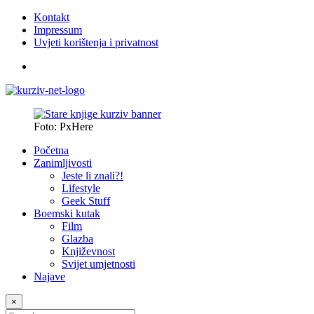
Kontakt
Impressum
Uvjeti korištenja i privatnost
Foto: PxHere
Početna
Zanimljivosti
Jeste li znali?!
Lifestyle
Geek Stuff
Boemski kutak
Film
Glazba
Književnost
Svijet umjetnosti
Najave
×