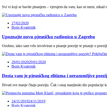
Svi vi koji se bavite pisanjem – vjerujem da vam, kao ni meni, nikad n
27/02/2020
Boris Kvaternik
Upoznajte novu pjesničku radionicu u Zagrebu
Osobno, iako sam vrlo involviran u pisanje poezije te pisanje o poezij
29/01/2020
29/01/2020
Boris Kvaternik
Dosta vam je pjesničkog elitizma i nerazumljive poezij
Hrvati sve manje čitaju poeziju. Čak i onaj manjinski dio populacije koj
24/11/2019
24/11/2019
Boris Kvaternik