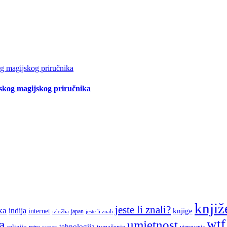
tskog magijskog priručnika
knjiž
jeste li znali?
ka
indija
knjige
internet
japan
jeste li znali
izložba
a
wtf
umjetnost
tehnologija
religija
tumačenje
retro
vjerovanja
roman