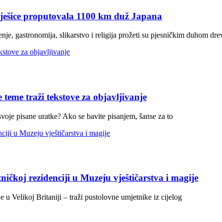
 pješice proputovala 1100 km duž Japana
nje, gastronomija, slikarstvo i religija prožeti su pjesničkim duhom dre
 teme traži tekstove za objavljivanje
 svoje pisane uratke? Ako se bavite pisanjem, šanse za to
ničkoj rezidenciji u Muzeju vještičarstva i magije
 u Velikoj Britaniji – traži pustolovne umjetnike iz cijelog