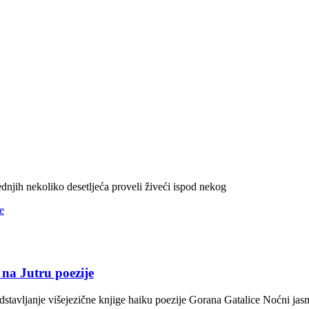
jednjih nekoliko desetljeća proveli živeći ispod nekog
 na Jutru poezije
redstavljanje višejezične knjige haiku poezije Gorana Gatalice Noćni jas