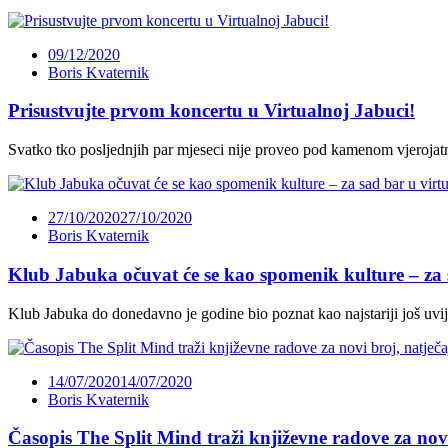
09/12/2020
Boris Kvaternik
Prisustvujte prvom koncertu u Virtualnoj Jabuci!
Svatko tko posljednjih par mjeseci nije proveo pod kamenom vjerojat
27/10/2020
27/10/2020
Boris Kvaternik
Klub Jabuka očuvat će se kao spomenik kulture – za 
Klub Jabuka do donedavno je godine bio poznat kao najstariji još uvi
14/07/2020
14/07/2020
Boris Kvaternik
Časopis The Split Mind traži književne radove za novi 