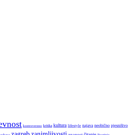
evnost
kultura
najava
lifestyle
neobično
pjesništvo
kritika
kontroverzno
zagreb
zanimljivosti
čitanje
znanost
zabava
životinje