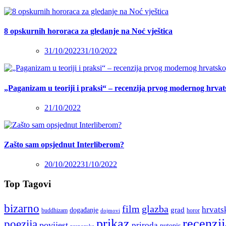
8 opskurnih hororaca za gledanje na Noć vještica
31/10/2022
31/10/2022
„Paganizam u teoriji i praksi“ – recenzija prvog modernog hrva
21/10/2022
Zašto sam opsjednut Interliberom?
20/10/2022
31/10/2022
Top Tagovi
bizarno
film
glazba
hrvats
grad
događanje
buddhizam
horor
dojmovi
recenzij
prikaz
poezija
povijest
priroda
putopis