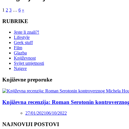
1
2
3
…
6
»
RUBRIKE
Jeste li znali?!
Lifestyle
Geek stuff
Film
Glazba
Književnost
Svijet umjetnosti
Najave
Književne preporuke
Književna recenzija: Roman Serotonin kontroverzno
27/01/2021
06/10/2022
NAJNOVIJI POSTOVI