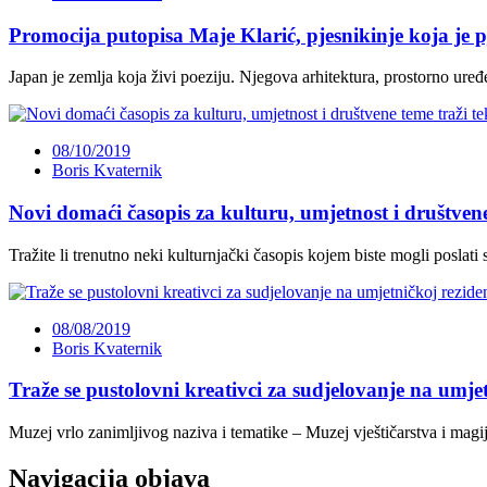
Promocija putopisa Maje Klarić, pjesnikinje koja je
Japan je zemlja koja živi poeziju. Njegova arhitektura, prostorno uređe
08/10/2019
Boris Kvaternik
Novi domaći časopis za kulturu, umjetnost i društvene
Tražite li trenutno neki kulturnjački časopis kojem biste mogli poslati
08/08/2019
Boris Kvaternik
Traže se pustolovni kreativci za sudjelovanje na umjet
Muzej vrlo zanimljivog naziva i tematike – Muzej vještičarstva i magije
Navigacija objava