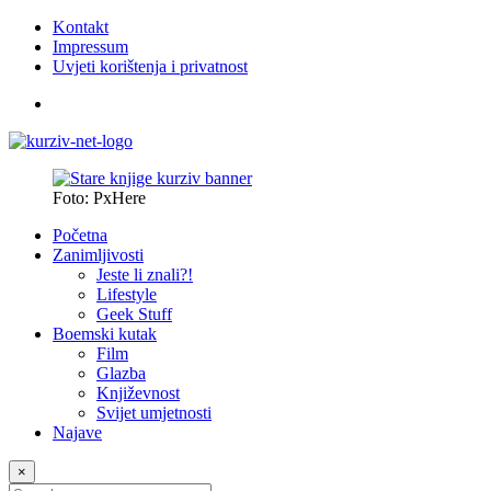
Kontakt
Impressum
Uvjeti korištenja i privatnost
Foto: PxHere
Početna
Zanimljivosti
Jeste li znali?!
Lifestyle
Geek Stuff
Boemski kutak
Film
Glazba
Književnost
Svijet umjetnosti
Najave
×