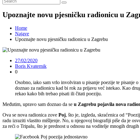
Upoznajte novu pjesničku radionicu u Zag
Home
Najave
Upoznajte novu pjesničku radionicu u Zagrebu
27/02/2020
Boris Kvaternik
0
Osobno, iako sam vrlo involviran u pisanje poezije te pisanje o
doznao za radionicu kad bi rok za prijavu već istekao. Kao drugo
rekao kako bih trebao pisati ili čitati poeziju.
Međutim, upravo sam doznao da se
u Zagrebu pojavila nova radion
Ova se nova radionica zove
Poj
, što je, izgleda, skraćenica od “Poez
radu izraziti vlastito mišljenje. No, u njegovoj biografiji piše da je o
za reći o Tripalu, što je prednost u odnosu na voditelje mnogih drugih