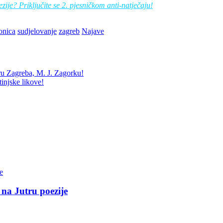
zije? Priključite se 2. pjesničkom anti-natječaju!
onica
sudjelovanje
zagreb
Najave
ru Zagreba, M. J. Zagorku!
tinjske likove!
 na Jutru poezije