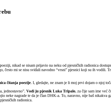
rebu
 poeziji, nikad se nisam prijavio na neku od pjesničkih radionica dostup
, često mi se nisu sviđali navodno “vrsni” pjesnici koji su ih vodili. T
ica čitanja poezije
. I, gledajte, ne znam je li moj prvi dojam o njoj t
ija, jednostavno”.
Vodi ju pjesnik Luka Tripalo
, za čije sam ime već 
svojio neke nagrade te da je član DHK-a. To, naravno, nije baš nikakva ga
 pjesničkih radionica.