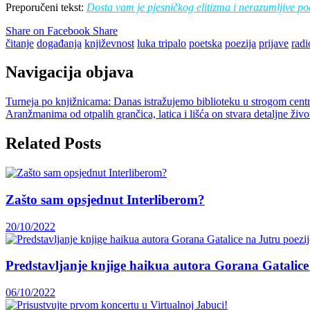
Preporučeni tekst:
Dosta vam je pjesničkog elitizma i nerazumljive poe
Share on Facebook
Share
čitanje
događanja
književnost
luka tripalo
poetska
poezija
prijave
radi
Navigacija objava
Turneja po knjižnicama: Danas istražujemo biblioteku u strogom cent
Aranžmanima od otpalih grančica, latica i lišća on stvara detaljne živo
Related Posts
Zašto sam opsjednut Interliberom?
20/10/2022
Predstavljanje knjige haikua autora Gorana Gatalice
06/10/2022