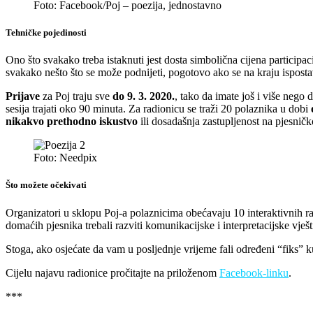
Foto: Facebook/Poj – poezija, jednostavno
Tehničke pojedinosti
Ono što svakako treba istaknuti jest dosta simbolična cijena participac
svakako nešto što se može podnijeti, pogotovo ako se na kraju isposta
Prijave
za Poj traju sve
do 9. 3. 2020.
, tako da imate još i više neg
sesija trajati oko 90 minuta. Za radionicu se traži 20 polaznika u dobi
nikakvo prethodno iskustvo
ili dosadašnja zastupljenost na pjesničk
Foto: Needpix
Što možete očekivati
Organizatori u sklopu Poj-a polaznicima obećavaju 10 interaktivnih rad
domaćih pjesnika trebali razviti komunikacijske i interpretacijske vješt
Stoga, ako osjećate da vam u posljednje vrijeme fali određeni “fiks” ku
Cijelu najavu radionice pročitajte na priloženom
Facebook-linku
.
***