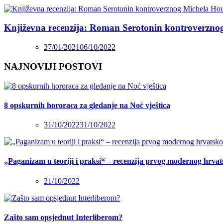
Književna recenzija: Roman Serotonin kontroverzno
27/01/2021
06/10/2022
NAJNOVIJI POSTOVI
8 opskurnih hororaca za gledanje na Noć vještica
31/10/2022
31/10/2022
„Paganizam u teoriji i praksi“ – recenzija prvog modernog hrva
21/10/2022
Zašto sam opsjednut Interliberom?