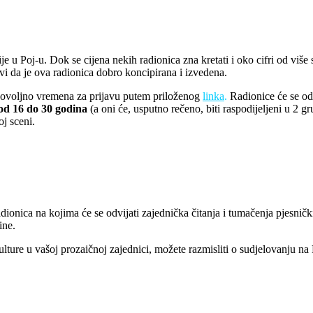
ije u Poj-u. Dok se cijena nekih radionica zna kretati i oko cifri od viš
vi da je ova radionica dobro koncipirana i izvedena.
o dovoljno vremena za prijavu putem priloženog
linka
.
Radionice će se od
od 16 do 30 godina
(a oni će, usputno rečeno, biti raspodijeljeni u 2 gr
oj sceni.
ionica na kojima će se odvijati zajednička čitanja i tumačenja pjesničk
ine.
lture u vašoj prozaičnoj zajednici, možete razmisliti o sudjelovanju na 