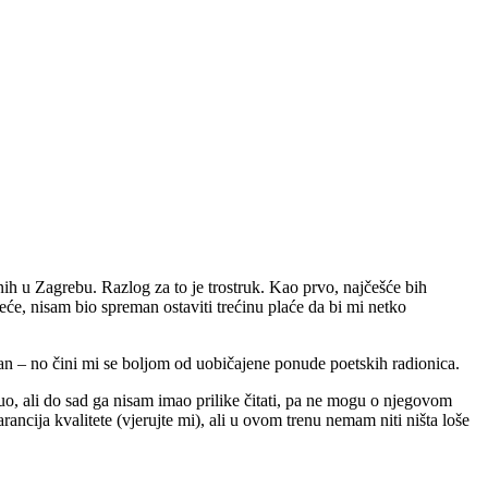
nih u Zagrebu. Razlog za to je trostruk. Kao prvo, najčešće bih
reće, nisam bio spreman ostaviti trećinu plaće da bi mi netko
očan – no čini mi se boljom od uobičajene ponude poetskih radionica.
čuo, ali do sad ga nisam imao prilike čitati, pa ne mogu o njegovom
rancija kvalitete (vjerujte mi), ali u ovom trenu nemam niti ništa loše