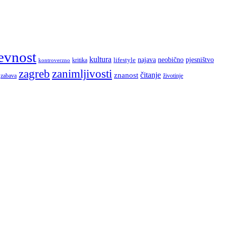
evnost
kultura
najava
lifestyle
neobično
pjesništvo
kritika
kontroverzno
zagreb
zanimljivosti
čitanje
znanost
zabava
životinje