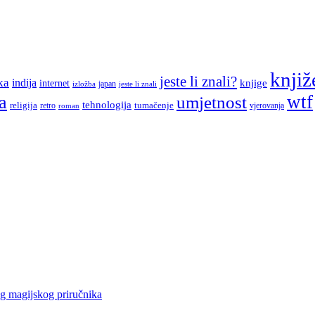
knjiž
jeste li znali?
ka
indija
knjige
internet
japan
jeste li znali
izložba
a
wtf
umjetnost
tehnologija
religija
tumačenje
retro
vjerovanja
roman