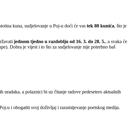
e stotina kuna, sudjelovanje u Poj-u doći će vas
tek 80 kunića
, što je
ržavati
jednom tjedno u razdoblju od 16. 3. do 28. 5.
, a svaka će
upe). Dobra je vijest i to što za sudjelovanje nije potrebno baš
ih uradaka, a polaznici bi uz čitanje radove pedesetero aktualnih
Poj-u i obogatiti svoj doživljaj i razumijevanje poetskog medija.