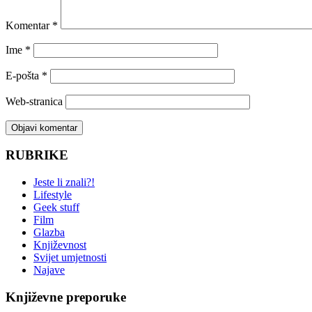
Komentar
*
Ime
*
E-pošta
*
Web-stranica
RUBRIKE
Jeste li znali?!
Lifestyle
Geek stuff
Film
Glazba
Književnost
Svijet umjetnosti
Najave
Književne preporuke