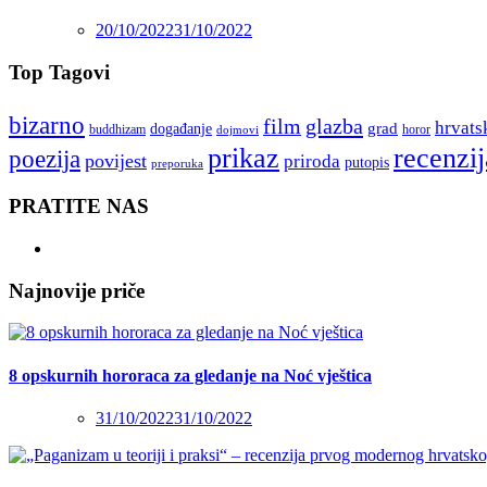
20/10/2022
31/10/2022
Top Tagovi
bizarno
film
glazba
hrvats
grad
događanje
buddhizam
horor
dojmovi
recenzij
prikaz
poezija
povijest
priroda
putopis
preporuka
PRATITE NAS
Najnovije priče
8 opskurnih hororaca za gledanje na Noć vještica
31/10/2022
31/10/2022