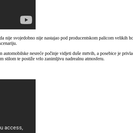
ći da nije svojedobno nije nastajao pod producentskom palicom velikih h
scenariju.
on automobilske nesreće počinje vidjeti duše mrtvih, a posebice je privla
im stilom te postiže vrlo zanimljivu nadrealnu atmosferu.