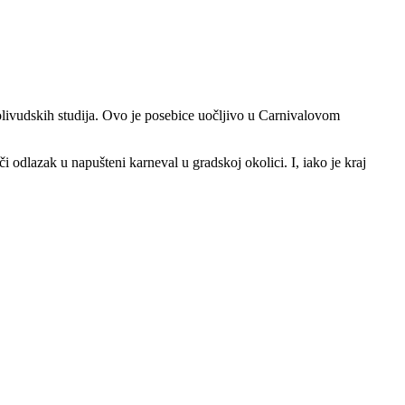
olivudskih studija. Ovo je posebice uočljivo u Carnivalovom
či odlazak u napušteni karneval u gradskoj okolici. I, iako je kraj