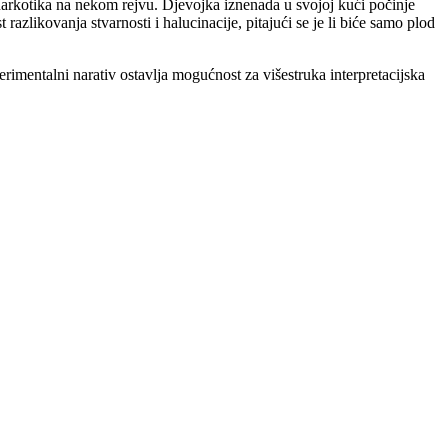
narkotika na nekom rejvu. Djevojka iznenada u svojoj kući počinje
azlikovanja stvarnosti i halucinacije, pitajući se je li biće samo plod
rimentalni narativ ostavlja mogućnost za višestruka interpretacijska