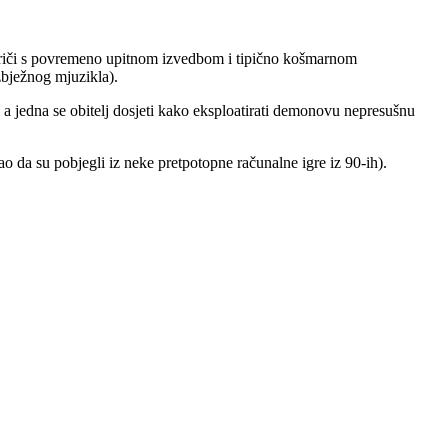
j priči s povremeno upitnom izvedbom i tipično košmarnom
zbježnog mjuzikla).
 jedna se obitelj dosjeti kako eksploatirati demonovu nepresušnu
ao da su pobjegli iz neke pretpotopne računalne igre iz 90-ih).