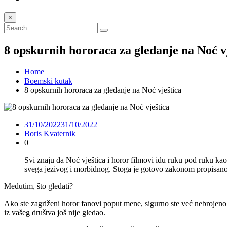
×
8 opskurnih hororaca za gledanje na Noć v
Home
Boemski kutak
8 opskurnih hororaca za gledanje na Noć vještica
31/10/2022
31/10/2022
Boris Kvaternik
0
Svi znaju da Noć vještica i horor filmovi idu ruku pod ruku ka
svega jezivog i morbidnog. Stoga je gotovo zakonom propisano 
Međutim, što gledati?
Ako ste zagriženi horor fanovi poput mene, sigurno ste već nebrojeno
iz vašeg društva još nije gledao.