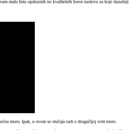
vam malu listu opskurnih no kvalitetnih horor naslova za koje današnji pr
oćnu moru. Ipak, u ovom se slučaju radi o drugačijoj vrsti more.