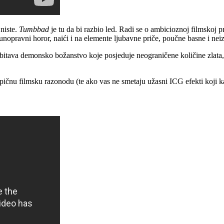
 niste.
Tumbbad
je tu da bi razbio led. Radi se o ambicioznoj filmsko
opravni horor, naići i na elemente ljubavne priče, poučne basne i nei
tava demonsko božanstvo koje posjeduje neograničene količine zlata, a
etipičnu filmsku razonodu (te ako vas ne smetaju užasni ICG efekti koji k