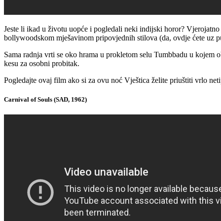
Jeste li ikad u životu uopće i pogledali neki indijski horor? Vjerojatno
bollywoodskom mješavinom pripovjednih stilova (da, ovdje ćete uz pun
Sama radnja vrti se oko hrama u prokletom selu Tumbbadu u kojem obi
kesu za osobni probitak.
Pogledajte ovaj film ako si za ovu noć Vještica želite priuštiti vrlo n
Carnival of Souls (SAD, 1962)