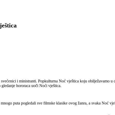
ještica
o svećenici i ministranti. Popkulturna Noć vještica koju obilježavamo 
gledanje hororaca uoči Noći vještica.
 mnogo puta pogledali sve filmske klasike ovog žanra, a svaka Noć vješt