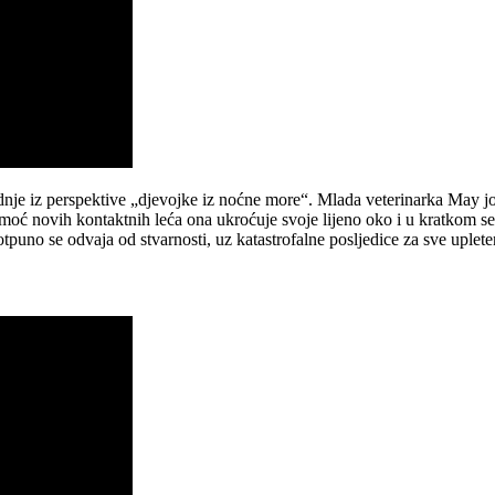
dnje iz perspektive „djevojke iz noćne more“. Mlada veterinarka May još
omoć novih kontaktnih leća ona ukroćuje svoje lijeno oko i u kratkom se
uno se odvaja od stvarnosti, uz katastrofalne posljedice za sve uplete