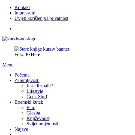
Kontakt
Impressum
Uvjeti korištenja i privatnost
Foto: PxHere
Menu
Početna
Zanimljivosti
Jeste li znali?!
Lifestyle
Geek Stuff
Boemski kutak
Film
Glazba
Književnost
Svijet umjetnosti
Najave