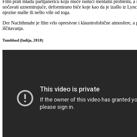
Film prati mladu partijanericu koju muče rastući mentalni problemi, 
uočavati uznemirujuće, deformirano biće koje kao da je izašlo iz Lynch
njezine mašte ili nešto više od toga.
Der Nachthmahr je film vrlo opresivne i klaustrofobične atmosfere, a 
iščitavanja.
Tumbbad (Indija, 2018)