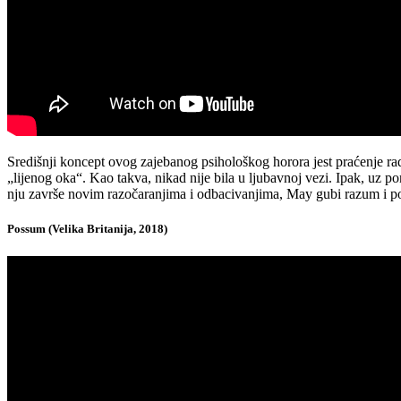
Središnji koncept ovog zajebanog psihološkog horora jest praćenje ra
„lijenog oka“. Kao takva, nikad nije bila u ljubavnoj vezi. Ipak, uz p
nju završe novim razočaranjima i odbacivanjima, May gubi razum i potp
Possum (Velika Britanija, 2018)