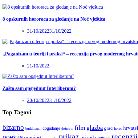
8 opskurnih hororaca za gledanje na Noć vještica
31/10/2022
31/10/2022
„Paganizam u teoriji i praksi“ – recenzija prvog modernog hrva
21/10/2022
Zašto sam opsjednut Interliberom?
20/10/2022
31/10/2022
Top Tagovi
bizarno
film
glazba
hrvats
grad
događanje
buddhizam
horor
dojmovi
recenzij
prikaz
poezija
povijest
priroda
putopis