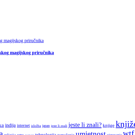
tskog magijskog priručnika
knjiž
jeste li znali?
ka
indija
knjige
internet
japan
jeste li znali
izložba
a
wtf
umjetnost
tehnologija
religija
tumačenje
retro
vjerovanja
roman