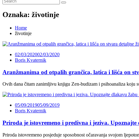
Oznaka:
životinje
Home
životinje
02/03/2020
02/03/2020
Boris Kvaternik
Aranžmanima od otpalih grančica, latica i lišća on stv
Ovih dana čitam zanimljivu knjigu Zen-budizam i psihoanaliza koju su 
05/09/2019
05/09/2019
Boris Kvaternik
Priroda je istovremeno i predivna i jeziva. Upoznajte
Priroda istovremeno posjeduje sposobnost očaravanja svojom ljepotom, 