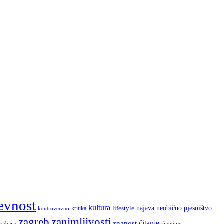
evnost
kultura
najava
lifestyle
neobično
pjesništvo
kritika
kontroverzno
zagreb
zanimljivosti
čitanje
znanost
zabava
životinje