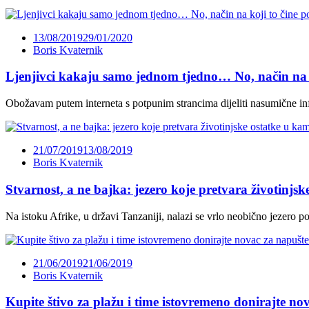
13/08/2019
29/01/2020
Boris Kvaternik
Ljenjivci kakaju samo jednom tjedno… No, način na ko
Obožavam putem interneta s potpunim strancima dijeliti nasumične info
21/07/2019
13/08/2019
Boris Kvaternik
Stvarnost, a ne bajka: jezero koje pretvara životinjs
Na istoku Afrike, u državi Tanzaniji, nalazi se vrlo neobično jezero p
21/06/2019
21/06/2019
Boris Kvaternik
Kupite štivo za plažu i time istovremeno donirajte nov