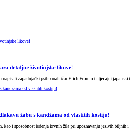
ara detaljne životinjske likove!
napisali zapadnjački psihoanalitičar Erich Fromm i utjecajni japanski t
 dlakavu žabu s kandžama od vlastitih kostiju!
kao i sposobnost leđenja krvnih žila pri upoznavanju jezivih biljnih i 