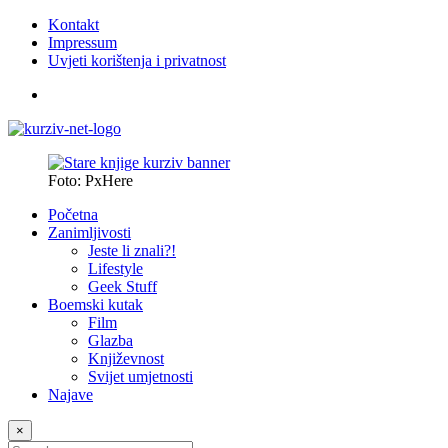
Kontakt
Impressum
Uvjeti korištenja i privatnost
Foto: PxHere
Početna
Zanimljivosti
Jeste li znali?!
Lifestyle
Geek Stuff
Boemski kutak
Film
Glazba
Književnost
Svijet umjetnosti
Najave
×