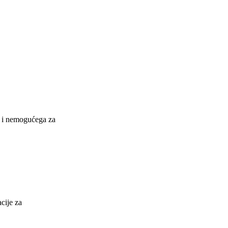
 i nemogućega za
cije za