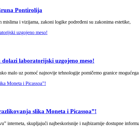
Bruna Pontirolija
m mislima i vizijama, zakoni logike podređeni su zakonima estetike,
u dolazi laboratorijski uzgojeno meso!
vako malo uz pomoć najnovije tehnologije pomičemo granice mogućega
azlikovanja slika Moneta i Picassoa”!
u” interneta, skupljajući najbeskorisnije i najbizarnije dostupne informa