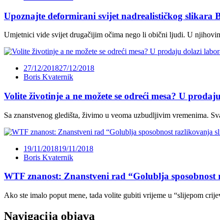
Upoznajte deformirani svijet nadrealističkog slikara 
Umjetnici vide svijet drugačijim očima nego li obični ljudi. U njihovi
27/12/2018
27/12/2018
Boris Kvaternik
Volite životinje a ne možete se odreći mesa? U prodaj
Sa znanstvenog gledišta, živimo u veoma uzbudljivim vremenima. S
19/11/2018
19/11/2018
Boris Kvaternik
WTF znanost: Znanstveni rad “Golublja sposobnost r
Ako ste imalo poput mene, tada volite gubiti vrijeme u “slijepom crijev
Navigacija objava