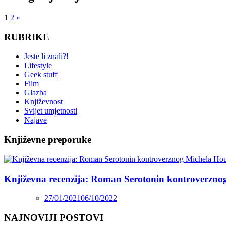
1
2
»
RUBRIKE
Jeste li znali?!
Lifestyle
Geek stuff
Film
Glazba
Književnost
Svijet umjetnosti
Najave
Književne preporuke
Književna recenzija: Roman Serotonin kontroverzno
27/01/2021
06/10/2022
NAJNOVIJI POSTOVI