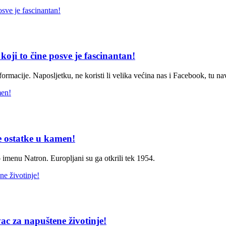
ji to čine posve je fascinantan!
rmacije. Naposljetku, ne koristi li velika većina nas i Facebook, tu n
ke ostatke u kamen!
o imenu Natron. Europljani su ga otkrili tek 1954.
ac za napuštene životinje!