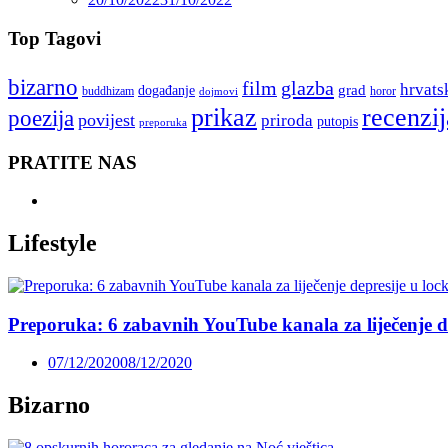
Top Tagovi
bizarno
film
glazba
hrvats
grad
događanje
buddhizam
horor
dojmovi
recenzij
prikaz
poezija
povijest
priroda
putopis
preporuka
PRATITE NAS
Lifestyle
Preporuka: 6 zabavnih YouTube kanala za liječenje 
07/12/2020
08/12/2020
Bizarno