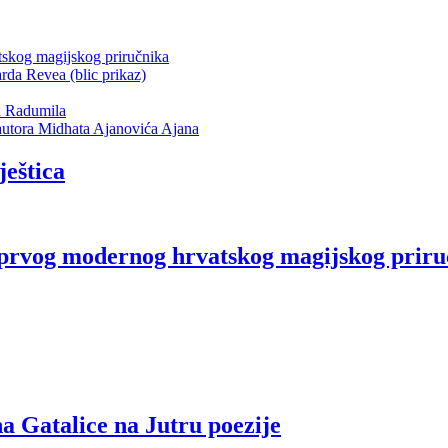
atskog magijskog priručnika
rda Revea (blic prikaz)
ka Radumila
autora Midhata Ajanovića Ajana
ještica
a prvog modernog hrvatskog magijskog prir
a Gatalice na Jutru poezije