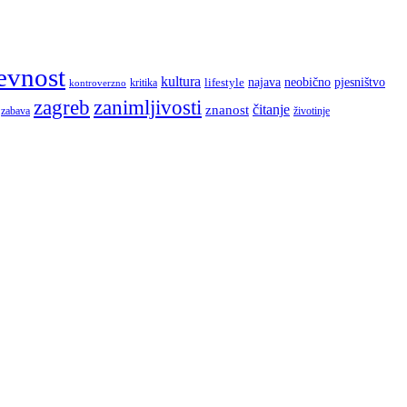
evnost
kultura
najava
lifestyle
neobično
pjesništvo
kritika
kontroverzno
zagreb
zanimljivosti
čitanje
znanost
zabava
životinje