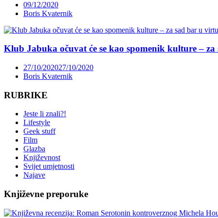
09/12/2020
Boris Kvaternik
Klub Jabuka očuvat će se kao spomenik kulture – za 
27/10/2020
27/10/2020
Boris Kvaternik
RUBRIKE
Jeste li znali?!
Lifestyle
Geek stuff
Film
Glazba
Književnost
Svijet umjetnosti
Najave
Književne preporuke