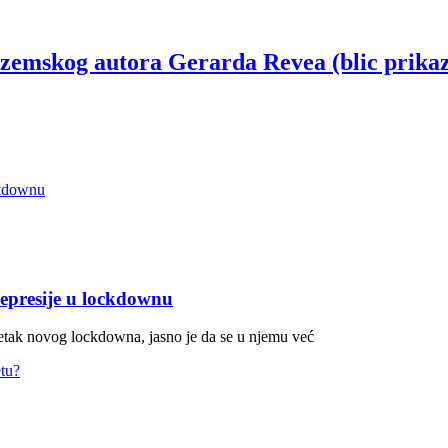
ozemskog autora Gerarda Revea (blic prika
depresije u lockdownu
očetak novog lockdowna, jasno je da se u njemu već