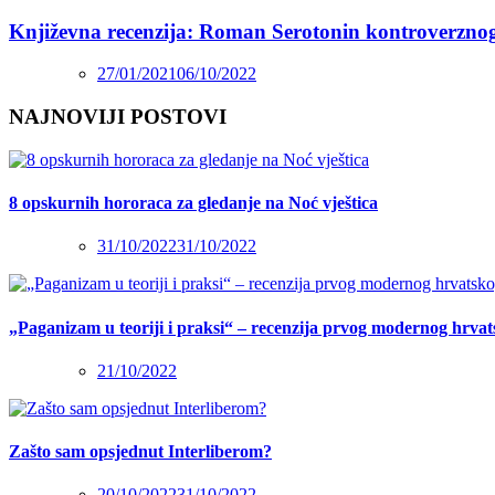
Književna recenzija: Roman Serotonin kontroverzno
27/01/2021
06/10/2022
NAJNOVIJI POSTOVI
8 opskurnih hororaca za gledanje na Noć vještica
31/10/2022
31/10/2022
„Paganizam u teoriji i praksi“ – recenzija prvog modernog hrva
21/10/2022
Zašto sam opsjednut Interliberom?
20/10/2022
31/10/2022