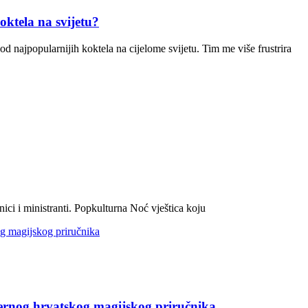
oktela na svijetu?
 najpopularnijih koktela na cijelome svijetu. Tim me više frustrira
ici i ministranti. Popkulturna Noć vještica koju
dernog hrvatskog magijskog priručnika