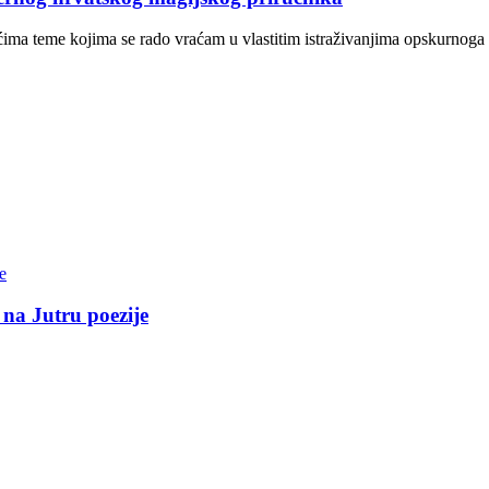
jećima teme kojima se rado vraćam u vlastitim istraživanjima opskurnoga
 na Jutru poezije