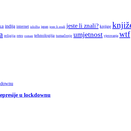
knjiž
jeste li znali?
ka
indija
knjige
internet
japan
jeste li znali
izložba
a
wtf
umjetnost
tehnologija
religija
tumačenje
retro
vjerovanja
roman
depresije u lockdownu