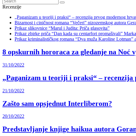
Recenzije
„Paganizam u teoriji i praksi“ – recenzija prvog modernog hrv
Bizarnost i ciničnost romana “Večeri” nizozemskog autora Gera
Prikaz slikovnice “Marul i Judita: Priča glasovita”
Prikaz zbirke priča “Dan kada su centarfori promašivali” Mar
Prikaz kriminalističkog romana “Dva muža Karoline Lotman” 
8 opskurnih hororaca za gledanje na Noć v
31/10/2022
„Paganizam u teoriji i praksi“ – recenzij
21/10/2022
Zašto sam opsjednut Interliberom?
20/10/2022
Predstavljanje knjige haikua autora Goran