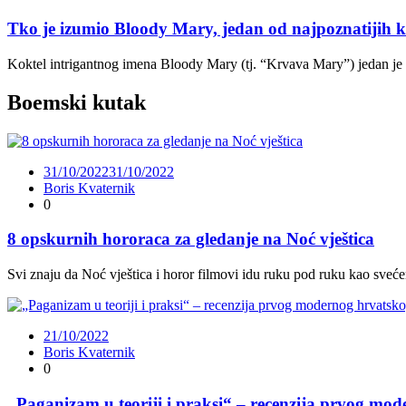
Tko je izumio Bloody Mary, jedan od najpoznatijih k
Koktel intrigantnog imena Bloody Mary (tj. “Krvava Mary”) jedan je od
Boemski kutak
31/10/2022
31/10/2022
Boris Kvaternik
0
8 opskurnih hororaca za gledanje na Noć vještica
Svi znaju da Noć vještica i horor filmovi idu ruku pod ruku kao svećen
21/10/2022
Boris Kvaternik
0
„Paganizam u teoriji i praksi“ – recenzija prvog mo