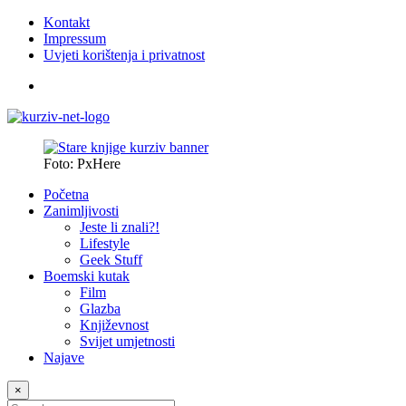
Kontakt
Impressum
Uvjeti korištenja i privatnost
Foto: PxHere
Početna
Zanimljivosti
Jeste li znali?!
Lifestyle
Geek Stuff
Boemski kutak
Film
Glazba
Književnost
Svijet umjetnosti
Najave
×