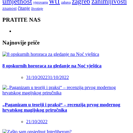
wtf
umjetnost
zagreb
zanimljivosti
vjerovanja
zabava
čitanje
znanost
životinje
PRATITE NAS
Najnovije priče
8 opskurnih hororaca za gledanje na Noć vještica
31/10/2022
31/10/2022
„Paganizam u teoriji i praksi“ – recenzija prvog modernog
hrvatskog magijskog priručnika
21/10/2022