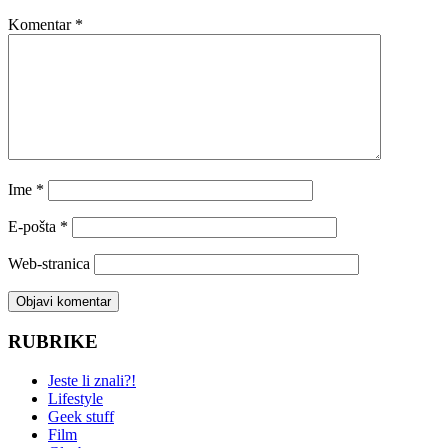
Komentar
*
Ime
*
E-pošta
*
Web-stranica
RUBRIKE
Jeste li znali?!
Lifestyle
Geek stuff
Film