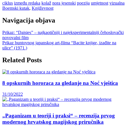
ciklus
između redaka
kolaž
nora jesenski
poezija
umjetnost
vizualna
Boemski kutak
,
Književnost
Navigacija objava
Prikaz: “Daisies” – najkaotičniji i najeksperimentalniji čehoslovački
novovalni film
Prikaz buntovnog japanskog art-filma “Bacite knjige, izađite na
ulice” (1971.)
Related Posts
8 opskurnih hororaca za gledanje na Noć vještica
31/10/2022
„Paganizam u teoriji i praksi“ – recenzija prvog
modernog hrvatskog magijskog priručnika