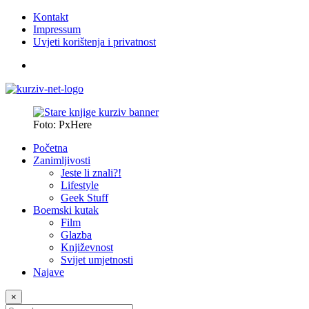
Kontakt
Impressum
Uvjeti korištenja i privatnost
Foto: PxHere
Početna
Zanimljivosti
Jeste li znali?!
Lifestyle
Geek Stuff
Boemski kutak
Film
Glazba
Književnost
Svijet umjetnosti
Najave
×