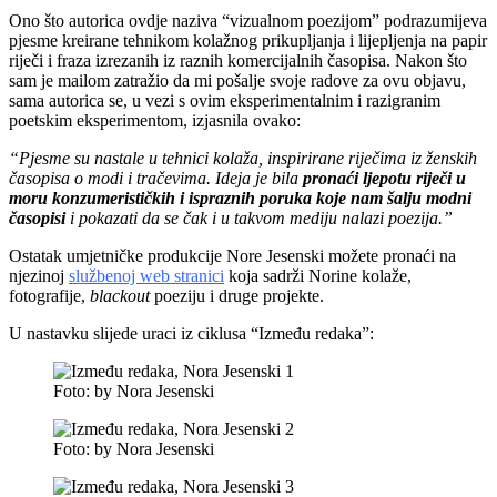
Ono što autorica ovdje naziva “vizualnom poezijom” podrazumijeva
pjesme kreirane tehnikom kolažnog prikupljanja i lijepljenja na papir
riječi i fraza izrezanih iz raznih komercijalnih časopisa. Nakon što
sam je mailom zatražio da mi pošalje svoje radove za ovu objavu,
sama autorica se, u vezi s ovim eksperimentalnim i razigranim
poetskim eksperimentom, izjasnila ovako:
“Pjesme su nastale u tehnici kolaža, inspirirane riječima iz ženskih
časopisa o modi i tračevima. Ideja je bila
pronaći ljepotu riječi u
moru konzumerističkih i ispraznih poruka
koje nam šalju modni
časopisi
i pokazati da se čak i u takvom mediju nalazi poezija.”
Ostatak umjetničke produkcije Nore Jesenski možete pronaći na
njezinoj
službenoj web stranici
koja sadrži Norine kolaže,
fotografije,
blackout
poeziju i druge projekte.
U nastavku slijede uraci iz ciklusa “Između redaka”:
Foto: by Nora Jesenski
Foto: by Nora Jesenski