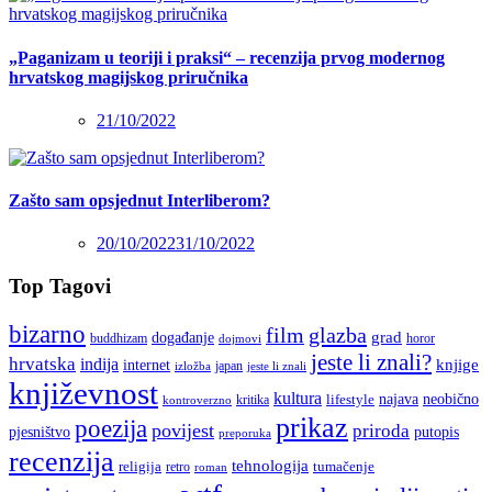
„Paganizam u teoriji i praksi“ – recenzija prvog modernog
hrvatskog magijskog priručnika
21/10/2022
Zašto sam opsjednut Interliberom?
20/10/2022
31/10/2022
Top Tagovi
bizarno
film
glazba
grad
događanje
buddhizam
horor
dojmovi
jeste li znali?
hrvatska
indija
knjige
internet
japan
jeste li znali
izložba
književnost
kultura
najava
lifestyle
neobično
kritika
kontroverzno
prikaz
poezija
povijest
priroda
putopis
pjesništvo
preporuka
recenzija
tehnologija
religija
tumačenje
retro
roman