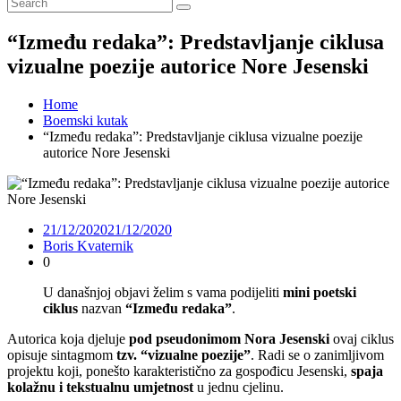
“Između redaka”: Predstavljanje ciklusa
vizualne poezije autorice Nore Jesenski
Home
Boemski kutak
“Između redaka”: Predstavljanje ciklusa vizualne poezije
autorice Nore Jesenski
21/12/2020
21/12/2020
Boris Kvaternik
0
U današnjoj objavi želim s vama podijeliti
mini poetski
ciklus
nazvan
“Između redaka”
.
Autorica koja djeluje
pod pseudonimom Nora Jesenski
ovaj ciklus
opisuje sintagmom
tzv. “vizualne poezije”
. Radi se o zanimljivom
projektu koji, ponešto karakteristično za gospođicu Jesenski,
spaja
kolažnu i tekstualnu umjetnost
u jednu cjelinu.