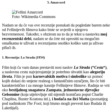
5. Amarcord
Foto: Wikimedia Commons
Nadam se da će vas ove recenzije ponukati da pogledate barem neke
od Fellinijevih filmova kako biste se uvjerili u njegovu
bezvremenost. Također, s obzirom na to da je tekst u nastavku
moj
recenzentski debi
, nadam se da ćete mi oprostiti na mogućim
omaškama te uživati u recenzijama onoliko koliko sam ja uživao
pišući ih.
1. Recenzija: La Strada (1954)
Film koji ću vam danas prestaviti nosi naslov
La Strada
(“
Cesta
“)
,
a naslovnu cestu najvjerojatnije je potrebno shvatiti kao
alegoriju
života
. Film je pun
karnevalskih motiva i simbolike
uz pomoć
kojih dolazi do smjene realnog s fantastičnim ozračjem, što će biti
karakteristično i za mnoge kasnije Fellinijeve filmove. Radnja se vrti
oko
bestijalnog snagatora Zampata
,
jednostavne djevojke
Gelsomine
(koja utjelovljuje stil nijemih komičara poput Charlie
Chaplina, Buster Keatona itd.),
i hodača na žici Matta
(poznatijeg
pod nadimkom
The Fool
, koji bismo mogli prevesti kao Budala ili
Lakrdijaš).