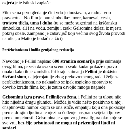
osjećaje
te istinski zaplače.
Film se na prvo gledanje čini vrlo jednostavan, a radnja vrlo
pravocrtna. No film je pun simbolike: more, karneval, cesta,
trojstvo tijela, uma i duha
(tu se može sugerirati na kršćansku
simboliku, ali i na vodu, zemlju i zrak: Gelsomina dolazi iz mjesta
pokraj obale, Zampano je zabavljač koji većinu svog života provodi
na ulici, a Matto je hodač na žici).
Perfekcionizam i ludilo genijalnog redatelja
Navodno je Fellini napisao
600 stranica scenarija
prije snimanja
ovog filma, pazeći da svaku scenu i svaki kadar prikaže upravo
onako kako ih je zamislio. Pri kraju snimanja
Fellini je doživio
živčani slom
, najvjerojatnije zbog prekovremenog rada i želje za
perfekcionizmom, no naknadno se ipak uspješno oporavio te
dovršio izradu filma koji je zatim osvojio mnoge nagrade.
Gelsominu igra prava Fellinijeva žena
, i Fellini za tu ulogu nije
htio nijednu drugu glumicu. Možda je vidio nešto pozitivno u njoj,
chaplinovski humor kojim se ona ističe, empatiju koju ona pokazuje
prema drugim ljudima te njezino čuđenje naspram svijeta i ljubav
prema umjetnosti. Gelsomina je zapravo glavna figura oko koje se
sve vrti,
bez čije prisutnosti ne mogu ni prizemljeni ljudi ni
sanjari
.