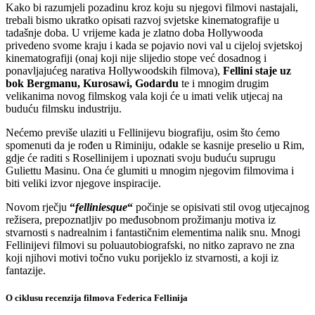
Kako bi razumjeli pozadinu kroz koju su njegovi filmovi nastajali,
trebali bismo ukratko opisati razvoj svjetske kinematografije u
tadašnje doba. U vrijeme kada je zlatno doba Hollywooda
privedeno svome kraju i kada se pojavio novi val u cijeloj svjetskoj
kinematografiji (onaj koji nije slijedio stope već dosadnog i
ponavljajućeg narativa Hollywoodskih filmova),
Fellini staje uz
bok Bergmanu, Kurosawi, Godardu
te i mnogim drugim
velikanima novog filmskog vala koji će u imati velik utjecaj na
buduću filmsku industriju.
Nećemo previše ulaziti u Fellinijevu biografiju, osim što ćemo
spomenuti da je rođen u Riminiju, odakle se kasnije preselio u Rim,
gdje će raditi s Rosellinijem i upoznati svoju buduću suprugu
Guliettu Masinu. Ona će glumiti u mnogim njegovim filmovima i
biti veliki izvor njegove inspiracije.
Novom rječju
“
felliniesque
“
počinje se opisivati stil ovog utjecajnog
režisera, prepoznatljiv po međusobnom prožimanju motiva iz
stvarnosti s nadrealnim i fantastičnim elementima nalik snu. Mnogi
Fellinijevi filmovi su poluautobiografski, no nitko zapravo ne zna
koji njihovi motivi točno vuku porijeklo iz stvarnosti, a koji iz
fantazije.
O ciklusu recenzija filmova Federica Fellinija