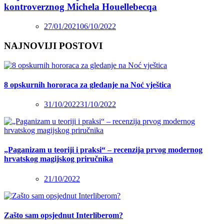
kontroverznog Michela Houellebecqa
27/01/2021
06/10/2022
NAJNOVIJI POSTOVI
8 opskurnih hororaca za gledanje na Noć vještica
31/10/2022
31/10/2022
„Paganizam u teoriji i praksi“ – recenzija prvog modernog
hrvatskog magijskog priručnika
21/10/2022
Zašto sam opsjednut Interliberom?