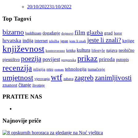
20/10/2022
31/10/2022
Top Tagovi
bizarno
film
glazba
grad
događanje
buddhizam
horor
dojmovi
jeste li znali?
hrvatska
indija
knjige
internet
japan
jeste li znali
izložba
književnost
kultura
najava
lifestyle
neobično
kritika
kontroverzno
prikaz
poezija
povijest
priroda
putopis
pjesništvo
preporuka
recenzija
tehnologija
religija
tumačenje
retro
roman
wtf
umjetnost
zagreb
zanimljivosti
vjerovanja
zabava
čitanje
znanost
životinje
PRATITE NAS
Najnovije priče