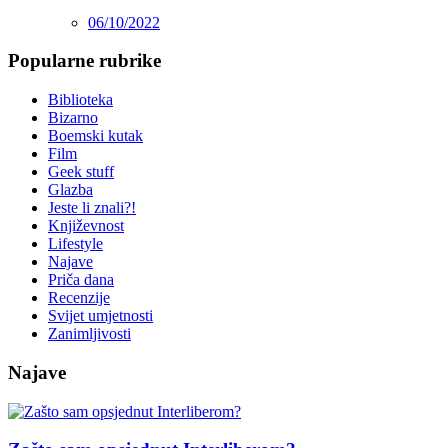
06/10/2022
Popularne rubrike
Biblioteka
Bizarno
Boemski kutak
Film
Geek stuff
Glazba
Jeste li znali?!
Književnost
Lifestyle
Najave
Priča dana
Recenzije
Svijet umjetnosti
Zanimljivosti
Najave