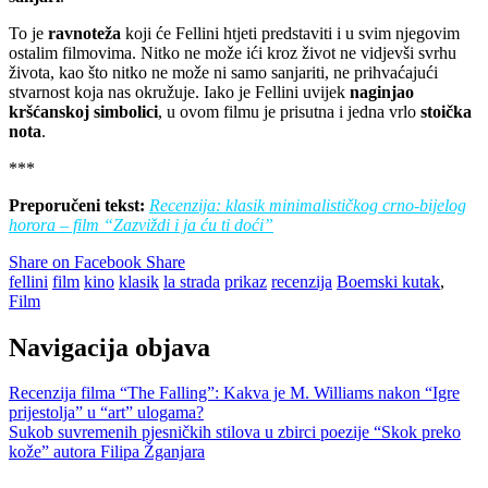
To je
ravnoteža
koji će Fellini htjeti predstaviti i u svim njegovim
ostalim filmovima. Nitko ne može ići kroz život ne vidjevši svrhu
života, kao što nitko ne može ni samo sanjariti, ne prihvaćajući
stvarnost koja nas okružuje. Iako je Fellini uvijek
naginjao
kršćanskoj simbolici
, u ovom filmu je prisutna i jedna vrlo
stoička
nota
.
***
Preporučeni tekst:
Recenzija: klasik minimalističkog crno-bijelog
horora – film “Zazviždi i ja ću ti doći”
Share on Facebook
Share
fellini
film
kino
klasik
la strada
prikaz
recenzija
Boemski kutak
,
Film
Navigacija objava
Recenzija filma “The Falling”: Kakva je M. Williams nakon “Igre
prijestolja” u “art” ulogama?
Sukob suvremenih pjesničkih stilova u zbirci poezije “Skok preko
kože” autora Filipa Žganjara