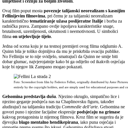
umjetnost i čežnju za boljim životom
.
Ovaj film poput mosta
povezuje talijanski neorealizam s kasnijim
Fellinijevim filmovima
, pri čemu je za talijanski neorealizam
karakteristično
tematiziranje užasa poslijeratne Italije
i borba za
radnička prava. Zampano ovdje ispoljava karakteristike snage,
brutalnosti, uzemljenosti, okrutnosti i neemotivnosti. U simbolici
filma
on utjelovljuje tijelo
.
Jedna od scena koju je na testnoj premijeri ovog filma odglumio A.
Quinn bila je toliko dojmljiva da mu je priskrbila ovaciju publike.
No Felliniju se to nije svidjelo, smatrajući da Quinn ne smije biti
dobar glumac, najvjerojatnije kako bi ga odijelio od ikakvih osjećaja
koje bi njegov lik Zampano mogao pokazati.
Foto: Screenshot from film by Federico Fellini, originally distributed by Astor Pictu
entirely by the copyright holders, and are simply used for educational purposes and
Gelsomina predstavlja dušu
. Njezino okruglo, simpatično lice i
njezino geganje podsjeća nas na Chaplinovsku figuru, također
aludirajući na talijansku tradiciju
Commedie dell’arte
. Gelsomina ne
govori puno i njezine facijalne ekspresije
podsjećaju na grimase
kakvog protagonista iz nijemog filmova. Kroz film se sugerira da je
djevojka
blago mentalno hendikepirana
, iako puna osjećaja i
simpatije prema svemu što iskusi. Gelsomina doživljava stvari