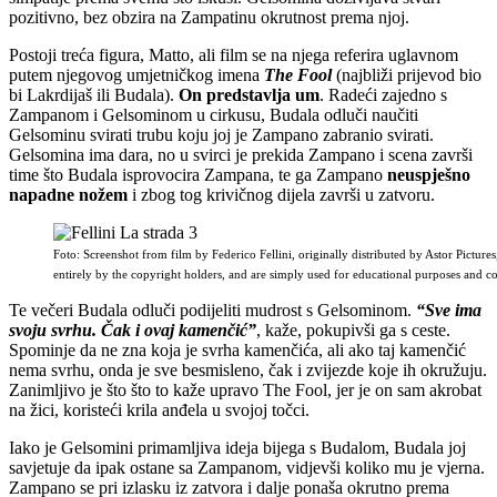
pozitivno, bez obzira na Zampatinu okrutnost prema njoj.
Postoji treća figura, Matto, ali film se na njega referira uglavnom
putem njegovog umjetničkog imena
The Fool
(najbliži prijevod bio
bi Lakrdijaš ili Budala).
On predstavlja um
. Radeći zajedno s
Zampanom i Gelsominom u cirkusu, Budala odluči naučiti
Gelsominu svirati trubu koju joj je Zampano zabranio svirati.
Gelsomina ima dara, no u svirci je prekida Zampano i scena završi
time što Budala isprovocira Zampana, te ga Zampano
neuspješno
napadne nožem
i zbog tog krivičnog dijela završi u zatvoru.
Foto: Screenshot from film by Federico Fellini, originally distributed by Astor Pictu
entirely by the copyright holders, and are simply used for educational purposes and
Te večeri Budala odluči podijeliti mudrost s Gelsominom.
“Sve ima
svoju svrhu. Čak i ovaj kamenčić”
, kaže, pokupivši ga s ceste.
Spominje da ne zna koja je svrha kamenčića, ali ako taj kamenčić
nema svrhu, onda je sve besmisleno, čak i zvijezde koje ih okružuju.
Zanimljivo je što što to kaže upravo The Fool, jer je on sam akrobat
na žici, koristeći krila anđela u svojoj točci.
Iako je Gelsomini primamljiva ideja bijega s Budalom, Budala joj
savjetuje da ipak ostane sa Zampanom, vidjevši koliko mu je vjerna.
Zampano se pri izlasku iz zatvora i dalje ponaša okrutno prema