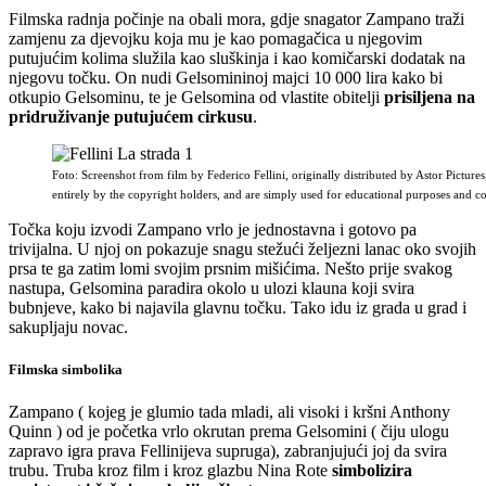
Filmska radnja počinje na obali mora, gdje snagator Zampano traži
zamjenu za djevojku koja mu je kao pomagačica u njegovim
putujućim kolima služila kao sluškinja i kao komičarski dodatak na
njegovu točku. On nudi Gelsomininoj majci 10 000 lira kako bi
otkupio Gelsominu, te je Gelsomina od vlastite obitelji
prisiljena na
pridruživanje putujućem cirkusu
.
Foto: Screenshot from film by Federico Fellini, originally distributed by Astor Pictu
entirely by the copyright holders, and are simply used for educational purposes and
Točka koju izvodi Zampano vrlo je jednostavna i gotovo pa
trivijalna. U njoj on pokazuje snagu stežući željezni lanac oko svojih
prsa te ga zatim lomi svojim prsnim mišićima. Nešto prije svakog
nastupa, Gelsomina paradira okolo u ulozi klauna koji svira
bubnjeve, kako bi najavila glavnu točku. Tako idu iz grada u grad i
sakupljaju novac.
Filmska simbolika
Zampano ( kojeg je glumio tada mladi, ali visoki i kršni Anthony
Quinn ) od je početka vrlo okrutan prema Gelsomini ( čiju ulogu
zapravo igra prava Fellinijeva supruga), zabranjujući joj da svira
trubu. Truba kroz film i kroz glazbu Nina Rote
simbolizira