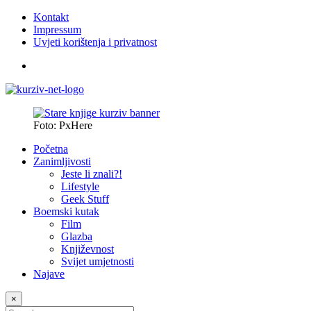
Kontakt
Impressum
Uvjeti korištenja i privatnost
Foto: PxHere
Početna
Zanimljivosti
Jeste li znali?!
Lifestyle
Geek Stuff
Boemski kutak
Film
Glazba
Književnost
Svijet umjetnosti
Najave
×