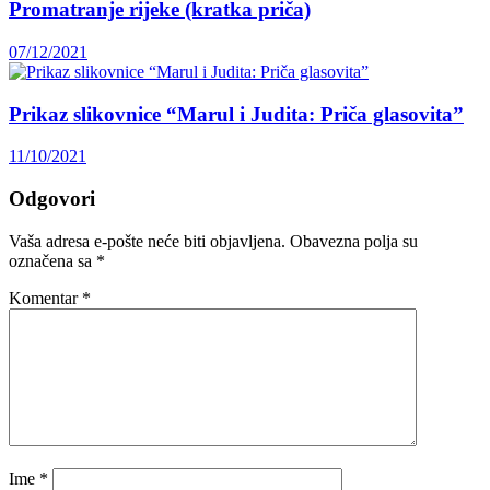
Promatranje rijeke (kratka priča)
07/12/2021
Prikaz slikovnice “Marul i Judita: Priča glasovita”
11/10/2021
Odgovori
Vaša adresa e-pošte neće biti objavljena.
Obavezna polja su
označena sa
*
Komentar
*
Ime
*