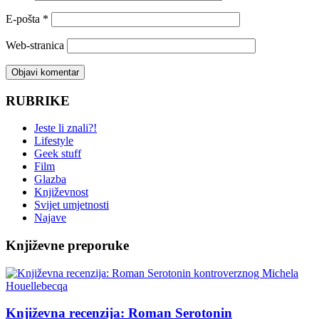
E-pošta
*
Web-stranica
RUBRIKE
Jeste li znali?!
Lifestyle
Geek stuff
Film
Glazba
Književnost
Svijet umjetnosti
Najave
Književne preporuke
Književna recenzija: Roman Serotonin