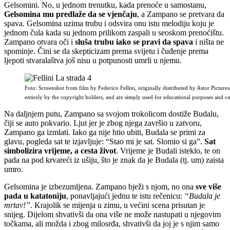
Gelsomini. No, u jednom trenutku, kada prenoće u samostanu,
Gelsomina mu predlaže da se vjenčaju
, a Zampano se pretvara da
spava. Gelsomina uzima trubu i odsvira onu istu melodiju koju je
jednom čula kada su jednom prilikom zaspali u seoskom prenoćištu.
Zampano otvara oči i
sluša trubu iako se pravi da spava
i ništa ne
spominje. Čini se da skepticizam prema svijetu i čuđenje prema
ljepoti stvaralaštva još nisu u potpunosti umrli u njemu.
Foto: Screenshot from film by Federico Fellini, originally distributed by Astor Pictu
entirely by the copyright holders, and are simply used for educational purposes and
Na daljnjem putu, Zampano sa svojom trokolicom dostiže Budalu,
čiji se auto pokvario. Ljut jer je zbog njega završio u zatvoru,
Zampano ga izmlati. Iako ga nije htio ubiti, Budala se primi za
glavu, pogleda sat te izjavljuje: “Stao mi je sat. Slomio si ga”.
Sat
simbolizira vrijeme, a cesta život
. Vrijeme je Budali isteklo, te on
pada na pod krvareći iz ušiju, što je znak da je Budala (tj. um) zaista
umro.
Gelsomina je izbezumljena. Zampano bježi s njom, no ona
sve više
pada u katatoniju
, ponavljajući jednu te istu rečenicu:
“Budala je
mrtav!”
. Krajolik se mijenja u zimu, u većini scena prisutan je
snijeg. Dijelom shvativši da ona više ne može nastupati u njegovim
točkama, ali možda i zbog milosrđa, shvativši da joj je s njim samo