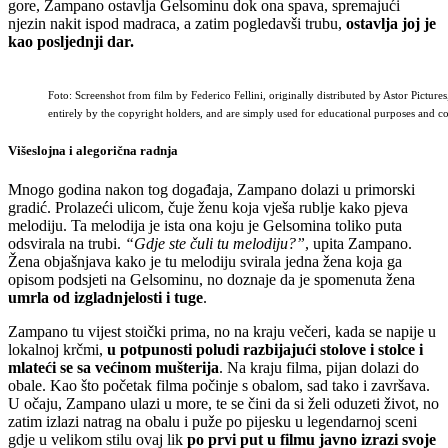
gore, Zampano ostavlja Gelsominu dok ona spava, spremajući
njezin nakit ispod madraca, a zatim pogledavši trubu,
ostavlja joj je
kao posljednji dar.
Foto: Screenshot from film by Federico Fellini, originally distributed by Astor Pictu
entirely by the copyright holders, and are simply used for educational purposes and
Višeslojna i alegorična radnja
Mnogo godina nakon tog događaja, Zampano dolazi u primorski
gradić. Prolazeći ulicom, čuje ženu koja vješa rublje kako pjeva
melodiju. Ta melodija je ista ona koju je Gelsomina toliko puta
odsvirala na trubi.
“Gdje ste čuli tu melodiju?”
, upita Zampano.
Žena objašnjava kako je tu melodiju svirala jedna žena koja ga
opisom podsjeti na Gelsominu, no doznaje da je spomenuta žena
umrla od izgladnjelosti i tuge
.
Zampano tu vijest stoički prima, no na kraju večeri, kada se napije u
lokalnoj krčmi,
u potpunosti poludi razbijajući stolove i stolce i
mlateći se sa većinom mušterija
. Na kraju filma, pijan dolazi do
obale. Kao što početak filma počinje s obalom, sad tako i završava.
U očaju, Zampano ulazi u more, te se čini da si želi oduzeti život, no
zatim izlazi natrag na obalu i puže po pijesku u legendarnoj sceni
gdje u velikom stilu ovaj lik
po prvi put u filmu javno izrazi svoje