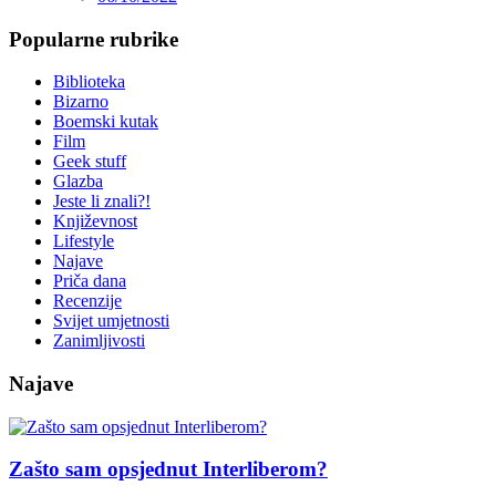
Popularne rubrike
Biblioteka
Bizarno
Boemski kutak
Film
Geek stuff
Glazba
Jeste li znali?!
Književnost
Lifestyle
Najave
Priča dana
Recenzije
Svijet umjetnosti
Zanimljivosti
Najave
Zašto sam opsjednut Interliberom?