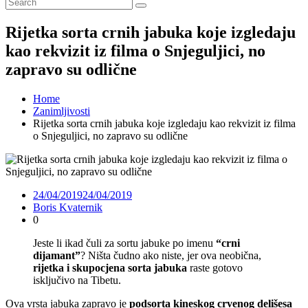
Rijetka sorta crnih jabuka koje izgledaju
kao rekvizit iz filma o Snjeguljici, no
zapravo su odlične
Home
Zanimljivosti
Rijetka sorta crnih jabuka koje izgledaju kao rekvizit iz filma
o Snjeguljici, no zapravo su odlične
24/04/2019
24/04/2019
Boris Kvaternik
0
Jeste li ikad čuli za sortu jabuke po imenu
“crni
dijamant”
? Ništa čudno ako niste, jer ova neobična,
rijetka i skupocjena sorta jabuka
raste gotovo
isključivo na Tibetu.
Ova vrsta jabuka zapravo je
podsorta kineskog crvenog delišesa