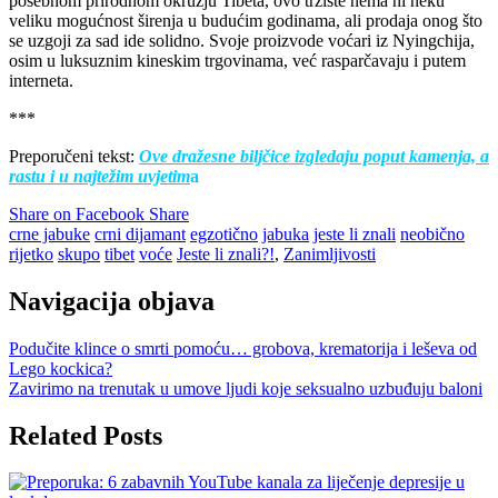
posebnom prirodnom okružju Tibeta, ovo tržište nema ni neku
veliku mogućnost širenja u budućim godinama, ali prodaja onog što
se uzgoji za sad ide solidno. Svoje proizvode voćari iz Nyingchija,
osim u luksuznim kineskim trgovinama, već rasparčavaju i putem
interneta.
***
Preporučeni tekst:
Ove dražesne biljčice izgledaju poput kamenja, a
rastu i u najtežim uvjetim
a
Share on Facebook
Share
crne jabuke
crni dijamant
egzotično
jabuka
jeste li znali
neobično
rijetko
skupo
tibet
voće
Jeste li znali?!
,
Zanimljivosti
Navigacija objava
Podučite klince o smrti pomoću… grobova, krematorija i leševa od
Lego kockica?
Zavirimo na trenutak u umove ljudi koje seksualno uzbuđuju baloni
Related Posts