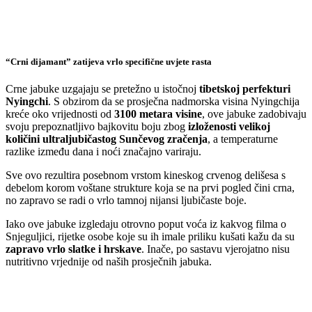
“Crni dijamant” zatijeva vrlo specifične uvjete rasta
Crne jabuke uzgajaju se pretežno u istočnoj
tibetskoj perfekturi
Nyingchi
. S obzirom da se prosječna nadmorska visina Nyingchija
kreće oko vrijednosti od
3100 metara visine
, ove jabuke zadobivaju
svoju prepoznatljivo bajkovitu boju zbog
izloženosti velikoj
količini ultraljubičastog Sunčevog zračenja
, a temperaturne
razlike između dana i noći značajno variraju.
Sve ovo rezultira posebnom vrstom kineskog crvenog delišesa s
debelom korom voštane strukture koja se na prvi pogled čini crna,
no zapravo se radi o vrlo tamnoj nijansi ljubičaste boje.
Iako ove jabuke izgledaju otrovno poput voća iz kakvog filma o
Snjeguljici, rijetke osobe koje su ih imale priliku kušati kažu da su
zapravo vrlo slatke i hrskave
. Inače, po sastavu vjerojatno nisu
nutritivno vrjednije od naših prosječnih jabuka.