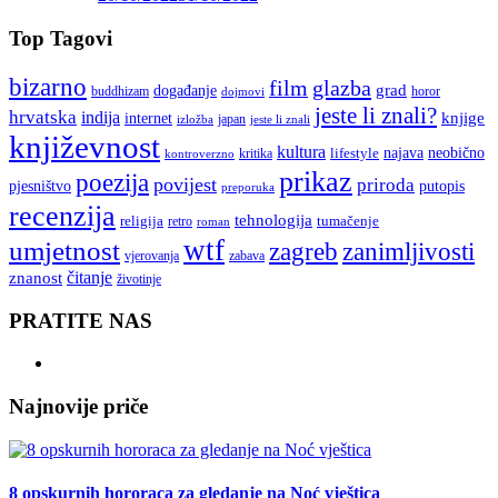
Top Tagovi
bizarno
film
glazba
grad
događanje
buddhizam
horor
dojmovi
jeste li znali?
hrvatska
indija
knjige
internet
japan
jeste li znali
izložba
književnost
kultura
najava
lifestyle
neobično
kritika
kontroverzno
prikaz
poezija
povijest
priroda
putopis
pjesništvo
preporuka
recenzija
tehnologija
religija
tumačenje
retro
roman
wtf
umjetnost
zagreb
zanimljivosti
vjerovanja
zabava
čitanje
znanost
životinje
PRATITE NAS
Najnovije priče
8 opskurnih hororaca za gledanje na Noć vještica