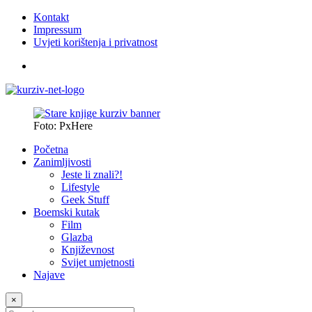
Kontakt
Impressum
Uvjeti korištenja i privatnost
Foto: PxHere
Početna
Zanimljivosti
Jeste li znali?!
Lifestyle
Geek Stuff
Boemski kutak
Film
Glazba
Književnost
Svijet umjetnosti
Najave
×