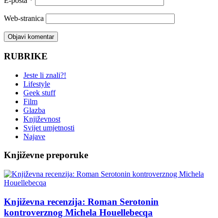
E-pošta
*
Web-stranica
RUBRIKE
Jeste li znali?!
Lifestyle
Geek stuff
Film
Glazba
Književnost
Svijet umjetnosti
Najave
Književne preporuke
Književna recenzija: Roman Serotonin
kontroverznog Michela Houellebecqa