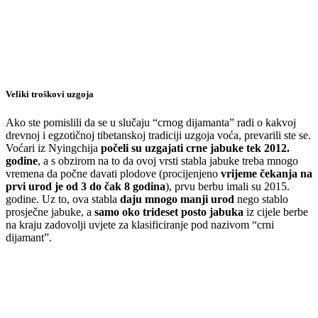
Veliki troškovi uzgoja
Ako ste pomislili da se u slučaju “crnog dijamanta” radi o kakvoj
drevnoj i egzotičnoj tibetanskoj tradiciji uzgoja voća, prevarili ste se.
Voćari iz Nyingchija
počeli su uzgajati crne jabuke tek 2012.
godine
, a s obzirom na to da ovoj vrsti stabla jabuke treba mnogo
vremena da počne davati plodove (procijenjeno
vrijeme čekanja na
prvi urod je od 3 do čak 8 godina
), prvu berbu imali su 2015.
godine. Uz to, ova stabla
daju mnogo manji urod
nego stablo
prosječne jabuke, a
samo oko trideset posto jabuka
iz cijele berbe
na kraju zadovolji uvjete za klasificiranje pod nazivom “crni
dijamant”.