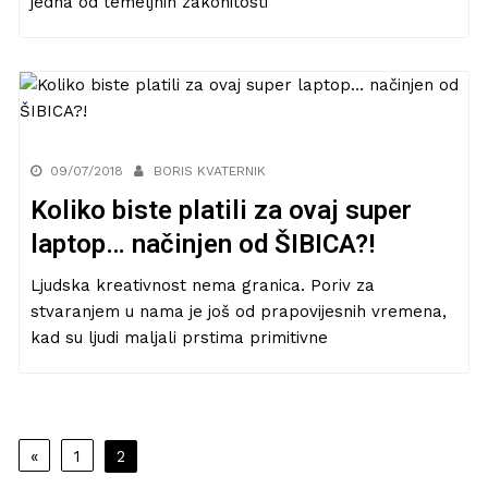
jedna od temeljnih zakonitosti
09/07/2018
BORIS KVATERNIK
Koliko biste platili za ovaj super
laptop… načinjen od ŠIBICA?!
Ljudska kreativnost nema granica. Poriv za
stvaranjem u nama je još od prapovijesnih vremena,
kad su ljudi maljali prstima primitivne
Navigacija
«
1
2
objava