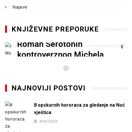
Najave
KNJIŽEVNE PREPORUKE
Književna recenzija:
Roman Serotonin
kontroverznog Michela
Houellebecqa
27/01/2021
NAJNOVIJI POSTOVI
8 opskurnih hororaca za gledanje na Noć
vještica
31/10/2022