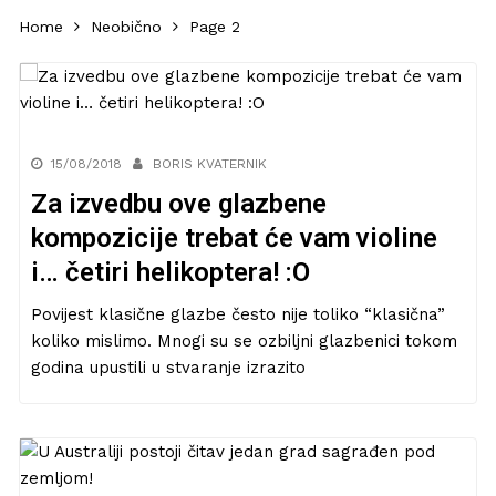
Home
Neobično
Page 2
15/08/2018
BORIS KVATERNIK
Za izvedbu ove glazbene
kompozicije trebat će vam violine
i… četiri helikoptera! :O
Povijest klasične glazbe često nije toliko “klasična”
koliko mislimo. Mnogi su se ozbiljni glazbenici tokom
godina upustili u stvaranje izrazito