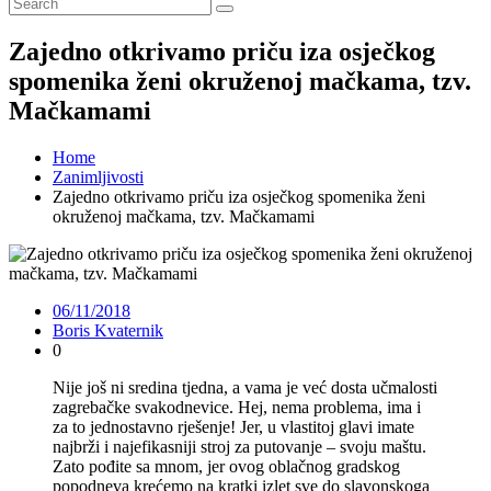
Zajedno otkrivamo priču iza osječkog
spomenika ženi okruženoj mačkama, tzv.
Mačkamami
Home
Zanimljivosti
Zajedno otkrivamo priču iza osječkog spomenika ženi
okruženoj mačkama, tzv. Mačkamami
06/11/2018
Boris Kvaternik
0
Nije još ni sredina tjedna, a vama je već dosta učmalosti
zagrebačke svakodnevice. Hej, nema problema, ima i
za to jednostavno rješenje! Jer, u vlastitoj glavi imate
najbrži i najefikasniji stroj za putovanje – svoju maštu.
Zato pođite sa mnom, jer ovog oblačnog gradskog
popodneva krećemo na kratki izlet sve do slavonskoga