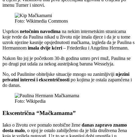
imenu Turner i sinovi.
Foto: Wikimedia Commons
Usprkos
netočnim navodima
na nekim internetskim stranicama
koje tvrde da Paulina nikad u životu nije imala djece i da je u tome
uzrok njezine kasnije opsjednutosti mačkama, izgleda da je Paulina s
Hermannom
imala dvije kćeri
– Friederiku i Angelinu Hermann.
Nakon što joj je početkom 30-ih godina umro prvi muž, Paulina se
po drugi put udala za nekog austrijskog baruna Wesselyja.
No, od Paulinine obiteljske situacije mnogo su zanimljiviji
njezini
privatni interesi i ekscentričnosti
po kojima je ostala zapamćena i
do danas.
Foto: Wikipedia
Ekscentrična “Mačkamama”
Iako o životu ove pomalo neobične žene
danas zapravo znamo
dosta malo
, o njoj je ostalo zabilježeno da je bila društvena žena
koja je voljela putovati. Uz to se u kasnijoj dobi upustila i u