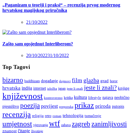
„Paganizam u teoriji i praksi“ – recenzija prvog modernog
hrvatskog magijskog priručnika
21/10/2022
Zašto sam opsjednut Interliberom?
20/10/2022
31/10/2022
Top Tagovi
bizarno
film
glazba
grad
događanje
buddhizam
horor
dojmovi
jeste li znali?
hrvatska
indija
knjige
internet
japan
jeste li znali
izložba
književnost
kultura
najava
lifestyle
neobično
kritika
kontroverzno
prikaz
poezija
povijest
priroda
putopis
pjesništvo
preporuka
recenzija
tehnologija
religija
tumačenje
retro
roman
wtf
umjetnost
zagreb
zanimljivosti
vjerovanja
zabava
čitanje
znanost
životinje