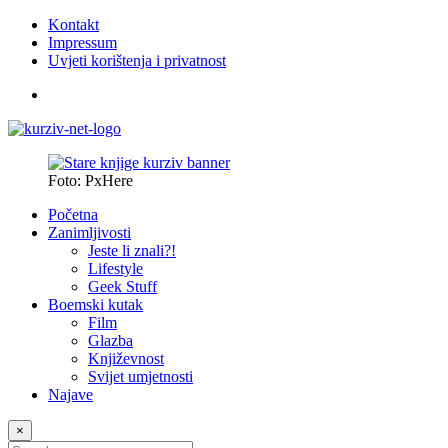
Kontakt
Impressum
Uvjeti korištenja i privatnost
Foto: PxHere
Početna
Zanimljivosti
Jeste li znali?!
Lifestyle
Geek Stuff
Boemski kutak
Film
Glazba
Književnost
Svijet umjetnosti
Najave
×