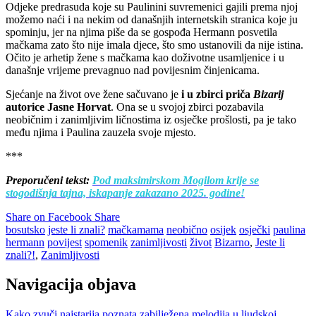
Odjeke predrasuda koje su Paulinini suvremenici gajili prema njoj
možemo naći i na nekim od današnjih internetskih stranica koje ju
spominju, jer na njima piše da se gospođa Hermann posvetila
mačkama zato što nije imala djece, što smo ustanovili da nije istina.
Očito je arhetip žene s mačkama kao doživotne usamljenice i u
današnje vrijeme prevagnuo nad povijesnim činjenicama.
Sjećanje na život ove žene sačuvano je
i u zbirci priča
Bizarij
autorice Jasne Horvat
. Ona se u svojoj zbirci pozabavila
neobičnim i zanimljivim ličnostima iz osječke prošlosti, pa je tako
među njima i Paulina zauzela svoje mjesto.
***
Preporučeni tekst:
Pod maksimirskom Mogilom krije se
stogodišnja tajna, iskapanje zakazano 2025. godine!
Share on Facebook
Share
bosutsko
jeste li znali?
mačkamama
neobično
osijek
osječki
paulina
hermann
povijest
spomenik
zanimljivosti
život
Bizarno
,
Jeste li
znali?!
,
Zanimljivosti
Navigacija objava
Kako zvuči najstarija poznata zabilježena melodija u ljudskoj