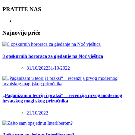
PRATITE NAS
Najnovije priče
8 opskurnih hororaca za gledanje na Noć vještica
31/10/2022
31/10/2022
„Paganizam u teoriji i praksi“ – recenzija prvog modernog
hrvatskog magijskog priručnika
21/10/2022
Zašto sam opsjednut Interliberom?