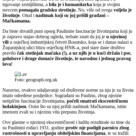
trgovanje zemljištima, a
bila je i humanitarka
koja je svojim
novcem
pomagala gradsku sirotinju
. No, više od svega
voljela je
životinje
. Otud i
nadimak koji su joj prišili građani –
Mačkamama.
Da biste shvatili puni opseg Paulinine fascinacije životinjama koji ju
je zapravo stajao dobrog ugleda, trebate znati da joj je
u njezinoj
vili
u osječkoj industrijskoj četvrti Bosutsko, koja se i danas nalazi u
Županijskoj ulici blizu osječkog HNK-a, pod stare dane društvo
pravilo
čak stotinjak mačaka (!), a uz njih je u kući držala i pse,
golubove i druge domaće životinje, te navodno i jednog pravog
lava!
Foto: geograph.org.uk
Naravno, ovakvo udaljavanje od društvene norme za nju je za života
imalo određene posljedice. Sugrađani su Paulinu, zbog njezine
netipične fascinacije životinjama,
počeli smatrati ekscentričnom
luđakinjom
. Osim što su njoj prišili nadimak Mačkamama, istim
imenom zvali su i njezinu vilu prepunu životinja.
Ove glasine o njezinoj ekscentričnosti i ludilu rezultirale su time da
su Paulinini rođaci 1931. godine
protiv nje podigli parnicu zbog
rastrošnosti u upravljanju obiteljskim financijama
, te su tražili