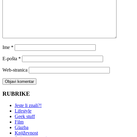
Ime
*
E-pošta
*
Web-stranica
RUBRIKE
Jeste li znali?!
Lifestyle
Geek stuff
Film
Glazba
Književnost