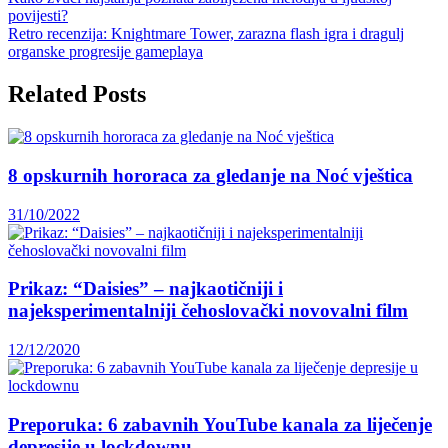
povijesti?
Retro recenzija: Knightmare Tower, zarazna flash igra i dragulj
organske progresije gameplaya
Related Posts
8 opskurnih hororaca za gledanje na Noć vještica
31/10/2022
Prikaz: “Daisies” – najkaotičniji i
najeksperimentalniji čehoslovački novovalni film
12/12/2020
Preporuka: 6 zabavnih YouTube kanala za liječenje
depresije u lockdownu