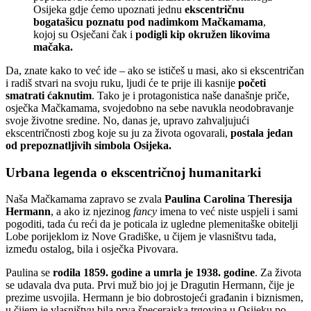
Osijeka gdje ćemo upoznati jednu
ekscentričnu
bogatašicu poznatu pod nadimkom Mačkamama
,
kojoj su Osječani čak i
podigli kip okružen likovima
mačaka.
Da, znate kako to već ide – ako se ističeš u masi, ako si ekscentričan
i radiš stvari na svoju ruku, ljudi će te prije ili kasnije
početi
smatrati ćaknutim
. Tako je i protagonistica naše današnje priče,
osječka Mačkamama, svojedobno na sebe navukla neodobravanje
svoje životne sredine. No, danas je, upravo zahvaljujući
ekscentričnosti zbog koje su ju za života ogovarali,
postala jedan
od prepoznatljivih simbola Osijeka.
Urbana legenda o ekscentričnoj humanitarki
Naša Mačkamama zapravo se zvala
Paulina Carolina Theresija
Hermann
, a ako iz njezinog
fancy
imena to već niste uspjeli i sami
pogoditi, tada ću reći da je poticala iz ugledne plemenitaške obitelji
Lobe porijeklom iz Nove Gradiške, u čijem je vlasništvu tada,
između ostalog, bila i osječka Pivovara.
Paulina se
rodila 1859. godine a umrla je 1938. godine
. Za života
se udavala dva puta. Prvi muž bio joj je Dragutin Hermann, čije je
prezime usvojila. Hermann je bio dobrostojeći građanin i biznismen,
u čijem je vlasništvu bila prva špecerajska trgovina u Osijeku po