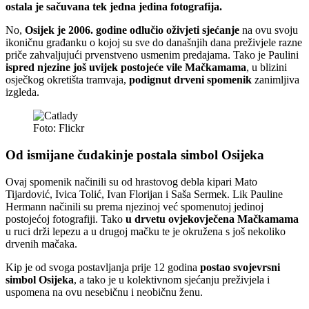
ostala je sačuvana tek jedna jedina fotografija.
No,
Osijek je 2006. godine odlučio oživjeti sjećanje
na ovu svoju
ikoničnu građanku o kojoj su sve do današnjih dana preživjele razne
priče zahvaljujući prvenstveno usmenim predajama. Tako je Paulini
ispred njezine još uvijek postojeće vile Mačkamama
, u blizini
osječkog okretišta tramvaja,
podignut drveni spomenik
zanimljiva
izgleda.
Foto: Flickr
Od ismijane čudakinje postala simbol Osijeka
Ovaj spomenik načinili su od hrastovog debla kipari Mato
Tijardović, Ivica Tolić, Ivan Florijan i Saša Sermek. Lik Pauline
Hermann načinili su prema njezinoj već spomenutoj jedinoj
postojećoj fotografiji. Tako
u drvetu ovjekovječena Mačkamama
u ruci drži lepezu a u drugoj mačku te je okružena s još nekoliko
drvenih mačaka.
Kip je od svoga postavljanja prije 12 godina
postao svojevrsni
simbol Osijeka
, a tako je u kolektivnom sjećanju preživjela i
uspomena na ovu nesebičnu i neobičnu ženu.