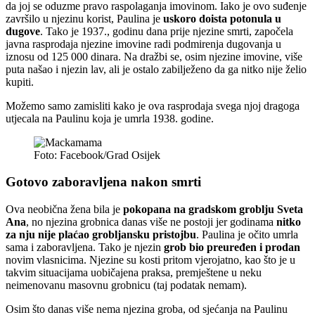
da joj se oduzme pravo raspolaganja imovinom. Iako je ovo suđenje
završilo u njezinu korist, Paulina je
uskoro doista potonula u
dugove
. Tako je 1937., godinu dana prije njezine smrti, započela
javna rasprodaja njezine imovine radi podmirenja dugovanja u
iznosu od 125 000 dinara. Na dražbi se, osim njezine imovine, više
puta našao i njezin lav, ali je ostalo zabilježeno da ga nitko nije želio
kupiti.
Možemo samo zamisliti kako je ova rasprodaja svega njoj dragoga
utjecala na Paulinu koja je umrla 1938. godine.
Foto: Facebook/Grad Osijek
Gotovo zaboravljena nakon smrti
Ova neobična žena bila je
pokopana na gradskom groblju Sveta
Ana
, no njezina grobnica danas više ne postoji jer godinama
nitko
za nju nije plaćao grobljansku pristojbu
. Paulina je očito umrla
sama i zaboravljena. Tako je njezin
grob bio preuređen i prodan
novim vlasnicima. Njezine su kosti pritom vjerojatno, kao što je u
takvim situacijama uobičajena praksa, premještene u neku
neimenovanu masovnu grobnicu (taj podatak nemam).
Osim što danas više nema njezina groba, od sjećanja na Paulinu