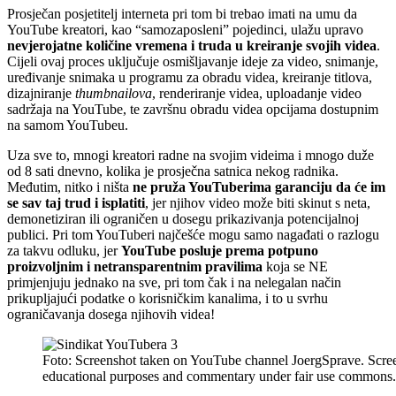
Prosječan posjetitelj interneta pri tom bi trebao imati na umu da
YouTube kreatori, kao “samozaposleni” pojedinci, ulažu upravo
nevjerojatne količine vremena i truda u kreiranje svojih videa
.
Cijeli ovaj proces uključuje osmišljavanje ideje za video, snimanje,
uređivanje snimaka u programu za obradu videa, kreiranje titlova,
dizajniranje
thumbnailova
, renderiranje videa, uploadanje video
sadržaja na YouTube, te završnu obradu videa opcijama dostupnim
na samom YouTubeu.
Uza sve to, mnogi kreatori radne na svojim videima i mnogo duže
od 8 sati dnevno, kolika je prosječna satnica nekog radnika.
Međutim, nitko i ništa
ne pruža YouTuberima garanciju da će im
se sav taj trud i isplatiti
, jer njihov video može biti skinut s neta,
demonetiziran ili ograničen u dosegu prikazivanja potencijalnoj
publici. Pri tom YouTuberi najčešće mogu samo nagađati o razlogu
za takvu odluku, jer
YouTube posluje prema potpuno
proizvoljnim i netransparentnim pravilima
koja se NE
primjenjuju jednako na sve, pri tom čak i na nelegalan način
prikupljajući podatke o korisničkim kanalima, i to u svrhu
ograničavanja dosega njihovih videa!
Foto: Screenshot taken on YouTube channel JoergSprave. Screen
educational purposes and commentary under fair use commons.