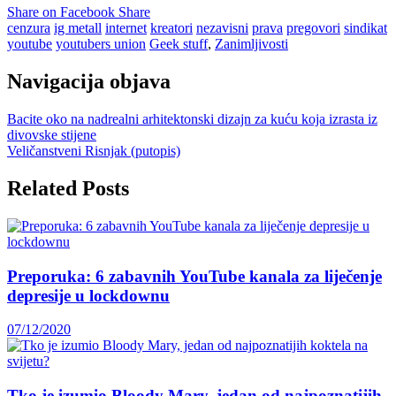
Share on Facebook
Share
cenzura
ig metall
internet
kreatori
nezavisni
prava
pregovori
sindikat
youtube
youtubers union
Geek stuff
,
Zanimljivosti
Navigacija objava
Bacite oko na nadrealni arhitektonski dizajn za kuću koja izrasta iz
divovske stijene
Veličanstveni Risnjak (putopis)
Related Posts
Preporuka: 6 zabavnih YouTube kanala za liječenje
depresije u lockdownu
07/12/2020
Tko je izumio Bloody Mary, jedan od najpoznatijih