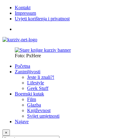
Kontakt
Impressum
Uvjeti korištenja i privatnost
Foto: PxHere
Početna
Zanimljivosti
Jeste li znali?!
Lifestyle
Geek Stuff
Boemski kutak
Film
Glazba
Književnost
Svijet umjetnosti
Najave
×