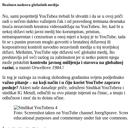
Realnost nadzora globalnih medija
No, sami posjetitelji YouTubea trebali bi shvatiti i da se u ovoj priči
radi o nečem daleko važnijem čak i od pravednog tretmana desetaka
tisuća nezavisnih kreatora videosadržaja na YouTubeu. Jer, kad bi u
nekoj državi neki javni medij bio korumpiran, pristran,
netransparentan i cenzuriran u onoj mjeri u kojoj je to YouTube, tada
bi se s punim pravom moglo govoriti o brutalnoj državnoj ili
korporativnoj kontroli navodno nezavisnih medija u toj teorijskoj
državi. Međutim, YouTube nije državni već globalni medij, što
predstavlja još veći razlog za zabrinutost jer si netko putem njega
može priskrbiti
kontrolu javnog mišljenja i stavova na globalnoj
razini
, u maniri Orwellove
1984.
!
Iz tog je razloga za svakog slobodnog građanina svijeta podjednako
važno pitanje – na koji način i u čiju korist YouTube zapravo
posluje?
Akteri naše današnje priče, udruženi Sindikat YouTubera i
sindikat IG Metall, odlučili su ovo pitanje istjerati na čistac, a imaju i
odlučnost i moć da to doista učine.
Foto: Screenshot taken on YouTube channel JoergSprave. Screen
educational purposes and commentary under fair use commons.