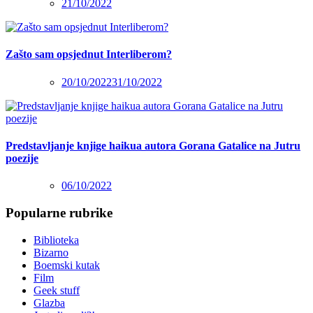
21/10/2022
Zašto sam opsjednut Interliberom?
20/10/2022
31/10/2022
Predstavljanje knjige haikua autora Gorana Gatalice na Jutru
poezije
06/10/2022
Popularne rubrike
Biblioteka
Bizarno
Boemski kutak
Film
Geek stuff
Glazba