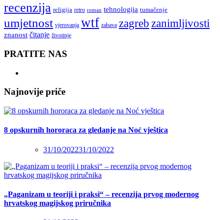
recenzija
tehnologija
religija
tumačenje
retro
roman
wtf
umjetnost
zagreb
zanimljivosti
vjerovanja
zabava
čitanje
znanost
životinje
PRATITE NAS
Najnovije priče
8 opskurnih hororaca za gledanje na Noć vještica
31/10/2022
31/10/2022
„Paganizam u teoriji i praksi“ – recenzija prvog modernog
hrvatskog magijskog priručnika