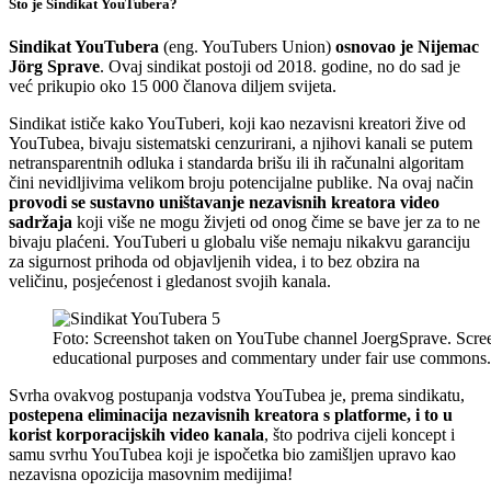
Što je Sindikat YouTubera?
Sindikat YouTubera
(eng. YouTubers Union)
osnovao je Nijemac
Jörg Sprave
. Ovaj sindikat postoji od 2018. godine, no do sad je
već prikupio oko 15 000 članova diljem svijeta.
Sindikat ističe kako YouTuberi, koji kao nezavisni kreatori žive od
YouTubea, bivaju sistematski cenzurirani, a njihovi kanali se putem
netransparentnih odluka i standarda brišu ili ih računalni algoritam
čini nevidljivima velikom broju potencijalne publike. Na ovaj način
provodi se sustavno uništavanje nezavisnih kreatora video
sadržaja
koji više ne mogu živjeti od onog čime se bave jer za to ne
bivaju plaćeni. YouTuberi u globalu više nemaju nikakvu garanciju
za sigurnost prihoda od objavljenih videa, i to bez obzira na
veličinu, posjećenost i gledanost svojih kanala.
Foto: Screenshot taken on YouTube channel JoergSprave. Screen
educational purposes and commentary under fair use commons.
Svrha ovakvog postupanja vodstva YouTubea je, prema sindikatu,
postepena eliminacija nezavisnih kreatora s platforme, i to u
korist korporacijskih video kanala
, što podriva cijeli koncept i
samu svrhu YouTubea koji je ispočetka bio zamišljen upravo kao
nezavisna opozicija masovnim medijima!