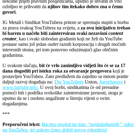
nekome prijeti pravnim posljedicama, uputno je shvatiti ih vrlo
ozbiljno te prihvatiti da
njihov tim itekako dobro zna o čemu
govori
.
IG Metall i Sindikat YouTubera pritom se spremaju stupiti u borbu
za prava svakog YouTubera na svijetu, a
za ovu inicijativu trebao
bi barem u načelu biti zainteresiran svaki nezavisni
content
creator
,
kao i svaki slobodan građanin koji ne želi da YouTube
postane samo još jedan
outlet
raznih korporacija i drugih moćnih
interesnih strana, pri tom ponovno oduzimajući glas običnim
građanima.
U svakom slučaju,
bit će vrlo zanimljivo vidjeti što će se za 17
dana dogoditi pri isteku roka za otvaranje pregovora
koji je
postavljen YouTubeu. Zato predlažem da zajedno sa mnom pratite
daljnji razvoj događaja na:
The YouTubers
Union,
JoergSprave
i
www.fairtube.info.
U ovoj borbi, sindikatima će od presudne
pomoći biti i podrška svekolike zainteresirane javnosti, stoga je
uputno da se i osobno angažirate u širenju vijesti o ovim
događanjima.
***
Preporučeni tekst:
Bacimo pogled na listu “najdislajkanijih” videa
na YouTubeu, jer uskoro ćemo dobiti novog rekordera!