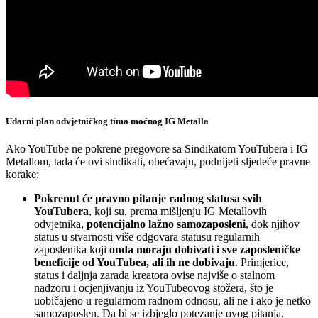
Udarni plan odvjetničkog tima moćnog IG Metalla
Ako YouTube ne pokrene pregovore sa Sindikatom YouTubera i IG
Metallom, tada će ovi sindikati, obećavaju, podnijeti sljedeće pravne
korake:
Pokrenut će pravno pitanje radnog statusa svih
YouTubera
, koji su, prema mišljenju IG Metallovih
odvjetnika,
potencijalno lažno samozaposleni
, dok njihov
status u stvarnosti više odgovara statusu regularnih
zaposlenika koji
onda moraju dobivati i sve zaposleničke
beneficije od YouTubea, ali ih ne dobivaju
. Primjerice,
status i daljnja zarada kreatora ovise najviše o stalnom
nadzoru i ocjenjivanju iz YouTubeovog stožera, što je
uobičajeno u regularnom radnom odnosu, ali ne i ako je netko
samozaposlen. Da bi se izbjeglo potezanje ovog pitanja,