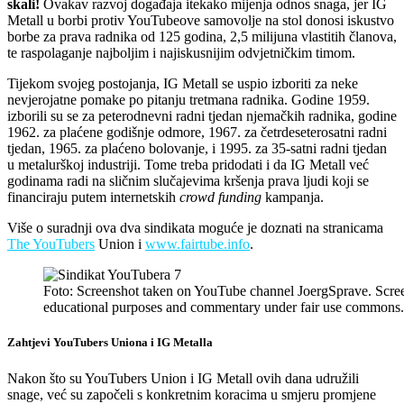
skali!
Ovakav razvoj događaja itekako mijenja odnos snaga, jer IG
Metall u borbi protiv YouTubeove samovolje na stol donosi iskustvo
borbe za prava radnika od 125 godina, 2,5 milijuna vlastitih članova,
te raspolaganje najboljim i najiskusnijim odvjetničkim timom.
Tijekom svojeg postojanja, IG Metall se uspio izboriti za neke
nevjerojatne pomake po pitanju tretmana radnika. Godine 1959.
izborili su se za peterodnevni radni tjedan njemačkih radnika, godine
1962. za plaćene godišnje odmore, 1967. za četrdeseterosatni radni
tjedan, 1965. za plaćeno bolovanje, i 1995. za 35-satni radni tjedan
u metalurškoj industriji. Tome treba pridodati i da IG Metall već
godinama radi na sličnim slučajevima kršenja prava ljudi koji se
financiraju putem internetskih
crowd funding
kampanja.
Više o suradnji ova dva sindikata moguće je doznati na stranicama
The YouTubers
Union i
www.fairtube.info
.
Foto: Screenshot taken on YouTube channel JoergSprave. Screen
educational purposes and commentary under fair use commons.
Zahtjevi YouTubers Uniona i IG Metalla
Nakon što su YouTubers Union i IG Metall ovih dana udružili
snage, već su započeli s konkretnim koracima u smjeru promjene