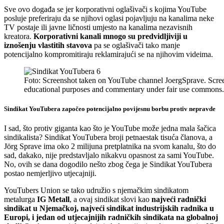
Sve ovo događa se jer korporativni oglašivači s kojima YouTube
posluje preferiraju da se njihovi oglasi pojavljuju na kanalima neke
TV postaje ili javne ličnosti umjesto na kanalima nezavisnih
kreatora.
Korporativni kanali mnogo su predvidljiviji u
iznošenju vlastitih stavova
pa se oglašivači tako manje
potencijalno kompromitiraju reklamirajući se na njihovim videima.
Foto: Screenshot taken on YouTube channel JoergSprave. Screen
educational purposes and commentary under fair use commons.
Sindikat YouTubera započeo potencijalno povijesnu borbu protiv nepravde
I sad, što protiv giganta kao što je YouTube može jedna mala šačica
sindikalista? Sindikat YouTubera broji petnaestak tisuća članova, a
Jörg Sprave ima oko 2 milijuna pretplatnika na svom kanalu, što do
sad, dakako, nije predstavljalo nikakvu opasnost za sami YouTube.
No, ovih se dana dogodilo nešto zbog čega je Sindikat YouTubera
postao nemjerljivo utjecajniji.
YouTubers Union se tako udružio s njemačkim sindikatom
metalurga
IG Metall
, a ovaj sindikat slovi kao
najveći radnički
sindikat u Njemačkoj, najveći sindikat industrijskih radnika u
Europi, i jedan od utjecajnijih radničkih sindikata na globalnoj