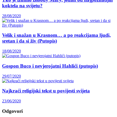
koktela na svijetu?
28/08/2020
Velik i snažan u Krasnom… a po reakcijama ljudi,
sretan i da si živ (Putopis)
18/08/2020
Gospon Buco i nevjerojatni Hahlići (putopis)
29/07/2020
Najkraći religijski tekst u povijesti svijeta
23/06/2020
Odgovori