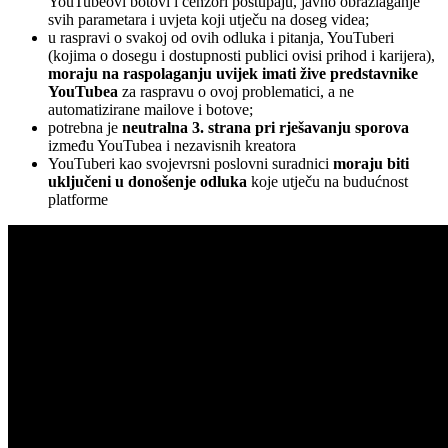
YouTubeovi botovi i cenzori postupaju, javno obrazlaganje
svih parametara i uvjeta koji utječu na doseg videa;
u raspravi o svakoj od ovih odluka i pitanja, YouTuberi
(kojima o dosegu i dostupnosti publici ovisi prihod i karijera),
moraju na raspolaganju uvijek imati žive predstavnike
YouTubea
za raspravu o ovoj problematici, a ne
automatizirane mailove i botove;
potrebna je
neutralna 3. strana pri rješavanju sporova
između YouTubea i nezavisnih kreatora
YouTuberi kao svojevrsni poslovni suradnici
moraju biti
uključeni u donošenje odluka
koje utječu na budućnost
platforme