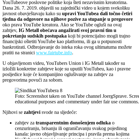
YouTubeove poslovne politike koja šteti nezavisnim kreatorima.
Dana 26. 7. 2019. objavili su zajednički video u kojem svekoliku
javnost obavještavaju kako su
upravi YouTubea dali točno četiri
tjedna da odgovore na njihove pozive za stupanje u pregovore
oko prava YouTube kreatora. Ako se YouTube ogluši na ovaj
zahtjev,
IG Metall obećava angažirati svoj pravni tim u
pokretanju sudskih postupaka
koji bi potencijalno mogli trajno
financijski oštetiti YouTube kao platformu, ili ga u potpunosti
bankrotirati. Odbrojavanje do isteka roka ovog ultimatuma možete
pratiti na stranici
www.fairtube.info
.
U objavljenom videu, YouTubers Union i IG Metall također su
izložili konkretne zahtjeve koje su uputili YouTubeu, kao i pravne
posljedice koje će kompanijino oglušivanje na zahtjev za
pregovorima povući za sobom.
Foto: Screenshot taken on YouTube channel JoergSprave. Screen
educational purposes and commentary under fair use commons.
Njihovi se
zahtjevi
svode na sljedeće:
zahtjev za
transparentnim donošenjem odluka
o
cenzuriranju, brisanju ili ograničavanju svakog pojedinog
kanala: javno objavljivanje principa i pravila prema kojima