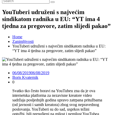
YouTuberi udruženi s najvećim
sindikatom radnika u EU: “YT ima 4
tjedna za pregovore, zatim slijedi pakao”
Home
Zanimljivosti
YouTuberi udruženi s najvećim sindikatom radnika u EU:
“YT ima 4 tjedna za pregovore, zatim slijedi pakao”
06/08/2019
06/08/2019
Boris Kvaternik
0
Svatko tko često boravi na YouTubeu zna da je ova
internetska platforma za nezavisne kreatore video
sadržaja posljednjih godina upravo zatrpana pritužbama
(od javnosti i samih kreatora) zbog svog nepravednog
poslovanja. YouTuberi su do sad, usprkos težini
optužbi, bili prepušteni na milost i nemilost YouTubea