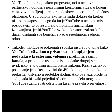
YouTube bi morao, nakon pregovora, ući u neku vrstu
partnerskog odnosa s nezavisnim kreatorima videa, u kojem
će stavovi i mišljenja kreatora i doslovce utjecati na budućnost
platforme. U suprotnom, ako se na sudu dokaže da kretori
nisu samozaposleni nego da im je YouTube u nekom smislu
poslodavac, to bi rezultiralo ogromnim financijskim
izdavanjima, jer bi YouTube svakom kreatoru zakonski bio
dužan osigurati sve beneficije kao u regularnom radnom
odnosu.
Također, moguće je pokrenuti i sudsku raspravu o tome kako
YouTube krši zakon o privatnosti prikupljanjem
podataka o kreatorima, videima i profilima raznih
kanala
, a pri tom ne ustupa te iste podatke drugoj strani na
uvid, iako je to dužan učiniti prema zakonu. Kazna za takvo
postupanje je odšteta u visini do 4% ukupnog prihoda koji je
prekršitelj ostvario u protekloj godini. Ako ova teza prođe na
sudu, tada bi svaki pojedini oštećenik u načelu mogao od
YouTubea zahtijevati odštetu za kršenje pravila o privatnosti.