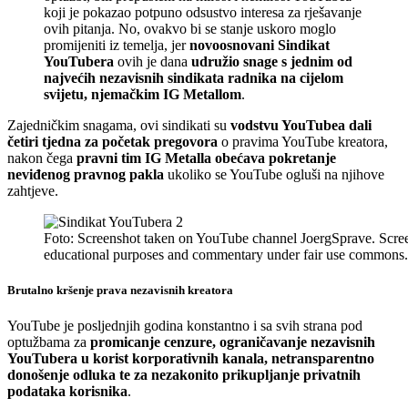
koji je pokazao potpuno odsustvo interesa za rješavanje
ovih pitanja. No, ovakvo bi se stanje uskoro moglo
promijeniti iz temelja, jer
novoosnovani Sindikat
YouTubera
ovih je dana
udružio snage s jednim od
najvećih nezavisnih sindikata radnika na cijelom
svijetu, njemačkim IG Metallom
.
Zajedničkim snagama, ovi sindikati su
vodstvu YouTubea dali
četiri tjedna za početak pregovora
o pravima YouTube kreatora,
nakon čega
pravni tim IG Metalla obećava pokretanje
neviđenog pravnog pakla
ukoliko se YouTube ogluši na njihove
zahtjeve.
Foto: Screenshot taken on YouTube channel JoergSprave. Screen
educational purposes and commentary under fair use commons.
Brutalno kršenje prava nezavisnih kreatora
YouTube je posljednjih godina konstantno i sa svih strana pod
optužbama za
promicanje cenzure, ograničavanje nezavisnih
YouTubera u korist korporativnih kanala, netransparentno
donošenje odluka te za nezakonito prikupljanje privatnih
podataka korisnika
.