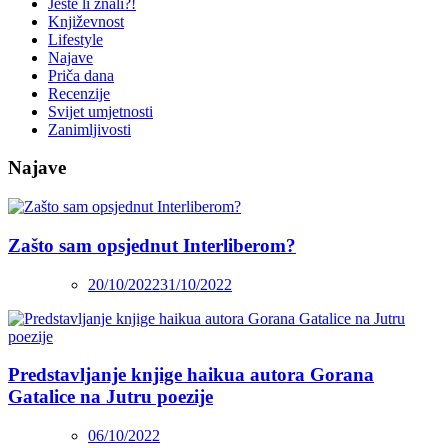
Jeste li znali?!
Književnost
Lifestyle
Najave
Priča dana
Recenzije
Svijet umjetnosti
Zanimljivosti
Najave
Zašto sam opsjednut Interliberom?
20/10/2022
31/10/2022
Predstavljanje knjige haikua autora Gorana
Gatalice na Jutru poezije
06/10/2022