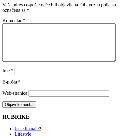
Vaša adresa e-pošte neće biti objavljena.
Obavezna polja su
označena sa
*
Komentar
*
Ime
*
E-pošta
*
Web-stranica
RUBRIKE
Jeste li znali?!
Lifestyle