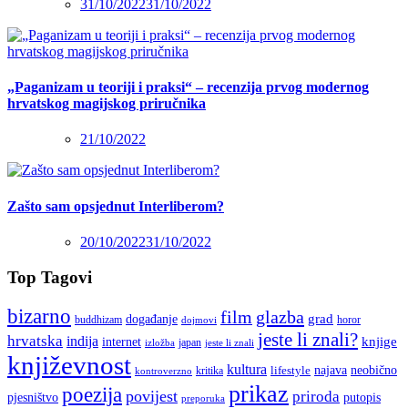
31/10/2022
31/10/2022
„Paganizam u teoriji i praksi“ – recenzija prvog modernog
hrvatskog magijskog priručnika
21/10/2022
Zašto sam opsjednut Interliberom?
20/10/2022
31/10/2022
Top Tagovi
bizarno
film
glazba
grad
događanje
buddhizam
horor
dojmovi
jeste li znali?
hrvatska
indija
knjige
internet
japan
jeste li znali
izložba
književnost
kultura
najava
lifestyle
neobično
kritika
kontroverzno
prikaz
poezija
povijest
priroda
putopis
pjesništvo
preporuka