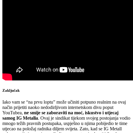
Zaključak
Iako vam se “na prvu loptu” može učiniti potpuno realnim na ovaj
način prijetiti naoko nedodirljivom internetskom divu poput
YouTubea,
ne smije se zaboraviti na moć, iskustvo i utjecaj
samog IG Metalla
. Ovaj je sindikat tijekom svojeg postojanja vodio
mnogo težih pravnih postupaka, uspješno u njima pobijedio te time
utjecao na položaj radnika diljem svijeta. Zato, kad se IG Metall