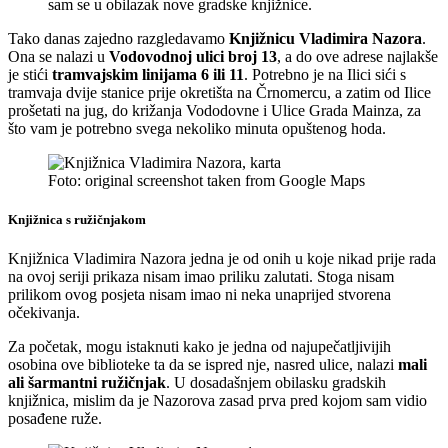
sam se u obilazak nove gradske knjižnice.
Tako danas zajedno razgledavamo
Knjižnicu Vladimira Nazora
.
Ona se nalazi u
Vodovodnoj ulici broj 13
, a do ove adrese najlakše
je stići
tramvajskim linijama 6 ili 11
. Potrebno je na Ilici sići s
tramvaja dvije stanice prije okretišta na Črnomercu, a zatim od Ilice
prošetati na jug, do križanja Vododovne i Ulice Grada Mainza, za
što vam je potrebno svega nekoliko minuta opuštenog hoda.
Foto: original screenshot taken from Google Maps
Knjižnica s ružičnjakom
Knjižnica Vladimira Nazora jedna je od onih u koje nikad prije rada
na ovoj seriji prikaza nisam imao priliku zalutati. Stoga nisam
prilikom ovog posjeta nisam imao ni neka unaprijed stvorena
očekivanja.
Za početak, mogu istaknuti kako je jedna od najupečatljivijih
osobina ove biblioteke ta da se ispred nje, nasred ulice, nalazi
mali
ali šarmantni ružičnjak
. U dosadašnjem obilasku gradskih
knjižnica, mislim da je Nazorova zasad prva pred kojom sam vidio
posađene ruže.