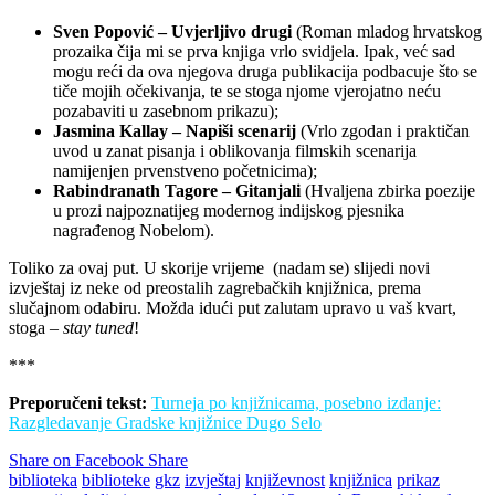
Sven Popović – Uvjerljivo drugi
(Roman mladog hrvatskog
prozaika čija mi se prva knjiga vrlo svidjela. Ipak, već sad
mogu reći da ova njegova druga publikacija podbacuje što se
tiče mojih očekivanja, te se stoga njome vjerojatno neću
pozabaviti u zasebnom prikazu);
Jasmina Kallay – Napiši scenarij
(Vrlo zgodan i praktičan
uvod u zanat pisanja i oblikovanja filmskih scenarija
namijenjen prvenstveno početnicima);
Rabindranath Tagore – Gitanjali
(Hvaljena zbirka poezije
u prozi najpoznatijeg modernog indijskog pjesnika
nagrađenog Nobelom).
Toliko za ovaj put. U skorije vrijeme (nadam se) slijedi novi
izvještaj iz neke od preostalih zagrebačkih knjižnica, prema
slučajnom odabiru. Možda idući put zalutam upravo u vaš kvart,
stoga –
stay tuned
!
***
Preporučeni tekst:
Turneja po knjižnicama, posebno izdanje:
Razgledavanje Gradske knjižnice Dugo Selo
Share on Facebook
Share
biblioteka
biblioteke
gkz
izvještaj
književnost
knjižnica
prikaz