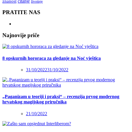
čitanje
znanost
životinje
PRATITE NAS
Najnovije priče
8 opskurnih hororaca za gledanje na Noć vještica
31/10/2022
31/10/2022
„Paganizam u teoriji i praksi“ – recenzija prvog modernog
hrvatskog magijskog priručnika
21/10/2022