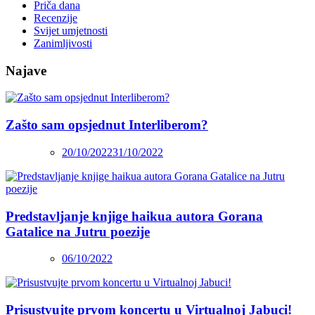
Priča dana
Recenzije
Svijet umjetnosti
Zanimljivosti
Najave
Zašto sam opsjednut Interliberom?
20/10/2022
31/10/2022
Predstavljanje knjige haikua autora Gorana
Gatalice na Jutru poezije
06/10/2022
Prisustvujte prvom koncertu u Virtualnoj Jabuci!