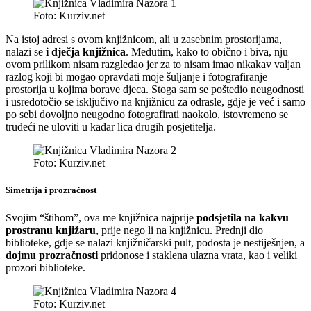
Foto: Kurziv.net
Na istoj adresi s ovom knjižnicom, ali u zasebnim prostorijama,
nalazi se
i dječja knjižnica
. Međutim, kako to obično i biva, nju
ovom prilikom nisam razgledao jer za to nisam imao nikakav valjan
razlog koji bi mogao opravdati moje šuljanje i fotografiranje
prostorija u kojima borave djeca. Stoga sam se poštedio neugodnosti
i usredotočio se isključivo na knjižnicu za odrasle, gdje je već i samo
po sebi dovoljno neugodno fotografirati naokolo, istovremeno se
trudeći ne uloviti u kadar lica drugih posjetitelja.
Foto: Kurziv.net
Simetrija i prozračnost
Svojim “štihom”, ova me knjižnica najprije
podsjetila na kakvu
prostranu knjižaru
, prije nego li na knjižnicu. Prednji dio
biblioteke, gdje se nalazi knjižničarski pult, podosta je nestiješnjen, a
dojmu prozračnosti
pridonose i staklena ulazna vrata, kao i veliki
prozori biblioteke.
Foto: Kurziv.net