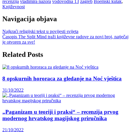
recenzija
vladimira nazora
vodovodna 13
zagreb
Boemski kutak
,
Književnost
Navigacija objava
Najkraći religijski tekst u povijesti svijeta
Časopis The Split Mind traži književne radove za novi broj, natječaj
je otvoren za sve!
Related Posts
8 opskurnih hororaca za gledanje na Noć vještica
31/10/2022
„Paganizam u teoriji i praksi“ – recenzija prvog
modernog hrvatskog magijskog priručnika
21/10/2022