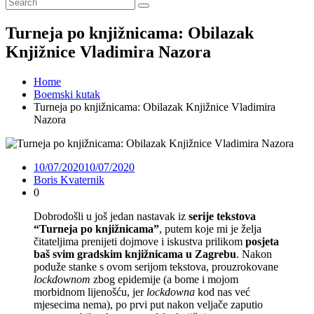
Turneja po knjižnicama: Obilazak
Knjižnice Vladimira Nazora
Home
Boemski kutak
Turneja po knjižnicama: Obilazak Knjižnice Vladimira
Nazora
10/07/2020
10/07/2020
Boris Kvaternik
0
Dobrodošli u još jedan nastavak iz
serije tekstova
“Turneja po knjižnicama”
, putem koje mi je želja
čitateljima prenijeti dojmove i iskustva prilikom
posjeta
baš svim gradskim knjižnicama u Zagrebu
. Nakon
poduže stanke s ovom serijom tekstova, prouzrokovane
lockdownom
zbog epidemije (a bome i mojom
morbidnom lijenošću, jer
lockdowna
kod nas već
mjesecima nema), po prvi put nakon veljače zaputio