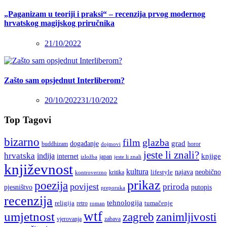
„Paganizam u teoriji i praksi“ – recenzija prvog modernog
hrvatskog magijskog priručnika
21/10/2022
Zašto sam opsjednut Interliberom?
20/10/2022
31/10/2022
Top Tagovi
bizarno
film
glazba
grad
događanje
buddhizam
horor
dojmovi
jeste li znali?
hrvatska
indija
knjige
internet
japan
jeste li znali
izložba
književnost
kultura
najava
lifestyle
neobično
kritika
kontroverzno
prikaz
poezija
povijest
priroda
putopis
pjesništvo
preporuka
recenzija
tehnologija
religija
tumačenje
retro
roman
wtf
umjetnost
zagreb
zanimljivosti
vjerovanja
zabava