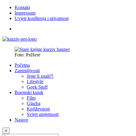
Kontakt
Impressum
Uvjeti korištenja i privatnost
Foto: PxHere
Početna
Zanimljivosti
Jeste li znali?!
Lifestyle
Geek Stuff
Boemski kutak
Film
Glazba
Književnost
Svijet umjetnosti
Najave
×