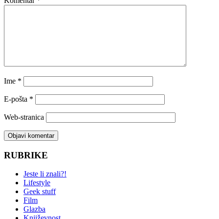
Komentar
*
Ime
*
E-pošta
*
Web-stranica
RUBRIKE
Jeste li znali?!
Lifestyle
Geek stuff
Film
Glazba
Književnost