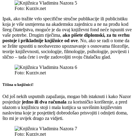
Foto: Kurziv.net
Ipak, ako tražite vrlo specifične stručne publikacije ili publicistiku
koja je više usmjerena na akademsku zajednicu a ne na prođu kod
šireg čitateljstva, moguće je da ovaj književni fond neće ispuniti sve
vaše potrebe. Drugim riječima,
ako pišete diplomski, za tu svrhu
postoje i prikladnije knjižnice od ove
. No, ako se radi o tome da
se želite upustiti u neobavezno upoznavanje s osnovama filozofije,
teorije književnosti, sociologije, filmologije, psihologije, povijesti i
slično – tada ćete i ovdje zadovoljiti svoju čitalačku glad.
Foto: Kurziv.net
Tišina u knjižnici!
Od još nekih usputnih zapažanja, mogao bih istaknuti i kako Nazor
posjeduje
jedno ili dva računala
za korisničko korištenje, a pred
ulazom u knjižnicu stoji i mala kutijica sa suvišnim književnim
naslovima koje je posjetitelj dobrodošao prisvojiti i odnijeti doma,
što mi je uvijek drago za vidjeti.
Foto: Kurziv.net