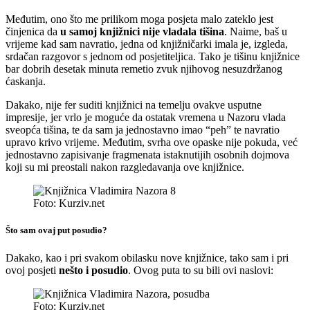
Međutim, ono što me prilikom moga posjeta malo zateklo jest
činjenica da
u samoj knjižnici nije vladala tišina
. Naime, baš u
vrijeme kad sam navratio, jedna od knjižničarki imala je, izgleda,
srdačan razgovor s jednom od posjetiteljica. Tako je tišinu knjižnice
bar dobrih desetak minuta remetio zvuk njihovog nesuzdržanog
ćaskanja.
Dakako, nije fer suditi knjižnici na temelju ovakve usputne
impresije, jer vrlo je moguće da ostatak vremena u Nazoru vlada
sveopća tišina, te da sam ja jednostavno imao “peh” te navratio
upravo krivo vrijeme. Međutim, svrha ove opaske nije pokuda, već
jednostavno zapisivanje fragmenata istaknutijih osobnih dojmova
koji su mi preostali nakon razgledavanja ove knjižnice.
Foto: Kurziv.net
Što sam ovaj put posudio?
Dakako, kao i pri svakom obilasku nove knjižnice, tako sam i pri
ovoj posjeti
nešto i posudio
. Ovog puta to su bili ovi naslovi:
Foto: Kurziv.net