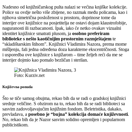
Nadesno od knjižničarskog pulta nalazi se većina knjiške kolekcije.
Police su ovdje nešto više zbijene, no razmak među policama, kao i
njihova simetrična posloženost u prostoru, doprinose tome da
interijer ove knjižnice na posjetitelja ne ostavi dojam klaustrofobije,
naguranosti ili razbacanosti. Ipak, iako će netko ovakav vizualni
identitet knjižnice smatrati plusom, ja
osobno preferiram
biblioteke s nešto kaotičnijim prostornim razmještajem
te
“skladištarskim štihom”. Knjižnici Vladimira Nazora, prema mome
mišljenju, fali jedna određena doza karakterne ekscentričnosti. Stoga
i usporedba ove knjižnice s knjižarom – time željeh reći da me se
interijer dojmio kao pomalo bezličan i sterilan.
Foto: Kurziv.net
Književna ponuda
Što se tiče samog obujma, rekao bih da se radi o gradskoj knjižnici
srednje veličine. S obzirom na to, rekao bih da se radi biblioteci sa
sasvim zadovoljavajućim knjižnim fondom. Beletristika, dakako,
prevladava, a
posebno je “bujna” kolekcija domaće književnosti
.
No, rekao bih da je Nazor sasvim solidno opremljen i popularnom
publicistikom.