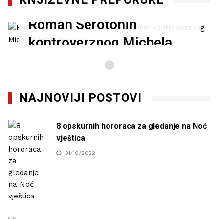
Književna recenzija:
Roman Serotonin
kontroverznog Michela
Houellebecqa
27/01/2021
NAJNOVIJI POSTOVI
8 opskurnih hororaca za gledanje na Noć
vještica
31/10/2022