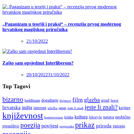
„Paganizam u teoriji i praksi“ – recenzija prvog modernog
hrvatskog magijskog priručnika
21/10/2022
Zašto sam opsjednut Interliberom?
20/10/2022
31/10/2022
Top Tagovi
bizarno
film
glazba
grad
događanje
buddhizam
horor
dojmovi
jeste li znali?
hrvatska
indija
knjige
internet
japan
jeste li znali
izložba
književnost
kultura
najava
lifestyle
neobično
kritika
kontroverzno
prikaz
poezija
povijest
priroda
putopis
pjesništvo
preporuka
recenzija