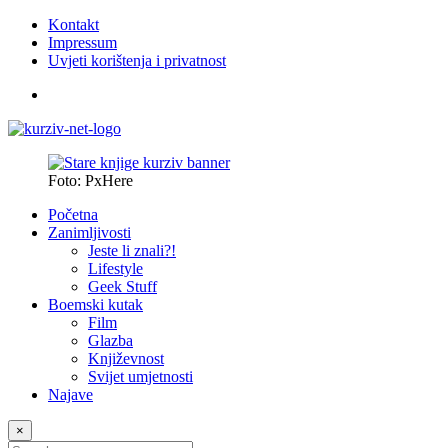
Kontakt
Impressum
Uvjeti korištenja i privatnost
Foto: PxHere
Početna
Zanimljivosti
Jeste li znali?!
Lifestyle
Geek Stuff
Boemski kutak
Film
Glazba
Književnost
Svijet umjetnosti
Najave
×