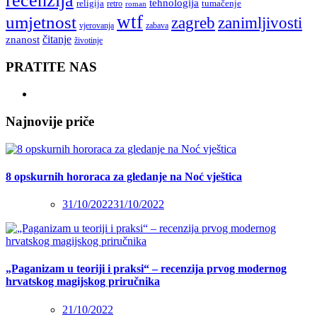
tehnologija
religija
tumačenje
retro
roman
wtf
umjetnost
zagreb
zanimljivosti
vjerovanja
zabava
čitanje
znanost
životinje
PRATITE NAS
Najnovije priče
8 opskurnih hororaca za gledanje na Noć vještica
31/10/2022
31/10/2022
„Paganizam u teoriji i praksi“ – recenzija prvog modernog
hrvatskog magijskog priručnika
21/10/2022