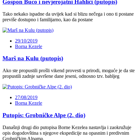
Gospon Buco i nevjerojatni Hahlići (putopis)
Tako nekako ispadne da uvijek kad si blizu nečega i ono ti postane
previše dostupno i familijarno, kao da postane
29/10/2019
Borna Kezele
Marš na Kulu (putopis)
Ako ste propustili prošli vikend provesti u prirodi, moguće je da ste
propustili zadnje savršene dane jeseni, odnosno tzv. babljeg
27/08/2019
Borna Kezele
Putopis: Grobničke Alpe (2. dio)
Današnji drugi dio putopisa Borne Kezelea nastavlja i zaokružuje
opis dogodovština s njegove ekspedicije na opasnim i predivnim
Grobničkim Alpama.