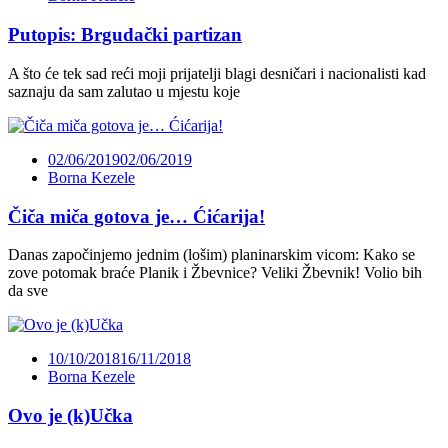
Putopis: Brgudački partizan
A što će tek sad reći moji prijatelji blagi desničari i nacionalisti kad
saznaju da sam zalutao u mjestu koje
02/06/2019
02/06/2019
Borna Kezele
Čiča miča gotova je… Ćićarija!
Danas započinjemo jednim (lošim) planinarskim vicom: Kako se
zove potomak braće Planik i Žbevnice? Veliki Žbevnik! Volio bih
da sve
10/10/2018
16/11/2018
Borna Kezele
Ovo je (k)Učka