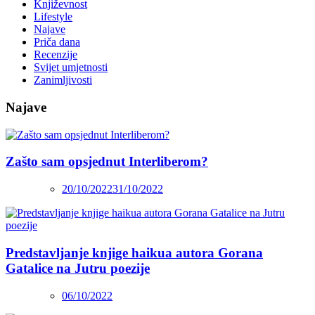
Književnost
Lifestyle
Najave
Priča dana
Recenzije
Svijet umjetnosti
Zanimljivosti
Najave
Zašto sam opsjednut Interliberom?
20/10/2022
31/10/2022
Predstavljanje knjige haikua autora Gorana
Gatalice na Jutru poezije
06/10/2022