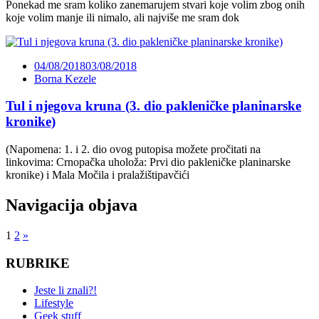
Ponekad me sram koliko zanemarujem stvari koje volim zbog onih
koje volim manje ili nimalo, ali najviše me sram dok
04/08/2018
03/08/2018
Borna Kezele
Tul i njegova kruna (3. dio pakleničke planinarske
kronike)
(Napomena: 1. i 2. dio ovog putopisa možete pročitati na
linkovima: Crnopačka uholoža: Prvi dio pakleničke planinarske
kronike) i Mala Močila i pralažištipavčići
Navigacija objava
1
2
»
RUBRIKE
Jeste li znali?!
Lifestyle
Geek stuff