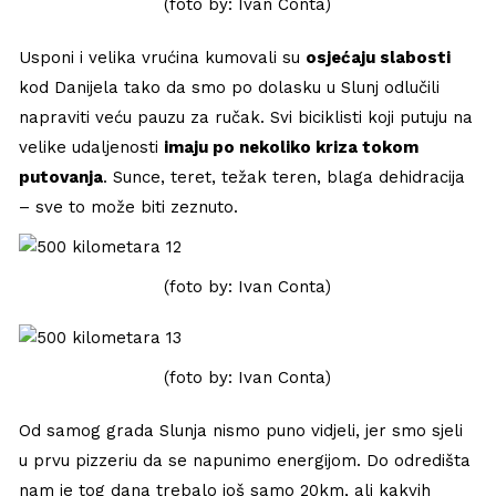
(foto by: Ivan Conta)
Usponi i velika vrućina kumovali su
osjećaju slabosti
kod Danijela tako da smo po dolasku u Slunj odlučili
napraviti veću pauzu za ručak. Svi biciklisti koji putuju na
velike udaljenosti
imaju po nekoliko kriza tokom
putovanja
. Sunce, teret, težak teren, blaga dehidracija
– sve to može biti zeznuto.
(foto by: Ivan Conta)
(foto by: Ivan Conta)
Od samog grada Slunja nismo puno vidjeli, jer smo sjeli
u prvu pizzeriu da se napunimo energijom. Do odredišta
nam je tog dana trebalo još samo 20km, ali kakvih