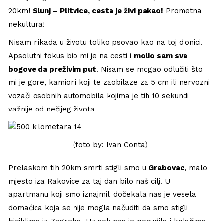
20km!
Slunj – Plitvice, cesta je živi pakao!
Prometna
nekultura!
Nisam nikada u životu toliko psovao kao na toj dionici.
Apsolutni fokus bio mi je na cesti i
molio sam sve
bogove da preživim put
. Nisam se mogao odlučiti što
mi je gore, kamioni koji te zaobilaze za 5 cm ili nervozni
vozači osobnih automobila kojima je tih 10 sekundi
važnije od nečijeg života.
(foto by: Ivan Conta)
Prelaskom tih 20km smrti stigli smo u
Grabovac
, malo
mjesto iza Rakovice za taj dan bilo naš cilj. U
apartmanu koji smo iznajmili dočekala nas je vesela
domaćica koja se nije mogla načuditi da smo stigli