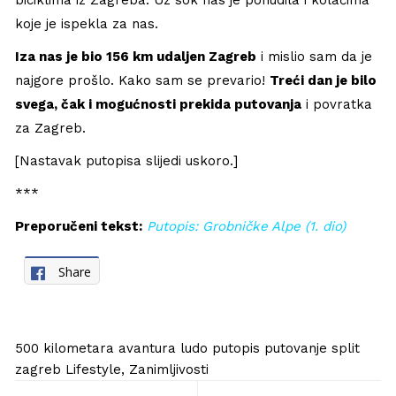
biciklima iz Zagreba. Uz sok nas je ponudila i kolačima
koje je ispekla za nas.
Iza nas je bio 156 km udaljen Zagreb
i mislio sam da je
najgore prošlo. Kako sam se prevario!
Treći dan je bilo
svega, čak i mogućnosti prekida putovanja
i povratka
za Zagreb.
[Nastavak putopisa slijedi uskoro.]
***
Preporučeni tekst:
Putopis: Grobničke Alpe (1. dio)
Share
500 kilometara
avantura
ludo
putopis
putovanje
split
zagreb
Lifestyle
,
Zanimljivosti
Navigacija