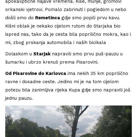
apokaliptične najave vremena. Kiše, munje, gromovi
orkanski vjetrovi. Pomalo zabrinuti i pogledom u nebo
došli smo do
Remetinca
gdje smo popili prvu kavu.
Kišni oblak je nekako cijelom rutom do Starjaka bio
ispred nas, tako da je cesta bila poprilično mokra, kao i
mi, zbog prskanja automobila i naših bicikala
Dolaskom u
Starjak
napravili smo prvu puš-pauzu u
šumarku i ubrzo krenuli prema Pisarovini.
Od Pisarovine do Karlovca
ima nekih 35 km poprilično
ravne i dosadne ceste. Jedino mi je na tom cijelom
potezu bila zanimljiva rijeka Kupa gdje smo napravili još
jednu pauzu.