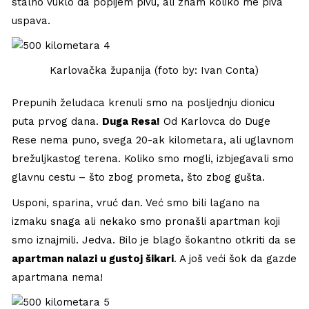
stalno vuklo da popijem pivu, ali znam koliko me piva
uspava.
Karlovačka županija (foto by: Ivan Conta)
Prepunih želudaca krenuli smo na posljednju dionicu
puta prvog dana.
Duga Resa!
Od Karlovca do Duge
Rese nema puno, svega 20-ak kilometara, ali uglavnom
brežuljkastog terena. Koliko smo mogli, izbjegavali smo
glavnu cestu – što zbog prometa, što zbog gušta.
Usponi, sparina, vruć dan. Već smo bili lagano na
izmaku snaga ali nekako smo pronašli apartman koji
smo iznajmili. Jedva. Bilo je blago šokantno otkriti da se
apartman nalazi u gustoj šikari
. A još veći šok da gazde
apartmana nema!