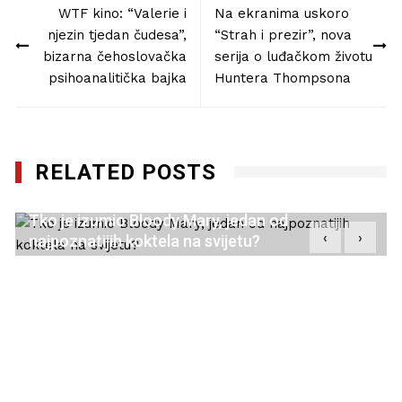
WTF kino: “Valerie i
Na ekranima uskoro
objava
njezin tjedan čudesa”,
“Strah i prezir”, nova
bizarna čehoslovačka
serija o luđačkom životu
psihoanalitička bajka
Huntera Thompsona
RELATED POSTS
‹
›
Velik i snažan u Krasnom… a po reakcijama
ljudi, sretan i da si živ (Putopis)