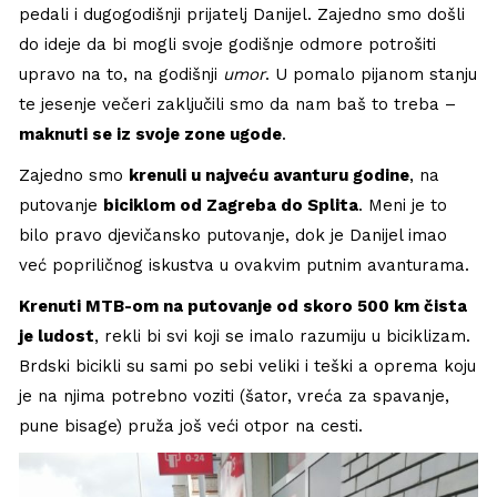
pedali i dugogodišnji prijatelj Danijel. Zajedno smo došli
do ideje da bi mogli svoje godišnje odmore potrošiti
upravo na to, na godišnji
umor
. U pomalo pijanom stanju
te jesenje večeri zaključili smo da nam baš to treba –
maknuti se iz svoje zone ugode
.
Zajedno smo
krenuli u najveću avanturu godine
, na
putovanje
biciklom od Zagreba do Splita
. Meni je to
bilo pravo djevičansko putovanje, dok je Danijel imao
već popriličnog iskustva u ovakvim putnim avanturama.
Krenuti MTB-om na putovanje od skoro 500 km čista
je ludost
, rekli bi svi koji se imalo razumiju u biciklizam.
Brdski bicikli su sami po sebi veliki i teški a oprema koju
je na njima potrebno voziti (šator, vreća za spavanje,
pune bisage) pruža još veći otpor na cesti.