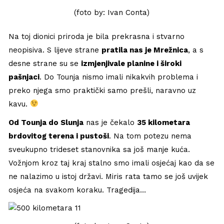
(foto by: Ivan Conta)
Na toj dionici priroda je bila prekrasna i stvarno
neopisiva. S lijeve strane
pratila nas je Mrežnica
, a s
desne strane su se
izmjenjivale planine i široki
pašnjaci
. Do Tounja nismo imali nikakvih problema i
preko njega smo praktički samo prešli, naravno uz
kavu.
Od Tounja do Slunja
nas je čekalo
35 kilometara
brdovitog terena i pustoši
. Na tom potezu nema
sveukupno trideset stanovnika sa još manje kuća.
Vožnjom kroz taj kraj stalno smo imali osjećaj kao da se
ne nalazimo u istoj državi. Miris rata tamo se još uvijek
osjeća na svakom koraku. Tragedija…