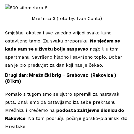
Mrežnica 3 (foto by: Ivan Conta)
Smještaj, okolica i sve zajedno vrijedi svake kune
ostavljene tamo. Za svaku preporuku.
Ne sjećam se
kada sam se u životu bolje naspavao
nego li u tom
apartmanu. Savršeno hladno i savršeno toplo. Dobar
san je bio preduvjet za dan koji nas je čekao.
Drugi dan: Mrežnički brig – Grabovac (Rakovica )
(81km)
Pomalo s tugom smo se ujutro spremili za nastavak
puta. Znali smo da ostavljamo iza sebe prekrasnu
Mrežnicu i krećemo na
podosta zahtjevnu dionicu do
Rakovice
. Na tom području počinje gorsko-planinski dio
Hrvatske.