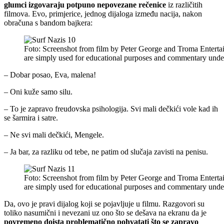
glumci izgovaraju potpuno nepovezane rečenice
iz različitih
filmova. Evo, primjerice, jednog dijaloga između nacija, nakon
obračuna s bandom bajkera:
Foto: Screenshot from film by Peter George and Troma Entertai
are simply used for educational purposes and commentary unde
– Dobar posao, Eva, malena!
– Oni kuže samo silu.
– To je zapravo freudovska psihologija. Svi mali dečkići vole kad ih
se šarmira i satre.
– Ne svi mali dečkići, Mengele.
– Ja bar, za razliku od tebe, ne patim od slučaja zavisti na penisu.
Foto: Screenshot from film by Peter George and Troma Entertai
are simply used for educational purposes and commentary unde
Da, ovo je pravi dijalog koji se pojavljuje u filmu. Razgovori su
toliko nasumični i nevezani uz ono što se dešava na ekranu da je
povremeno doista problematično pohvatati što se zapravo