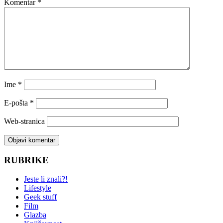
Komentar
*
Ime
*
E-pošta
*
Web-stranica
RUBRIKE
Jeste li znali?!
Lifestyle
Geek stuff
Film
Glazba