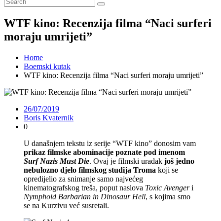
WTF kino: Recenzija filma “Naci surferi
moraju umrijeti”
Home
Boemski kutak
WTF kino: Recenzija filma “Naci surferi moraju umrijeti”
26/07/2019
Boris Kvaternik
0
U današnjem tekstu iz serije “WTF kino” donosim vam
prikaz filmske abominacije poznate pod imenom
Surf Nazis Must Die
. Ovaj je filmski uradak
još jedno
nebulozno djelo filmskog studija Troma
koji se
opredijelio za snimanje samo najvećeg
kinematografskog treša, poput naslova
Toxic Avenger
i
Nymphoid Barbarian in Dinosaur Hell
, s kojima smo
se na Kurzivu već susretali.