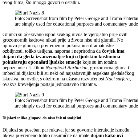
ovog filma, što mnogo govori o ostatku.
Foto: Screenshot from film by Peter George and Troma Entertai
are simply used for educational purposes and commentary unde
Glumci su očekivano ispod svakog nivoa te vjerojatno prije ovih
grozomornih kadrova nikad prije u životu nisu niti glumili. No
njihova je gluma, u povremenim pokušajima dramaturške
ozbiljnosti, toliko usiljena, naporna i neprirodna da
čovjek ima
dojam da gleda izvanzemaljce koji u ljudskim kostimima
pokušavaju oponašati ljudske emocije
koje su im totalna
nepoznanica. U filmu
Nymphoid Barbarian
, grozomorna gluma i
imbecilni dijalozi bili su neki od najzabavnijih aspekata gledalačkog
iskustva, no ovdje, s obzirom na užasnu razvučenost
Naci surfera
,
ovakva kreveljenja postaju jednostavno iritantna.
Foto: Screenshot from film by Peter George and Troma Entertai
are simply used for educational purposes and commentary unde
Dijalozi toliko glupavi da nisu čak ni smiješni
Dijalozi su poseban par rukava, jer su govorne interakcije između
likova povremeno toliko nasumične da imate
dojam kako ovi