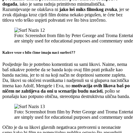
događa
, iako je sama radnja primitivno minimalistička.
Razumijevanje ne olakšava ni
jako loš miks filmskog zvuka
, jer se
zvuk dijaloga kroz cijeli film doima nekako prigušen, te ćete bez
titlova vrlo teško uspjeti pohvatati sve što biva izrečeno.
Foto: Screenshot from film by Peter George and Troma Entertai
are simply used for educational purposes and commentary unde
Kakve veze s bilo čime imaju naci surferi??
Posljednje što je potrebno komentirati su sami likovi. Naime, nema
baš nikakve potrebe da se banda koju ovaj film prati prikaže kao
banda nacista, jer to ni na koji način ne doprinosi samome zapletu.
Da, likovi su okićeni svastikama i nadjenuli su si glupava nacistička
imena kao Adolf, Mengele i Eva, no
motivacija ovih likova baš po
ničem ne zahtijeva da oni u scenariju budu nacisti
, pošto se
ponašaju kao potpuno obična, stereotipna destruktivna ulična banda.
Foto: Screenshot from film by Peter George and Troma Entertai
are simply used for educational purposes and commentary unde
Očito je da su likovi glavnih negativaca pretvoreni u neonaciste
samo kako bi film na potencijalnu publiku ostavio što apsurdniji