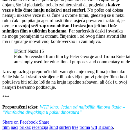
dojam, što bi gledatelje trebalo zainteresirati da pogledaju
kakve
veze s bilo čime imaju nekakvi naci surferi
. No pošto oni doista
nemaju nikakve veze ni sa čime u ovome filmu, gledatelj se u neku
ruku čak i po pitanju apsurdnosti filma osjeća prevaren i zakinut, jer
ovo je
u svojoj srži zapravo običan i beskrajno jeftino i loše
snimljen film o uličnim bandama
. Par surferskih daski i svastika
ne mogu promijeniti tu otrcanu činjenicu i od ovog filma stvoriti išta
ma i najmanje inovativno, kontroverzno ili zanimljivo.
Foto: Screenshot from film by Peter George and Troma Entertai
are simply used for educational purposes and commentary unde
Iz ovog razloga preporučio bih vam gledanje ovog filma jedino ako
želite iskušati vlastito strpljenje ili pak vidjeti pravi primjer filma koji
pokušava biti toliko loš da na kraju ispadne zabavan, ali čak i u ovoj
namjeri besramno podbacuje.
***
Preporučeni tekst:
WTF kino: Jedan od najlošijih filmova ikada –
“Nimfoidna divljakinja u paklu dinosaura”
Share on Facebook
Share
film
naci
prikaz
recenzija
šund
surferi
treš
troma
wtf
Bizarno
,