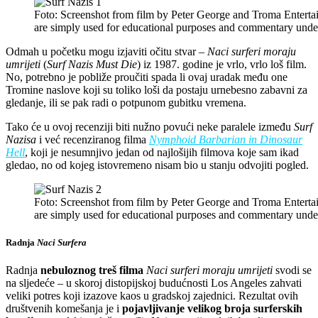
Foto: Screenshot from film by Peter George and Troma Entertai
are simply used for educational purposes and commentary unde
Odmah u početku mogu izjaviti očitu stvar –
Naci surferi moraju
umrijeti
(
Surf Nazis Must Die
) iz 1987. godine je vrlo, vrlo loš film.
No, potrebno je pobliže proučiti spada li ovaj uradak među one
Tromine naslove koji su toliko loši da postaju urnebesno zabavni za
gledanje, ili se pak radi o potpunom gubitku vremena.
Tako će u ovoj recenziji biti nužno povući neke paralele između
Surf
Nazisa
i već recenziranog filma
Nymphoid Barbarian in Dinosaur
Hell
, koji je nesumnjivo jedan od najlošijih filmova koje sam ikad
gledao, no od kojeg istovremeno nisam bio u stanju odvojiti pogled.
Foto: Screenshot from film by Peter George and Troma Entertai
are simply used for educational purposes and commentary unde
Radnja
Naci Surfera
Radnja
nebuloznog treš filma
Naci surferi moraju umrijeti
svodi se
na sljedeće – u skoroj distopijskoj budućnosti Los Angeles zahvati
veliki potres koji izazove kaos u gradskoj zajednici. Rezultat ovih
društvenih komešanja je i
pojavljivanje velikog broja surferskih