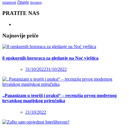
čitanje
znanost
životinje
PRATITE NAS
Najnovije priče
8 opskurnih hororaca za gledanje na Noć vještica
31/10/2022
31/10/2022
„Paganizam u teoriji i praksi“ – recenzija prvog modernog
hrvatskog magijskog priručnika
21/10/2022