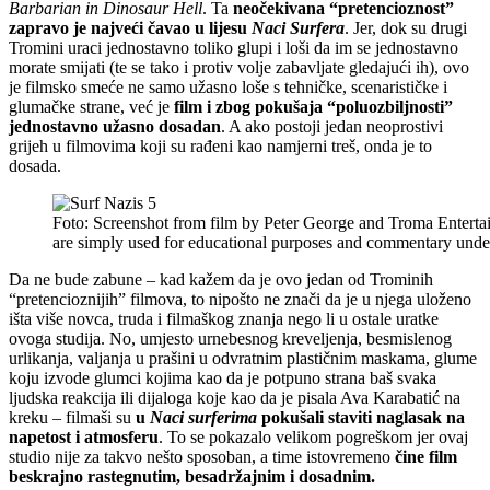
Barbarian in Dinosaur Hell
. Ta
neočekivana “pretencioznost”
zapravo je najveći čavao u lijesu
Naci Surfera
. Jer, dok su drugi
Tromini uraci jednostavno toliko glupi i loši da im se jednostavno
morate smijati (te se tako i protiv volje zabavljate gledajući ih), ovo
je filmsko smeće ne samo užasno loše s tehničke, scenarističke i
glumačke strane, već je
film i zbog pokušaja “poluozbiljnosti”
jednostavno užasno dosadan
. A ako postoji jedan neoprostivi
grijeh u filmovima koji su rađeni kao namjerni treš, onda je to
dosada.
Foto: Screenshot from film by Peter George and Troma Entertai
are simply used for educational purposes and commentary unde
Da ne bude zabune – kad kažem da je ovo jedan od Trominih
“pretencioznijih” filmova, to nipošto ne znači da je u njega uloženo
išta više novca, truda i filmaškog znanja nego li u ostale uratke
ovoga studija. No, umjesto urnebesnog kreveljenja, besmislenog
urlikanja, valjanja u prašini u odvratnim plastičnim maskama, glume
koju izvode glumci kojima kao da je potpuno strana baš svaka
ljudska reakcija ili dijaloga koje kao da je pisala Ava Karabatić na
kreku – filmaši su
u
Naci surferima
pokušali staviti naglasak na
napetost i atmosferu
. To se pokazalo velikom pogreškom jer ovaj
studio nije za takvo nešto sposoban, a time istovremeno
čine film
beskrajno rastegnutim, besadržajnim i dosadnim.