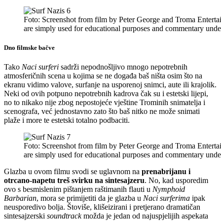
Foto: Screenshot from film by Peter George and Troma Entertai
are simply used for educational purposes and commentary unde
Dno filmske bačve
Tako
Naci surferi
sadrži nepodnošljivo mnogo nepotrebnih
atmosferičnih scena u kojima se ne događa baš ništa osim što na
ekranu vidimo valove, surfanje na usporenoj snimci, aute ili krajolik.
Neki od ovih potpuno nepotrebnih kadrova čak su i estetski lijepi,
no to nikako nije zbog nepostojeće vještine Trominih snimatelja i
scenografa, već jednostavno zato što baš nitko ne može snimati
plaže i more te estetski totalno podbaciti.
Foto: Screenshot from film by Peter George and Troma Entertai
are simply used for educational purposes and commentary unde
Glazba u ovom filmu svodi se uglavnom na
prenabrijanu i
otrcano-napetu treš svirku na sintesajzeru
. No, kad usporedim
ovo s besmislenim pištanjem raštimanih flauti u
Nymphoid
Barbarian
, mora se primijetiti da je glazba u
Naci surferima
ipak
neusporedivo bolja. Štoviše, klišeizirani i pretjerano dramatičan
sintesajzerski
soundtrack
možda je jedan od najuspjelijih aspekata