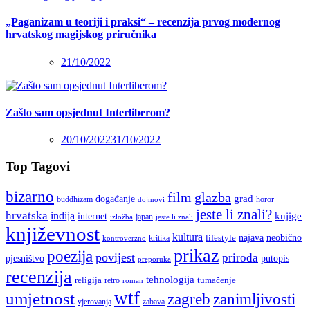
„Paganizam u teoriji i praksi“ – recenzija prvog modernog
hrvatskog magijskog priručnika
21/10/2022
Zašto sam opsjednut Interliberom?
20/10/2022
31/10/2022
Top Tagovi
bizarno
film
glazba
grad
događanje
buddhizam
horor
dojmovi
jeste li znali?
hrvatska
indija
knjige
internet
japan
jeste li znali
izložba
književnost
kultura
najava
lifestyle
neobično
kritika
kontroverzno
prikaz
poezija
povijest
priroda
putopis
pjesništvo
preporuka
recenzija
tehnologija
religija
tumačenje
retro
roman
wtf
umjetnost
zagreb
zanimljivosti
vjerovanja
zabava