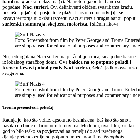
bandi
na gradskim plažama (?). Najnotornija od tih bandi su,
pogađate,
Naci surferi
. Ovi delinkventi okićeni svastikama kradu,
pustoše i pljačkaju posjetitelje plaže. Istovremeno, odvijaju se i
krvavi teritorijalni okršaji između Naci surfera i drugih bandi, poput
surferskih samuraja, skejtera, motorista
, i sličnih likova.
Foto: Screenshot from film by Peter George and Troma Entertai
are simply used for educational purposes and commentary unde
No, jednog dana Naci surferi na plaži ubiju crnca, sina jedne bakice
iz lokalnog staračkog doma. Ova
bakica na to potpuno poludi i
krene u krvavi pohod protiv Naci surfera
, želeći jedino osvetu za
svoga sina.
Foto: Screenshot from film by Peter George and Troma Entertai
are simply used for educational purposes and commentary unde
Tromin pretenciozni pokušaj
Radnja je, kao što vidite, apsolutno besmislena, baš kao što smo i
navikli da bude u Trominim filmovima. Međutim, ovaj film, koliko
god to bilo teško za povjerovati na temelju do sad izrečenoga,
djeluje pretencioznije od potpuno imbecilnog filma
Nymphoid