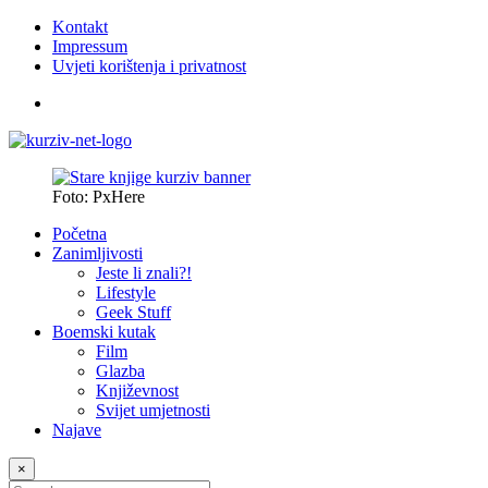
Kontakt
Impressum
Uvjeti korištenja i privatnost
Foto: PxHere
Početna
Zanimljivosti
Jeste li znali?!
Lifestyle
Geek Stuff
Boemski kutak
Film
Glazba
Književnost
Svijet umjetnosti
Najave
×