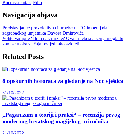
Boemski kutak
,
Film
Navigacija objava
Predstavljanje: provokativna i urnebesna “Olimpenijada”
zagrebačkog umjetnika Davora Dmitrovića
Volite vampire? Ili ih pak mrzite? Ova urnebesna serija mogla bi
vam se u oba slučaja podjednako svidjeti!
Related Posts
8 opskurnih hororaca za gledanje na Noć vještica
31/10/2022
„Paganizam u teoriji i praksi“ – recenzija prvog
modernog hrvatskog magijskog priručnika
21/10/2022