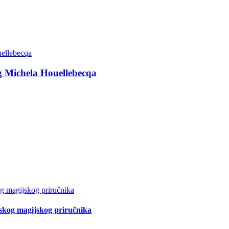
g Michela Houellebecqa
tskog magijskog priručnika