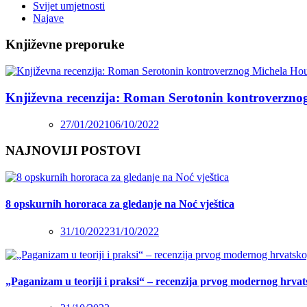
Svijet umjetnosti
Najave
Književne preporuke
Književna recenzija: Roman Serotonin kontroverzno
27/01/2021
06/10/2022
NAJNOVIJI POSTOVI
8 opskurnih hororaca za gledanje na Noć vještica
31/10/2022
31/10/2022
„Paganizam u teoriji i praksi“ – recenzija prvog modernog hrva