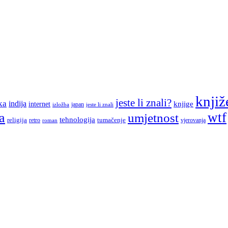
knjiž
jeste li znali?
ka
indija
knjige
internet
japan
jeste li znali
izložba
a
wtf
umjetnost
tehnologija
religija
tumačenje
retro
vjerovanja
roman