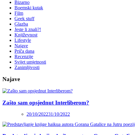
Bizarno
Boemski kutak
Film
Geek stuff
Glazba
Jeste li znali?!
Književnost
Lifestyle
Najave
Priča dana
Recenzije
Svijet umjetnosti
Zanimljivosti
Najave
Zašto sam opsjednut Interliberom?
20/10/2022
31/10/2022