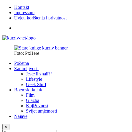
Kontakt
Impressum
Uvjeti korištenja i privatnost
Foto: PxHere
Početna
Zanimljivosti
Jeste li znali?!
Lifestyle
Geek Stuff
Boemski kutak
Film
Glazba
Književnost
Svijet umjetnosti
Najave
×