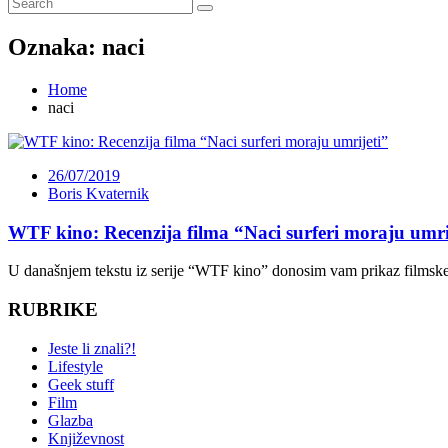
Oznaka:
naci
Home
naci
26/07/2019
Boris Kvaternik
WTF kino: Recenzija filma “Naci surferi moraju umri
U današnjem tekstu iz serije “WTF kino” donosim vam prikaz filmsk
RUBRIKE
Jeste li znali?!
Lifestyle
Geek stuff
Film
Glazba
Književnost