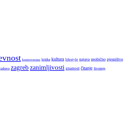
evnost
kultura
najava
lifestyle
neobično
pjesništvo
kritika
kontroverzno
zagreb
zanimljivosti
čitanje
znanost
zabava
životinje