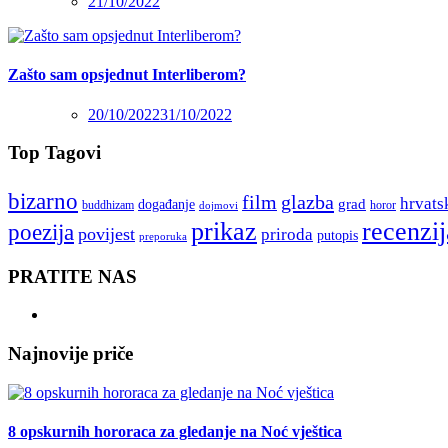
21/10/2022
Zašto sam opsjednut Interliberom?
20/10/2022
31/10/2022
Top Tagovi
bizarno
film
glazba
hrvats
grad
događanje
buddhizam
horor
dojmovi
recenzij
prikaz
poezija
povijest
priroda
putopis
preporuka
PRATITE NAS
Najnovije priče
8 opskurnih hororaca za gledanje na Noć vještica