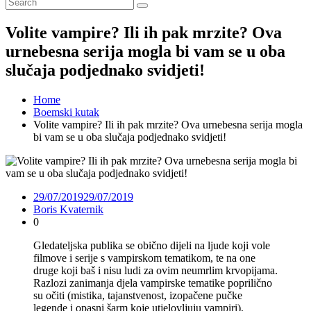
Volite vampire? Ili ih pak mrzite? Ova
urnebesna serija mogla bi vam se u oba
slučaja podjednako svidjeti!
Home
Boemski kutak
Volite vampire? Ili ih pak mrzite? Ova urnebesna serija mogla
bi vam se u oba slučaja podjednako svidjeti!
29/07/2019
29/07/2019
Boris Kvaternik
0
Gledateljska publika se obično dijeli na ljude koji vole
filmove i serije s vampirskom tematikom, te na one
druge koji baš i nisu ludi za ovim neumrlim krvopijama.
Razlozi zanimanja djela vampirske tematike poprilično
su očiti (mistika, tajanstvenost, izopačene pučke
legende i opasni šarm koje utjelovljuju vampiri),