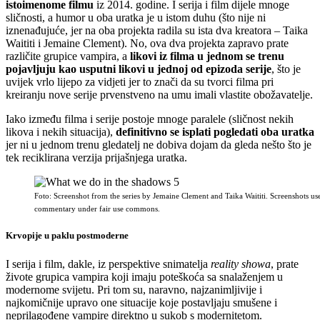
istoimenome filmu
iz 2014. godine. I serija i film dijele mnoge
sličnosti, a humor u oba uratka je u istom duhu (što nije ni
iznenađujuće, jer na oba projekta radila su ista dva kreatora – Taika
Waititi i Jemaine Clement). No, ova dva projekta zapravo prate
različite grupice vampira, a
likovi iz filma u jednom se trenu
pojavljuju kao usputni likovi u jednoj od epizoda serije
, što je
uvijek vrlo lijepo za vidjeti jer to znači da su tvorci filma pri
kreiranju nove serije prvenstveno na umu imali vlastite obožavatelje.
Iako između filma i serije postoje mnoge paralele (sličnost nekih
likova i nekih situacija),
definitivno se isplati pogledati oba uratka
jer ni u jednom trenu gledatelj ne dobiva dojam da gleda nešto što je
tek reciklirana verzija prijašnjega uratka.
Foto: Screenshot from the series by Jemaine Clement and Taika Waititi. Screenshots us
commentary under fair use commons.
Krvopije u paklu postmoderne
I serija i film, dakle, iz perspektive snimatelja
reality showa
, prate
živote grupica vampira koji imaju poteškoća sa snalaženjem u
modernome svijetu. Pri tom su, naravno, najzanimljivije i
najkomičnije upravo one situacije koje postavljaju smušene i
neprilagođene vampire direktno u sukob s modernitetom.