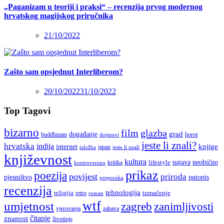
„Paganizam u teoriji i praksi“ – recenzija prvog modernog
hrvatskog magijskog priručnika
21/10/2022
Zašto sam opsjednut Interliberom?
20/10/2022
31/10/2022
Top Tagovi
bizarno
film
glazba
grad
događanje
buddhizam
horor
dojmovi
jeste li znali?
hrvatska
indija
knjige
internet
japan
jeste li znali
izložba
književnost
kultura
najava
lifestyle
neobično
kritika
kontroverzno
prikaz
poezija
povijest
priroda
putopis
pjesništvo
preporuka
recenzija
tehnologija
religija
tumačenje
retro
roman
wtf
umjetnost
zagreb
zanimljivosti
vjerovanja
zabava
čitanje
znanost
životinje