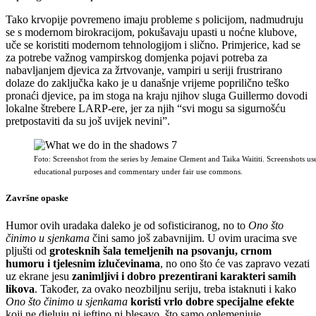
Tako krvopije povremeno imaju probleme s policijom, nadmudruju
se s modernom birokracijom, pokušavaju upasti u noćne klubove,
uče se koristiti modernom tehnologijom i slično. Primjerice, kad se
za potrebe važnog vampirskog domjenka pojavi potreba za
nabavljanjem djevica za žrtvovanje, vampiri u seriji frustrirano
dolaze do zaključka kako je u današnje vrijeme poprilično teško
pronaći djevice, pa im stoga na kraju njihov sluga Guillermo dovodi
lokalne štrebere LARP-ere, jer za njih “svi mogu sa sigurnošću
pretpostaviti da su još uvijek nevini”.
Foto: Screenshot from the series by Jemaine Clement and Taika Waititi. Screenshots us
educational purposes and commentary under fair use commons.
Završne opaske
Humor ovih uradaka daleko je od sofisticiranog, no to
Ono što
činimo u sjenkama
čini samo još zabavnijim. U ovim uracima sve
pljušti od
grotesknih šala temeljenih na psovanju, crnom
humoru i tjelesnim izlučevinama
, no ono što će vas zapravo vezati
uz ekrane jesu
zanimljivi i dobro prezentirani karakteri samih
likova
. Također, za ovako neozbiljnu seriju, treba istaknuti i kako
Ono što činimo u sjenkama
koristi vrlo dobre specijalne efekte
koji ne djeluju ni jeftino ni blesavo, što samo oplemenjuje