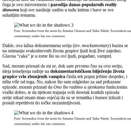
čega je ovo istovremeno i
parodija danas popularnih
reality
showova
koji sve nasilnije zadiru u tuđu intimu i bave se sve
suludijim temama.
Foto: Screenshot from the series by Jemaine Clement and Taika Waititi. Screenshots us
commentary under fair use commons.
Dakle, ova lažna dokumentarna serija (tzv.
mockumentary
) bazira se
na snimanju svakodnevnih života grupice ljudi koji žive zajedno.
Glavna “caka” je u tome što su ovi ljudi, pogađate, vampiri.
Sad, moram priznati da mi se, dok sam prvotno čuo za ovu seriju,
ideja temeljenja radnje na
dokumentarističkom bilježenju života
grupice vrlo zbunjenih vampira
činila tek poput jeftine dosjetke, i
ništa više od toga. No, nakon što sam odgledao za sad prikazane
epizode, moram priznati da
Ono što radimo u sjenkama
funkcionira
vraški dobro, te da tijekom trajanja svih desetak kratkih epizoda
serije nikad nisam imao osjećaj da su se tematika i humor izlizali i
postali repetitivni do točke nezanimljivosti.
Foto: Screenshot from the series by Jemaine Clement and Taika Waititi. Screenshots us
commentary under fair use commons.