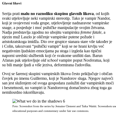
Glavni likovi
Serija prati
malu no raznoliku skupinu glavnih likova
, od kojih
svaki utjelovljuje neki vampirski stereotip. Tako je vampir Nandor,
koji je svojevrsni vođa grupe, utjelovljenje nadnaravne vampirske
snage, a posjeduje i moć psihičke manipulacije svojim žrtvama.
Nadja predstavlja zgodnu no ubojitu vampirsku
femme fatale
, a
njezin muž Laszlo je oličenje vampirske putene požude i
aristokratskoga imidža. Dio ove grupice stanara stare vile također je
i Colin, takozvani “psihički vampir” koji se ne hrani krvlju već
negativnim ljudskim emocijama pa stoga i izgleda kao tipični
naporni uredski službenik koji će svakome uništiti dan. Barun
Afanas pak utjelovljuje
old school
vampire poput Nosferatua, koji
su bili manje ljudi a više jeziva, deformirana čudovišta.
Ovoj se šarenoj skupini vampirskih likova često priključuje i običan
čovjek po imenu Guillermo, koji je Nandorov sluga. Njegov najveći
san jest služenjem od svoga gospodara zaslužiti dar vampirskih moći
i besmrtnosti, no vampiri iz Nandorovog domaćinstva zbog toga ga
nemilosrdno iskorištavaju.
Foto: Screenshot from the series by Jemaine Clement and Taika Waititi. Screenshots us
educational purposes and commentary under fair use commons.