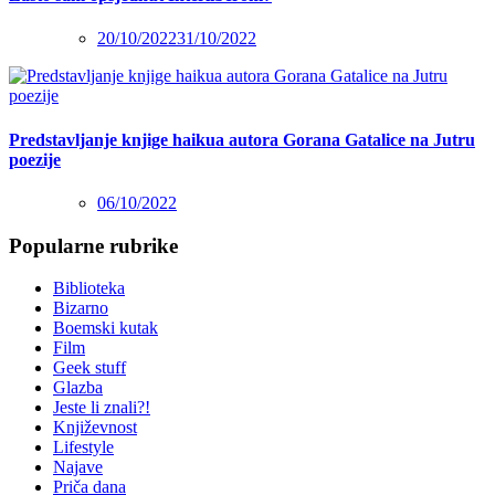
20/10/2022
31/10/2022
Predstavljanje knjige haikua autora Gorana Gatalice na Jutru
poezije
06/10/2022
Popularne rubrike
Biblioteka
Bizarno
Boemski kutak
Film
Geek stuff
Glazba
Jeste li znali?!
Književnost
Lifestyle
Najave
Priča dana