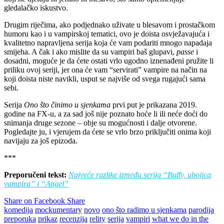
gledalačko iskustvo.
Drugim riječima, ako podjednako uživate u blesavom i prostačkom
humoru kao i u vampirskoj tematici, ovo je doista osvježavajuća i
kvalitetno napravljena serija koja će vam podariti mnogo napadaja
smijeha. A čak i ako mislite da su vampiri baš glupavi,
passe
i
dosadni, moguće je da ćete ostati vrlo ugodno iznenađeni pružite li
priliku ovoj seriji, jer ona će vam “servirati” vampire na način na
koji doista niste navikli, usput se najviše od svega rugajući sama
sebi.
Serija
Ono što činimo u sjenkama
prvi put je prikazana 2019.
godine na FX-u, a za sad još nije poznato hoće li ili neće doći do
snimanja druge sezone – obje su mogućnosti i dalje otvorene.
Pogledajte ju, i vjerujem da ćete se vrlo brzo priključiti onima koji
navijaju za još epizoda.
***
Preporučeni tekst:
Najveće razlike između serija “Buffy, ubojica
vampira” i “Angel”
Share on Facebook
Share
komedija
mockumentary
novo
ono što radimo u sjenkama
parodija
preporuka
prikaz
recenzija
relity
serija
vampiri
what we do in the