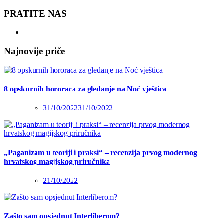
PRATITE NAS
Najnovije priče
8 opskurnih hororaca za gledanje na Noć vještica
31/10/2022
31/10/2022
„Paganizam u teoriji i praksi“ – recenzija prvog modernog
hrvatskog magijskog priručnika
21/10/2022
Zašto sam opsjednut Interliberom?