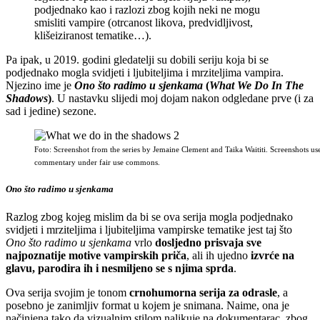
podjednako kao i razlozi zbog kojih neki ne mogu
smisliti vampire (otrcanost likova, predvidljivost,
klišeiziranost tematike…).
Pa ipak, u 2019. godini gledatelji su dobili seriju koja bi se
podjednako mogla svidjeti i ljubiteljima i mrziteljima vampira.
Njezino ime je
Ono što radimo u sjenkama
(
What We Do In The
Shadows
)
. U nastavku slijedi moj dojam nakon odgledane prve (i za
sad i jedine) sezone.
Foto: Screenshot from the series by Jemaine Clement and Taika Waititi. Screenshots us
commentary under fair use commons.
Ono što radimo u sjenkama
Razlog zbog kojeg mislim da bi se ova serija mogla podjednako
svidjeti i mrziteljima i ljubiteljima vampirske tematike jest taj što
Ono što radimo u sjenkama
vrlo
dosljedno prisvaja sve
najpoznatije motive vampirskih priča
, ali ih ujedno
izvrće na
glavu, parodira ih i nesmiljeno se s njima sprda
.
Ova serija svojim je tonom
crnohumorna serija za odrasle
, a
posebno je zanimljiv format u kojem je snimana. Naime, ona je
načinjena tako da vizualnim stilom nalikuje na dokumentarac, zbog