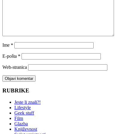
Ime
*
E-pošta
*
Web-stranica
RUBRIKE
Jeste li znali?!
Lifestyle
Geek stuff
Film
Glazba
Književnost