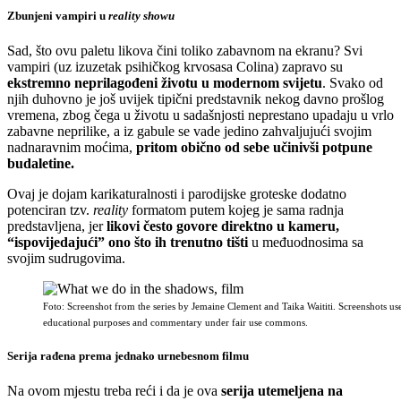
Zbunjeni vampiri u
reality showu
Sad, što ovu paletu likova čini toliko zabavnom na ekranu? Svi
vampiri (uz izuzetak psihičkog krvosasa Colina) zapravo su
ekstremno neprilagođeni životu u modernom svijetu
. Svako od
njih duhovno je još uvijek tipični predstavnik nekog davno prošlog
vremena, zbog čega u životu u sadašnjosti neprestano upadaju u vrlo
zabavne neprilike, a iz gabule se vade jedino zahvaljujući svojim
nadnaravnim moćima,
pritom obično od sebe učinivši potpune
budaletine.
Ovaj je dojam karikaturalnosti i parodijske groteske dodatno
potenciran tzv.
reality
formatom putem kojeg je sama radnja
predstavljena, jer
likovi često govore direktno u kameru,
“ispovijedajući” ono što ih trenutno tišti
u međuodnosima sa
svojim sudrugovima.
Foto: Screenshot from the series by Jemaine Clement and Taika Waititi. Screenshots us
educational purposes and commentary under fair use commons.
Serija rađena prema jednako urnebesnom filmu
Na ovom mjestu treba reći i da je ova
serija utemeljena na