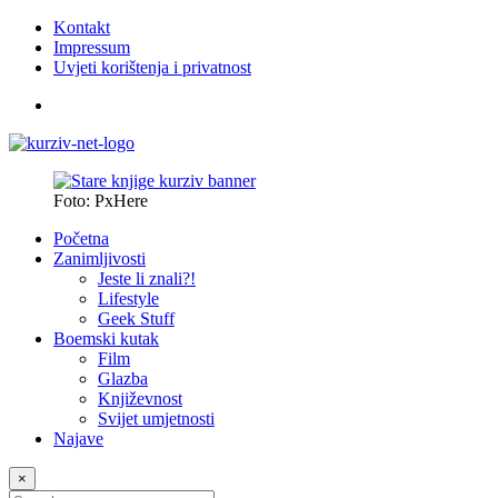
Kontakt
Impressum
Uvjeti korištenja i privatnost
Foto: PxHere
Početna
Zanimljivosti
Jeste li znali?!
Lifestyle
Geek Stuff
Boemski kutak
Film
Glazba
Književnost
Svijet umjetnosti
Najave
×