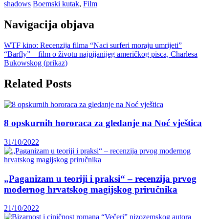
shadows
Boemski kutak
,
Film
Navigacija objava
WTF kino: Recenzija filma “Naci surferi moraju umrijeti”
“Barfly” – film o životu najpijanijeg američkog pisca, Charlesa
Bukowskog (prikaz)
Related Posts
8 opskurnih hororaca za gledanje na Noć vještica
31/10/2022
„Paganizam u teoriji i praksi“ – recenzija prvog
modernog hrvatskog magijskog priručnika
21/10/2022