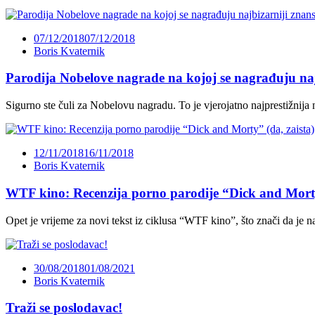
07/12/2018
07/12/2018
Boris Kvaternik
Parodija Nobelove nagrade na kojoj se nagrađuju naj
Sigurno ste čuli za Nobelovu nagradu. To je vjerojatno najprestižnija
12/11/2018
16/11/2018
Boris Kvaternik
WTF kino: Recenzija porno parodije “Dick and Morty
Opet je vrijeme za novi tekst iz ciklusa “WTF kino”, što znači da je na
30/08/2018
01/08/2021
Boris Kvaternik
Traži se poslodavac!