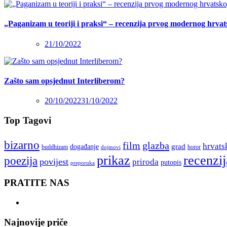
„Paganizam u teoriji i praksi“ – recenzija prvog modernog hrva
21/10/2022
Zašto sam opsjednut Interliberom?
20/10/2022
31/10/2022
Top Tagovi
bizarno
film
glazba
hrvats
grad
događanje
buddhizam
horor
dojmovi
recenzij
prikaz
poezija
povijest
priroda
putopis
preporuka
PRATITE NAS
Najnovije priče