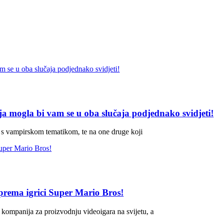
ja mogla bi vam se u oba slučaja podjednako svidjeti!
ije s vampirskom tematikom, te na one druge koji
prema igrici Super Mario Bros!
ih kompanija za proizvodnju videoigara na svijetu, a