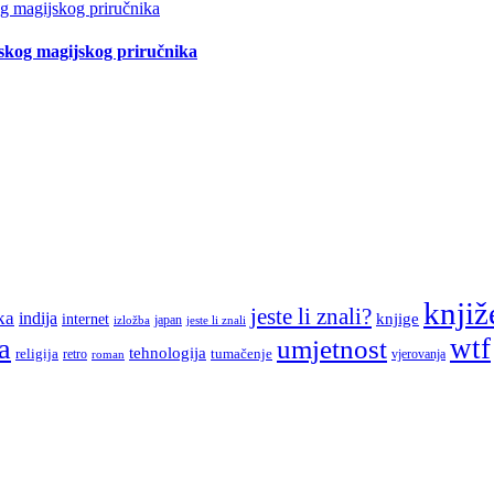
tskog magijskog priručnika
knjiž
jeste li znali?
ka
indija
knjige
internet
japan
jeste li znali
izložba
a
wtf
umjetnost
tehnologija
religija
tumačenje
retro
vjerovanja
roman