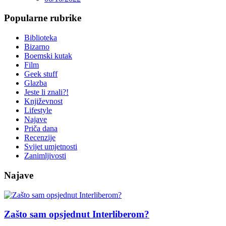
Popularne rubrike
Biblioteka
Bizarno
Boemski kutak
Film
Geek stuff
Glazba
Jeste li znali?!
Književnost
Lifestyle
Najave
Priča dana
Recenzije
Svijet umjetnosti
Zanimljivosti
Najave
Zašto sam opsjednut Interliberom?