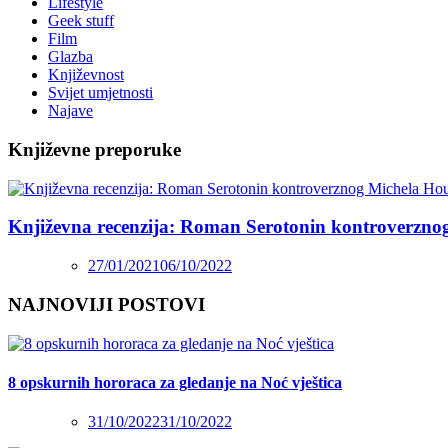
Lifestyle
Geek stuff
Film
Glazba
Književnost
Svijet umjetnosti
Najave
Književne preporuke
Književna recenzija: Roman Serotonin kontroverzno
27/01/2021
06/10/2022
NAJNOVIJI POSTOVI
8 opskurnih hororaca za gledanje na Noć vještica
31/10/2022
31/10/2022