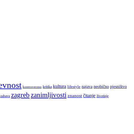
evnost
kultura
najava
lifestyle
neobično
pjesništvo
kritika
kontroverzno
zagreb
zanimljivosti
čitanje
znanost
zabava
životinje