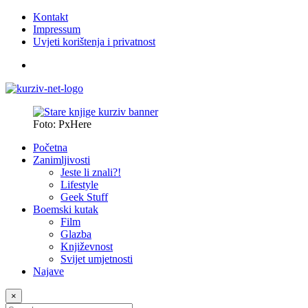
Kontakt
Impressum
Uvjeti korištenja i privatnost
Foto: PxHere
Početna
Zanimljivosti
Jeste li znali?!
Lifestyle
Geek Stuff
Boemski kutak
Film
Glazba
Književnost
Svijet umjetnosti
Najave
×