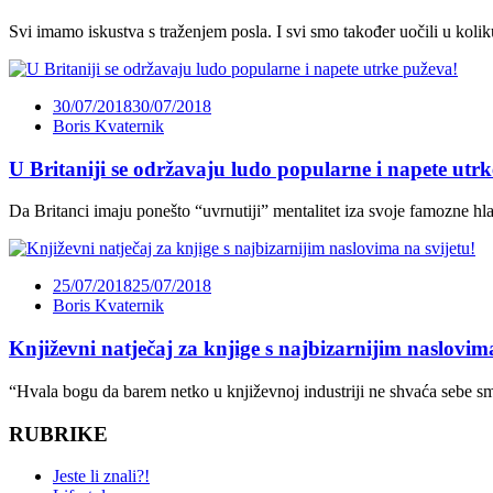
Svi imamo iskustva s traženjem posla. I svi smo također uočili u koliku
30/07/2018
30/07/2018
Boris Kvaternik
U Britaniji se održavaju ludo popularne i napete utr
Da Britanci imaju ponešto “uvrnutiji” mentalitet iza svoje famozne hlad
25/07/2018
25/07/2018
Boris Kvaternik
Književni natječaj za knjige s najbizarnijim naslovima
“Hvala bogu da barem netko u književnoj industriji ne shvaća sebe sm
RUBRIKE
Jeste li znali?!