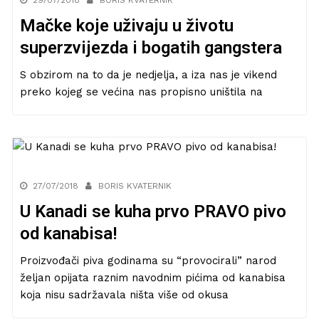
29/07/2018
BORIS KVATERNIK
Mačke koje uživaju u životu
superzvijezda i bogatih gangstera
S obzirom na to da je nedjelja, a iza nas je vikend
preko kojeg se većina nas propisno uništila na
27/07/2018
BORIS KVATERNIK
U Kanadi se kuha prvo PRAVO pivo
od kanabisa!
Proizvođači piva godinama su “provocirali” narod
željan opijata raznim navodnim pićima od kanabisa
koja nisu sadržavala ništa više od okusa