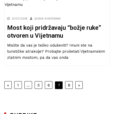
21/07/2018
BORIS KVATERNIK
Most koji pridržavaju “božje ruke”
otvoren u Vijetnamu
Mislite da vas je teško oduševiti? Imuni ste na
turističke atrakcije? Probajte prošetati Vijetnamskim
zlatnim mostom, pa da vas onda
Navigacija
«
1
…
5
6
7
8
»
objava