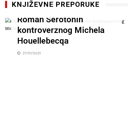
KNJIŽEVNE PREPORUKE
Književna recenzija:
Roman Serotonin
kontroverznog Michela
Houellebecqa
27/01/2021