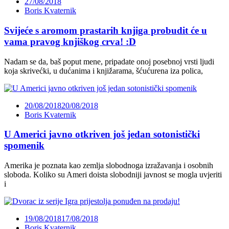
27/08/2018
Boris Kvaternik
Svijeće s aromom prastarih knjiga probudit će u
vama pravog knjiškog crva! :D
Nadam se da, baš poput mene, pripadate onoj posebnoj vrsti ljudi
koja skrivećki, u dućanima i knjižarama, šćućurena iza polica,
20/08/2018
20/08/2018
Boris Kvaternik
U Americi javno otkriven još jedan sotonistički
spomenik
Amerika je poznata kao zemlja slobodnoga izražavanja i osobnih
sloboda. Koliko su Ameri doista slobodniji javnost se mogla uvjeriti
i
19/08/2018
17/08/2018
Boris Kvaternik