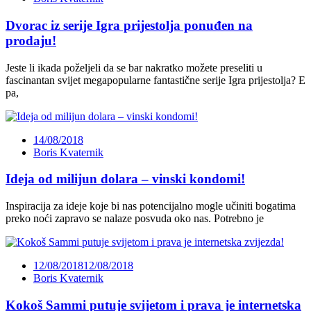
Dvorac iz serije Igra prijestolja ponuđen na
prodaju!
Jeste li ikada poželjeli da se bar nakratko možete preseliti u
fascinantan svijet megapopularne fantastične serije Igra prijestolja? E
pa,
14/08/2018
Boris Kvaternik
Ideja od milijun dolara – vinski kondomi!
Inspiracija za ideje koje bi nas potencijalno mogle učiniti bogatima
preko noći zapravo se nalaze posvuda oko nas. Potrebno je
12/08/2018
12/08/2018
Boris Kvaternik
Kokoš Sammi putuje svijetom i prava je internetska