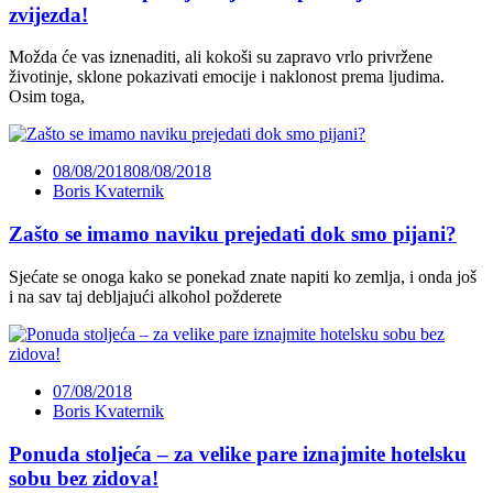
zvijezda!
Možda će vas iznenaditi, ali kokoši su zapravo vrlo privržene
životinje, sklone pokazivati emocije i naklonost prema ljudima.
Osim toga,
08/08/2018
08/08/2018
Boris Kvaternik
Zašto se imamo naviku prejedati dok smo pijani?
Sjećate se onoga kako se ponekad znate napiti ko zemlja, i onda još
i na sav taj debljajući alkohol požderete
07/08/2018
Boris Kvaternik
Ponuda stoljeća – za velike pare iznajmite hotelsku
sobu bez zidova!