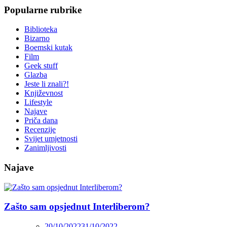
Popularne rubrike
Biblioteka
Bizarno
Boemski kutak
Film
Geek stuff
Glazba
Jeste li znali?!
Književnost
Lifestyle
Najave
Priča dana
Recenzije
Svijet umjetnosti
Zanimljivosti
Najave
Zašto sam opsjednut Interliberom?
20/10/2022
31/10/2022