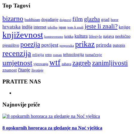
Top Tagovi
bizarno
film
glazba
grad
događanje
buddhizam
horor
dojmovi
jeste li znali?
hrvatska
indija
knjige
internet
japan
jeste li znali
izložba
književnost
kultura
najava
lifestyle
neobično
kritika
kontroverzno
prikaz
poezija
povijest
priroda
putopis
pjesništvo
preporuka
recenzija
tehnologija
religija
tumačenje
retro
roman
wtf
umjetnost
zagreb
zanimljivosti
vjerovanja
zabava
čitanje
znanost
životinje
PRATITE NAS
Najnovije priče
8 opskurnih hororaca za gledanje na Noć vještica