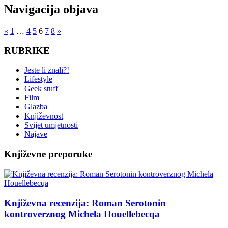
Navigacija objava
«
1
…
4
5
6
7
8
»
RUBRIKE
Jeste li znali?!
Lifestyle
Geek stuff
Film
Glazba
Književnost
Svijet umjetnosti
Najave
Književne preporuke
Književna recenzija: Roman Serotonin
kontroverznog Michela Houellebecqa