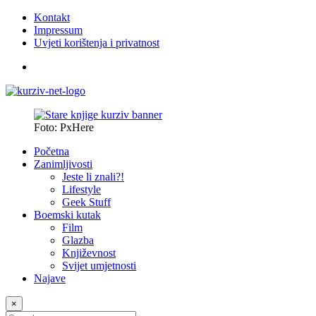
Kontakt
Impressum
Uvjeti korištenja i privatnost
Foto: PxHere
Početna
Zanimljivosti
Jeste li znali?!
Lifestyle
Geek Stuff
Boemski kutak
Film
Glazba
Književnost
Svijet umjetnosti
Najave
×