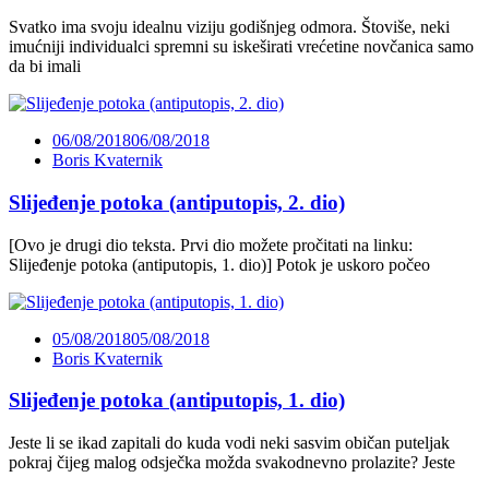
Svatko ima svoju idealnu viziju godišnjeg odmora. Štoviše, neki
imućniji individualci spremni su iskeširati vrećetine novčanica samo
da bi imali
06/08/2018
06/08/2018
Boris Kvaternik
Slijeđenje potoka (antiputopis, 2. dio)
[Ovo je drugi dio teksta. Prvi dio možete pročitati na linku:
Slijeđenje potoka (antiputopis, 1. dio)] Potok je uskoro počeo
05/08/2018
05/08/2018
Boris Kvaternik
Slijeđenje potoka (antiputopis, 1. dio)
Jeste li se ikad zapitali do kuda vodi neki sasvim običan puteljak
pokraj čijeg malog odsječka možda svakodnevno prolazite? Jeste