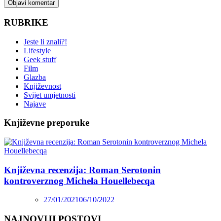
RUBRIKE
Jeste li znali?!
Lifestyle
Geek stuff
Film
Glazba
Književnost
Svijet umjetnosti
Najave
Književne preporuke
Književna recenzija: Roman Serotonin
kontroverznog Michela Houellebecqa
27/01/2021
06/10/2022
NAJNOVIJI POSTOVI