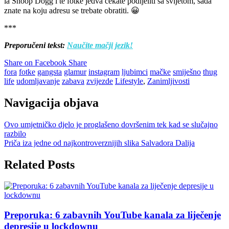
la Snoop Dogg i te fotke jedva čekate podijeliti sa svijetom, sada
znate na koju adresu se trebate obratiti. 😀
***
Preporučeni tekst:
Naučite mačji jezik!
Share on Facebook
Share
fora
fotke
gangsta
glamur
instagram
ljubimci
mačke
smiješno
thug
life
udomljavanje
zabava
zvijezde
Lifestyle
,
Zanimljivosti
Navigacija objava
Ovo umjetničko djelo je proglašeno dovršenim tek kad se slučajno
razbilo
Priča iza jedne od najkontroverznijih slika Salvadora Dalija
Related Posts
Preporuka: 6 zabavnih YouTube kanala za liječenje
depresije u lockdownu