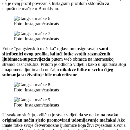
da je ovaj profil povezan s Instagram-profilom skloništa za
napuštene mačke u Brooklynu.
Foto: Instagram/cashcats
Foto: Instagram/cashcats
Fotke “gangsterskih mačaka” uglavnom osiguravaju
sami
sljedbenici ovog profila, šaljući fotke svojih razmaženih
ljubimaca-superzvijezda
putem web obrasca na internetskoj
stranici cashcats.biz. Pritom je odlično vidjeti i kako u uputama stoji
i napomena ljudima da ne šalju
nikakve fotke u svrhu čijeg
snimanja su životinje bile maltretirane
.
Foto: Instagram/cashcats
Foto: Instagram/cashcats
U svakom slučaju, odlična je stvar vidjeti da se netko
na ovako
originalan način sjetio promovirati udomljavanje mačaka
! Ako
imate fotke svoje četveronožne ljubimice koja živi zvjezdani život a-