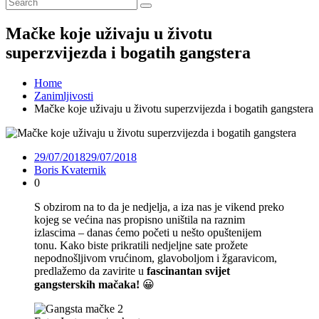
Mačke koje uživaju u životu
superzvijezda i bogatih gangstera
Home
Zanimljivosti
Mačke koje uživaju u životu superzvijezda i bogatih gangstera
29/07/2018
29/07/2018
Boris Kvaternik
0
S obzirom na to da je nedjelja, a iza nas je vikend preko
kojeg se većina nas propisno uništila na raznim
izlascima – danas ćemo početi u nešto opuštenijem
tonu. Kako biste prikratili nedjeljne sate prožete
nepodnošljivom vrućinom, glavoboljom i žgaravicom,
predlažemo da zavirite u
fascinantan svijet
gangsterskih mačaka!
😀