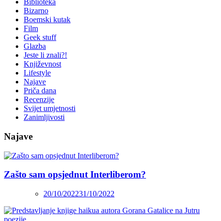
Biblioteka
Bizarno
Boemski kutak
Film
Geek stuff
Glazba
Jeste li znali?!
Književnost
Lifestyle
Najave
Priča dana
Recenzije
Svijet umjetnosti
Zanimljivosti
Najave
Zašto sam opsjednut Interliberom?
20/10/2022
31/10/2022