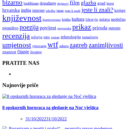
bizarno
film
glazba
grad
događanje
buddhizam
horor
dojmovi
jeste li znali?
hrvatska
indija
knjige
internet
japan
jeste li znali
izložba
književnost
kultura
najava
lifestyle
neobično
kritika
kontroverzno
prikaz
poezija
povijest
priroda
putopis
pjesništvo
preporuka
recenzija
tehnologija
religija
tumačenje
retro
roman
wtf
umjetnost
zagreb
zanimljivosti
vjerovanja
zabava
čitanje
znanost
životinje
PRATITE NAS
Najnovije priče
8 opskurnih hororaca za gledanje na Noć vještica
31/10/2022
31/10/2022