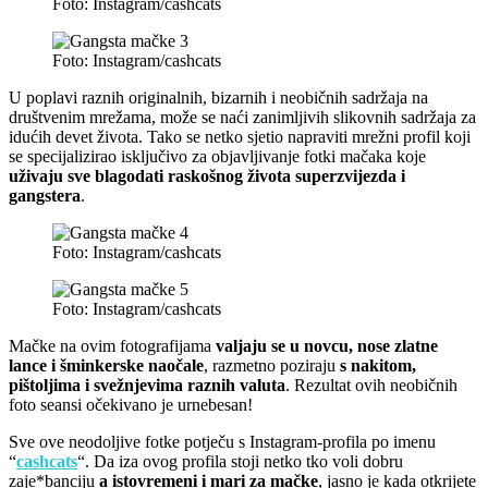
Foto: Instagram/cashcats
Foto: Instagram/cashcats
U poplavi raznih originalnih, bizarnih i neobičnih sadržaja na
društvenim mrežama, može se naći zanimljivih slikovnih sadržaja za
idućih devet života. Tako se netko sjetio napraviti mrežni profil koji
se specijalizirao isključivo za objavljivanje fotki mačaka koje
uživaju sve blagodati raskošnog života superzvijezda i
gangstera
.
Foto: Instagram/cashcats
Foto: Instagram/cashcats
Mačke na ovim fotografijama
valjaju se u novcu, nose zlatne
lance i šminkerske naočale
, razmetno poziraju
s nakitom,
pištoljima i svežnjevima raznih valuta
. Rezultat ovih neobičnih
foto seansi očekivano je urnebesan!
Sve ove neodoljive fotke potječu s Instagram-profila po imenu
“
cashcats
“. Da iza ovog profila stoji netko tko voli dobru
zaje*banciju
a istovremeni i mari za mačke
, jasno je kada otkrijete