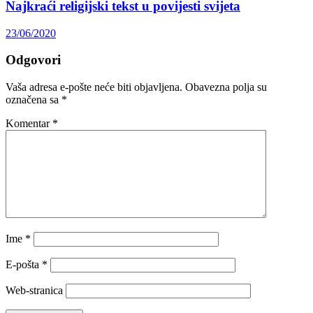
Najkraći religijski tekst u povijesti svijeta
23/06/2020
Odgovori
Vaša adresa e-pošte neće biti objavljena.
Obavezna polja su
označena sa
*
Komentar
*
Ime
*
E-pošta
*
Web-stranica