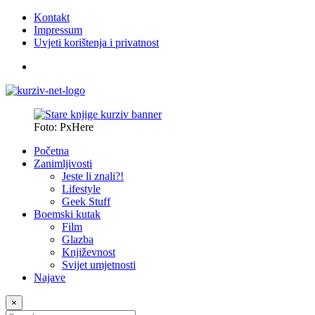
Kontakt
Impressum
Uvjeti korištenja i privatnost
Foto: PxHere
Početna
Zanimljivosti
Jeste li znali?!
Lifestyle
Geek Stuff
Boemski kutak
Film
Glazba
Književnost
Svijet umjetnosti
Najave
×