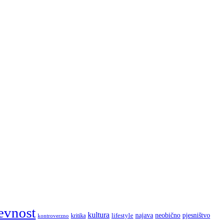
evnost
kultura
najava
lifestyle
neobično
pjesništvo
kritika
kontroverzno