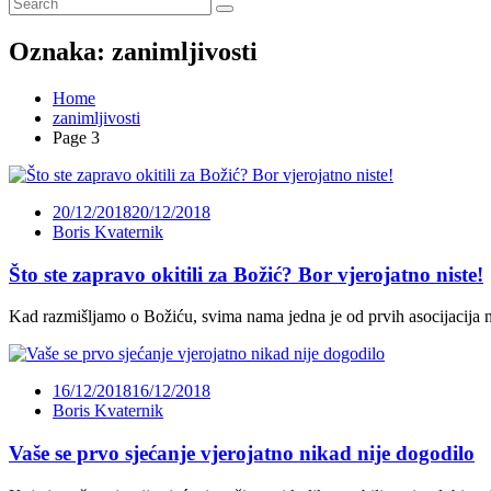
Oznaka:
zanimljivosti
Home
zanimljivosti
Page 3
20/12/2018
20/12/2018
Boris Kvaternik
Što ste zapravo okitili za Božić? Bor vjerojatno niste!
Kad razmišljamo o Božiću, svima nama jedna je od prvih asocijacija n
16/12/2018
16/12/2018
Boris Kvaternik
Vaše se prvo sjećanje vjerojatno nikad nije dogodilo