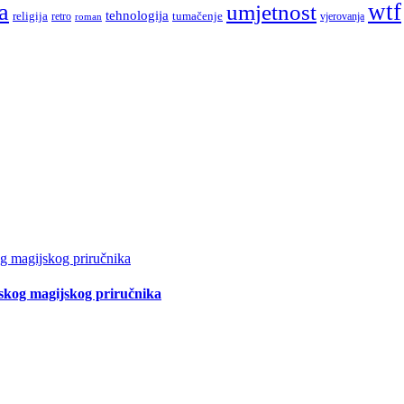
a
wtf
umjetnost
tehnologija
religija
tumačenje
retro
vjerovanja
roman
tskog magijskog priručnika