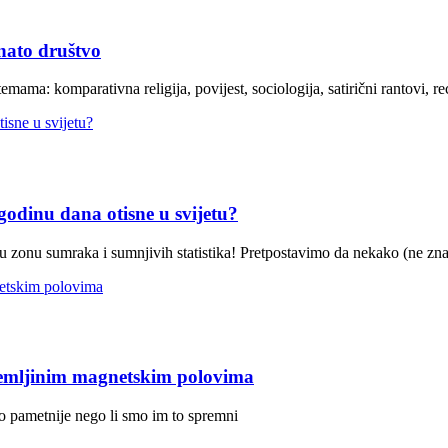
nato društvo
mama: komparativna religija, povijest, sociologija, satirični rantovi, rec
 godinu dana otisne u svijetu?
zonu sumraka i sumnjivih statistika! Pretpostavimo da nekako (ne zn
 Zemljinim magnetskim polovima
o pametnije nego li smo im to spremni