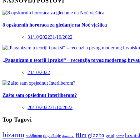
NAJNOVIJI POSTOVI
8 opskurnih hororaca za gledanje na Noć vještica
31/10/2022
31/10/2022
„Paganizam u teoriji i praksi“ – recenzija prvog modernog hrva
21/10/2022
Zašto sam opsjednut Interliberom?
20/10/2022
31/10/2022
Top Tagovi
bizarno
film
glazba
hrvats
grad
događanje
buddhizam
horor
dojmovi