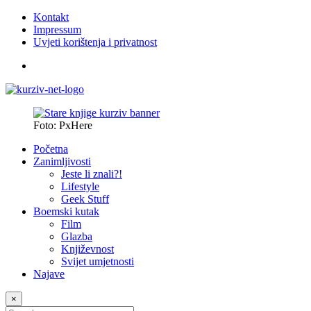
Kontakt
Impressum
Uvjeti korištenja i privatnost
Foto: PxHere
Početna
Zanimljivosti
Jeste li znali?!
Lifestyle
Geek Stuff
Boemski kutak
Film
Glazba
Književnost
Svijet umjetnosti
Najave
×