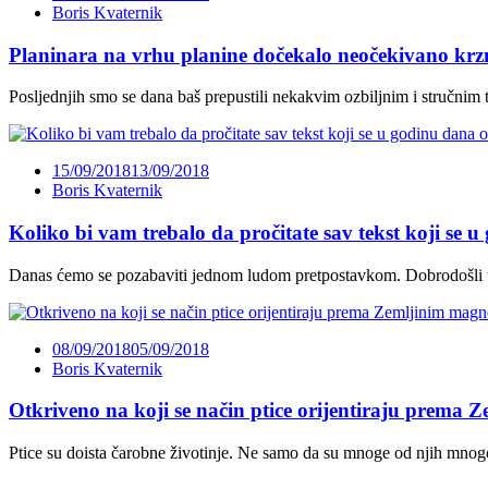
Boris Kvaternik
Planinara na vrhu planine dočekalo neočekivano krz
Posljednjih smo se dana baš prepustili nekakvim ozbiljnim i stručnim te
15/09/2018
13/09/2018
Boris Kvaternik
Koliko bi vam trebalo da pročitate sav tekst koji se u
Danas ćemo se pozabaviti jednom ludom pretpostavkom. Dobrodošli u 
08/09/2018
05/09/2018
Boris Kvaternik
Otkriveno na koji se način ptice orijentiraju prema
Ptice su doista čarobne životinje. Ne samo da su mnoge od njih mnog