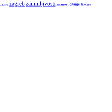
zagreb
zanimljivosti
čitanje
znanost
zabava
životinje