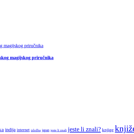
tskog magijskog priručnika
knjiž
jeste li znali?
ka
indija
knjige
internet
japan
jeste li znali
izložba