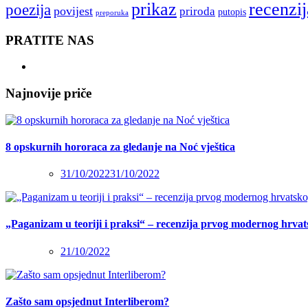
recenzij
prikaz
poezija
povijest
priroda
putopis
preporuka
PRATITE NAS
Najnovije priče
8 opskurnih hororaca za gledanje na Noć vještica
31/10/2022
31/10/2022
„Paganizam u teoriji i praksi“ – recenzija prvog modernog hrva
21/10/2022
Zašto sam opsjednut Interliberom?