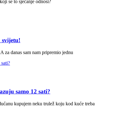
 koji se to sjećanje odnosi?
 svijetu!
e. A za danas sam nam pripremio jednu
kazuju samo 12 sati?
 dućanu kupujem neku trulež koju kod kuće treba