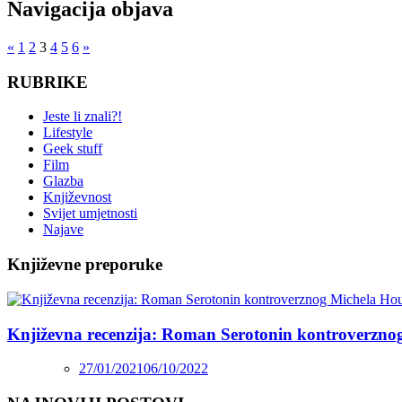
Navigacija objava
«
1
2
3
4
5
6
»
RUBRIKE
Jeste li znali?!
Lifestyle
Geek stuff
Film
Glazba
Književnost
Svijet umjetnosti
Najave
Književne preporuke
Književna recenzija: Roman Serotonin kontroverzno
27/01/2021
06/10/2022