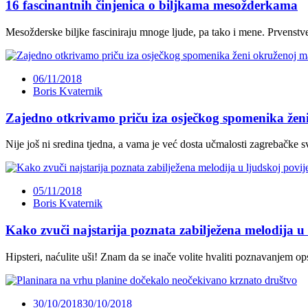
16 fascinantnih činjenica o biljkama mesožderkama
Mesožderske biljke fasciniraju mnoge ljude, pa tako i mene. Prvenstve
06/11/2018
Boris Kvaternik
Zajedno otkrivamo priču iza osječkog spomenika že
Nije još ni sredina tjedna, a vama je već dosta učmalosti zagrebačke 
05/11/2018
Boris Kvaternik
Kako zvuči najstarija poznata zabilježena melodija u 
Hipsteri, naćulite uši! Znam da se inače volite hvaliti poznavanjem 
30/10/2018
30/10/2018