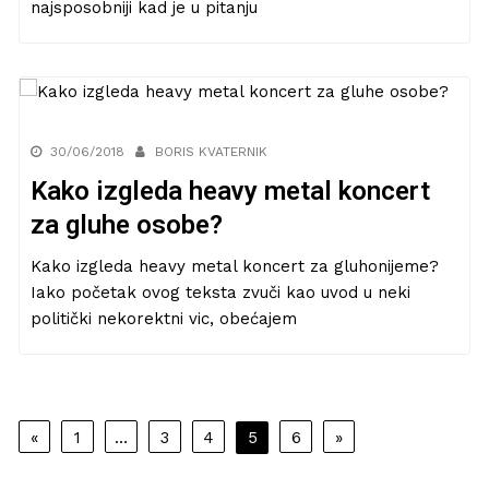
najsposobniji kad je u pitanju
30/06/2018
BORIS KVATERNIK
Kako izgleda heavy metal koncert
za gluhe osobe?
Kako izgleda heavy metal koncert za gluhonijeme?
Iako početak ovog teksta zvuči kao uvod u neki
politički nekorektni vic, obećajem
Navigacija
«
1
…
3
4
5
6
»
objava