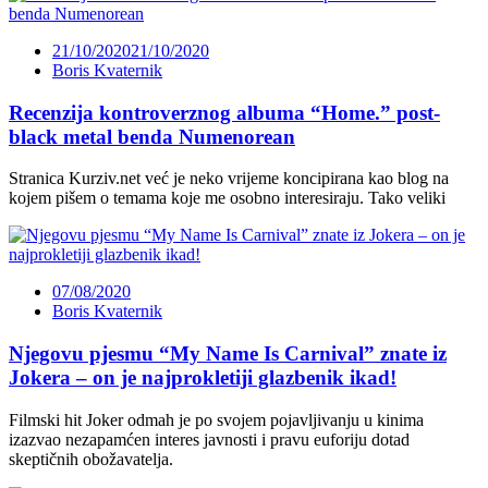
21/10/2020
21/10/2020
Boris Kvaternik
Recenzija kontroverznog albuma “Home.” post-
black metal benda Numenorean
Stranica Kurziv.net već je neko vrijeme koncipirana kao blog na
kojem pišem o temama koje me osobno interesiraju. Tako veliki
07/08/2020
Boris Kvaternik
Njegovu pjesmu “My Name Is Carnival” znate iz
Jokera – on je najprokletiji glazbenik ikad!
Filmski hit Joker odmah je po svojem pojavljivanju u kinima
izazvao nezapamćen interes javnosti i pravu euforiju dotad
skeptičnih obožavatelja.