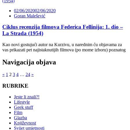
02/06/2020
02/06/2020
Goran Malešević
Ciklus recenzija filmova Federica Fellinija: 1. dio –
La Strada (1954)
Kao novi gostujući autor na Kurzivu, u narednim ću objavama za
vas prikazati pet najistaknutijih filmova (po mome izboru) poznatog
Navigacija objava
«
1
2
3
4
…
24
»
RUBRIKE
Jeste li znali?!
Lifestyle
Geek stuff
Film
Glazba
Književnost
Svijet umjetnosti