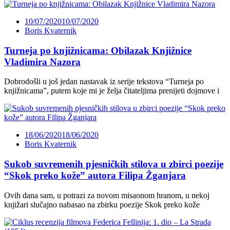
10/07/2020
10/07/2020
Boris Kvaternik
Turneja po knjižnicama: Obilazak Knjižnice
Vladimira Nazora
Dobrodošli u još jedan nastavak iz serije tekstova “Turneja po
knjižnicama”, putem koje mi je želja čitateljima prenijeti dojmove i
18/06/2020
18/06/2020
Boris Kvaternik
Sukob suvremenih pjesničkih stilova u zbirci poezije
“Skok preko kože” autora Filipa Žganjara
Ovih dana sam, u potrazi za novom misaonom hranom, u nekoj
knjižari slučajno nabasao na zbirku poezije Skok preko kože