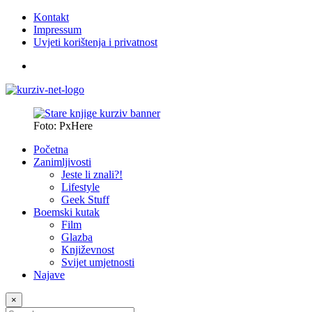
Kontakt
Impressum
Uvjeti korištenja i privatnost
Foto: PxHere
Početna
Zanimljivosti
Jeste li znali?!
Lifestyle
Geek Stuff
Boemski kutak
Film
Glazba
Književnost
Svijet umjetnosti
Najave
×