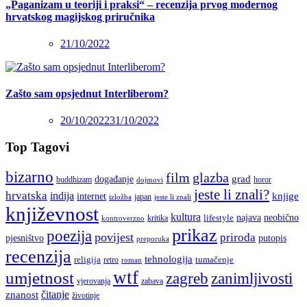
„Paganizam u teoriji i praksi“ – recenzija prvog modernog
hrvatskog magijskog priručnika
21/10/2022
Zašto sam opsjednut Interliberom?
20/10/2022
31/10/2022
Top Tagovi
bizarno
film
glazba
grad
događanje
buddhizam
horor
dojmovi
jeste li znali?
hrvatska
indija
knjige
internet
japan
jeste li znali
izložba
književnost
kultura
najava
lifestyle
neobično
kritika
kontroverzno
prikaz
poezija
povijest
priroda
putopis
pjesništvo
preporuka
recenzija
tehnologija
religija
tumačenje
retro
roman
wtf
umjetnost
zagreb
zanimljivosti
vjerovanja
zabava
čitanje
znanost
životinje