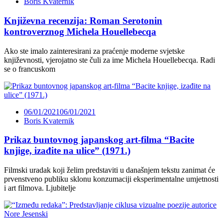
Boris Kvaternik
Književna recenzija: Roman Serotonin
kontroverznog Michela Houellebecqa
Ako ste imalo zainteresirani za praćenje moderne svjetske
književnosti, vjerojatno ste čuli za ime Michela Houellebecqa. Radi
se o francuskom
06/01/2021
06/01/2021
Boris Kvaternik
Prikaz buntovnog japanskog art-filma “Bacite
knjige, izađite na ulice” (1971.)
Filmski uradak koji želim predstaviti u današnjem tekstu zanimat će
prvenstveno publiku sklonu konzumaciji eksperimentalne umjetnosti
i art filmova. Ljubitelje