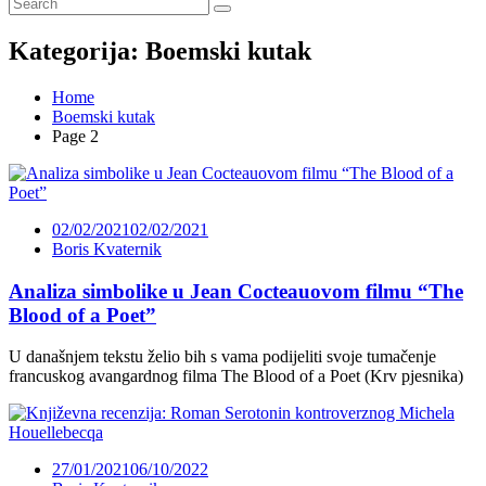
Kategorija:
Boemski kutak
Home
Boemski kutak
Page 2
02/02/2021
02/02/2021
Boris Kvaternik
Analiza simbolike u Jean Cocteauovom filmu “The
Blood of a Poet”
U današnjem tekstu želio bih s vama podijeliti svoje tumačenje
francuskog avangardnog filma The Blood of a Poet (Krv pjesnika)
27/01/2021
06/10/2022