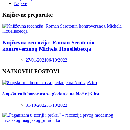
Najave
Književne preporuke
Književna recenzija: Roman Serotonin
kontroverznog Michela Houellebecqa
27/01/2021
06/10/2022
NAJNOVIJI POSTOVI
8 opskurnih hororaca za gledanje na Noć vještica
31/10/2022
31/10/2022