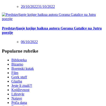
20/10/2022
31/10/2022
Predstavljanje knjige haikua autora Gorana Gatalice na Jutru
poezije
06/10/2022
Popularne rubrike
Biblioteka
Bizarno
Boemski kutak
Film
Geek stuff
Glazba
Jeste li znali?!
Književnost
Lifestyle
Najave
Priča dana