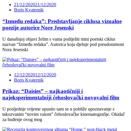
21/12/2020
21/12/2020
Boris Kvaternik
“Između redaka”: Predstavljanje ciklusa vizualne
poezije autorice Nore Jesenski
U današnjoj objavi želim s vama podijeliti mini poetski ciklus
nazvan “Između redaka”. Autorica koja djeluje pod pseudonimom
Nora Jesenski
12/12/2020
12/12/2020
Boris Kvaternik
Prikaz: “Daisies” – najkaotičniji i
najeksperimentalniji čehoslovački novovalni film
U posljednje vrijeme upustio sam se u pobliže upoznavanje s
takozvanim “novim valom” čehoslovačke kinematografije. Okidač
za buđenje ovog mog