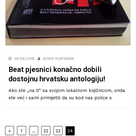
29/06/2018
BORIS KVATERNIK
Beat pjesnici konačno dobili
dostojnu hrvatsku antologiju!
Ako ste „na ti“ sa svojom lokalnom knjižnicom, onda
ste već i sami primijetili da su kod nas police s
Navigacija
«
1
…
22
23
24