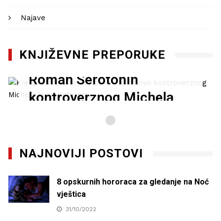
Najave
KNJIŽEVNE PREPORUKE
Književna recenzija:
Roman Serotonin
kontroverznog Michela
Houellebecqa
27/01/2021
NAJNOVIJI POSTOVI
8 opskurnih hororaca za gledanje na Noć
vještica
31/10/2022