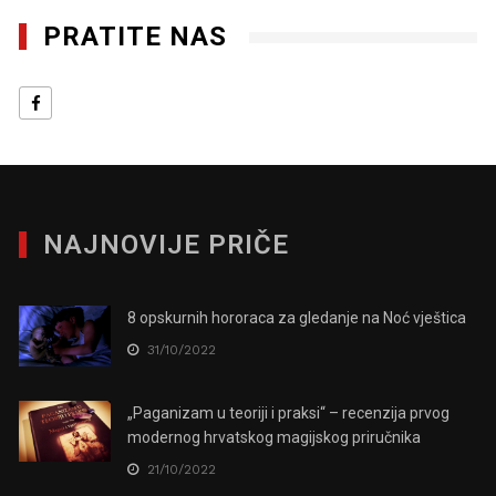
PRATITE NAS
NAJNOVIJE PRIČE
8 opskurnih hororaca za gledanje na Noć vještica
31/10/2022
„Paganizam u teoriji i praksi“ – recenzija prvog
modernog hrvatskog magijskog priručnika
21/10/2022