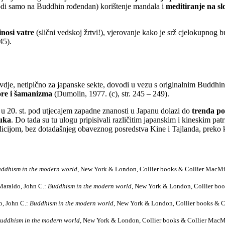
vodi samo na Buddhin rođendan) korištenje mandala i
meditiranje na s
inosi vatre
(slični vedskoj žrtvi!), vjerovanje kako je srž cjelokupnog
45).
vdje, netipično za japanske sekte, dovodi u vezu s originalnim Buddhin
lore i šamanizma
(Dumolin, 1977. (c), str. 245 – 249).
 u 20. st. pod utjecajem zapadne znanosti u Japanu dolazi do
trenda p
uka
. Do tada su tu ulogu pripisivali različitim japanskim i kineskim pat
dicijom, bez dotadašnjeg obaveznog posredstva Kine i Tajlanda, preko k
ddhism in the modern world
, New York & London, Collier books & Collier MacMil
Maraldo, John C.:
Buddhism in the modern world
, New York & London, Collier boo
o, John C.:
Buddhism in the modern world
, New York & London, Collier books & Co
uddhism in the modern world
, New York & London, Collier books & Collier MacMi