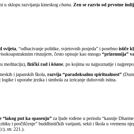
ini u sklopu razvijanja kineskog
chana
.
Zen se razvio od prvotne indi
d svijeta
, “odbacivanje politike, svjetovnih posjeda” i posebno
ističe 
s visokoapstraktnim
rinzaijem
, često opisuje kao mnogo
“prizemnija” va
ću meditaciju),
fizički rad i
kōane
, po kojima su najpoznatije i najprepoz
neskih i japanskih škola,
razvija “paradoksalnu spiritualnost”
(Dumol
logike i uporabe jezika i simbola za izricanje duhovnih istina.
e “lakog put ka spasenju”
za ljude rođene u periodu “kasnije Dharme”
ritiku i pročišćenje” buddhističkih varijanti, sekti i škola u vremenu n
), str. 221.).