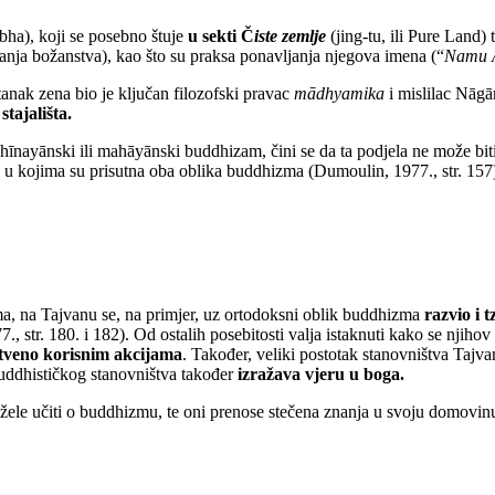
bha), koji se posebno štuje
u sekti Č
iste zemlje
(jing-tu, ili Pure Land)
anja božanstva), kao što su praksa ponavljanja njegova imena (“
Namu 
tanak zena bio je ključan filozofski pravac
mādhyamika
i mislilac Nāgā
tajališta.
 hīnayānski ili mahāyānski buddhizam, čini se da ta podjela ne može bi
u kojima su prisutna oba oblika buddhizma (Dumoulin, 1977., str. 157)
, na Tajvanu se, na primjer, uz ortodoksni oblik buddhizma
razvio i t
7., str. 180. i 182). Od ostalih posebitosti valja istaknuti kako se njih
tveno korisnim akcijama
. Također, veliki postotak stanovništva Tajv
buddhističkog stanovništva također
izražava vjeru u boga.
žele učiti o buddhizmu, te oni prenose stečena znanja u svoju domovinu 