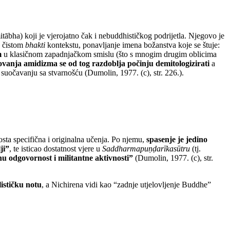
tābha) koji je vjerojatno čak i nebuddhističkog podrijetla. Njegovo je
u čistom
bhakti
kontekstu, ponavljanje imena božanstva koje se štuje:
m
u klasičnom zapadnjačkom smislu (što s mnogim drugim oblicima
ovanja amidizma se od tog razdoblja počinju demitologizirati
a
suočavanju sa stvarnošću (Dumolin, 1977. (c), str. 226.).
sta specifična i originalna učenja. Po njemu,
spasenje je jedino
ji”
, te isticao dostatnost vjere u
Saddharmapuṇḍarīkasūtru
(tj.
u odgovornost i militantne aktivnosti”
(Dumolin, 1977. (c), str.
ističku notu
, a Nichirena vidi kao “zadnje utjelovljenje Buddhe”