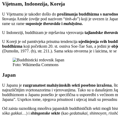
Vijetnam, Indonezija, Koreja
U Vijetnamu je također došlo do
prožimanja buddhizma s narodno
štovanja Amide (ovdje pod nazivom “
tinh-do
”) koji je uvezen iz Jap
rame uz rame
supostoje
theravāda
i
mahāyāna
.
U Indoneziji, buddhizam je mješavina vjerovanja
tajlandske
theravā
U Koreji je od pamtivjeka prisutna tendencija
ujedinjenja svih buddh
buddhizma
koji početkom 20. st. osniva Soe-Tae San, a jedini je
obj
(Dumolin, 1977. (b), str. 211.). Sama sekta otvorena je i laicima, te 
Foto: Wikimedia Commons
Japan
U Japanu je
razgranatost mahāyānskih sekti posebno izražena
, š
najrazličitijim svjetonazorima i vjerovanjima. Tako su u današnjem Jap
buddhizmom u Japanu ponešto je specifična u usporedbi s većinom mah
Japana”. Usprkos tome, njegova prisutnost i utjecaj imali su presudnu
Od zaista raznolikog mnoštva japanskih buddhističkih sekti mogli bis
sōka gakkai
…) i
shingonske
sekte
(kao
gedatsukai, shinnoyen, risshō