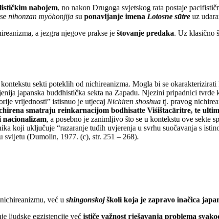
lističkim nabojem
, no nakon Drugoga svjetskog rata postaje pacifisti
kse
nihonzan myōhonjija
su
ponavljanje imena
Lotosne sūtre
uz udaran
hireanizma, a jezgra njegove prakse je
štovanje predaka
. Uz klasično 
 kontekstu sekti poteklih od nichireanizma. Mogla bi se okarakterizirat
anjenija japanska buddhistička sekta na Zapadu. Njezini pripadnici tvrde
rije vrijednosti” istisnuo je utjecaj
Nichiren
shōshūa
tj. pravog nichire
chirena smatraju reinkarnacijom bodhisatte Viśištacāritre, te ul
i nacionalizam
, a posebno je zanimljivo što se u kontekstu ove sekte s
nika koji uključuje “razaranje tuđih uvjerenja u svrhu suočavanja s isti
u svijetu (Dumolin, 1977. (c), str. 251 – 268).
u nichireanizmu, već u
shingonskoj
školi koja je zapravo inačica japa
nje ljudske egzistencije već
ističe važnost rješavanja problema svak