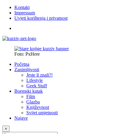
Kontakt
Impressum
Uvjeti korištenja i privatnost
Foto: PxHere
Početna
Zanimljivosti
Jeste li znali?!
Lifestyle
Geek Stuff
Boemski kutak
Film
Glazba
Književnost
Svijet umjetnosti
Najave
×