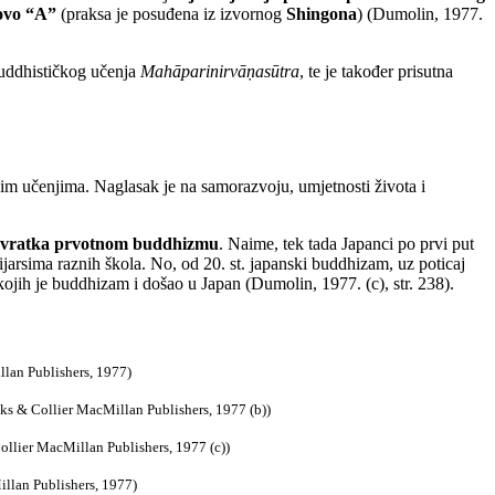
lovo “A”
(praksa je posuđena iz izvornog
Shingona
) (Dumolin, 1977.
 buddhističkog učenja
Mahāparinirvāṇasūtra
, te je također prisutna
im učenjima. Naglasak je na samorazvoju, umjetnosti života i
ovratka prvotnom buddhizmu
. Naime, tek tada Japanci po prvi put
rijarsima raznih škola. No, od 20. st. japanski buddhizam, uz poticaj
ojih je buddhizam i došao u Japan (Dumolin, 1977. (c), str. 238).
lan Publishers, 1977)
ks & Collier MacMillan Publishers, 1977 (b))
llier MacMillan Publishers, 1977 (c))
llan Publishers, 1977)