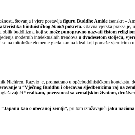
žnosti, štovanja i vjere postavlja
figuru Buddhe Amide
(sanskrt – Ami
akteristika hinduističkog
bhakti
pokreta
. Glavna vjerska praksa je, 
lja oblik buddhizma koji se
može punopravno nazvati čistom religijo
ijeđenja modernih intelektualnih trendova
u dvadesetom stoljeću, vjer
 se na mitološke elemente gleda kao na ideal koji pomaže vjernicima u 
vnik Nichiren. Razvio je, promatrano u općebuddhističkom kontekstu, do
erovanje u “Vječnog Buddhu i obećavao sljedbenicima raj na zeml
naglašavajući
“realizam, povezanost sa zemaljskim životom, društven
 “Japanu kao o obećanoj zemlji”
, pri tom izražavajući
jaku nacional