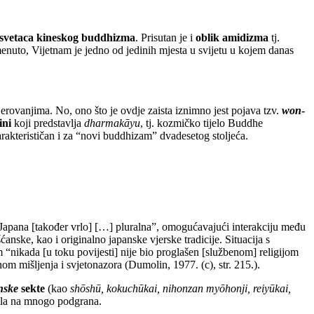
 svetaca kineskog buddhizma
. Prisutan je i
oblik amidizma
tj.
menuto, Vijetnam je jedno od jedinih mjesta u svijetu u kojem danas
jerovanjima. No, ono što je ovdje zaista iznimno jest pojava tzv.
won
-
ini
koji predstavlja
dharmakāyu
, tj. kozmičko tijelo Buddhe
arakterističan i za “novi buddhizam” dvadesetog stoljeća.
og Japana [također vrlo] […] pluralna”, omogućavajući interakciju među
nske, kao i originalno japanske vjerske tradicije. Situacija s
nikada [u toku povijesti] nije bio proglašen [službenom] religijom
m mišljenja i svjetonazora (Dumolin, 1977. (c), str. 215.).
anske
sekte
(kao
shōshū, kokuchūkai, nihonzan myōhonji, reiyūkai,
lila na mnogo podgrana.