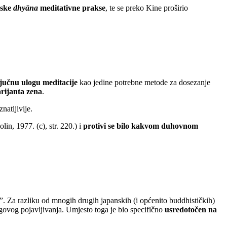
jske
dhyāna
meditativne prakse
, te se preko Kine proširio
ključnu ulogu meditacije
kao jedine potrebne metode za dosezanje
rijanta zena
.
natljivije.
in, 1977. (c), str. 220.) i
protivi se bilo kakvom duhovnom
. Za razliku od mnogih drugih japanskih (i općenito buddhističkih)
jegovog pojavljivanja. Umjesto toga je bio specifično
usredotočen na