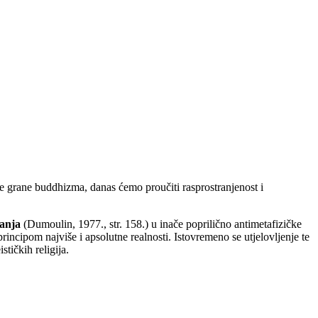
 grane buddhizma, danas ćemo proučiti rasprostranjenost i
vanja
(Dumoulin, 1977., str. 158.) u inače poprilično antimetafizičke
 principom najviše i apsolutne realnosti. Istovremeno se utjelovljenje te
tičkih religija.