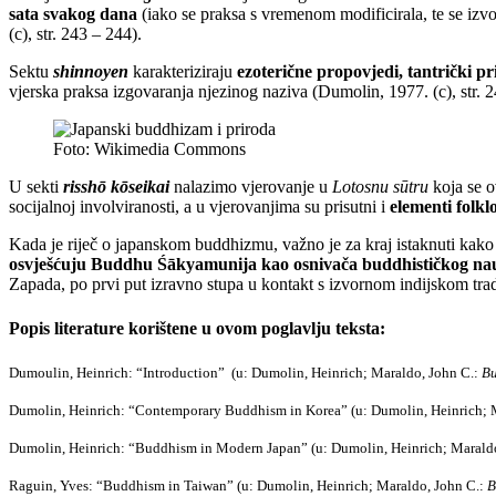
sata svakog dana
(iako se praksa s vremenom modificirala, te se iz
(c), str. 243 – 244).
Sektu
shinnoyen
karakteriziraju
ezoterične propovjedi, tantrički pr
vjerska praksa izgovaranja njezinog naziva (Dumolin, 1977. (c), str. 2
Foto: Wikimedia Commons
U sekti
risshō kōseikai
nalazimo vjerovanje u
Lotosnu sūtru
koja se o
socijalnoj involviranosti, a u vjerovanjima su prisutni i
elementi folk
Kada je riječ o japanskom buddhizmu, važno je za kraj istaknuti kako
osvješćuju Buddhu Śākyamunija kao osnivača buddhističkog na
Zapada, po prvi put izravno stupa u kontakt s izvornom indijskom tra
Popis literature korištene u ovom poglavlju teksta:
Dumoulin, Heinrich: “Introduction” (u: Dumolin, Heinrich; Maraldo, John C.:
Bu
Dumolin, Heinrich: “Contemporary Buddhism in Korea” (u: Dumolin, Heinrich; 
Dumolin, Heinrich: “Buddhism in Modern Japan” (u: Dumolin, Heinrich; Marald
Raguin, Yves: “Buddhism in Taiwan” (u: Dumolin, Heinrich; Maraldo, John C.:
B