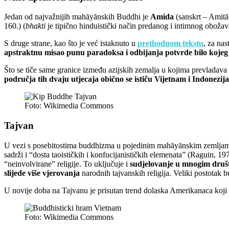
Jedan od najvažnijih mahāyānskih Buddhi je
Amida
(sanskrt – Amitā
160.) (
bhakti
je tipično hinduistički način predanog i intimnog obožav
S druge strane, kao što je već istaknuto u
prethodnom tekstu
, za nas
apstraktnu misao punu paradoksa i odbijanja potvrde bilo kojeg s
Što se tiče same granice između azijskih zemalja u kojima prevladava
područja tih dvaju utjecaja obično se ističu Vijetnam i Indonezija
Foto: Wikimedia Commons
Tajvan
U vezi s posebitostima buddhizma u pojedinim mahāyānskim zemljama
sadrži i “dosta taoističkih i konfucijanističkih elemenata” (Raguin, 197
“neinvolvirane” religije. To uključuje i
sudjelovanje u mnogim druš
slijede više vjerovanja
narodnih tajvanskih religija. Veliki postotak 
U novije doba na Tajvanu je prisutan trend dolaska Amerikanaca koji 
Foto: Wikimedia Commons