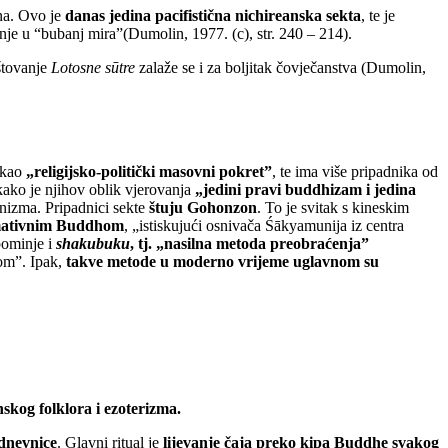
čna. Ovo je
danas jedina pacifistična nichireanska sekta
, te je
je u “bubanj mira”(Dumolin, 1977. (c), str. 240 – 214).
štovanje
Lotosne sūtre
zalaže se i za boljitak čovječanstva (Dumolin,
i kao
„religijsko-politički masovni pokret”
, te ima više pripadnika od
 kako je njihov oblik vjerovanja
„jedini pravi buddhizam i jedina
anizma. Pripadnici sekte
štuju Gohonzon
. To je svitak s kineskim
timativnim Buddhom
, „istiskujući osnivača Śākyamunija iz centra
pominje i
shakubuku
, tj. „nasilna metoda preobraćenja”
nom”. Ipak,
takve metode u moderno vrijeme uglavnom su
nskog folklora i ezoterizma.
odnevnice
. Glavni ritual je
lijevanje čaja preko kipa Buddhe svakog