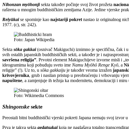
Nihonzan myōhonji
sekta također počinje svoj život prožeta
naciona
raširena u mnogim buddhističkim zemljama Azije. Jedine vjerske pra
Reiyūkai
se spominje kao
najstariji pokret
nastao iz originalnog nic
1977. (c), str. 242).
Foto: Japan Wikipedia
Sekta
sōka gakkai
(osnivač Makiguchi) iznimno je specifična, čak i u
svih ostalih japanskih buddhističkih sekti, a također je i najrasprostr
savršena religija”
. Prvotni element Makiguchijeve izvorne misli i „teo
ideogramima koji pobuđuju sveto ime
Namu Myōhō Renge Kyō
, a
Ni
religije” (!). Uz to, u
sōka gakkaiju
je također veoma izražen
japansk
krivovjernika
, grub i nasilan pristup u preobraćenju i vrbovanju vjer
napuštene
, a zamjenjuje ih težnja ka modernitetu, demokraciji i miru 
Foto: Wikimedia Commons
Shingonske
sekte
Preostali bitni buddhistički vjerski pokreti Japana nemaju svoj izvor 
Prva je takva sekta
gedatsukai
koja ne naglašava totalno transcendira