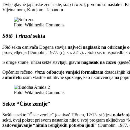
Dvije glavne japanske zen sekte,
sōtō
i
rinzai
, prvotno su nastale u K
Vijetnamom, Korejom i Japanom.
Foto: Wikimedia Commons
Sōtō
i
rinzai
sekta
Sōtō
sekta osnivača Dogena stavlja
najveći naglasak na odricanje o
prosvjetljenja (Dumolin, 1977. (c), str. 221.). . Sōtō se, u usporedbi 
S druge strane, rinzai sekte stavljaju glavni
naglasak na
zazen
(sjede
Općenito rečeno,
rinzai
odbacuje vanjski formalizam
dotadašnjih ki
autoritetu
osim vlastite intuitivne spoznaje, kao i konvencijama poput 
Foto: Wikimedia Commons
Sekte “Čiste zemlje”
Suština sekte “Čiste zemlje” (osnivač Hōnen, 12/13. st.) jest
nalaženj
sekti, ovaj pokret pri svom nastanku nije u svoj program uključivao “k
zadovoljavanje “hitnih religijskih potreba ljudi”
(Dumolin, 1977. (c