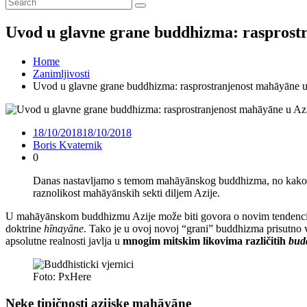
Uvod u glavne grane buddhizma: rasprostra
Home
Zanimljivosti
Uvod u glavne grane buddhizma: rasprostranjenost mahāyāne u 
18/10/2018
18/10/2018
Boris Kvaternik
0
Danas nastavljamo s temom mahāyānskog buddhizma, no kako smo
raznolikost mahāyānskih sekti diljem Azije.
U mahāyānskom buddhizmu Azije može biti govora o novim tenden
doktrine
hīnayāne
. Tako je u ovoj novoj “grani” buddhizma prisutno
apsolutne realnosti javlja u
mnogim mitskim likovima različitih
bud
Foto: PxHere
Neke tipičnosti azijske mahāyāne