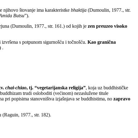
 te njihovo štovanje ima karakteristke
bhaktija
(Dumoulin, 1977., str.
Amida Butsu
”).
rjuna (Dumoulin, 1977., str. 161.) od kojih je
zen preuzeo visoko
ti izvršena s potpunom sigurnošću i točnošću.
Kao granična
 .
zv.
chai-chiao
, tj. “vegetarijanska religija”
, koja uz buddhističke
ov buddhizam trudi osloboditi (većinom) nezaslužene titule
ana pri popisima stanovništva izjašnjava se buddhistima, no
zapravo
(Raguin, 1977., str. 182).