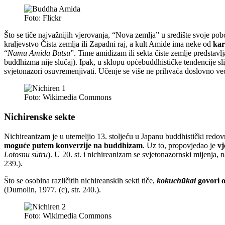
Foto: Flickr
Što se tiče najvažnijih vjerovanja, “Nova zemlja” u središte svoje pobo
kraljevstvo Čista zemlja ili Zapadni raj, a kult Amide ima neke od
kar
“
Namu Amida Butsu
”. Time amidizam ili sekta čiste zemlje predstav
buddhizma nije slučaj). Ipak, u sklopu općebuddhističke tendencije sl
svjetonazori osuvremenjivati. Učenje se više ne prihvaća doslovno već
Foto: Wikimedia Commons
Nichirenske sekte
Nichireanizam je u utemeljio 13. stoljeću u Japanu buddhistički redo
moguće putem konverzije na buddhizam
. Uz to, propovjedao je
vj
Lotosnu sūtru
). U 20. st. i nichireanizam se svjetonazornski mijenja, 
239.).
Što se osobina različitih nichireanskih sekti tiče,
kokuchūkai
govori o
(Dumolin, 1977. (c), str. 240.).
Foto: Wikimedia Commons