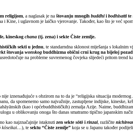
m religijom
, a naglasak je na
štovanju mnogih
buddhi
i
bodhisatti
te
ana i Kine, i uglavnom je laičko vjerovanje. Također, kao što je već spo
de
, kineskog
chana
(tj. zena) i sekte Čiste zemlje.
ističkih sekti u jednu
, te standarndna sklonost miješanja s lokalnim v
ekt štovanja
wonskog
buddhizma obični crni krug na bijeloj pozad
se usredotočuje na probleme suvremenog čovjeka slijedeći pritom trend k
to nije iznenađujuće s obzirom na to da je “religijska situacija modern
anu, da spomenemo samo najvažnije, zastupljene indijske, kineske, kršća
āyānskih (kao i općebuddhističkih) zemalja Azije. Naime, buddhizam “
 ulogu u oblikovanju onoga što danas smatramo tipično japanskim načino
mo kao najznačajnije istaknuti
zen sekte
sōtō
i
rinzai
, različite
nichire
 kōseikai
…), te
sektu “Čiste zemlje”
koja se u Japanu također podije