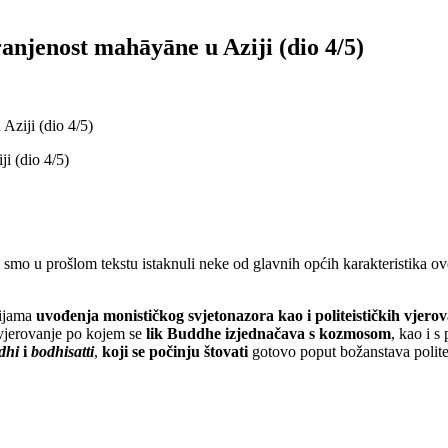
njenost mahāyāne u Aziji (dio 4/5)
Aziji (dio 4/5)
 u prošlom tekstu istaknuli neke od glavnih općih karakteristika ove
cijama
uvođenja monističkog svjetonazora kao i politeističkih vjero
 vjerovanje po kojem se
lik Buddhe izjednačava s kozmosom
, kao i s
dhi
i
bodhisatti
,
koji se počinju štovati
gotovo poput božanstava politeis