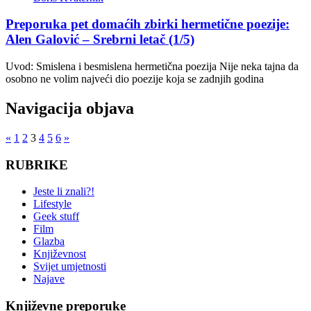
Preporuka pet domaćih zbirki hermetične poezije:
Alen Galović – Srebrni letač (1/5)
Uvod: Smislena i besmislena hermetična poezija Nije neka tajna da
osobno ne volim najveći dio poezije koja se zadnjih godina
Navigacija objava
«
1
2
3
4
5
6
»
RUBRIKE
Jeste li znali?!
Lifestyle
Geek stuff
Film
Glazba
Književnost
Svijet umjetnosti
Najave
Književne preporuke