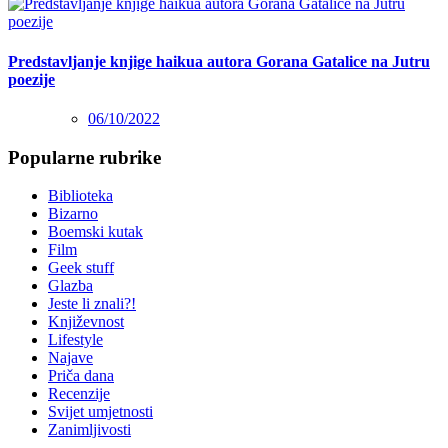
Predstavljanje knjige haikua autora Gorana Gatalice na Jutru
poezije
06/10/2022
Popularne rubrike
Biblioteka
Bizarno
Boemski kutak
Film
Geek stuff
Glazba
Jeste li znali?!
Književnost
Lifestyle
Najave
Priča dana
Recenzije
Svijet umjetnosti
Zanimljivosti