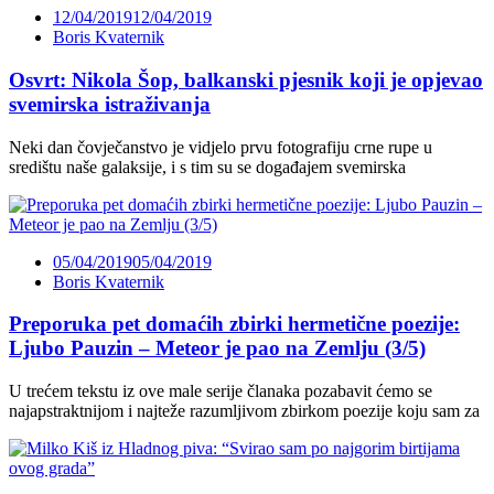
12/04/2019
12/04/2019
Boris Kvaternik
Osvrt: Nikola Šop, balkanski pjesnik koji je opjevao
svemirska istraživanja
Neki dan čovječanstvo je vidjelo prvu fotografiju crne rupe u
središtu naše galaksije, i s tim su se događajem svemirska
05/04/2019
05/04/2019
Boris Kvaternik
Preporuka pet domaćih zbirki hermetične poezije:
Ljubo Pauzin – Meteor je pao na Zemlju (3/5)
U trećem tekstu iz ove male serije članaka pozabavit ćemo se
najapstraktnijom i najteže razumljivom zbirkom poezije koju sam za