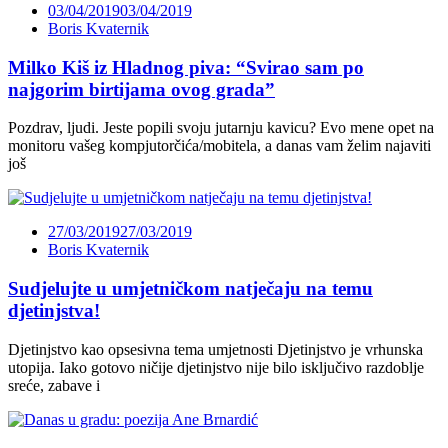
03/04/2019
03/04/2019
Boris Kvaternik
Milko Kiš iz Hladnog piva: “Svirao sam po
najgorim birtijama ovog grada”
Pozdrav, ljudi. Jeste popili svoju jutarnju kavicu? Evo mene opet na
monitoru vašeg kompjutorčića/mobitela, a danas vam želim najaviti
još
27/03/2019
27/03/2019
Boris Kvaternik
Sudjelujte u umjetničkom natječaju na temu
djetinjstva!
Djetinjstvo kao opsesivna tema umjetnosti Djetinjstvo je vrhunska
utopija. Iako gotovo ničije djetinjstvo nije bilo isključivo razdoblje
sreće, zabave i