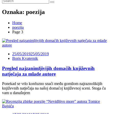
Oznaka:
poezija
Home
poezija
Page 3
25/05/2019
25/05/2019
Boris Kvaternik
Pregled najzanimljivijih domaćih književnih
natječaja za mlade autore
Ponekad se vrlo konfuzno snaći među gomilom najraznolikijih
književnih natječaja na našoj domaćoj književnoj sceni. Stoga ću
vam u današnjem