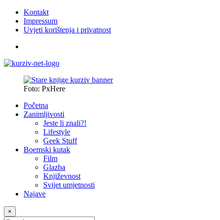
Kontakt
Impressum
Uvjeti korištenja i privatnost
Foto: PxHere
Početna
Zanimljivosti
Jeste li znali?!
Lifestyle
Geek Stuff
Boemski kutak
Film
Glazba
Književnost
Svijet umjetnosti
Najave
×