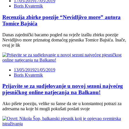
17/05/2019
17/05/2019
Boris Kvaternik
Recenzija zbirke poezije “Nevidljivo more” autora
Tomice Bajsića
Danas zajednički bacamo pogled na svježe izašlu zbirku poezije
Nevidljivo more priznatog domaćeg pjesnika Tomice Bajsića. Inače,
ovaj je lik
13/05/2019
21/05/2019
Boris Kvaternik
Prijavite se za sudjelovanje u novoj sezoni najvećeg
pjesničkog online natjecanja na Balkanu!
Ako pišete poeziju, velike su šanse da ste u konstantnoj potrazi za
adresama na koje bi mogli pokušati poslati svoje