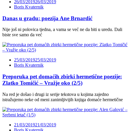
26/03/2019
26/03/2019
Boris Kvaternik
Danas u gradu: poezija Ane Brnardić
Nije još ni polovica tjedna, a vama se već ne da biti u uredu. Dali
biste sve samo da već
25/03/2019
25/03/2019
Boris Kvaternik
Preporuka pet domaćih zbirki hermetične poezije:
Zlatko Tomičić – Vražje oko (2/5)
Na red je došao i drugi iz serije tekstova u kojima zajedno
istražujemo neke od meni zanimljivijih knjiga domaće hermetične
21/03/2019
21/03/2019
Boris Kvaternik