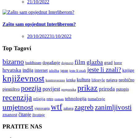
21/10/2022
Zašto sam opsjednut Interliberom?
20/10/2022
31/10/2022
Top Tagovi
bizarno
film
glazba
grad
događanje
buddhizam
horor
dojmovi
jeste li znali?
hrvatska
indija
knjige
internet
japan
jeste li znali
izložba
književnost
kultura
najava
lifestyle
neobično
kritika
kontroverzno
prikaz
poezija
povijest
priroda
putopis
pjesništvo
preporuka
recenzija
tehnologija
religija
tumačenje
retro
roman
wtf
umjetnost
zagreb
zanimljivosti
vjerovanja
zabava
čitanje
znanost
životinje
PRATITE NAS