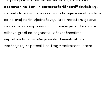
Za poeziju Ane Brnardić karakterističan je
izraz
zasnovan na tzv. „hipermetaforičnosti“
(inzistiranju
na metaforičkom izražavanju do te mjere su stvari koje
se na ovaj način izjednačavaju kroz metaforu gotovo
nespojive sa svojim osnovnim značenjima). Ana svoje
stihove gradi na zagonetki, višeznačnostima,
suprotnostima, očuđenju svakodnevnih sitnica,
značenjskoj napetosti i na fragmentiranosti izraza.