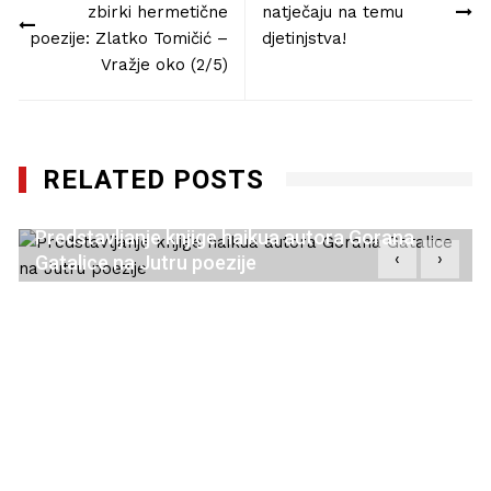
zbirki hermetične
natječaju na temu
poezije: Zlatko Tomičić –
djetinjstva!
Vražje oko (2/5)
RELATED POSTS
Predstavljanje knjige haikua autora Gorana
‹
›
Gatalice na Jutru poezije
06/10/2022