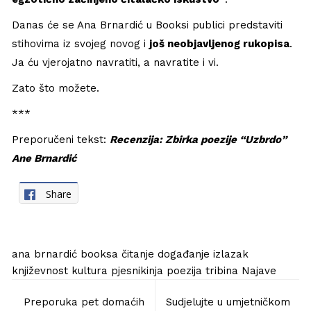
Danas će se Ana Brnardić u Booksi publici predstaviti
stihovima iz svojeg novog i
još neobjavljenog rukopisa
.
Ja ću vjerojatno navratiti, a navratite i vi.
Zato što možete.
***
Preporučeni tekst:
Recenzija: Zbirka poezije “Uzbrdo”
Ane Brnardić
Share
ana brnardić
booksa
čitanje
događanje
izlazak
književnost
kultura
pjesnikinja
poezija
tribina
Najave
Navigacija
Preporuka pet domaćih
Sudjelujte u umjetničkom
objava