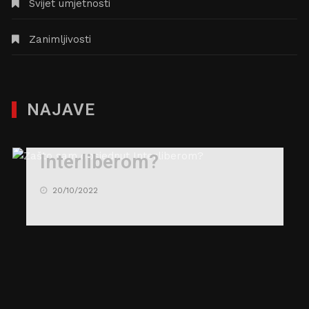
Svijet umjetnosti
Zanimljivosti
NAJAVE
Zašto sam opsjednut
Interliberom?
20/10/2022