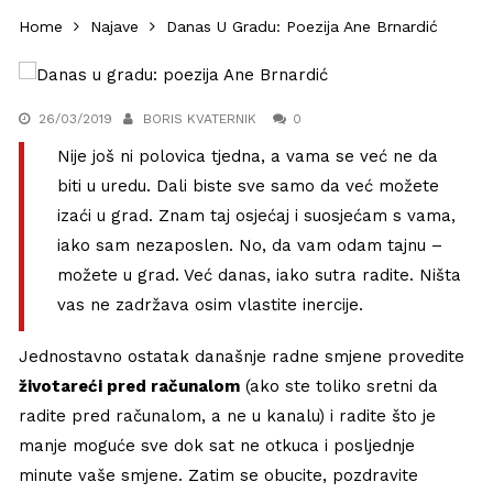
Home
Najave
Danas U Gradu: Poezija Ane Brnardić
26/03/2019
BORIS KVATERNIK
0
Nije još ni polovica tjedna, a vama se već ne da
biti u uredu. Dali biste sve samo da već možete
izaći u grad. Znam taj osjećaj i suosjećam s vama,
iako sam nezaposlen. No, da vam odam tajnu –
možete u grad. Već danas, iako sutra radite. Ništa
vas ne zadržava osim vlastite inercije.
Jednostavno ostatak današnje radne smjene provedite
životareći pred računalom
(ako ste toliko sretni da
radite pred računalom, a ne u kanalu) i radite što je
manje moguće sve dok sat ne otkuca i posljednje
minute vaše smjene. Zatim se obucite, pozdravite