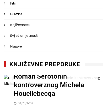
Film
Glazba
Književnost
Svijet umjetnosti
Najave
KNJIŽEVNE PREPORUKE
Književna recenzija:
Roman Serotonin
kontroverznog Michela
Houellebecqa
27/01/2021