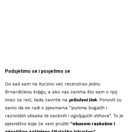
Podsjetimo se i posjetimo se
Do sad sam na Kurzivu već recenzirao jednu
Brnardićkinu knjigu, a ako vas zanima što sam o njoj
imao za reći, tada zavirite na
priloženi link
. Ponovit ću
samo da se radi o pjesmama “punima bogatih i
raznolikih utisaka te osobnih i ogoljujućih stihova”. To je
pjesništvo koje će vam pružiti
“okusom raskošno i
egzotično začinjeno čitalačko iskustvo”
.