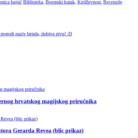
omica bajsić
Biblioteka
,
Boemski kutak
,
Književnost
,
Recenzije
o pogodi naziv benda, dobiva pivu! :D
dernog hrvatskog magijskog priručnika
utora Gerarda Revea (blic prikaz)