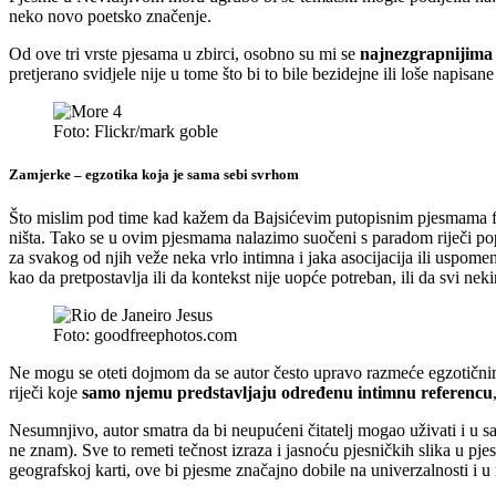
neko novo poetsko značenje.
Od ove tri vrste pjesama u zbirci, osobno su mi se
najnezgrapnijima 
pretjerano svidjele nije u tome što bi to bile bezidejne ili loše napi
Foto: Flickr/mark goble
Zamjerke – egzotika koja je sama sebi svrhom
Što mislim pod time kad kažem da Bajsićevim putopisnim pjesmama fa
ništa. Tako se u ovim pjesmama nalazimo suočeni s paradom riječi pop
za svakog od njih veže neka vrlo intimna i jaka asocijacija ili uspome
kao da pretpostavlja ili da kontekst nije uopće potreban, ili da svi n
Foto: goodfreephotos.com
Ne mogu se oteti dojmom da se autor često upravo razmeće egzotičnim 
riječi koje
samo njemu predstavljaju određenu intimnu referencu
Nesumnjivo, autor smatra da bi neupućeni čitatelj mogao uživati i u s
ne znam). Sve to remeti tečnost izraza i jasnoću pjesničkih slika u 
geografskoj karti, ove bi pjesme značajno dobile na univerzalnosti i u