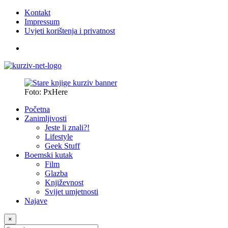
Kontakt
Impressum
Uvjeti korištenja i privatnost
Foto: PxHere
Početna
Zanimljivosti
Jeste li znali?!
Lifestyle
Geek Stuff
Boemski kutak
Film
Glazba
Književnost
Svijet umjetnosti
Najave
×