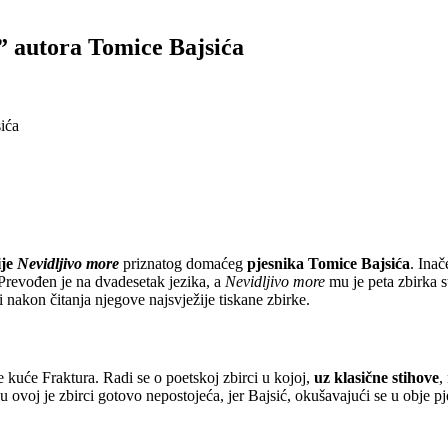
” autora Tomice Bajsića
ića
ije
Nevidljivo more
priznatog domaćeg
pjesnika Tomice Bajsića
. Inač
. Prevođen je na dvadesetak jezika, a
Nevidljivo more
mu je peta zbirka s
nakon čitanja njegove najsvježije tiskane zbirke.
e kuće Fraktura. Radi se o poetskoj zbirci u kojoj,
uz klasične stihove
,
 ovoj je zbirci gotovo nepostojeća, jer Bajsić, okušavajući se u obje pj