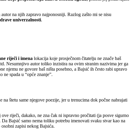
 autor na njih zapravo najponosniji. Razlog zašto mi se nisu
zdrave univerzalnosti
.
ne riječi i imena
lokacija koje prosječnom čitatelju ne znače baš
d. Nesumnjivo autor toliko inzistira na ovim stranim nazivima jer ga
 one njemu ne govore baš ništa posebno, a Bajsić ih često rabi upravo
ako ne spada u “opće znanje”.
 na štetu same njegove poezije, jer u trenucima dok počne nabrajati
ve riječi, dakako, ne zna čak ni ispravno pročitati (ja posve sigurno
m”. Da Bajsić samo nema toliku potrebu imenovati svaku stvar kao na
o osobni zapisi nekog Bajsića.