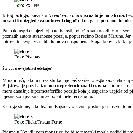
Foto: PxHere
Iz tog razloga, poezija u
Nevidljivom moru
izrazito je narativna
, bez
misao ili naizgled svakodnevni događaj
koji ga se posebno dojmio. 
Pa ipak, usprkos njezinoj narativnosti, ponešto sam neodlučan u svrs
poznatih autora stvarnosne poezije, poput recimo Borisa Marune. Jer, Ba
introvertni svijet vlastitih dojmova i uspomena. Stoga bi ovu zbirku p
Foto: Pixabay
Što vas u ovoj zbirci očekuje?
Moram reći, iako mi ova zbirka nije baš savršeno legla kao cjelina, ip
Bajsićeva je poezija iznimno
nepretenciozna i izravna
, a to mislim 
moru današnje hipermetaforičke poezije koja je uspješno uspjela od pj
pjesničkom jeziku čini se poput melema na ranu.
S druge strane, iako hvalim Bajsićev općeniti pristup pjesništvu, to n
Foto: Flickr/Tristan Ferne
Pjesme u Nevidljivom moru ugrubo bi se tematski mogle podijeliti na