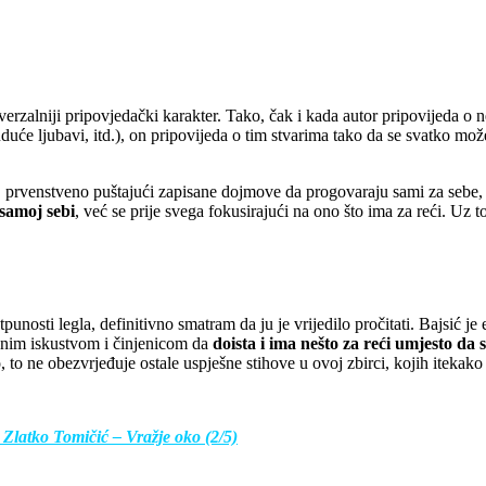
rzalniji pripovjedački karakter. Tako, čak i kada autor pripovijeda o 
uće ljubavi, itd.), on pripovijeda o tim stvarima tako da se svatko mož
, prvenstveno puštajući zapisane dojmove da progovaraju sami za sebe, 
 samoj sebi
, već se prije svega fokusirajući na ono što ima za reći. Uz 
osti legla, definitivno smatram da ju je vrijedilo pročitati. Bajsić je es
jenim iskustvom i činjenicom da
doista i ima nešto za reći umjesto da
o ne obezvrjeđuje ostale uspješne stihove u ovoj zbirci, kojih itekako
 Zlatko Tomičić – Vražje oko (2/5)