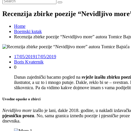
Recenzija zbirke poezije “Nevidljivo more
Home
Boemski kutak
Recenzija zbirke poezije “Nevidljivo more” autora Tomice Bajs
17/05/2019
17/05/2019
Boris Kvaternik
0
Danas zajednički bacamo pogled na
svježe izašlu zbirku poez
ilustrator, a uz to i mnogo putuje. Dakle, reklo bi se – svestran
slikovnicu. Pa da vidimo kakve dojmove imam s vama podijeliti 
Uvodne opaske o zbirci
Nevidljivo more
izašlo je lani, dakle 2018. godine, u nakladi izdavačk
pjesničku prozu
. No, sama granica između poezije i pjesničke proze u
dnevnika.