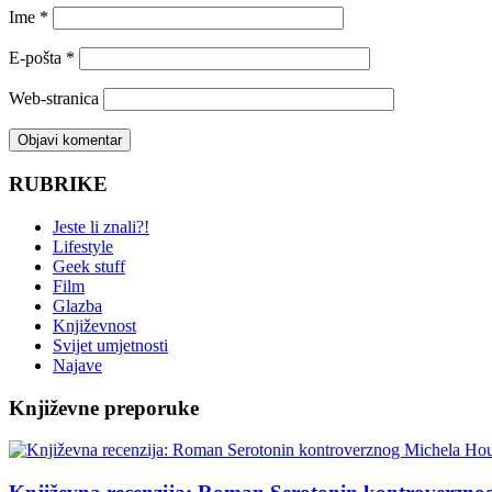
Ime
*
E-pošta
*
Web-stranica
RUBRIKE
Jeste li znali?!
Lifestyle
Geek stuff
Film
Glazba
Književnost
Svijet umjetnosti
Najave
Književne preporuke