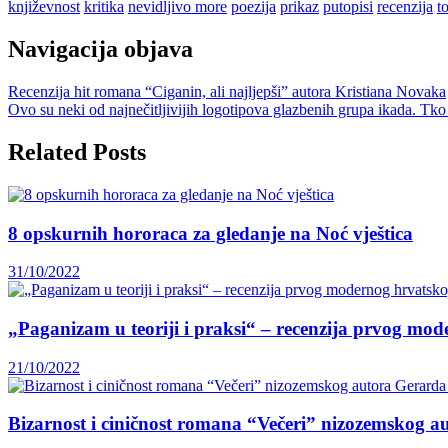
književnost
kritika
nevidljivo more
poezija
prikaz
putopisi
recenzija
t
Navigacija objava
Recenzija hit romana “Ciganin, ali najljepši” autora Kristiana Novaka
Ovo su neki od najnečitljivijih logotipova glazbenih grupa ikada. Tk
Related Posts
8 opskurnih hororaca za gledanje na Noć vještica
31/10/2022
„Paganizam u teoriji i praksi“ – recenzija prvog mo
21/10/2022
Bizarnost i ciničnost romana “Večeri” nizozemskog a