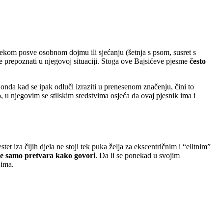
nekom posve osobnom dojmu ili sjećanju (šetnja s psom, susret s
e prepoznati u njegovoj situaciji. Stoga ove Bajsićeve pjesme
često
onda kad se ipak odluči izraziti u prenesenom značenju, čini to
to, u njegovim se stilskim sredstvima osjeća da ovaj pjesnik ima i
tet iza čijih djela ne stoji tek puka želja za ekscentričnim i “elitnim”
 se samo pretvara kako govori
. Da li se ponekad u svojim
 ima.