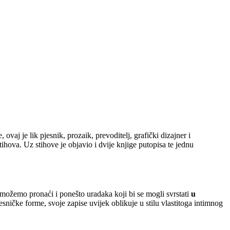
e, ovaj je lik pjesnik, prozaik, prevoditelj, grafički dizajner i
tihova. Uz stihove je objavio i dvije knjige putopisa te jednu
 možemo pronaći i ponešto uradaka koji bi se mogli svrstati
u
esničke forme, svoje zapise uvijek oblikuje u stilu vlastitoga intimnog