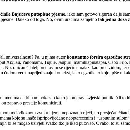
činile Bajsićeve putopisne pjesme
, iako sam gotovo siguran da je sam
sane pjesme. Daleko od toga. No, ovim uracima zamjetno
fali jedna doza 
li univerzalnosti? Pa, u njima autor
konstantno forsira egzotične stra
ut Xixuau, Yanomami, Tiquie, Jaupuri, mamihlapinatapai, Cabo Frio, it
na. No, običan čitatelj pred ovim se riječima nalazi kao pred zidom, jer
ekim čudom već unaprijed znaju kontekst, iako egzotika o kojoj piše nik
imenima da bi nam pokazao kako je on pravi svjetski putnik. Ali to ide
, on zapravo prestaje komunicirati.
amom melodioznom zvuku njemu nepoznatih riječi, no prosječan čitatelj o
pjesmama koje su inače ispripovijedane neopterećenim i “usputnim stilo
 njih bi se mogao uživjeti svatko tko je ikad putovao. Ovako, to su sam