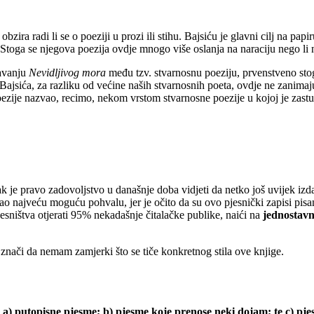
 obzira radi li se o poeziji u prozi ili stihu. Bajsiću je glavni cilj na papi
Stoga se njegova poezija ovdje mnogo više oslanja na naraciju nego li 
tavanju
Nevidljivog mora
među tzv. stvarnosnu poeziju, prvenstveno stoga
jsića, za razliku od većine naših stvarnosnih poeta, ovdje ne zanimaju ni
oezije nazvao, recimo, nekom vrstom stvarnosne poezije u kojoj je zastu
ak je pravo zadovoljstvo u današnje doba vidjeti da netko još uvijek izd
kao najveću moguću pohvalu, jer je očito da su ovo pjesnički zapisi pisan
esništva otjerati 95% nekadašnje čitalačke publike, naići na
jednostavn
e znači da nemam zamjerki što se tiče konkretnog stila ove knjige.
:
a) putopisne pjesme; b) pjesme koje prenose neki dojam; te c) p