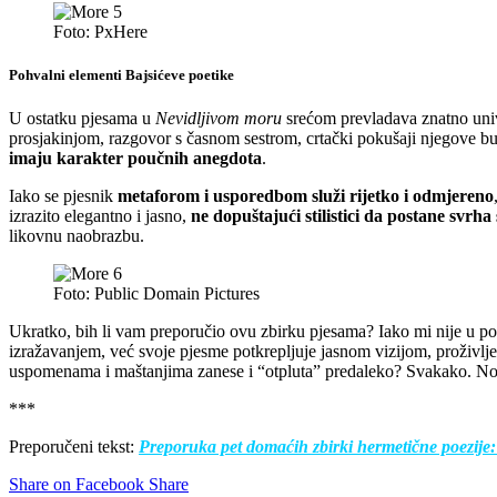
Foto: PxHere
Pohvalni elementi Bajsićeve poetike
U ostatku pjesama u
Nevidljivom moru
srećom prevladava znatno unive
prosjakinjom, razgovor s časnom sestrom, crtački pokušaji njegove bud
imaju karakter poučnih anegdota
.
Iako se pjesnik
metaforom i usporedbom služi rijetko i odmjereno
izrazito elegantno i jasno,
ne dopuštajući stilistici da postane svrha
likovnu naobrazbu.
Foto: Public Domain Pictures
Ukratko, bih li vam preporučio ovu zbirku pjesama? Iako mi nije u potpun
izražavanjem, već svoje pjesme potkrepljuje jasnom vizijom, proživl
uspomenama i maštanjima zanese i “otpluta” predaleko? Svakako. No, t
***
Preporučeni tekst:
Preporuka pet domaćih zbirki hermetične poezije:
Share on Facebook
Share