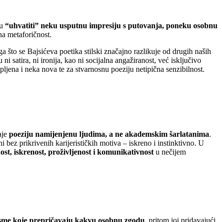
ru
“uhvatiti” neku usputnu impresiju s putovanja, poneku osobnu
na metaforičnost.
 što se Bajsićeva poetika stilski značajno razlikuje od drugih naših
 satira, ni ironija, kao ni socijalna angažiranost, već isključivo
pljena i neka nova te za stvarnosnu poeziju netipična senzibilnost.
aje
poeziju namijenjenu ljudima, a ne akademskim šarlatanima
.
i bez prikrivenih karijerističkih motiva – iskreno i instinktivno. U
ost, iskrenost, proživljenost i komunikativnost
u nečijem
jesme koje prepričavaju kakvu osobnu zgodu
, pritom joj pridavajući