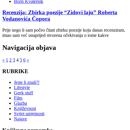
Boris Kvaternik
Recenzija: Zbirka poezije “Zidovi laju” Roberta
Vodanovića Čopora
Prije nego li sam počeo čitati zbirku poezije koju danas recenziram,
imao sam već unaprijed stvorena očekivanja o tome kakve
Navigacija objava
«
1
2
3
4
5
6
»
RUBRIKE
Jeste li znali?!
Lifestyle
Geek stuff
Film
Glazba
Književnost
Svijet umjetnosti
Najave