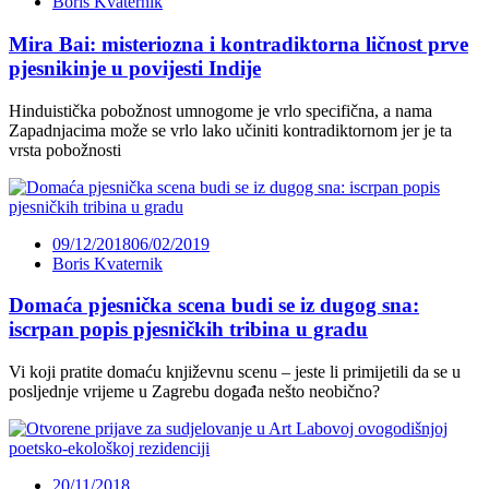
Boris Kvaternik
Mira Bai: misteriozna i kontradiktorna ličnost prve
pjesnikinje u povijesti Indije
Hinduistička pobožnost umnogome je vrlo specifična, a nama
Zapadnjacima može se vrlo lako učiniti kontradiktornom jer je ta
vrsta pobožnosti
09/12/2018
06/02/2019
Boris Kvaternik
Domaća pjesnička scena budi se iz dugog sna:
iscrpan popis pjesničkih tribina u gradu
Vi koji pratite domaću književnu scenu – jeste li primijetili da se u
posljednje vrijeme u Zagrebu događa nešto neobično?
20/11/2018