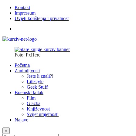
Kontakt
Impressum
Uvjeti korištenja i privatnost
Foto: PxHere
Početna
Zanimljivosti
Jeste li znali?!
Lifestyle
Geek Stuff
Boemski kutak
Film
Glazba
Književnost
Svijet umjetnosti
Najave
×