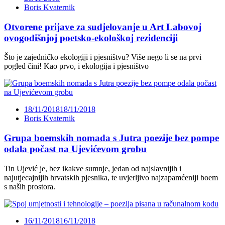
Boris Kvaternik
Otvorene prijave za sudjelovanje u Art Labovoj
ovogodišnjoj poetsko-ekološkoj rezidenciji
Što je zajedničko ekologiji i pjesništvu? Više nego li se na prvi
pogled čini! Kao prvo, i ekologija i pjesništvo
18/11/2018
18/11/2018
Boris Kvaternik
Grupa boemskih nomada s Jutra poezije bez pompe
odala počast na Ujevićevom grobu
Tin Ujević je, bez ikakve sumnje, jedan od najslavnijih i
najutjecajnijih hrvatskih pjesnika, te uvjerljivo najzapamćeniji boem
s naših prostora.
16/11/2018
16/11/2018