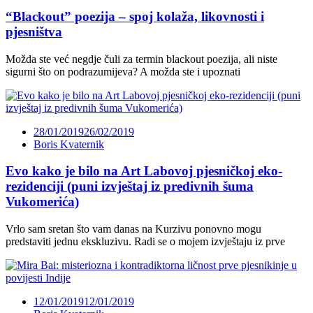
“Blackout” poezija – spoj kolaža, likovnosti i
pjesništva
Možda ste već negdje čuli za termin blackout poezija, ali niste
sigurni što on podrazumijeva? A možda ste i upoznati
28/01/2019
26/02/2019
Boris Kvaternik
Evo kako je bilo na Art Labovoj pjesničkoj eko-
rezidenciji (puni izvještaj iz predivnih šuma
Vukomerića)
Vrlo sam sretan što vam danas na Kurzivu ponovno mogu
predstaviti jednu ekskluzivu. Radi se o mojem izvještaju iz prve
12/01/2019
12/01/2019