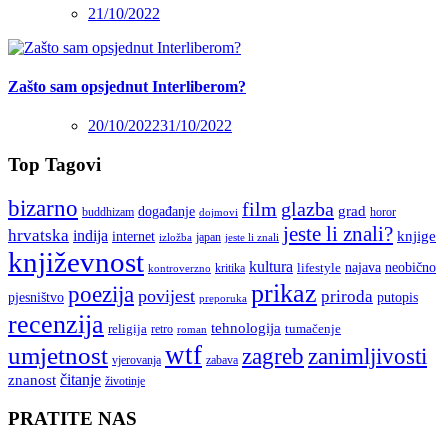
21/10/2022
Zašto sam opsjednut Interliberom?
20/10/2022
31/10/2022
Top Tagovi
bizarno
film
glazba
grad
događanje
buddhizam
horor
dojmovi
jeste li znali?
hrvatska
indija
knjige
internet
japan
jeste li znali
izložba
književnost
kultura
najava
lifestyle
neobično
kritika
kontroverzno
prikaz
poezija
povijest
priroda
putopis
pjesništvo
preporuka
recenzija
tehnologija
religija
tumačenje
retro
roman
wtf
umjetnost
zagreb
zanimljivosti
vjerovanja
zabava
čitanje
znanost
životinje
PRATITE NAS