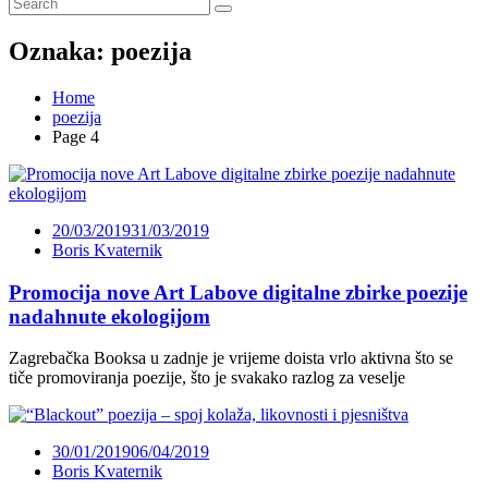
Oznaka:
poezija
Home
poezija
Page 4
20/03/2019
31/03/2019
Boris Kvaternik
Promocija nove Art Labove digitalne zbirke poezije
nadahnute ekologijom
Zagrebačka Booksa u zadnje je vrijeme doista vrlo aktivna što se
tiče promoviranja poezije, što je svakako razlog za veselje
30/01/2019
06/04/2019
Boris Kvaternik