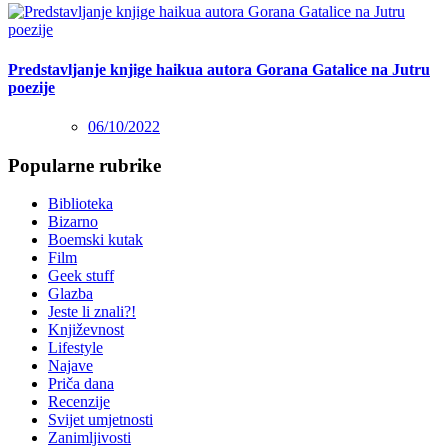
Predstavljanje knjige haikua autora Gorana Gatalice na Jutru
poezije
06/10/2022
Popularne rubrike
Biblioteka
Bizarno
Boemski kutak
Film
Geek stuff
Glazba
Jeste li znali?!
Književnost
Lifestyle
Najave
Priča dana
Recenzije
Svijet umjetnosti
Zanimljivosti