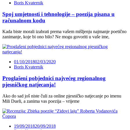
Boris Kvaternik
Spoj umjetnosti i tehnologije – poezija pisana u
računalnom kodu
Kada biste morali izabrati prema vašem mišljenju najmanje poetično
zanimanje, koje bi ono bilo? Ne mogu govoriti u vaše ime,
01/10/2018
02/03/2020
Boris Kvaternik
Proglašeni pobjednici najvećeg regionalnog
pjesničkog natjecanja!
Ako do sad još niste čuli za online pjesničko natjecanje po imenu
Mili Dueli, a zanima vas poezija – vrijeme
19/09/2018
20/09/2018