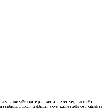
a su toliko sažeta da se ponekad sastoje od svega par riječi).
 sintagmi prilikom prakticiranja ove jezične štedljivosti, čitatelj se