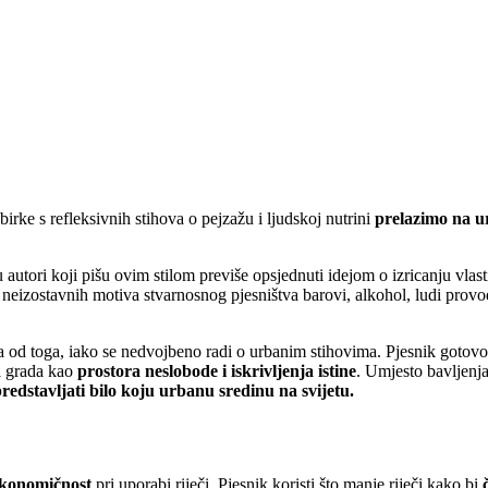
ke s refleksivnih stihova o pejzažu i ljudskoj nutrini
prelazimo na u
 autori koji pišu ovim stilom previše opsjednuti idejom o izricanju vlast
neizostavnih motiva stvarnosnog pjesništva barovi, alkohol, ludi provodi
 toga, iako se nedvojbeno radi o urbanim stihovima. Pjesnik gotovo 
 i grada kao
prostora neslobode i iskrivljenja istine
. Umjesto bavljenja
redstavljati bilo koju urbanu sredinu na svijetu.
ekonomičnost
pri uporabi riječi. Pjesnik koristi što manje riječi kako bi