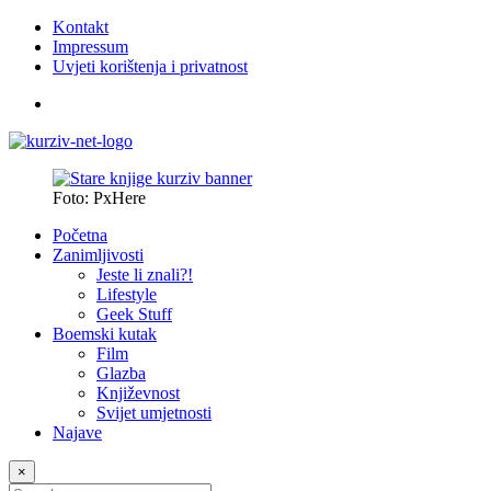
Kontakt
Impressum
Uvjeti korištenja i privatnost
Foto: PxHere
Početna
Zanimljivosti
Jeste li znali?!
Lifestyle
Geek Stuff
Boemski kutak
Film
Glazba
Književnost
Svijet umjetnosti
Najave
×