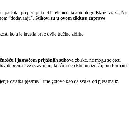
ke, pa čak i po prvi put nekih elemenata autobiografskog izraza. No,
zičnom “dodavanju”.
Stihovi su u ovom ciklusu zapravo
sti koja je krasila prve dvije trećine zbirke.
čnošću i jasnoćom prijašnjih stihova
zbirke, ne mogu se oteti
putovati prema sve izravnijim, kraćim i efektnijim izražajnim formama
njenje ostatka pjesme. Time gotovo kao da svaka od pjesama iz