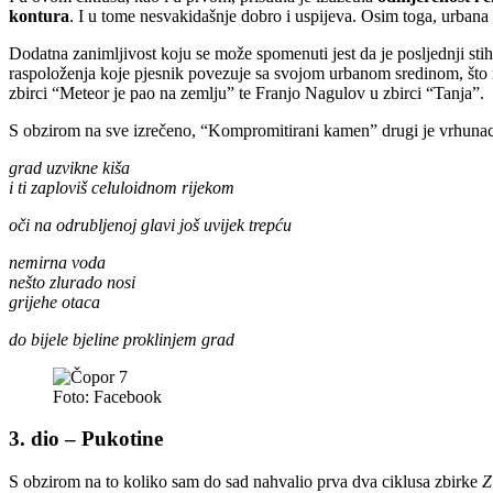
kontura
. I u tome nesvakidašnje dobro i uspijeva. Osim toga, urbana
Dodatna zanimljivost koju se može spomenuti jest da je posljednji stih
raspoloženja koje pjesnik povezuje sa svojom urbanom sredinom, što me
zbirci “Meteor je pao na zemlju” te Franjo Nagulov u zbirci “Tanja”.
S obzirom na sve izrečeno, “Kompromitirani kamen” drugi je vrhunac i
grad uzvikne kiša
i ti zaploviš celuloidnom rijekom
oči na odrubljenoj glavi još uvijek trepću
nemirna voda
nešto zlurado nosi
grijehe otaca
do bijele bjeline proklinjem grad
Foto: Facebook
3. dio – Pukotine
S obzirom na to koliko sam do sad nahvalio prva dva ciklusa zbirke
Z