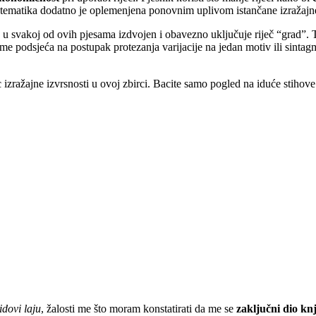
 tematika dodatno je oplemenjena ponovnim uplivom istančane izražajne s
 u svakoj od ovih pjesama izdvojen i obavezno uključuje riječ “grad”. T
 podsjeća na postupak protezanja varijacije na jedan motiv ili sintagmu
zražajne izvrsnosti u ovoj zbirci. Bacite samo pogled na iduće stihove
idovi laju
, žalosti me što moram konstatirati da me se
zaključni dio kn