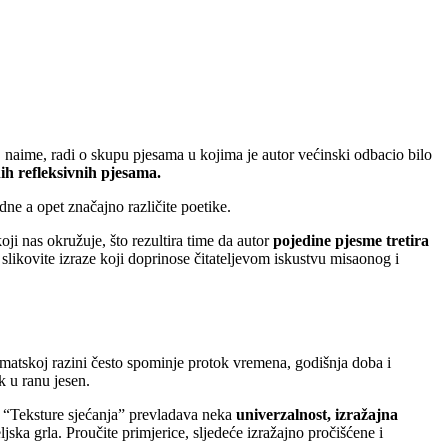
, naime, radi o skupu pjesama u kojima je autor većinski odbacio bilo
ih refleksivnih pjesama.
dne a opet značajno različite poetike.
ji nas okružuje, što rezultira time da autor
pojedine pjesme tretira
 slikovite izraze koji doprinose čitateljevom iskustvu misaonog i
ematskoj razini često spominje protok vremena, godišnja doba i
 u ranu jesen.
e “Teksture sjećanja” prevladava neka
univerzalnost, izražajna
ska grla. Proučite primjerice, sljedeće izražajno pročišćene i