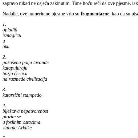
zapravo nikad ne osjeća zakinutim. Time hoću reći da ove pjesme, iak
Nadalje, ove numerirane pjesme vrlo su
fragmentarne
, kao da su pi
1.
oploditi
izmaglicu
u
oku
2.
pokošena polja lavande
katapultiraju
božju česticu
na razmeđe civilizacija
3.
katarzični stampedo
4.
blještava nepatvorenost
prozire se
u fosilnim ostacima
stabala Arktike