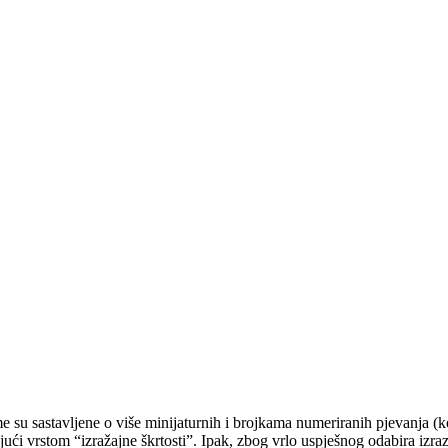
 su sastavljene o više minijaturnih i brojkama numeriranih pjevanja (koj
i vrstom “izražajne škrtosti”. Ipak, zbog vrlo uspješnog odabira izraza i