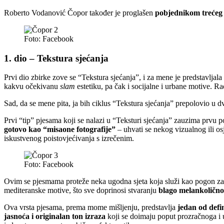
Roberto Vodanović Čopor također je proglašen
pobjednikom trećeg
Foto: Facebook
1. dio – Tekstura sjećanja
Prvi dio zbirke zove se “Tekstura sjećanja”, i za mene je predstavljal
kakvu očekivanu
slam
estetiku, pa čak i socijalne i urbane motive. R
Sad, da se mene pita, ja bih ciklus “Tekstura sjećanja” prepolovio u dv
Prvi “tip” pjesama koji se nalazi u “Teksturi sjećanja” zauzima prvu p
gotovo kao “misaone fotografije”
– uhvati se nekog vizualnog ili os
iskustvenog poistovjećivanja s izrečenim.
Foto: Facebook
Ovim se pjesmama proteže neka ugodna sjeta koja služi kao pogon z
mediteranske motive, što sve doprinosi stvaranju
blago melankolično
Ova vrsta pjesama, prema mome mišljenju, predstavlja
jedan od defi
jasnoća i originalan ton izraza
koji se doimaju poput prozračnoga i u