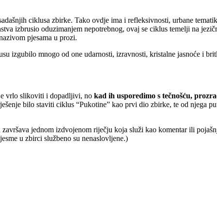
adašnjih ciklusa zbirke. Tako ovdje ima i refleksivnosti, urbane temati
šenstva izbrusio oduzimanjem nepotrebnog, ovaj se ciklus temelji na je
i nazivom pjesama u prozi.
u izgubilo mnogo od one udarnosti, izravnosti, kristalne jasnoće i britko
vrlo slikoviti i dopadljivi, no
kad ih usporedimo s tečnošću, prozra
rješenje bilo staviti ciklus “Pukotine” kao prvi dio zbirke, te od njega 
 završava jednom izdvojenom riječju koja služi kao komentar ili pojaš
jesme u zbirci službeno su nenaslovljene.)