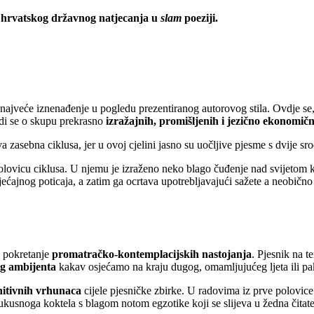
 hrvatskog državnog natjecanja u
slam
poeziji.
a najveće iznenađenje u pogledu prezentiranog autorovog stila. Ovdje se
adi se o skupu prekrasno
izražajnih, promišljenih i jezično ekonomičn
a zasebna ciklusa, jer u ovoj cjelini jasno su uočljive pjesme s dvije sro
olovicu ciklusa. U njemu je izraženo neko blago čuđenje nad svijetom ko
jećajnog poticaja, a zatim ga ocrtava upotrebljavajući sažete a neobično
a pokretanje
promatračko-kontemplacijskih nastojanja
. Pjesnik na t
g ambijenta
kakav osjećamo na kraju dugog, omamljujućeg ljeta ili pak
nitivnih vrhunaca
cijele pjesničke zbirke. U radovima iz prve polovic
kusnoga koktela s blagom notom egzotike koji se slijeva u žedna čitatelj