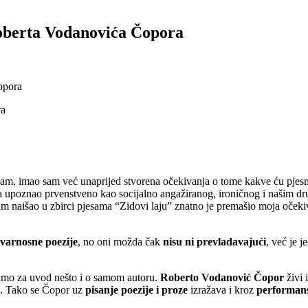
Roberta Vodanovića Čopora
opora
iram, imao sam već unaprijed stvorena očekivanja o tome kakve ću pjesme
 ga upoznao prvenstveno kao socijalno angažiranog, ironičnog i našim 
sam naišao u zbirci pjesama “Zidovi laju” znatno je premašio moja očeki
tvarnosne poezije
, no oni možda čak
nisu ni prevladavajući
, već je 
ecimo za uvod nešto i o samom autoru.
Roberto Vodanović Čopor
živi 
. Tako se Čopor uz
pisanje poezije i proze
izražava i kroz
performans