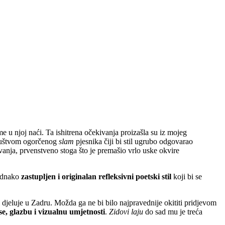
 u njoj naći. Ta ishitrena očekivanja proizašla su iz mojeg
društvom ogorčenog
slam
pjesnika čiji bi stil ugrubo odgovarao
vanja, prvenstveno stoga što je premašio vrlo uske okvire
jednako
zastupljen i originalan refleksivni poetski stil
koji bi se
i djeluje u Zadru. Možda ga ne bi bilo najpravednije okititi pridjevom
e, glazbu i vizualnu umjetnosti
.
Zidovi laju
do sad mu je treća