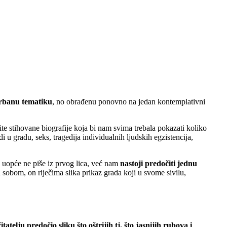
rbanu tematiku
, no obrađenu ponovno na jedan kontemplativni
ite stihovane biografije koja bi nam svima trebala pokazati koliko
 u gradu, seks, tragedija individualnih ljudskih egzistencija,
uopće ne piše iz prvog lica, već nam
nastoji predočiti jednu
 sobom, on riječima slika prikaz grada koji u svome sivilu,
čitatelju predočio sliku što oštrijih tj. što jasnijih rubova i