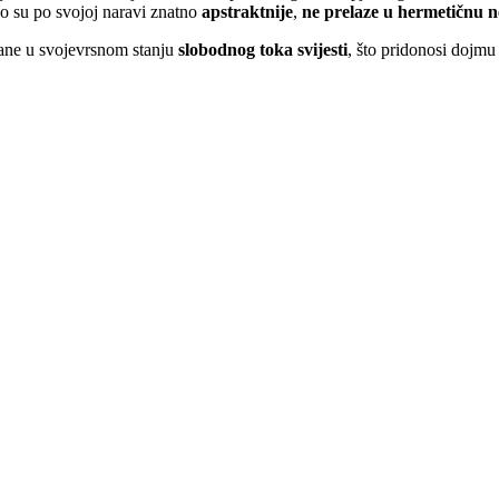
o su po svojoj naravi znatno
apstraktnije
,
ne prelaze u hermetičnu
n
sane u svojevrsnom stanju
slobodnog toka svijesti
, što pridonosi dojmu