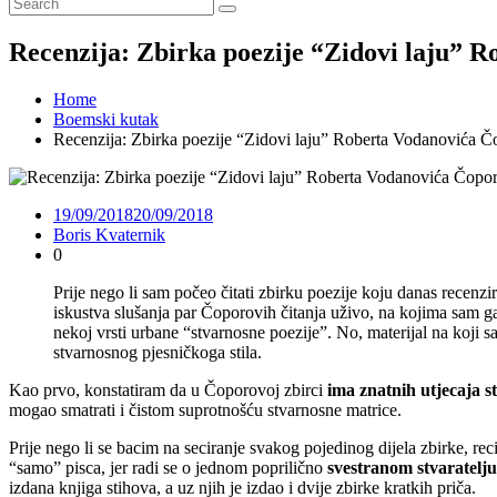
Recenzija: Zbirka poezije “Zidovi laju” 
Home
Boemski kutak
Recenzija: Zbirka poezije “Zidovi laju” Roberta Vodanovića Č
19/09/2018
20/09/2018
Boris Kvaternik
0
Prije nego li sam počeo čitati zbirku poezije koju danas recenz
iskustva slušanja par Čoporovih čitanja uživo, na kojima sam
nekoj vrsti urbane “stvarnosne poezije”. No, materijal na koji 
stvarnosnog pjesničkoga stila.
Kao prvo, konstatiram da u Čoporovoj zbirci
ima znatnih utjecaja s
mogao smatrati i čistom suprotnošću stvarnosne matrice.
Prije nego li se bacim na seciranje svakog pojedinog dijela zbirke, r
“samo” pisca, jer radi se o jednom poprilično
svestranom stvaratelju
izdana knjiga stihova, a uz njih je izdao i dvije zbirke kratkih priča.