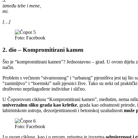
5.
između tebe i mene,
mi.
[…]
Foto: Facebook
2. dio – Kompromitirani kamen
Što je “kompromitirani kamen”? Jednostavno – grad. U ovom dijelu zbir
način.
Problem s većinom “stvarnosnog” i “urbanog” pjesništva jest taj što su
“zanimljivo” i “boemski” naši pjesnici žive. Tako su neki od praktički 
društveno neprilagođene individue i slično.
U Čoporovom ciklusu “Kompromitirani kamen”, međutim, nema ništa od
univerzalnu sliku grada kao krletke
, grada kao odsutnosti prirode,
labirintskom ustroju, dezorijentiranosti i betonskoj uzaludnosti
može p
Foto: Facebook
I u ovom ciklusu, kao i u prvom, prisutna je izuzetna
odmjerenost i 