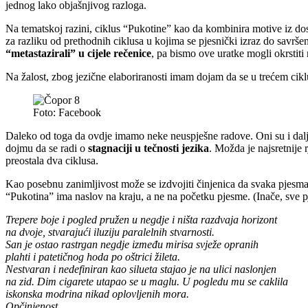
jednog lako objašnjivog razloga.
Na tematskoj razini, ciklus “Pukotine” kao da kombinira motive iz dos
za razliku od prethodnih ciklusa u kojima se pjesnički izraz do savr
“metastazirali” u cijele rečenice
, pa bismo ove uratke mogli okrstit
Na žalost, zbog jezične elaboriranosti imam dojam da se u trećem ciklus
Foto: Facebook
Daleko od toga da ovdje imamo neke neuspješne radove. Oni su i dalje 
dojmu da se radi o
stagnaciji u tečnosti jezika
. Možda je najsretnije 
preostala dva ciklusa.
Kao posebnu zanimljivost može se izdvojiti činjenica da svaka pjesma
“Pukotina” ima naslov na kraju, a ne na početku pjesme. (Inače, sve p
Trepere boje i pogled pružen u negdje i ništa razdvaja horizont
na dvoje, stvarajući iluziju paralelnih stvarnosti.
San je ostao rastrgan negdje između mirisa svježe opranih
plahti i patetičnog hoda po oštrici žileta.
Nestvaran i nedefiniran kao silueta stajao je na ulici naslonjen
na zid. Dim cigarete utapao se u maglu. U pogledu mu se caklila
iskonska modrina nikad oplovljenih mora.
Opčinjenost.