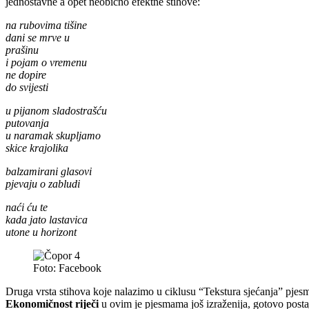
jednostavne a opet neobično efektne stihove:
na rubovima tišine
dani se mrve u
prašinu
i pojam o vremenu
ne dopire
do svijesti
u pijanom sladostrašću
putovanja
u naramak skupljamo
skice krajolika
balzamirani glasovi
pjevaju o zabludi
naći ću te
kada jato lastavica
utone u horizont
Foto: Facebook
Druga vrsta stihova koje nalazimo u ciklusu “Tekstura sjećanja” pjesme
Ekonomičnost riječi
u ovim je pjesmama još izraženija, gotovo postajuć