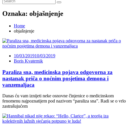
Oznaka:
objašnjenje
Home
objašnjenje
10/03/2019
10/03/2019
Boris Kvaternik
Paraliza sna, medicinska pojava odgovorna za
nastanak priča o noćnim posjetima demona i
vanzemaljaca
Danas ću vam iznijeti neke osnovne činjenice o medicinskom
fenomenu najpoznatijem pod nazivom “paraliza sna”. Radi se o vrlo
zastrašujućem