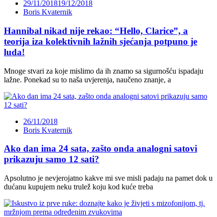
29/11/2018
19/12/2018
Boris Kvaternik
Hannibal nikad nije rekao: “Hello, Clarice”, a
teorija iza kolektivnih lažnih sjećanja potpuno je
luda!
Mnoge stvari za koje mislimo da ih znamo sa sigurnošću ispadaju
lažne. Ponekad su to naša uvjerenja, naučeno znanje, a
26/11/2018
Boris Kvaternik
Ako dan ima 24 sata, zašto onda analogni satovi
prikazuju samo 12 sati?
Apsolutno je nevjerojatno kakve mi sve misli padaju na pamet dok u
dućanu kupujem neku trulež koju kod kuće treba