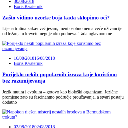
30/08/2018
Boris Kvaternik
Zašto vidimo uzorke boja kada sklopimo oči?
Lijena trutina kakav već jesam, meni osobno nema veće uživancije
od ležanja u krevetu negdje oko podneva. Tada uglavnom ne
16/08/2018
16/08/2018
Boris Kvaternik
Porijeklo nekih popularnih izraza koje koristimo
bez razumijevanja
Jezik mutira i evoluira – gotovo kao biološki organizam. Jezične
promjene zato su fascinantno područje proučavanja, a stvari postaju
dodatno
02/08/2018
02/08/2018