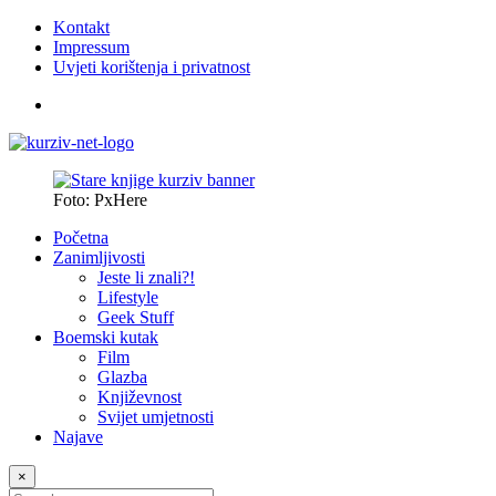
Kontakt
Impressum
Uvjeti korištenja i privatnost
Foto: PxHere
Početna
Zanimljivosti
Jeste li znali?!
Lifestyle
Geek Stuff
Boemski kutak
Film
Glazba
Književnost
Svijet umjetnosti
Najave
×