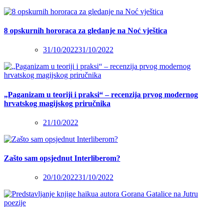
8 opskurnih hororaca za gledanje na Noć vještica
31/10/2022
31/10/2022
„Paganizam u teoriji i praksi“ – recenzija prvog modernog
hrvatskog magijskog priručnika
21/10/2022
Zašto sam opsjednut Interliberom?
20/10/2022
31/10/2022