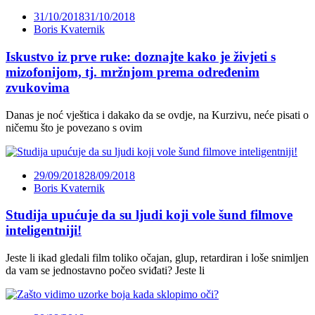
31/10/2018
31/10/2018
Boris Kvaternik
Iskustvo iz prve ruke: doznajte kako je živjeti s
mizofonijom, tj. mržnjom prema određenim
zvukovima
Danas je noć vještica i dakako da se ovdje, na Kurzivu, neće pisati o
ničemu što je povezano s ovim
29/09/2018
28/09/2018
Boris Kvaternik
Studija upućuje da su ljudi koji vole šund filmove
inteligentniji!
Jeste li ikad gledali film toliko očajan, glup, retardiran i loše snimljen
da vam se jednostavno počeo sviđati? Jeste li