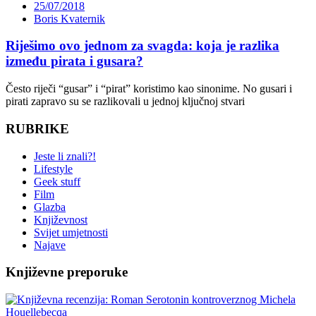
25/07/2018
Boris Kvaternik
Riješimo ovo jednom za svagda: koja je razlika
između pirata i gusara?
Često riječi “gusar” i “pirat” koristimo kao sinonime. No gusari i
pirati zapravo su se razlikovali u jednoj ključnoj stvari
RUBRIKE
Jeste li znali?!
Lifestyle
Geek stuff
Film
Glazba
Književnost
Svijet umjetnosti
Najave
Književne preporuke