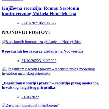
Književna recenzija: Roman Serotonin
kontroverznog Michela Houellebecqa
27/01/2021
06/10/2022
NAJNOVIJI POSTOVI
8 opskurnih hororaca za gledanje na Noć vještica
31/10/2022
31/10/2022
„Paganizam u teoriji i praksi“ – recenzija prvog modernog
hrvatskog magijskog priručnika
21/10/2022