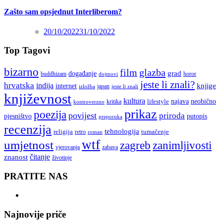
Zašto sam opsjednut Interliberom?
20/10/2022
31/10/2022
Top Tagovi
bizarno
film
glazba
grad
događanje
buddhizam
horor
dojmovi
jeste li znali?
hrvatska
indija
knjige
internet
japan
jeste li znali
izložba
književnost
kultura
najava
lifestyle
neobično
kritika
kontroverzno
prikaz
poezija
povijest
priroda
putopis
pjesništvo
preporuka
recenzija
tehnologija
religija
tumačenje
retro
roman
wtf
umjetnost
zagreb
zanimljivosti
vjerovanja
zabava
čitanje
znanost
životinje
PRATITE NAS
Najnovije priče