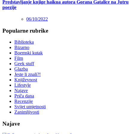
Predstavljanje knjige haikua autora Gorana Gatalice na Jutru
poezije
06/10/2022
Popularne rubrike
Biblioteka
Bizarno
Boemski kutak
Film
Geek stuff
Glazba
Jeste li znali?!
Književnost
Lifestyle
Najave
Priča dana
Recenzije
Svijet umjetnosti
Zanimljivosti
Najave