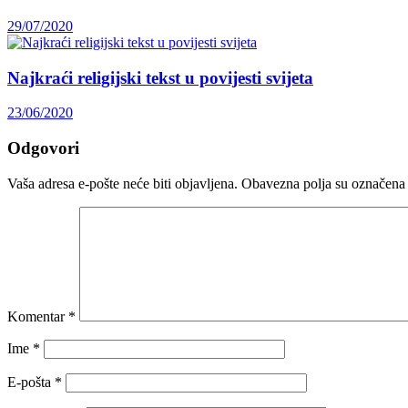
29/07/2020
Najkraći religijski tekst u povijesti svijeta
23/06/2020
Odgovori
Vaša adresa e-pošte neće biti objavljena.
Obavezna polja su označena
Komentar
*
Ime
*
E-pošta
*