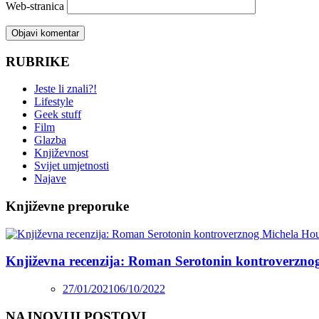
Web-stranica
RUBRIKE
Jeste li znali?!
Lifestyle
Geek stuff
Film
Glazba
Književnost
Svijet umjetnosti
Najave
Književne preporuke
Književna recenzija: Roman Serotonin kontroverzno
27/01/2021
06/10/2022
NAJNOVIJI POSTOVI