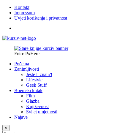
Kontakt
Impressum
Uvjeti korištenja i privatnost
Foto: PxHere
Početna
Zanimljivosti
Jeste li znali?!
Lifestyle
Geek Stuff
Boemski kutak
Film
Glazba
Književnost
Svijet umjetnosti
Najave
×