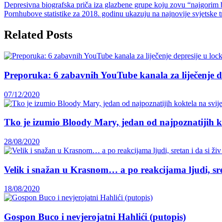
Depresivna biografska priča iza glazbene grupe koju zovu “najgorim
Pornhubove statistike za 2018. godinu ukazuju na najnovije svjetske
Related Posts
Preporuka: 6 zabavnih YouTube kanala za liječenje 
07/12/2020
Tko je izumio Bloody Mary, jedan od najpoznatijih k
28/08/2020
Velik i snažan u Krasnom… a po reakcijama ljudi, sret
18/08/2020
Gospon Buco i nevjerojatni Hahlići (putopis)