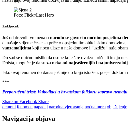
nastavljaju ovaj fenomen doživljavati i dalje. Između samih napadaja p
Foto: Flickr/Last Hero
Zaključak
Još od drevnih vremena
u narodu se govori o noćnim posjetima d
današnje vrijeme česte su priče o opsjednutim obiteljskim domovima, n
vanzemaljcima
koji noću ulaze u naše domove i “uzdižu” naša obamr
Do sad se obično mislilo da osobe koje šire ovakve priče ili imaju n
Doista, moguće je da su
za neka od najraširenijih i najuniverzaln
Iako ovaj fenomen do danas još nije do kraja istražen, posjet doktoru 
***
Preporučeni tekst: Vukodlaci u hrvatskom folkloru zapravo nemaju
Share on Facebook
Share
demoni
fenomen
napadaj
narodna vjerovanja
noćna mora
objašnjenje
Navigacija objava