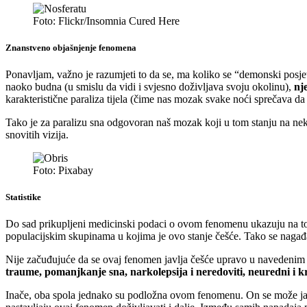
Foto: Flickr/Insomnia Cured Here
Znanstveno objašnjenje fenomena
Ponavljam, važno je razumjeti to da se, ma koliko se “demonski posjet”
naoko budna (u smislu da vidi i svjesno doživljava svoju okolinu),
nj
karakteristične paraliza tijela (čime nas mozak svake noći sprečava da
Tako je za paralizu sna odgovoran naš mozak koji u tom stanju na ne
snovitih vizija.
Foto: Pixabay
Statistike
Do sad prikupljeni medicinski podaci o ovom fenomenu ukazuju na t
populacijskim skupinama u kojima je ovo stanje češće. Tako se nagađa
Nije začuđujuće da se ovaj fenomen javlja češće upravo u navedenim
traume, pomanjkanje sna, narkolepsija i neredoviti, neuredni i kr
Inače, oba spola jednako su podložna ovom fenomenu. On se može javit