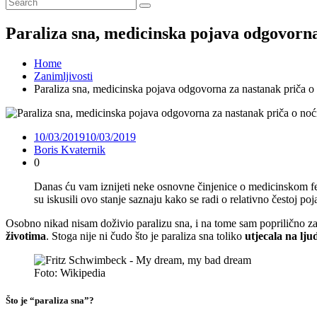
Paraliza sna, medicinska pojava odgovorn
Home
Zanimljivosti
Paraliza sna, medicinska pojava odgovorna za nastanak priča 
10/03/2019
10/03/2019
Boris Kvaternik
0
Danas ću vam iznijeti neke osnovne činjenice o medicinskom
su iskusili ovo stanje saznaju kako se radi o relativno čestoj po
Osobno nikad nisam doživio paralizu sna, i na tome sam poprilično zahva
životima
. Stoga nije ni čudo što je paraliza sna toliko
utjecala na lj
Foto: Wikipedia
Što je “paraliza sna”?