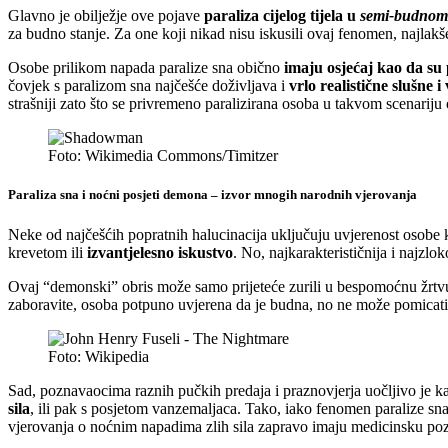
Glavno je obilježje ove pojave
paraliza cijelog tijela u
semi-budnom
za budno stanje. Za one koji nikad nisu iskusili ovaj fenomen, najlakš
Osobe prilikom napada paralize sna obično
imaju osjećaj kao da su
čovjek s paralizom sna najčešće doživljava i
vrlo realistične slušne i
strašniji zato što se privremeno paralizirana osoba u takvom scenari
Foto: Wikimedia Commons/Timitzer
Paraliza sna i noćni posjeti demona – izvor mnogih narodnih vjerovanja
Neke od najčešćih popratnih halucinacija uključuju uvjerenost osobe
krevetom ili
izvantjelesno iskustvo
. No, najkarakterističnija i najzlo
Ovaj “demonski” obris može samo prijeteće zurili u bespomoćnu žrtvu, a
zaboravite, osoba potpuno uvjerena da je budna, no ne može pomicati s
Foto: Wikipedia
Sad, poznavaocima raznih pučkih predaja i praznovjerja uočljivo je k
sila
, ili pak s posjetom vanzemaljaca. Tako, iako fenomen paralize sna 
vjerovanja o noćnim napadima zlih sila zapravo imaju medicinsku po