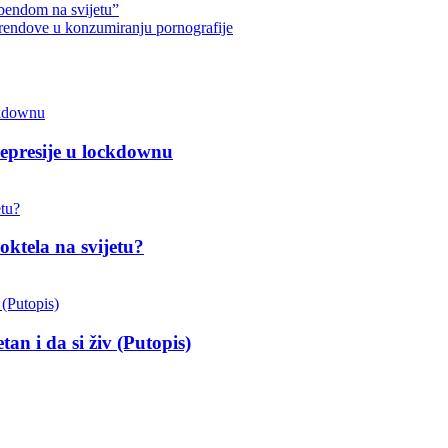
 bendom na svijetu”
 trendove u konzumiranju pornografije
depresije u lockdownu
oktela na svijetu?
an i da si živ (Putopis)