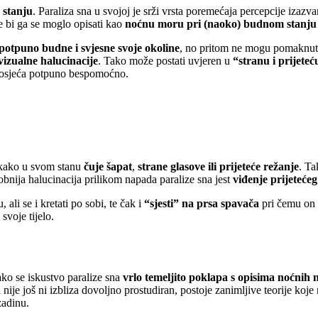
stanju
. Paraliza sna u svojoj je srži vrsta poremećaja percepcije izaz
e bi ga se moglo opisati kao
noćnu moru pri (naoko) budnom stanju s
 potpuno budne i svjesne svoje okoline
, no pritom ne mogu pomaknuti 
 vizualne halucinacije
. Tako može postati uvjeren u
“stranu i prijeteć
ju osjeća potpuno bespomoćno.
 kako u svom stanu
čuje šapat
,
strane glasove ili prijeteće režanje
. Ta
kobnija halucinacija prilikom napada paralize sna jest
viđenje prijeteće
li se i kretati po sobi, te čak i
“sjesti” na prsa spavača
pri čemu on
voje tijelo.
ako se iskustvo paralize sna
vrlo temeljito poklapa s opisima noćnih
nije još ni izbliza dovoljno prostudiran, postoje zanimljive teorije koj
zadinu.