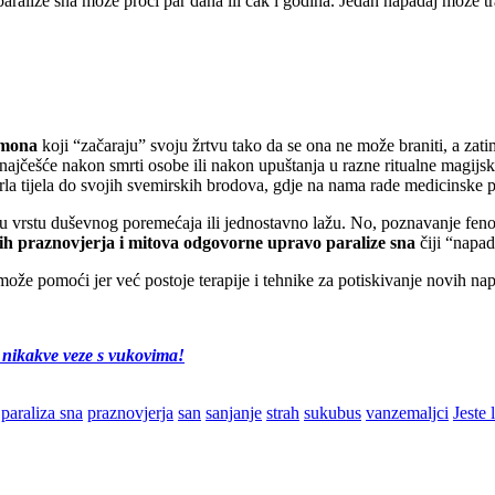
aralize sna može proći par dana ili čak i godina. Jedan napadaj može tra
emona
koji “začaraju” svoju žrtvu tako da se ona ne može braniti, a zatim 
ajčešće nakon smrti osobe ili nakon upuštanja u razne ritualne magijsk
la tijela do svojih svemirskih brodova, gdje na nama rade medicinske 
eku vrstu duševnog poremećaja ili jednostavno lažu. No, poznavanje fen
ijih praznovjerja i mitova odgovorne upravo paralize sna
čiji “napad”
može pomoći jer već postoje terapije i tehnike za potiskivanje novih nap
 nikakve veze s vukovima!
paraliza sna
praznovjerja
san
sanjanje
strah
sukubus
vanzemaljci
Jeste 