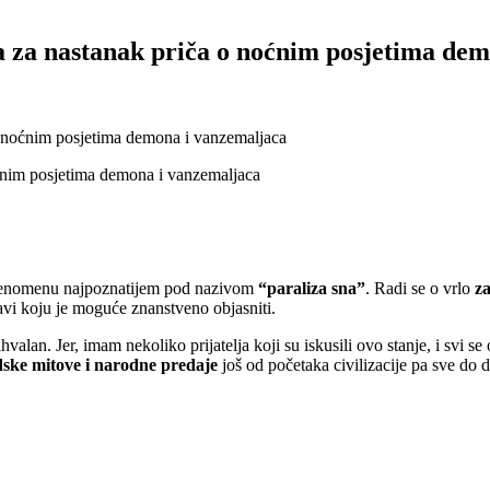
a za nastanak priča o noćnim posjetima de
o noćnim posjetima demona i vanzemaljaca
 fenomenu najpoznatijem pod nazivom
“paraliza sna”
. Radi se o vrlo
z
javi koju je moguće znanstveno objasniti.
lan. Jer, imam nekoliko prijatelja koji su iskusili ovo stanje, i svi se 
udske mitove i narodne predaje
još od početaka civilizacije pa sve do 