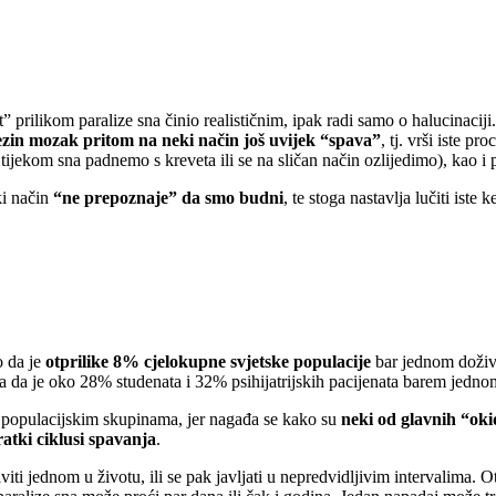
 prilikom paralize sna činio realističnim, ipak radi samo o halucinaciji
ezin mozak pritom na neki način još uvijek “spava”
, tj. vrši iste 
 tijekom sna padnemo s kreveta ili se na sličan način ozlijedimo), kao i
ki način
“ne prepoznaje” da smo budni
, te stoga nastavlja lučiti ist
o da je
otprilike 8% cjelokupne svjetske populacije
bar jednom doživj
 da je oko 28% studenata i 32% psihijatrijskih pacijenata barem jednom
 populacijskim skupinama, jer nagađa se kako su
neki od glavnih “ok
atki ciklusi spavanja
.
i jednom u životu, ili se pak javljati u nepredvidljivim intervalima. 