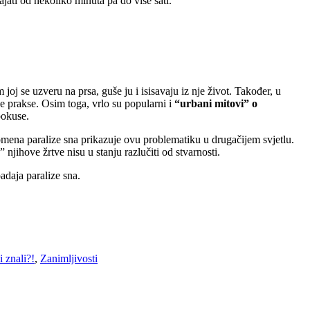
jati od nekoliko minuta pa do više sati.
joj se uzveru na prsa, guše ju i isisavaju iz nje život. Također, u
e prakse. Osim toga, vrlo su popularni i
“urbani mitovi” o
pokuse.
omena paralize sna prikazuje ovu problematiku u drugačijem svjetlu.
 njihove žrtve nisu u stanju razlučiti od stvarnosti.
adaja paralize sna.
li znali?!
,
Zanimljivosti