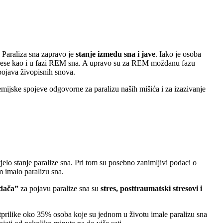
. Paraliza sna zapravo je
stanje između sna i jave
. Iako je osoba
procese kao i u fazi REM sna. A upravo su za REM moždanu fazu
 pojava živopisnih snova.
e kemijske spojeve odgovorne za paralizu naših mišića i za izazivanje
elo stanje paralize sna. Pri tom su posebno zanimljivi podaci o
 imalo paralizu sna.
idača”
za pojavu paralize sna su
stres, posttraumatski stresovi i
Otprilike oko 35% osoba koje su jednom u životu imale paralizu sna