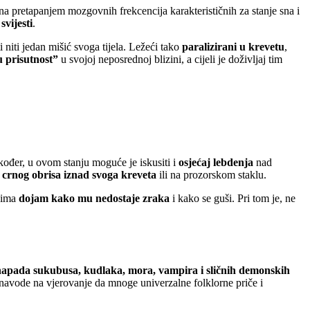
vana pretapanjem mozgovnih frekcencija karakterističnih za stanje sna i
vijesti
.
niti jedan mišić svoga tijela. Ležeći tako
paralizirani u krevetu
,
u prisutnost”
u svojoj neposrednoj blizini, a cijeli je doživljaj tim
kođer, u ovom stanju moguće je iskusiti i
osjećaj lebdenja
nad
g crnog obrisa iznad svoga kreveta
ili na prozorskom staklu.
 ima
dojam kako mu nedostaje zraka
i kako se guši. Pri tom je, ne
 napada sukubusa, kudlaka, mora, vampira i sličnih demonskih
e navode na vjerovanje da mnoge univerzalne folklorne priče i