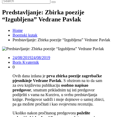
Predstavljanje: Zbirka poezije
“Izgubljena” Vedrane Pavlak
Home
Boemski kutak
Predstavljanje: Zbirka poezije “Izgubljena” Vedrane Pavlak
24/08/2019
24/08/2019
Boris Kvaternik
0
Ovih dana izdana je
prva zbirka poezije zagrebačke
pjesnikinje Vedrane Pavlak
. S obzirom na to da sam
za ovu književnu publikaciju
osobno napisao
predgovor
, smatram prikladnim taj isti predgovor
podijeliti s vama na Kurzivu, u svrhu predstavljanja
knjige. Predgovor sadrži i moje dojmove o samoj zbirci,
pa ga možete pročitati i kao svojevrsnu recenziju.
Ukoliko nakon pročitanog predgovora
poželite