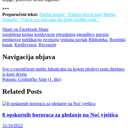
***
Preporučeni tekst:
Zbirka poezije ‘Trideset deveti maj’ Marka
Tomaša: “Pišem sve ovo zato što želim uništiti svijet.”
Share on Facebook
Share
izgubljena
knjiga
književnost
pjesnikinja
pjesništvo
poezija
predgovor
publikacija
recenzija
vedrana pavlak
Biblioteka
,
Boemski
kutak
,
Književnost
,
Recenzije
Navigacija objava
Sve o egzotičnom stablu Jabuticaba na kojem plodovi rastu direktno
iz kore drveta
Putopis: Grobničke Alpe (1. dio)
Related Posts
8 opskurnih hororaca za gledanje na Noć vještica
31/10/2022