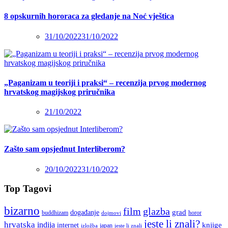
8 opskurnih hororaca za gledanje na Noć vještica
31/10/2022
31/10/2022
„Paganizam u teoriji i praksi“ – recenzija prvog modernog
hrvatskog magijskog priručnika
21/10/2022
Zašto sam opsjednut Interliberom?
20/10/2022
31/10/2022
Top Tagovi
bizarno
film
glazba
grad
događanje
buddhizam
horor
dojmovi
jeste li znali?
hrvatska
indija
knjige
internet
japan
jeste li znali
izložba