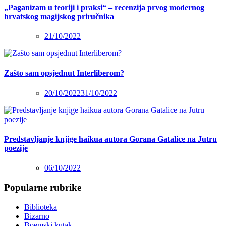
„Paganizam u teoriji i praksi“ – recenzija prvog modernog
hrvatskog magijskog priručnika
21/10/2022
Zašto sam opsjednut Interliberom?
20/10/2022
31/10/2022
Predstavljanje knjige haikua autora Gorana Gatalice na Jutru
poezije
06/10/2022
Popularne rubrike
Biblioteka
Bizarno
Boemski kutak