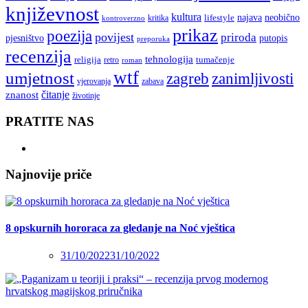
književnost
kultura
najava
lifestyle
neobično
kritika
kontroverzno
prikaz
poezija
povijest
priroda
putopis
pjesništvo
preporuka
recenzija
tehnologija
religija
tumačenje
retro
roman
wtf
umjetnost
zagreb
zanimljivosti
vjerovanja
zabava
čitanje
znanost
životinje
PRATITE NAS
Najnovije priče
8 opskurnih hororaca za gledanje na Noć vještica
31/10/2022
31/10/2022