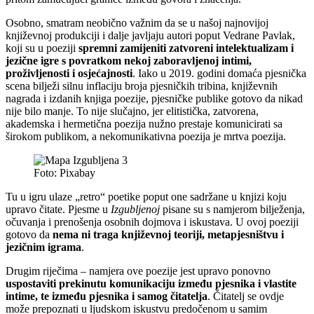
Osobno, smatram neobično važnim da se u našoj najnovijoj
književnoj produkciji i dalje javljaju autori poput Vedrane Pavlak,
koji su u poeziji
spremni zamijeniti zatvoreni intelektualizam i
jezične igre s povratkom nekoj zaboravljenoj intimi,
proživljenosti i osjećajnosti
. Iako u 2019. godini domaća pjesnička
scena bilježi silnu inflaciju broja pjesničkih tribina, književnih
nagrada i izdanih knjiga poezije, pjesničke publike gotovo da nikad
nije bilo manje. To nije slučajno, jer elitistička, zatvorena,
akademska i hermetična poezija nužno prestaje komunicirati sa
širokom publikom, a nekomunikativna poezija je mrtva poezija.
Foto: Pixabay
Tu u igru ulaze „retro“ poetike poput one sadržane u knjizi koju
upravo čitate. Pjesme u
Izgubljenoj
pisane su s namjerom bilježenja,
očuvanja i prenošenja osobnih dojmova i iskustava. U ovoj poeziji
gotovo da
nema ni traga književnoj teoriji, metapjesništvu i
jezičnim igrama
.
Drugim riječima – namjera ove poezije jest upravo ponovno
uspostaviti prekinutu komunikaciju između pjesnika i vlastite
intime, te između pjesnika i samog čitatelja
. Čitatelj se ovdje
može prepoznati u ljudskom iskustvu predočenom u samim