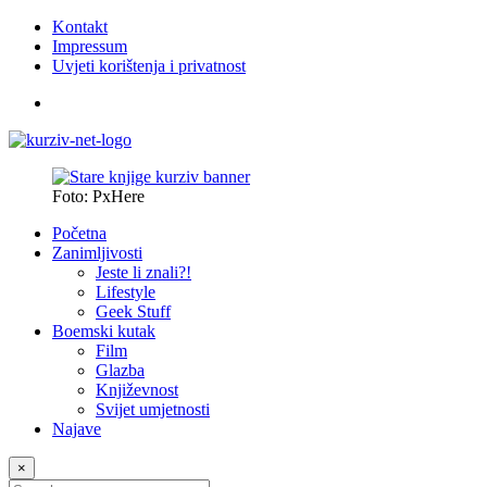
Kontakt
Impressum
Uvjeti korištenja i privatnost
Foto: PxHere
Početna
Zanimljivosti
Jeste li znali?!
Lifestyle
Geek Stuff
Boemski kutak
Film
Glazba
Književnost
Svijet umjetnosti
Najave
×