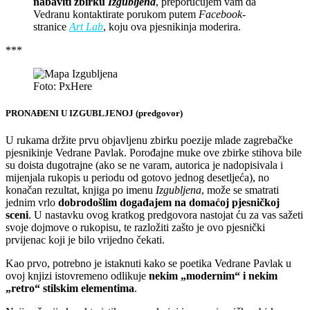
nabaviti zbirku
Izgubljena
, preporučujem vam da
Vedranu kontaktirate porukom putem
Facebook
-
stranice
Art Lab
, koju ova pjesnikinja moderira.
***
Foto: PxHere
PRONAĐENI U IZGUBLJENOJ (predgovor)
U rukama držite prvu objavljenu zbirku poezije mlade zagrebačke
pjesnikinje Vedrane Pavlak. Porođajne muke ove zbirke stihova bile
su doista dugotrajne (ako se ne varam, autorica je nadopisivala i
mijenjala rukopis u periodu od gotovo jednog desetljeća), no
konačan rezultat, knjiga po imenu
Izgubljena
, može se smatrati
jednim vrlo
dobrodošlim događajem na domaćoj pjesničkoj
sceni
. U nastavku ovog kratkog predgovora nastojat ću za vas sažeti
svoje dojmove o rukopisu, te razložiti zašto je ovo pjesnički
prvijenac koji je bilo vrijedno čekati.
Kao prvo, potrebno je istaknuti kako se poetika Vedrane Pavlak u
ovoj knjizi istovremeno odlikuje
nekim „modernim“ i nekim
„retro“ stilskim elementima
.