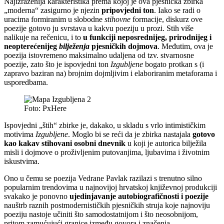
Najizraženija karakteristika prema kojoj je ova pjesnička zbirka
„moderna“ zasigurno je njezin
pripovjedni ton
. Iako se radi o
uracima formiranim u slobodne
stihovne
formacije, diskurz ove
poezije gotovo ju svrstava u kakvu poeziju u prozi. Stih više
nalikuje na rečenicu, i to
u funkciji neposrednijeg, prirodnijeg i
neopterećenijeg
bilježenja
pjesničkih dojmova
. Međutim, ova je
poezija istovremeno maksimalno udaljena od tzv. stvarnosne
poezije, zato što je ispovjedni ton
Izgubljene
bogato protkan s (i
zapravo baziran na) brojnim dojmljivim i elaboriranim metaforama i
usporedbama.
Foto: PxHere
Ispovjedni „štih“ zbirke je, dakako, u skladu s vrlo intimističkim
motivima
Izgubljene
. Moglo bi se reći da je zbirka nastajala
gotovo
kao kakav stihovani osobni dnevnik
u koji je autorica bilježila
misli i dojmove o proživljenim putovanjima, ljubavima i životnim
iskustvima.
Ono u čemu se poezija Vedrane Pavlak razilazi s trenutno silno
popularnim trendovima u najnovijoj hrvatskoj književnoj produkciji
svakako je ponovno
ujedinjavanje autobiografičnosti i poezije
nauštrb raznih postmodernističkih pjesničkih struja koje najnoviju
poeziju nastoje učiniti što samodostatnijom i što neosobnijom,
pritom zamućujući granice između govora i značenja.