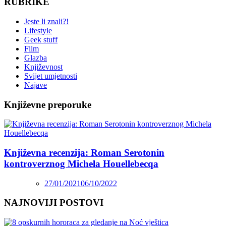
RUBRIKE
Jeste li znali?!
Lifestyle
Geek stuff
Film
Glazba
Književnost
Svijet umjetnosti
Najave
Književne preporuke
Književna recenzija: Roman Serotonin
kontroverznog Michela Houellebecqa
27/01/2021
06/10/2022
NAJNOVIJI POSTOVI