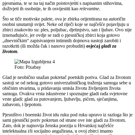
pjesmama, te se na taj način poistovjetiti s napisanim stihovima,
doživjeti ih osobnije, te ih osvijestiti kao
relevantne
.
Što se tiče motivske palete, ova je zbirka orijentirana na autoričin
osobni unutarnji svijet. Neke od riječi koje se najčešće pojavljuju u
zbirci znakovito su: ples, poljubac, djetinjstvo, san i ljubav. Ovo nije
iznenađujuće, jer ovdje se radi o pjesničkoj zbirci koja gotovo
„dnevničkim“ zapisivanjem intimnih dojmova nastoji zarobiti i
razotkriti (ili možda čak i nanovo probuditi)
osjećaj
gladi za
životom
.
Foto: Pixabay
Glad je neobično snažan pokretač poetskih poriva. Glad za životom
sastoji se od nekog gotovo univerzalističkog traženja samoga sebe u
običnim stvarima, u pridavanju smisla životu življenjem života
samoga. Ovakva vrsta iskustvene i spoznajne gladi rađa svjetovne
vrste gladi: glad za putovanjem, ljubavlju, pićem, sjećanjima,
zabavom, i ljepotom.
Pjesništvo i boemski život idu ruku pod ruku upravo iz razloga što je
sami pjesnički poriv pokretan od strane ove iste gladi za životom.
Zato, dok je najnovija ženska poezija u Hrvatskoj najčešće
intelektualna i/li socijalno angažirana, u ovoj zbirci imamo