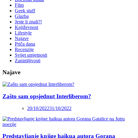
Film
Geek stuff
Glazba
Jeste li znali?!
Književnost
Lifestyle
Najave
Priča dana
Recenzije
Svijet umjetnosti
Zanimljivosti
Najave
Zašto sam opsjednut Interliberom?
20/10/2022
31/10/2022
Predstavljanje knjige haikua autora Gorana