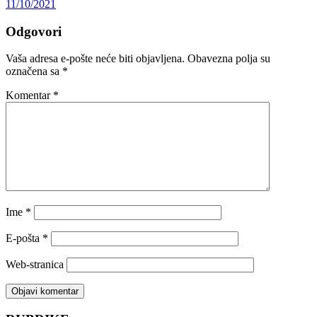
11/10/2021
Odgovori
Vaša adresa e-pošte neće biti objavljena.
Obavezna polja su
označena sa
*
Komentar
*
Ime
*
E-pošta
*
Web-stranica