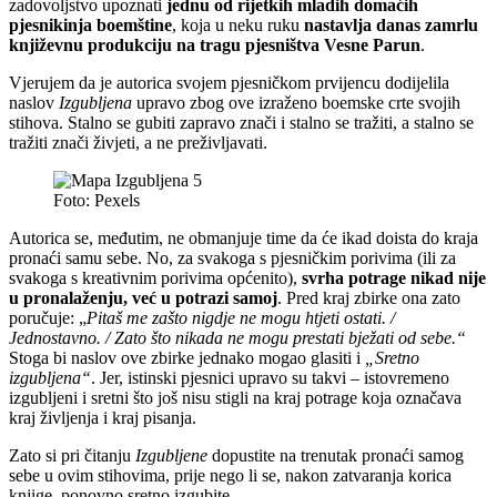
zadovoljstvo upoznati
jednu od rijetkih mladih domaćih
pjesnikinja boemštine
, koja u neku ruku
nastavlja danas zamrlu
književnu produkciju na tragu pjesništva Vesne Parun
.
Vjerujem da je autorica svojem pjesničkom prvijencu dodijelila
naslov
Izgubljena
upravo zbog ove izraženo boemske crte svojih
stihova. Stalno se gubiti zapravo znači i stalno se tražiti, a stalno se
tražiti znači živjeti, a ne preživljavati.
Foto: Pexels
Autorica se, međutim, ne obmanjuje time da će ikad doista do kraja
pronaći samu sebe. No, za svakoga s pjesničkim porivima (ili za
svakoga s kreativnim porivima općenito),
svrha potrage nikad nije
u pronalaženju, već u potrazi samoj
. Pred kraj zbirke ona zato
poručuje: „
Pitaš me zašto nigdje ne mogu htjeti ostati. /
Jednostavno. / Zato što nikada ne mogu prestati bježati od sebe.“
Stoga bi naslov ove zbirke jednako mogao glasiti i
„Sretno
izgubljena“
. Jer, istinski pjesnici upravo su takvi – istovremeno
izgubljeni i sretni što još nisu stigli na kraj potrage koja označava
kraj življenja i kraj pisanja.
Zato si pri čitanju
Izgubljene
dopustite na trenutak pronaći samog
sebe u ovim stihovima, prije nego li se, nakon zatvaranja korica
knjige, ponovno sretno izgubite.