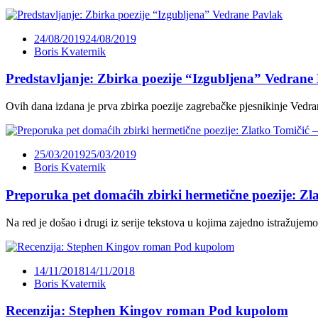
24/08/2019
24/08/2019
Boris Kvaternik
Predstavljanje: Zbirka poezije “Izgubljena” Vedrane
Ovih dana izdana je prva zbirka poezije zagrebačke pjesnikinje Vedr
25/03/2019
25/03/2019
Boris Kvaternik
Preporuka pet domaćih zbirki hermetične poezije: Zla
Na red je došao i drugi iz serije tekstova u kojima zajedno istražuje
14/11/2018
14/11/2018
Boris Kvaternik
Recenzija: Stephen Kingov roman Pod kupolom