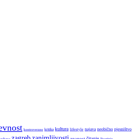
evnost
kultura
najava
lifestyle
neobično
pjesništvo
kritika
kontroverzno
zagreb
zanimljivosti
čitanje
znanost
zabava
životinje