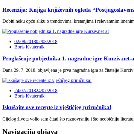
Recenzija: Knjiga književnih ogleda “Postjugoslaven
Dobiti neku opću sliku o trendovima, kretanjima i relevantnim imenim
02/08/2018
02/08/2018
Boris Kvaternik
Proglašenje pobjednika 1. nagradne igre Kurziv.net-a
Dana 29. 7. 2018. objavljena je prva nagradna igra za čitatelje Kurz
24/07/2018
24/07/2018
Boris Kvaternik
Iskušajte ove recepte iz vještičjeg priručnika!
Cijelog života volio sam čitati što raznovrsniju i što neobičniju litera
Navigacija objava