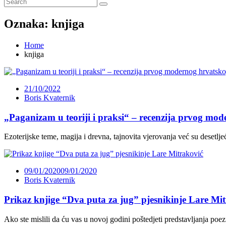
Oznaka:
knjiga
Home
knjiga
21/10/2022
Boris Kvaternik
„Paganizam u teoriji i praksi“ – recenzija prvog mo
Ezoterijske teme, magija i drevna, tajnovita vjerovanja već su desetl
09/01/2020
09/01/2020
Boris Kvaternik
Prikaz knjige “Dva puta za jug” pjesnikinje Lare Mi
Ako ste mislili da ću vas u novoj godini poštedjeti predstavljanja poe