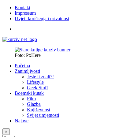
Kontakt
Impressum
Uvjeti korištenja i privatnost
Foto: PxHere
Početna
Zanimljivosti
Jeste li znali?!
Lifestyle
Geek Stuff
Boemski kutak
Film
Glazba
Književnost
Svijet umjetnosti
Najave
×