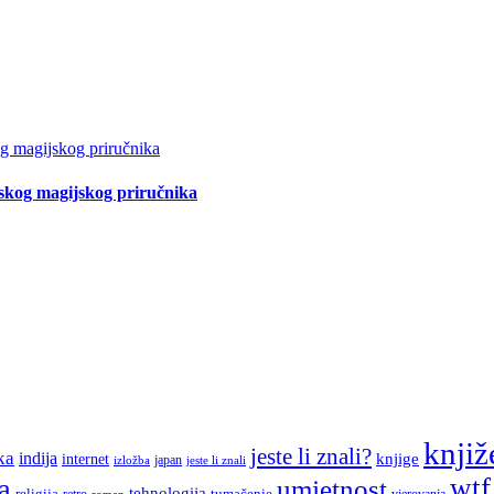
tskog magijskog priručnika
knjiž
jeste li znali?
ka
indija
knjige
internet
japan
jeste li znali
izložba
a
wtf
umjetnost
tehnologija
religija
tumačenje
retro
vjerovanja
roman