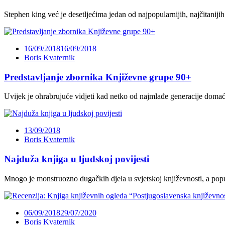
Stephen king već je desetljećima jedan od najpopularnijih, najčitaniji
16/09/2018
16/09/2018
Boris Kvaternik
Predstavljanje zbornika Književne grupe 90+
Uvijek je ohrabrujuće vidjeti kad netko od najmlađe generacije domaći
13/09/2018
Boris Kvaternik
Najduža knjiga u ljudskoj povijesti
Mnogo je monstruozno dugačkih djela u svjetskoj književnosti, a popul
06/09/2018
29/07/2020
Boris Kvaternik