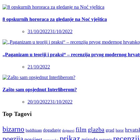
8 opskurnih hororaca za gledanje na Noć vještica
31/10/2022
31/10/2022
„Paganizam u teoriji i praksi“ – recenzija prvog modernog hrva
21/10/2022
Zašto sam opsjednut Interliberom?
20/10/2022
31/10/2022
Top Tagovi
bizarno
film
glazba
hrvats
grad
događanje
buddhizam
horor
dojmovi
recenzij
prikaz
poezija
povijest
priroda
putopis