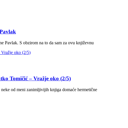
 Pavlak
ane Pavlak. S obzirom na to da sam za ovu književnu
tko Tomičić – Vražje oko (2/5)
mo neke od meni zanimljivijih knjiga domaće hermetične