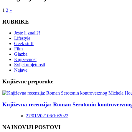
1
2
»
RUBRIKE
Jeste li znali?!
Lifestyle
Geek stuff
Film
Glazba
Književnost
Svijet umjetnosti
Najave
Književne preporuke
Književna recenzija: Roman Serotonin kontroverzno
27/01/2021
06/10/2022
NAJNOVIJI POSTOVI