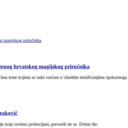
dernog hrvatskog magijskog priručnika
jećima teme kojima se rado vraćam u vlastitim istraživanjima opskurnoga
traković
zije koju osobno probavljam, prevarili ste se. Dobar dio