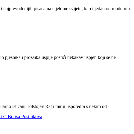
h i najprevođenijih pisaca na cijelome svijetu, kao i jedan od modernih
h pjesnika i prozaika uspije postići nekakav uspjeh koji se ne
arno isticani Tolstojev Rat i mir u usporedbi s nekim od