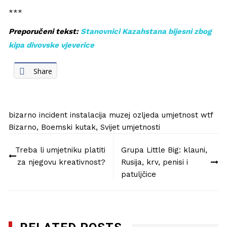
***
Preporučeni tekst:
Stanovnici Kazahstana bijesni zbog
kipa divovske vjeverice
Share
bizarno
incident
instalacija
muzej
ozljeda
umjetnost
wtf
Bizarno
,
Boemski kutak
,
Svijet umjetnosti
Navigacija
Treba li umjetniku platiti
Grupa Little Big: klauni,
objava
za njegovu kreativnost?
Rusija, krv, penisi i
patuljčice