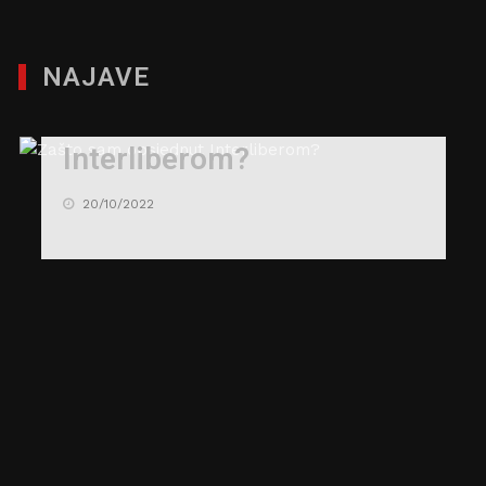
NAJAVE
Zašto sam opsjednut
Interliberom?
20/10/2022