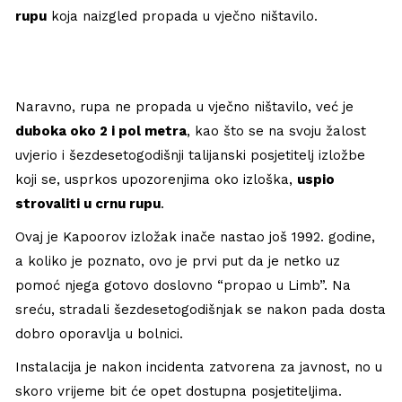
rupu
koja naizgled propada u vječno ništavilo.
Naravno, rupa ne propada u vječno ništavilo, već je
duboka oko 2 i pol metra
, kao što se na svoju žalost
uvjerio i šezdesetogodišnji talijanski posjetitelj izložbe
koji se, usprkos upozorenjima oko izloška,
uspio
strovaliti u crnu rupu
.
Ovaj je Kapoorov izložak inače nastao još 1992. godine,
a koliko je poznato, ovo je prvi put da je netko uz
pomoć njega gotovo doslovno “propao u Limb”. Na
sreću, stradali šezdesetogodišnjak se nakon pada dosta
dobro oporavlja u bolnici.
Instalacija je nakon incidenta zatvorena za javnost, no u
skoro vrijeme bit će opet dostupna posjetiteljima.