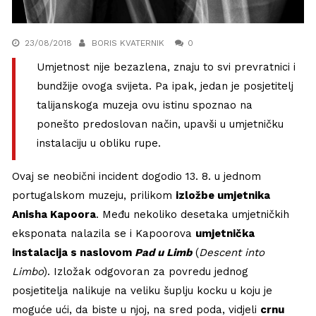
23/08/2018
BORIS KVATERNIK
0
Umjetnost nije bezazlena, znaju to svi prevratnici i
bundžije ovoga svijeta. Pa ipak, jedan je posjetitelj
talijanskoga muzeja ovu istinu spoznao na
ponešto predoslovan način, upavši u umjetničku
instalaciju u obliku rupe.
Ovaj se neobični incident dogodio 13. 8. u jednom
portugalskom muzeju, prilikom
izložbe umjetnika
Anisha Kapoora
. Među nekoliko desetaka umjetničkih
eksponata nalazila se i Kapoorova
umjetnička
instalacija s naslovom
Pad u Limb
(
Descent into
Limbo
). Izložak odgovoran za povredu jednog
posjetitelja nalikuje na veliku šuplju kocku u koju je
moguće ući, da biste u njoj, na sred poda, vidjeli
crnu