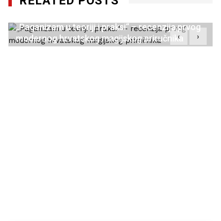
RELATED POSTS
„Paganizam u teoriji i praksi“ – recenzija prvog
‹
›
modernog hrvatskog magijskog priručnika
21/10/2022