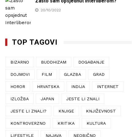
Zašto sam opsjednut Interliberom?
20/10/2022
TOP TAGOVI
BIZARNO
BUDDHIZAM
DOGAĐANJE
DOJMOVI
FILM
GLAZBA
GRAD
HOROR
HRVATSKA
INDIJA
INTERNET
IZLOŽBA
JAPAN
JESTE LI ZNALI
JESTE LI ZNALI?
KNJIGE
KNJIŽEVNOST
KONTROVERZNO
KRITIKA
KULTURA
LIFESTYLE
NAJAVA
NEOBIČNO